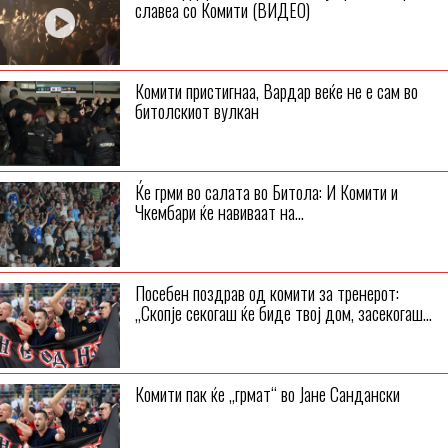
славеа со Комити (ВИДЕО)
Комити пристигнаа, Вардар веќе не е сам во
битолскиот вулкан
Ќе грми во салата во Битола: И Комити и
Чкембари ќе навиваат на...
Посебен поздрав од комити за тренерот:
„Скопје секогаш ќе биде твој дом, засекогаш...
Комити пак ќе „грмат“ во Јане Сандански