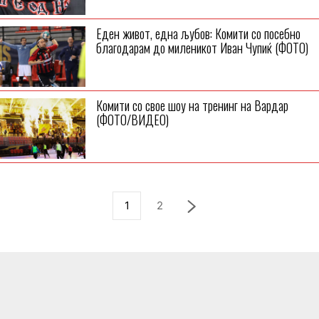
Еден живот, една љубов: Комити со посебно
благодарам до миленикот Иван Чупиќ (ФОТО)
Комити со свое шоу на тренинг на Вардар
(ФОТО/ВИДЕО)
1
2