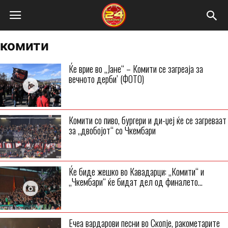
комити
Ќе врие во „Јане“ – Комити се загреаја за
вечното дерби’ (ФОТО)
Комити со пиво, бургери и ди-џеј ќе се загреваат
за „двобојот“ со Чкембари
Ќе биде жешко во Кавадарци: „Комити“ и
„Чкембари“ ќе бидат дел од финалето...
Ечеа вардарови песни во Скопје, ракометарите