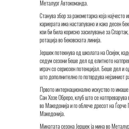
Металург Автокоманда.
Станува збор за ракометарка која најчесто и
кариерата има настапувано и како десен бе
кои би била корисно засилување за Спартак
ротација во бековската линија.
Јершек потекнува од школата на Осијек, ка
седум сезони беше дел од елитното натпрев
играч со сериозен потенцијал. Беше дел и 
што дополнително го потврдува нејзиниот р
Првото интернационално искуство го имаше 
Сан Хозе Обреро, клуб што се натпреварува 
во Македонија и го облече дресот на Ѓорче 
Македонија.
Минатата сезона Јершек ја мина во Металур