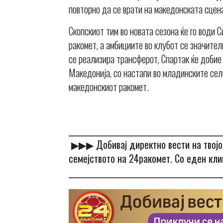
повторно да се врати на македонската сцена
Скопскиот тим во новата сезона ќе го води 
ракомет, а амбициите во клубот се значител
се реализира трансферот, Спартак ќе добие
Македонија, со настапи во младинските селе
македонскиот ракомет.
____________________________________________
▶▶▶
Добивај директно вести на твој
семејството на 24ракомет. Со еден кли
____________________________________________