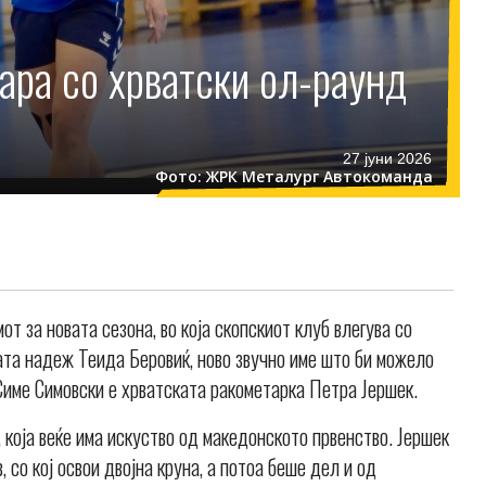
ара со хрватски ол-раунд
27 јуни 2026
Фото: ЖРК Металург Автокоманда
 за новата сезона, во која скопскиот клуб влегува со
та надеж Теида Беровиќ, ново звучно име што би можело
 Симе Симовски е хрватската ракометарка Петра Јершек.
, која веќе има искуство од македонското првенство. Јершек
 со кој освои двојна круна, а потоа беше дел и од