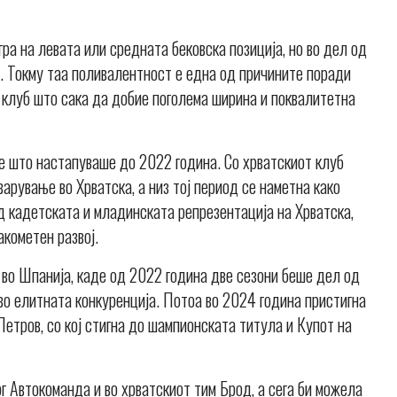
гра на левата или средната бековска позиција, но во дел од
к. Токму таа поливалентност е една од причините поради
, клуб што сака да добие поголема ширина и поквалитетна
де што настапуваше до 2022 година. Со хрватскиот клуб
арување во Хрватска, а низ тој период се наметна како
од кадетската и младинската репрезентација на Хрватска,
акометен развој.
во Шпанија, каде од 2022 година две сезони беше дел од
во елитната конкуренција. Потоа во 2024 година пристигна
Петров, со кој стигна до шампионската титула и Купот на
г Автокоманда и во хрватскиот тим Брод, а сега би можела