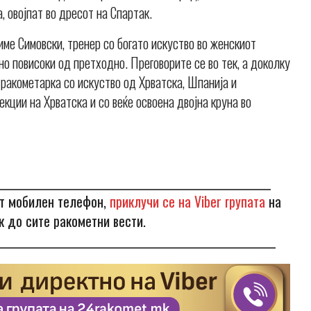
, овојпат во дресот на Спартак.
Симе Симовски, тренер со богато искуство во женскиот
но повисоки од претходно. Преговорите се во тек, а доколку
 ракометарка со искуство од Хрватска, Шпанија и
кции на Хрватска и со веќе освоена двојна круна во
________________________________________________________
от мобилен телефон,
приклучи се на Viber групата
на
к до сите ракометни вести.
_________________________________________________________