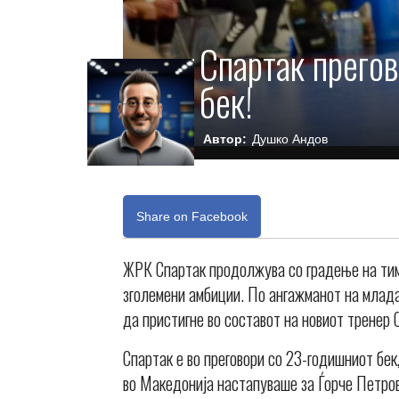
Спартак прегов
бек!
Автор:
Душко Андов
Share on Facebook
ЖРК Спартак продолжува со градење на тимот
зголемени амбиции. По ангажманот на млада
да пристигне во составот на новиот тренер
Спартак е во преговори со 23-годишниот бек
во Македонија настапуваше за Ѓорче Петров,