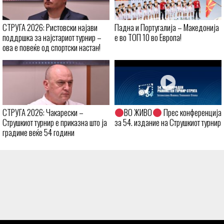
СТРУГА 2026: Ристовски најави
Падна и Португалија – Македонија
поддршка за најстариот турнир –
е во ТОП 10 во Европа!
ова е повеќе од спортски настан!
СТРУГА 2026: Чакарески –
ВО ЖИВО
Прес конференција
Струшкиот турнир е приказна што ја
за 54. издание на Струшкиот турнир
градиме веќе 54 години