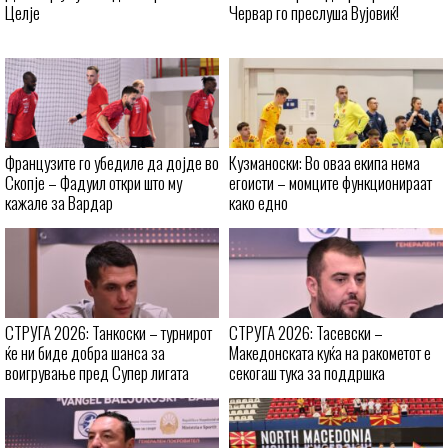
Целје
Червар го преслуша Вујовиќ!
Французите го убедиле да дојде во
Кузманоски: Во оваа екипа нема
Скопје – Фадуил откри што му
егоисти – момците функционираат
кажале за Вардар
како едно
СТРУГА 2026: Танкоски – турнирот
СТРУГА 2026: Тасевски –
ќе ни биде добра шанса за
Македонската куќа на ракометот е
воигрување пред Супер лигата
секогаш тука за поддршка