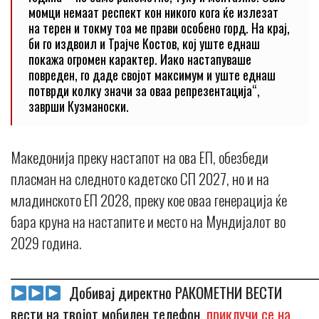
момци немаат респект кон никого кога ќе излезат
на терен и токму тоа ме прави особено горд. На крај,
би го издвоил и Трајче Костов, кој уште еднаш
покажа огромен карактер. Иако настапуваше
повреден, го даде својот максимум и уште еднаш
потврди колку значи за оваа репрезентација“,
заврши Кузманоски.
Македонија преку настапот на ова ЕП, обезбеди
пласман на следното кадетско СП 2027, но и на
младинското ЕП 2028, преку кое оваа генерација ќе
бара круна на настапите и место на Мундијалот во
2029 година.
_____________________________________________________________
Добивај директно РАКОМЕТНИ ВЕСТИ
вести на твојот мобилен телефон,
приклучи се на