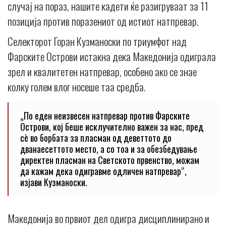
случај на пораз, нашите кадети ќе разигруваат за 11
позиција против поразениот од истиот натпревар.
Селекторот Горан Кузманоски по триумфот над
Фарските Острови истакна дека Македонија одиграла
зрел и квалитетен натпревар, особено ако се знае
колку голем влог носеше таа средба.
„По еден неизвесен натпревар против Фарските
Острови, кој беше исклучително важен за нас, пред
сè во борбата за пласман од деветтото до
дванаесеттото место, а со тоа и за обезбедување
директен пласман на Светското првенство, можам
да кажам дека одигравме одличен натпревар“,
изјави Кузманоски.
Македонија во првиот дел одигра дисциплинирано и