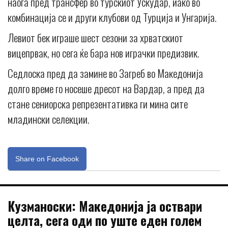
наоѓа пред трансфер во турскиот Ускудар, иако во
комбинација се и други клубови од Турција и Унгарија.
Левиот бек играше шест сезони за хрватскиот
вицепрвак, но сега ќе бара нов играчки предизвик.
Седлоска пред да замине во Загреб во Македонија
долго време го носеше дресот на Вардар, а пред да
стане сениорска репрезентативка ги мина сите
младински селекции.
Share on Facebook
Кузманоски: Македонија ја оствари
целта, сега оди по уште еден голем