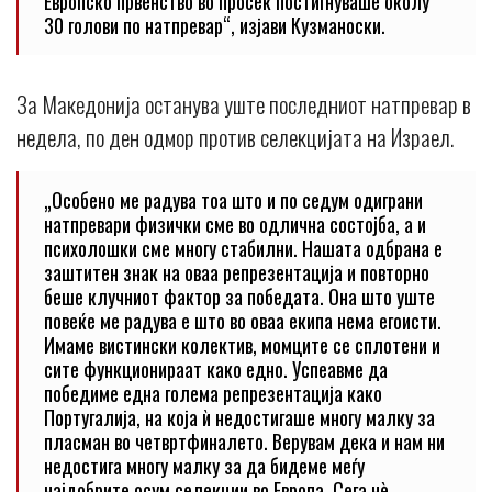
Европско првенство во просек постигнуваше околу
30 голови по натпревар“, изјави Кузманоски.
За Македонија останува уште последниот натпревар в
недела, по ден одмор против селекцијата на Израел.
„Особено ме радува тоа што и по седум одиграни
натпревари физички сме во одлична состојба, а и
психолошки сме многу стабилни. Нашата одбрана е
заштитен знак на оваа репрезентација и повторно
беше клучниот фактор за победата. Она што уште
повеќе ме радува е што во оваа екипа нема егоисти.
Имаме вистински колектив, момците се сплотени и
сите функционираат како едно. Успеавме да
победиме една голема репрезентација како
Португалија, на која ѝ недостигаше многу малку за
пласман во четвртфиналето. Верувам дека и нам ни
недостига многу малку за да бидеме меѓу
најдобрите осум селекции во Европа. Сега нè