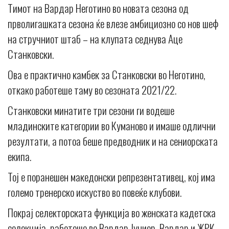
Тимот на Вардар Неготино во новата сезона од
прволигашката сезона ќе влезе амбициозно со нов шеф
на стручниот штаб – на клупата седнува Аце
Станковски.
Ова е практично камбек за Станковски во Неготино,
откако работеше таму во сезоната 2021/22.
Станковски минатите три сезони ги водеше
младинските категории во Куманово и имаше одлични
резултати, а потоа беше предводник и на сениорската
екипа.
Тој е поранешен македонски репрезентативец, кој има
големо тренерско искуство во повеќе клубови.
Покрај селекторската функција во женската кадетска
селекција, работеше во Вардар Јуниор, Вардар и ЖРК