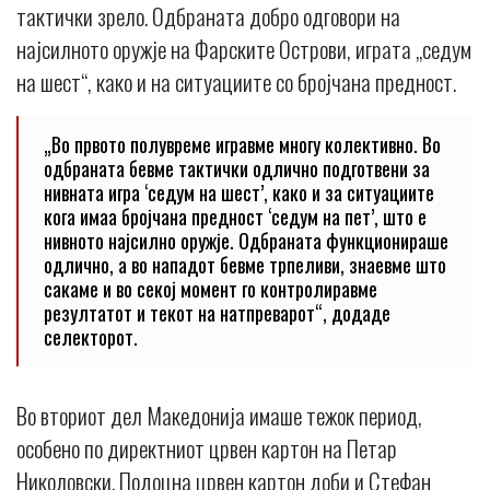
тактички зрело. Одбраната добро одговори на
најсилното оружје на Фарските Острови, играта „седум
на шест“, како и на ситуациите со бројчана предност.
„Во првото полувреме игравме многу колективно. Во
одбраната бевме тактички одлично подготвени за
нивната игра ‘седум на шест’, како и за ситуациите
кога имаа бројчана предност ‘седум на пет’, што е
нивното најсилно оружје. Одбраната функционираше
одлично, а во нападот бевме трпеливи, знаевме што
сакаме и во секој момент го контролиравме
резултатот и текот на натпреварот“, додаде
селекторот.
Во вториот дел Македонија имаше тежок период,
особено по директниот црвен картон на Петар
Николовски. Подоцна црвен картон доби и Стефан