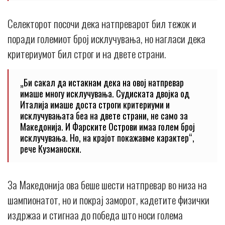
Селекторот посочи дека натпреварот бил тежок и
поради големиот број исклучувања, но нагласи дека
критериумот бил строг и на двете страни.
„Би сакал да истакнам дека на овој натпревар
имаше многу исклучувања. Судиската двојка од
Италија имаше доста строги критериуми и
исклучувањата беа на двете страни, не само за
Македонија. И Фарските Острови имаа голем број
исклучувања. Но, на крајот покажавме карактер“,
рече Кузманоски.
За Македонија ова беше шести натпревар во низа на
шампионатот, но и покрај заморот, кадетите физички
издржаа и стигнаа до победа што носи голема