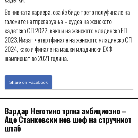
Во нивната кариера, ова ќе биде трето полуфинале на
големите натпреваруања – судеа на женското
кадетско СП 2022, како и на женското младинско ЕП
2023. Имаат четвртфинале на женското младинско СП
2024, како и финале на машки младински ЕХФ
шампионат во 2021 година.
Share on Facebook
Вардар Неготино тргна амбициозно –
Аце Станковски нов шеф на стручниот
штаб