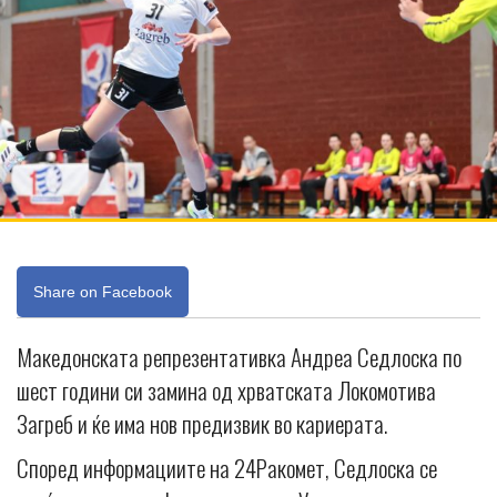
Share on Facebook
Македонската репрезентативка Андреа Седлоска по
шест години си замина од хрватската Локомотива
Загреб и ќе има нов предизвик во кариерата.
Според информациите на 24Ракомет, Седлоска се