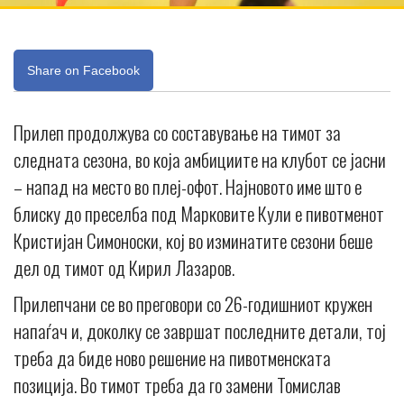
Share on Facebook
Прилеп продолжува со составување на тимот за
следната сезона, во која амбициите на клубот се јасни
– напад на место во плеј-офот. Најновото име што е
блиску до преселба под Марковите Кули е пивотменот
Кристијан Симоноски, кој во изминатите сезони беше
дел од тимот од Кирил Лазаров.
Прилепчани се во преговори со 26-годишниот кружен
напаѓач и, доколку се завршат последните детали, тој
треба да биде ново решение на пивотменската
позиција. Во тимот треба да го замени Томислав