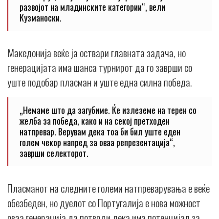
развојот на младинските категории“, вели
Кузманоски.
Македонија веќе ја оствари главната задача, но
генерацијата има шанса турнирот да го заврши со
уште подобар пласман и уште една силна победа.
„Немаме што да загубиме. Ќе излеземе на терен со
желба за победа, како и на секој претходен
натпревар. Верувам дека тоа би бил уште еден
голем чекор напред за оваа репрезентација“,
заврши селекторот.
Пласманот на следните големи натпреварувања е веќе
обезбеден, но дуелот со Португалија е нова можност
оваа генерација да потврди дека има потенцијал за