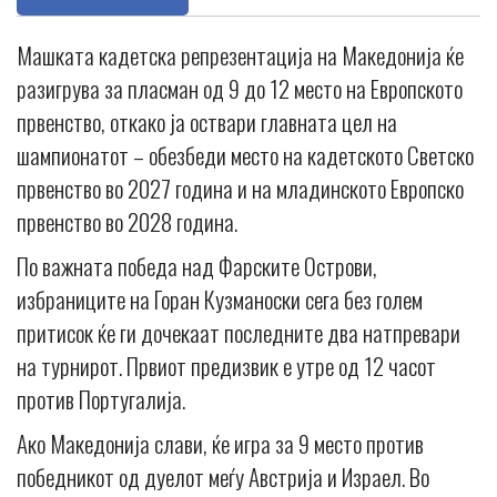
Машката кадетска репрезентација на Македонија ќе
разигрува за пласман од 9 до 12 место на Европското
првенство, откако ја оствари главната цел на
шампионатот – обезбеди место на кадетското Светско
првенство во 2027 година и на младинското Европско
првенство во 2028 година.
По важната победа над Фарските Острови,
избраниците на Горан Кузманоски сега без голем
притисок ќе ги дочекаат последните два натпревари
на турнирот. Првиот предизвик е утре од 12 часот
против Португалија.
Ако Македонија слави, ќе игра за 9 место против
победникот од дуелот меѓу Австрија и Израел. Во