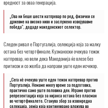
вредност за оваа генерација.
„Ова ни беше шести натпревар по ред, физички се
држевме на високо ниво и заслужено извојувавме
победа“, додаде македонскиот селектор.
Следен ривал е Португалија, селекција која за малку
остана без четвртфинале. Кузманоски очекува тежок
натпревар, но вели дека Македонија ќе влезе без
притисок и со желба да направи уште еден исчекор.
„Сега нè очекува уште еден тежок натпревар против
Португалија. Немаме многу време за подготовка,
практично само уште половина ден. Играме против
репрезентација која за нијанса остана без пласман
во четвртфиналето. Станува збор за извонредна
селекција, земја која континуирано вложува во