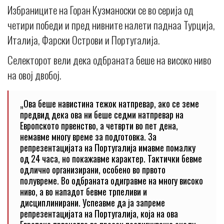
Избраниците на Горан Кузманоски се во серија од
четири победи и пред нивните налети паднаа Турција,
Италија, Фарски Острови и Португалија.
Селекторот вели дека одбраната беше на високо ниво
на овој двобој.
„Oва беше навистина тежок натпревар, ако се земе
предвид дека ова ни беше седми натпревар на
Европското првенство, а четврти во пет дена,
немавме многу време за подготовка. За
репрезентацијата на Португалија имавме помалку
од 24 часа, но покажавме карактер. Тактички бевме
одлично организирани, особено во првото
полувреме. Во одбраната одигравме на многу високо
ниво, а во нападот бевме трпеливи и
дисциплинирани. Успеавме да ја запреме
репрезентацијата на Португалија, која на ова