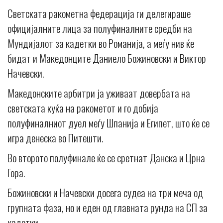
Светската ракометна федерација ги делегираше
официјалните лица за полуфиналните средби на
Мундијалот за кадетки во Романија, а меѓу нив ќе
бидат и Македонците Даниело Божиновски и Виктор
Начевски.
Македонските арбитри ја уживаат довербата на
светската куќа на ракометот и го добија
полуфиналниот дуел меѓу Шпанија и Египет, што ќе се
игра денеска во Питешти.
Во второто полуфинале ќе се сретнат Данска и Црна
Гора.
Божиновски и Начевски досега судеа на три меча од
групната фаза, но и еден од главната рунда на СП за
кадетки.