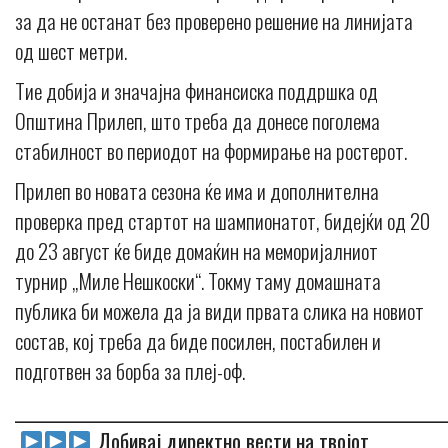
за да не останат без проверено решение на линијата
од шест метри.
Тие добија и значајна финансиска поддршка од
Општина Прилеп, што треба да донесе поголема
стабилност во периодот на формирање на ростерот.
Прилеп во новата сезона ќе има и дополнителна
проверка пред стартот на шампионатот, бидејќи од 20
до 23 август ќе биде домаќин на меморијалниот
турнир „Миле Нешкоски“. Токму таму домашната
публика би можела да ја види првата слика на новиот
состав, кој треба да биде посилен, постабилен и
подготвен за борба за плеј-оф.
_____________________________________________________________
Добивај директно вести на твојот