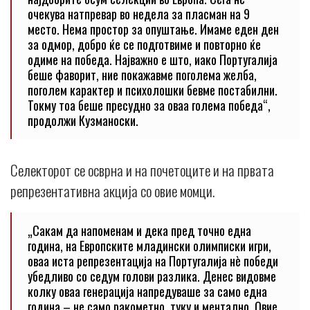
очекува натпревар во недела за пласман на 9
место. Нема простор за опуштање. Имаме еден ден
за одмор, добро ќе се подготвиме и повторно ќе
одиме на победа. Најважно е што, иако Португалија
беше фаворит, ние покажавме поголема желба,
поголем карактер и психолошки бевме постабилни.
Токму тоа беше пресудно за оваа голема победа“,
продолжи Кузманоски.
Селекторот се осврна и на почетоците и на првата
репрезентативна акција со овие момци.
„Сакам да напоменам и дека пред точно една
година, на Европските младински олимписки игри,
оваа иста репрезентација на Португалија нè победи
убедливо со седум голови разлика. Денес видовме
колку оваа генерација напредуваше за само една
година – не само ракометно, туку и ментално. Овие