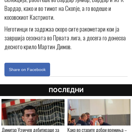
Вардар, како и во тимот на Скопје, а го водеше и
косовскиот Кастриоти.
Неготинци ги задржаа скоро сите ракометари кои ја
завршија сезоната во Првата лига, а досега го донесоа
десното крило Мартин Димов.
Share on Facebook
ПОСЛЕДНИ
Димитар Узунчев дебитираше за
Kaко во старите добри времиња –