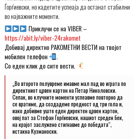
Ѓорѓиевски, но кадетите успеаја да останат стабилни
во најважните моменти.
Приклучи се на VIBER –
https://abit.ly/viber-24rakomet
Добивај директно РАКОМЕТНИ ВЕСТИ на твојот
мобилен телефон
.
Со еден клик до сите вести.
„Во второто полувреме имавме мал пад во играта по
директниот црвен картон на Петар Николовски.
Сепак, во клучните моменти успеавме повторно да
се вратиме, да создадеме предност од три гола и,
иако добивме уште еден директен црвен картон,
овој пат за Стефан Ѓорѓиевски, нашиот среден бек,
на крајот заслужено стигнавме до победата“,
истакна Кузманоски.