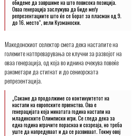
обидеме да завршиме на што повисока позиција.
Оваа генерација заслужува да биде меѓу
репрезентациите што ќе се борат за пласман од 9.
до 16. место“, вели Кузманоски.
Македонскиот селектор смета дека настапите на
големите натпреварувања се клучни за развојот на
оваа генерација, од која во иднина очекува повеќе
ракометари да стигнат и до сениорската
репрезентација.
„Сакаме да продолжиме со континуитетот на
настапи на европските првенства. Ова е
генерацијата која минатата година настапи на
младинските Олимписки игри. Се гледа дека за
една година играчите пораснаа и созреаја, но треба
уште да напредуваат и да се развиваат. Токму овој