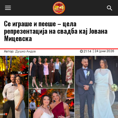
Се играше и пееше – цела
репрезентација на свадба кај Јована
Мицевска
|
24 јуни 2026
Автор:
Душко Андов
21:14