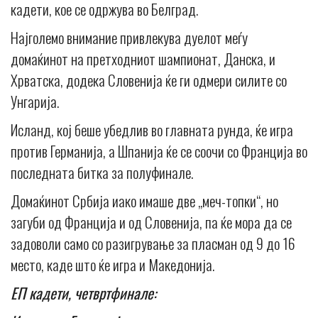
кадети, кое се одржува во Белград.
Најголемо внимание привлекува дуелот меѓу
домаќинот на претходниот шампионат, Данска, и
Хрватска, додека Словенија ќе ги одмери силите со
Унгарија.
Исланд, кој беше убедлив во главната рунда, ќе игра
против Германија, а Шпанија ќе се соочи со Франција во
последната битка за полуфинале.
Домаќинот Србија иако имаше две „меч-топки“, но
загуби од Франција и од Словенија, па ќе мора да се
задоволи само со разигрување за пласман од 9 до 16
место, каде што ќе игра и Македонија.
ЕП кадети, четвртфинале: