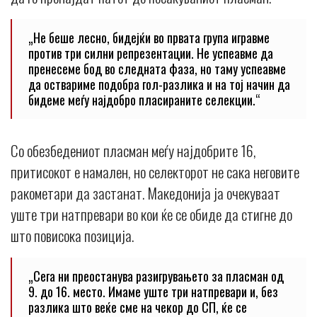
„Не беше лесно, бидејќи во првата група игравме
против три силни репрезентации. Не успеавме да
пренесеме бод во следната фаза, но таму успеавме
да оствариме подобра гол-разлика и на тој начин да
бидеме меѓу најдобро пласираните селекции.“
Со обезбедениот пласман меѓу најдобрите 16,
притисокот е намален, но селекторот не сака неговите
ракометари да застанат. Македонија ја очекуваат
уште три натпревари во кои ќе се обиде да стигне до
што повисока позиција.
„Сега ни преостанува разигрувањето за пласман од
9. до 16. место. Имаме уште три натпревари и, без
разлика што веќе сме на чекор до СП, ќе се