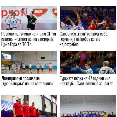
Познати полуфиналистите на СП за
Словенија „гази“ се пред себе,
кадетки – Египет испиша историја,
Германија најдобра кога е
Црна Гора во ТОП 4
најпотребно
Димитриоски прозиваше,
Турската икона на 47 години има
„дробилицата“ почна со тренинзи
нов клуб – Озел потпиша за Јозгат