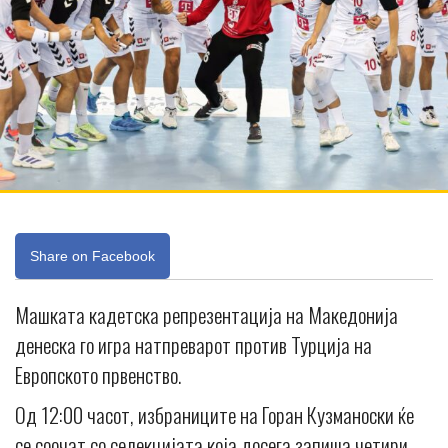
Share on Facebook
Машката кадетска репрезентација на Македонија
денеска го игра натпреварот против Турција на
Европското првенство.
Од 12:00 часот, избраниците на Горан Кузманоски ќе
се соочат со селекцијата која досега запиша четири