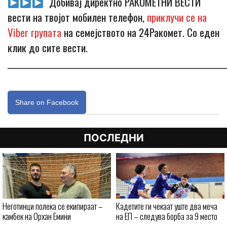
Добивај директно РАКОМЕТНИ ВЕСТИ
вести на твојот мобилен телефон,
приклучи се на
Viber групата
на семејството на 24Ракомет. Со еден
клик до сите вести.
_____________________________________________________________
Share on Facebook
ПОСЛЕДНИ
Неготинци полека се екипираат –
Кадетите ги чекаат уште два меча
камбек на Орхан Емини
на ЕП – следува борба за 9 место