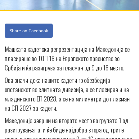
Share on Facebook
Mашката кадетска репрезентација на Македонија се
пласираше во ТОП 16 на Европското првенство во
Србија и ќе разигрува за пласман од 9 до 16 место.
Ова значи дека нашите кадети го обезбедија
опстанокот во елитната дивизија, а се пласираа и на
младинското ЕП 2028, а се на милиметри до пласман
на СП 2027 за кадети.
Македонија заврши на второто место во групата 1 од
разигрувањата, и ќе биде најдобра втора од трите
групи, а тоа значи пласман од 9 до 16 место заедно со