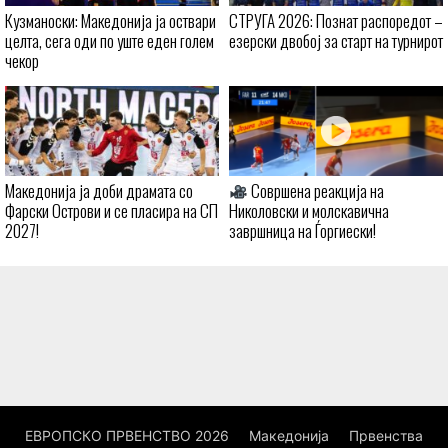
Кузманоски: Македонија ја оствари
СТРУГА 2026: Познат распоредот –
целта, сега оди по уште еден голем
езерски двобој за старт на турнирот
чекор
Македонија ја доби драмата со
Совршена реакција на
Фарски Острови и се пласира на СП
Николовски и молскавична
2027!
завршница на Ѓоргиески!
ЕВРОПСКО ПРВЕНСТВО 2026
Македонија
Првенства