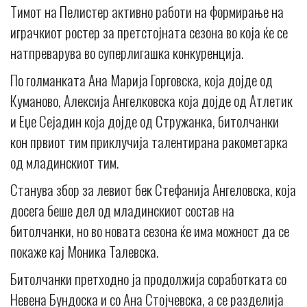
Тимот на Пелистер активно работи на формирање на
играчкиот ростер за претстојната сезона во која ќе се
натпреварува во суперлигашка конкуренција.
По голманката Ана Марија Горговска, која дојде од
Куманово, Алексија Ангелковска која дојде од Атлетик
и Еџе Сејадин која дојде од Стружанка, битолчанки
кон првиот тим приклучија талентирана ракометарка
од младинскиот тим.
Станува збор за левиот бек Стефанија Ангеловска, која
досега беше дел од младинскиот состав на
битолчанки, но во новата сезона ќе има можност да се
покаже кај Моника Талевска.
Битолчанки претходно ја продолжија соработката со
Невена Бундоска и со Ана Стојчевска, а се разделија