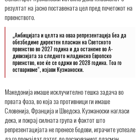
резултат на јасно поставената цел пред почетокот на
првенството.
„Амбицијата и целта на оваа репрезентација беа да
обезбедиме директен пласман на Светското
првенство во 2027 година и да останеме во А-
дивизијата за следното младинско Европско
првенство, кое ќе се одржи во 2028 година. Тоа го
остваривме“, изјави Кузманоски.
Македонија имаше исклучително тешка задача во
првата фаза, во која за противници ги имаше
Словенија, Франција и Шведска. Кузманоски нагласи
дека, и покрај силната група и фактот што
репрезентацијата не пренесе бодови, играчите успеале
да го пронајдат патот до посакуваниот пласман.