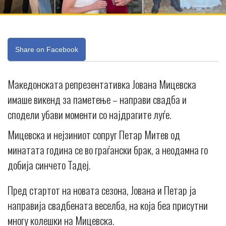
Share on Facebook
Македонската репрезентативка Јована Мицевска
имаше викенд за паметење – направи свадба и
сподели убави моменти со најдрагите луѓе.
Мицевска и нејзиниот сопруг Петар Митев од
минатата година се во граѓански брак, а неодамна го
добија синчето Тадеј.
Пред стартот на новата сезона, Јована и Петар ја
направија свадбената веселба, на која беа присутни
многу колешки на Мицевска.