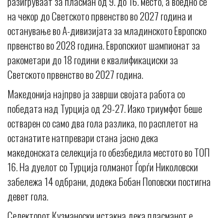
разигруваат за пласман од 9. до 16. место, а воедно се
на чекор до Светското првенство во 2027 година и
останување во А-дивизијата за младинското Европско
првенство во 2028 година. Европскиот шампионат за
ракометари до 18 години е квалификациски за
Светското првенство во 2027 година.
Македонија најпрво ја заврши својата работа со
победата над Турција од 29-27. Иако триумфот беше
остварен со само два гола разлика, по расплетот на
останатите натпревари стана јасно дека
македонската селекција го обезбедила местото во ТОП
16. На дуелот со Турција голманот Ѓорѓи Николовски
забележа 14 одбрани, додека Бобан Поповски постигна
девет гола.
Селекторот Кузманоски истакна дека пласманот е