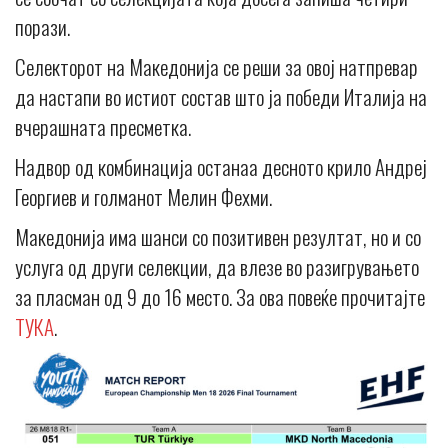
порази.
Селекторот на Македонија се реши за овој натпревар
да настапи во истиот состав што ја победи Италија на
вчерашната пресметка.
Надвор од комбинација останаа десното крило Андреј
Георгиев и голманот Мелин Фехми.
Македонија има шанси со позитивен резултат, но и со
услуга од други селекции, да влезе во разигрувањето
за пласман од 9 до 16 место. За ова повеќе прочитајте
ТУКА
.