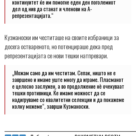
континуитет ќе им помогне еден ден поголемиот
дел од нив да станат и членови на А-
репрезентацијата.“
Кузманоски им честиташе на своите избраници за
досега оствареното, но потенцираше дека пред
репрезентацијата се нови тешки натпревари.
„Можам само да им честитам. Сепак, ништо не е
завршено и имаме уште многу да играме. Пласманот
е целосно заслужен, а во продолжение нè очекуваат
тешки противници. Ќе имаме можност да се
надигруваме со квалитетни селекции и да покажеме
колку можеме“, заврши Кузманоски.
_____________________________________________________________