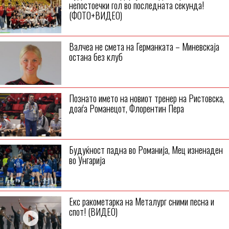
непостоечки гол во последната секунда!
(ФОТО+ВИДЕО)
Валчеа не смета на Германката – Миневскаја
остана без клуб
Познато името на новиот тренер на Ристовска,
доаѓа Романецот, Флорентин Пера
Будуќност падна во Романија, Мец изненаден
во Унгарија
Екс ракометарка на Металург сними песна и
спот! (ВИДЕО)