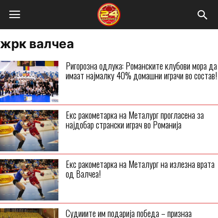
жрк валчеа
Ригорозна одлука: Романските клубови мора да
имаат најмалку 40% домашни играчи во состав!
Екс ракометарка на Металург прогласена за
најдобар странски играч во Романија
Екс ракометарка на Металург на излезна врата
од Валчеа!
Судииите им подарија победа – признаа