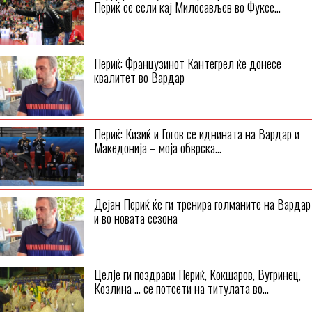
Периќ се сели кај Милосављев во Фуксе...
Периќ: Французинот Кантегрел ќе донесе
квалитет во Вардар
Периќ: Кизиќ и Гогов се иднината на Вардар и
Македонија – моја обврска...
Дејан Периќ ќе ги тренира голманите на Вардар
и во новата сезона
Целје ги поздрави Периќ, Кокшаров, Вугринец,
Козлина … се потсети на титулата во...