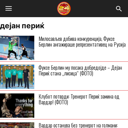
дејан периќ
Милосављев добива конкуренција, Фуксе
Берлин ангажираше репрезентативец на Русија
Фуксе Берлин му посака добредојде – Дејан
Периќ стана „лисица“ (ФОТО)
Клубот потврди: Тренерот Периќ замина од
Вардар! (ФОТО)
Вардар останува без тренерот на голмани: