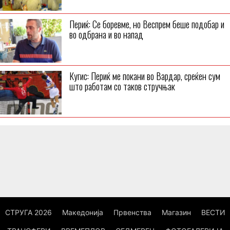
Периќ: Се боревме, но Веспрем беше подобар и
во одбрана и во напад
Кугис: Периќ ме покани во Вардар, среќен сум
што работам со таков стручњак
СТРУГА 2026
Македонија
Првенства
Магазин
ВЕСТИ