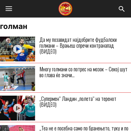
голман
Да му позавидат најдобрите фудбалски
голмани – Врањеш спречи контранапад
(ВИДЕО)
Многу голмани со потрес на мозок – Секој шут
во глава ќе значи...
„Супермен“ Ландин „полета“ на теренот
(ВИДЕО)
„Теа не е посебна само по бранењето, туку и по