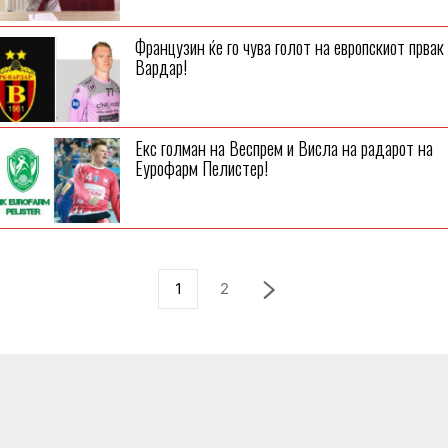
Французин ќе го чува голот на европскиот првак
Вардар!
Екс голман на Веспрем и Висла на радарот на
Еурофарм Пелистер!
1
2