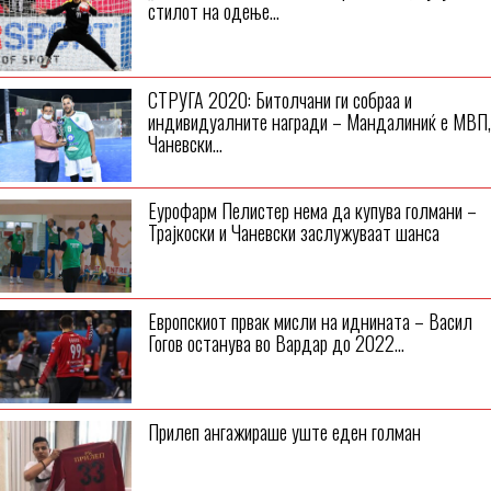
стилот на одење...
СТРУГА 2020: Битолчани ги собраа и
индивидуалните награди – Мандалиниќ е МВП,
Чаневски...
Еурофарм Пелистер нема да купува голмани –
Трајкоски и Чаневски заслужуваат шанса
Европскиот првак мисли на иднината – Васил
Гогов останува во Вардар до 2022...
Прилеп ангажираше уште еден голман