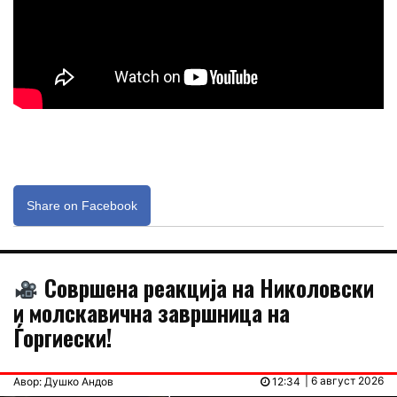
Share on Facebook
Совршена реакција на Николовски
и молскавична завршница на
Ѓоргиески!
| 6 август 2026
Авор: Душко Андов
12:34