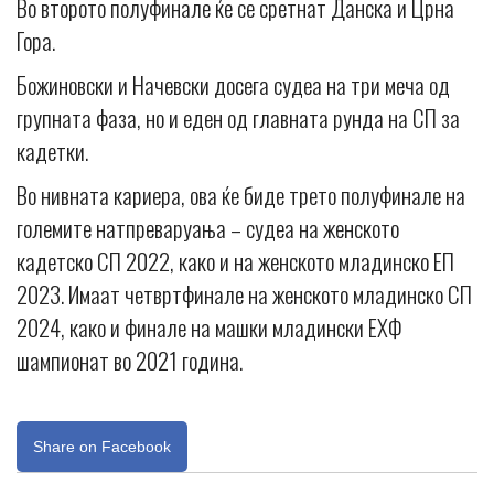
Во второто полуфинале ќе се сретнат Данска и Црна
Гора.
Божиновски и Начевски досега судеа на три меча од
групната фаза, но и еден од главната рунда на СП за
кадетки.
Во нивната кариера, ова ќе биде трето полуфинале на
големите натпреваруања – судеа на женското
кадетско СП 2022, како и на женското младинско ЕП
2023. Имаат четвртфинале на женското младинско СП
2024, како и финале на машки младински ЕХФ
шампионат во 2021 година.
Share on Facebook