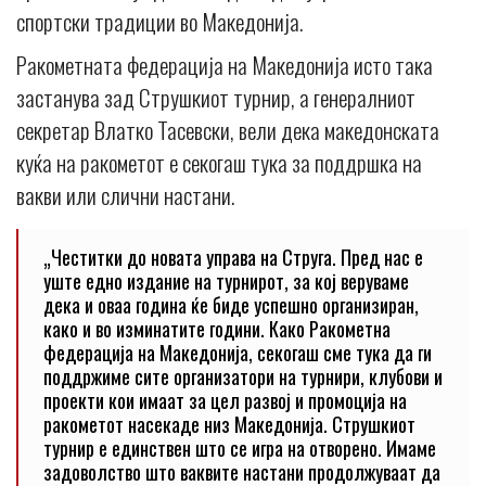
спортски традиции во Македонија.
Ракометната федерација на Македонија исто така
застанува зад Струшкиот турнир, а генералниот
секретар Влатко Тасевски, вели дека македонската
куќа на ракометот е секогаш тука за поддршка на
вакви или слични настани.
„Честитки до новата управа на Струга. Пред нас е
уште едно издание на турнирот, за кој веруваме
дека и оваа година ќе биде успешно организиран,
како и во изминатите години. Како Ракометна
федерација на Македонија, секогаш сме тука да ги
поддржиме сите организатори на турнири, клубови и
проекти кои имаат за цел развој и промоција на
ракометот насекаде низ Македонија. Струшкиот
турнир е единствен што се игра на отворено. Имаме
задоволство што ваквите настани продолжуваат да