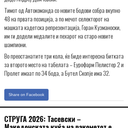
Тимот од Автокоманда со новите бодови собра вкупно
48 на првата позиција, а по мечот селекторот на
машката кадетска репрезентација, Горан Кузманоски,
им ги додели медалите и пехарот на старо-новите
шампиони.
Во преостанатите три кола, ќе биде интересна битката
за второто место на табелата – Еурофарм Пелистер 2 и
Пролет имаат по 34 бода, а Бутел Скопје има 32.
Share on Facebook
СТРУГА 2026: Тасевски –
Македонската куќа на ракометот е