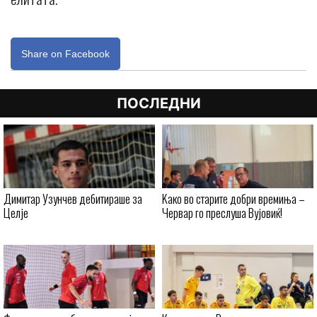
Share on Facebook
ПОСЛЕДНИ
Димитар Узунчев дебитираше за
Kaко во старите добри времиња –
Целје
Червар го преслуша Вујовиќ!