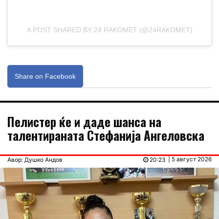
A POST SHARED BY 24 RAKOMET (@24RAKOMET)
Share on Facebook
Пелистер ќе и даде шанса на
талентираната Стефанија Ангеловска
| 5 август 2026
Авор: Душко Андов
20:23