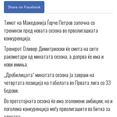
Share on Facebook
Тимот на Македонија Ѓорче Петров започна со
тренинзи пред новата сезона во прволигашката
конкуренција.
Тренерот Оливер Димитриоски ќе смета на сите
ракометари од минатата сезона, а допрва ќе има и
нови имиња.
„Дробилицата“ минатата сезона ја заврши на
четвртата позиција на табелата во Првата лига со 33
бодови.
Во претстојната сезона ќе има зголемени амбиции, но и
поголема конкуренција меѓу прволигашите во битка за
елитата.