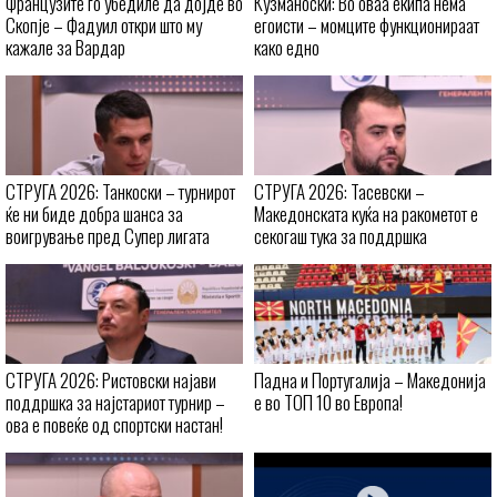
Французите го убедиле да дојде во
Кузманоски: Во оваа екипа нема
Скопје – Фадуил откри што му
егоисти – момците функционираат
кажале за Вардар
како едно
СТРУГА 2026: Танкоски – турнирот
СТРУГА 2026: Тасевски –
ќе ни биде добра шанса за
Македонската куќа на ракометот е
воигрување пред Супер лигата
секогаш тука за поддршка
СТРУГА 2026: Ристовски најави
Падна и Португалија – Македонија
поддршка за најстариот турнир –
е во ТОП 10 во Европа!
ова е повеќе од спортски настан!