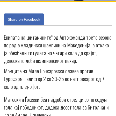
Share on Facebook
Екипата на „витамините“ од Автокоманда трета сезона
по ред е младински шампион на Македонија, а откако
ја обезбеди титулата на четири кола до крајот,
денеска го доби шампионскиот пехар.
Момците на Миле Бочкаровски славеа против
Еурофарм Пелистер 2 со 33-25 во натпреварот од 7
коло од плеј-офот.
Матески и Ѓокески беа најдобри стрелци со по седум
гола кај победникот, додека десет гола за битолчани
даде Андреј Дамчевски.