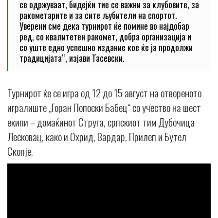
се одржуваат, бидејќи тие се важни за клубовите, за
ракометарите и за сите љубители на спортот.
Уверени сме дека турнирот ќе помине во најдобар
ред, со квалитетен ракомет, добра организација и
со уште едно успешно издание кое ќе ја продолжи
традицијата“, изјави Тасевски.
Турнирот ќе се игра од 12 до 15 август на отвореното
игралиште „Горан Попоски Бабец“ со учество на шест
екипи – домаќинот Струга, српскиот тим Дубочица
Лесковац, како и Охрид, Вардар, Прилеп и Бутел
Скопје.