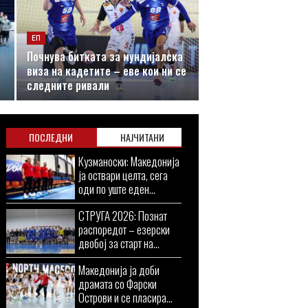
ЕП
Почнува битката за мундијалска
виза на кадетите – еве кои ни се
следните ривали
ПОСЛЕДНИ
НАЈЧИТАНИ
Кузманоски: Македонија
ја оствари целта, сега
оди по уште еден...
СТРУГА 2026: Познат
распоредот – езерски
двобој за старт на...
Македонија ја доби
драмата со Фарски
Острови и се пласира...