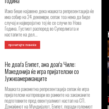
Година
Иако беше најавено дека машката репрезентација ќе
има собир на 24 декември, сепак тоа нема да биде
случај и најверојатно тој ќе се случи по Нова
Година. Густиот распоред во Суперлигата и
настапите на дел...
прочитајте повеќе
Не доаѓа Египет, ама доаѓа Чиле:
Македонија ќе игра пријателски со
Јужноамериканците
Машката ракометна репрезентација сепак ќе игра
пријателски натпревари во рамките на закажаните
подготовките пред евентуалниот настап на СП.
Домаќинот на Мундијалот, Египет, поради големиот