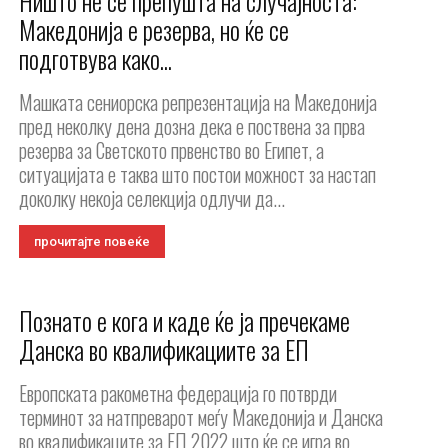
Ништо не се препушта на случајноста:
Македонија e резерва, но ќе се
подготвува како...
Машката сениорска репрезентација на Македонија
пред неколку дена дозна дека е поствена за прва
резерва за Светското првенство во Египет, а
ситуацијата е таква што постои можност за настап
доколку некоја селекција одлучи да...
прочитајте повеќе
Познато е кога и каде ќе ја пречекаме
Данска во квалификациите за ЕП
Европската ракометна федерација го потврди
терминот за натпреварот меѓу Македонија и Данска
во квалификаците за ЕП 2022 што ќе се игра во