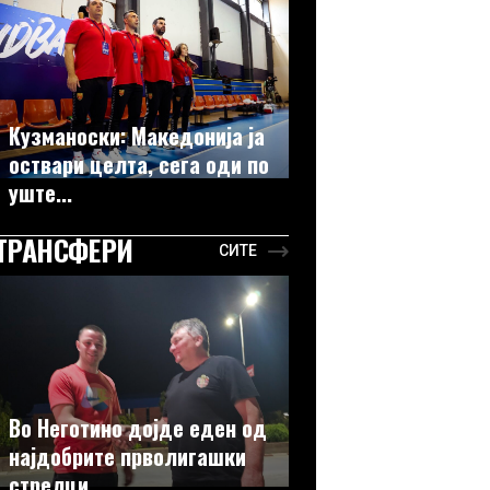
Кузманоски: Македонија ја
оствари целта, сега оди по
уште...
ТРАНСФЕРИ
СИТЕ
Во Неготино дојде еден од
најдобрите прволигашки
стрелци