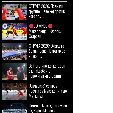
СТРУГА 2026: Познати
групите – еве кој против
кого по...
ВО ЖИВО
Македонија – Фарски
Острови
СТРУГА 2026: Охрид го
брани тронот, Вардар се
враќа –...
Во Неготино дојде еден
од најдобрите
прволигашки стрелци
„Овчарите“ се прва
пречка за Македонија до
Мундијал
Петмина Македонци учеа
од Виран Морос и