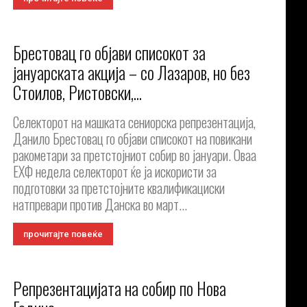
Брестовац го објави списокот за
јануарската акција – со Лазаров, но без
Стоилов, Ристовски,...
Селекторот на машката сениорска репрезентација,
Данило Брестовац го објави списокот на повикани
ракометари за претстојниот собир во јануари. Оваа
ЕХФ недела селекторот ќе ја искористи за
подготовки за претстојните квалификациски
натпревари против Данска во март...
прочитајте повеќе
Репрезентацијата на собир по Нова