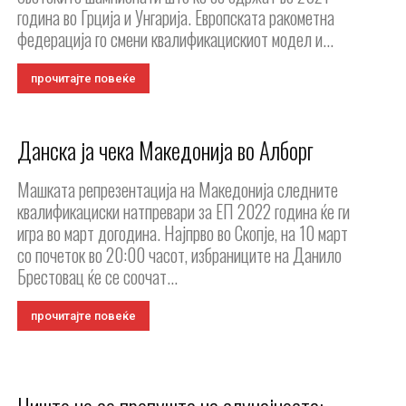
година во Грција и Унгарија. Европската ракометна
федерација го смени квалификацискиот модел и...
прочитајте повеќе
Данска ја чека Македонија во Алборг
Машката репрезентација на Македонија следните
квалификациски натпревари за ЕП 2022 година ќе ги
игра во март догодина. Најпрво во Скопје, на 10 март
со почеток во 20:00 часот, избраниците на Данило
Брестовац ќе се соочат...
прочитајте повеќе