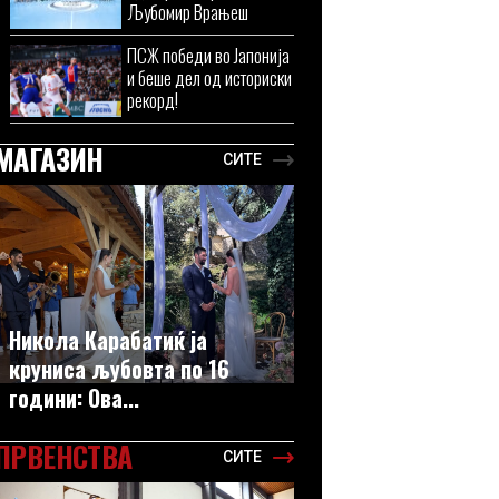
Љубомир Врањеш
ПСЖ победи во Јапонија
и беше дел од историски
рекорд!
МАГАЗИН
СИТЕ
Никола Карабатиќ ја
круниса љубовта по 16
години: Ова...
ПРВЕНСТВА
СИТЕ