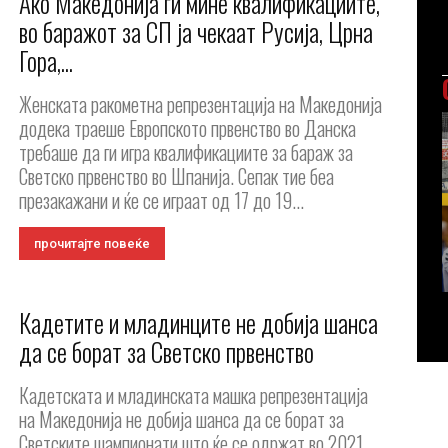
Ако Македонија ги мине квалификациите,
во баражот за СП ја чекаат Русија, Црна
Гора,...
Женската ракометна репрезентација на Македонија
додека траеше Европското првенство во Данска
требаше да ги игра квалификациите за бараж за
Светско првенство во Шпанија. Сепак тие беа
презакажани и ќе се играат од 17 до 19...
прочитајте повеќе
Кадетите и младинците не добија шанса
да се борат за Светско првенство
Кадетската и младинската машка репрезентација
на Македонија не добија шанса да се борат за
Светските шампионати што ќе се одржат во 2021