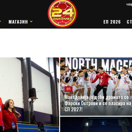
четв
МАГАЗИН
ЕП 2026
СТ
ЕП
Македонија ја доби драмата со
Фарски Острови и се пласира на
СП 2027!