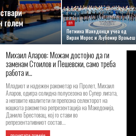
оствари
н голем
ЕП
Петмина Македонци учеа од
Виран Морос и Љубомир Врањеш
Михаил Аларов: Moжам достојно да ги
заменам Стоилов и Пешевски, само треба
работа и...
Младиот и надежен ракометар на Пролет, Михаил
Аларов, одигра солидна полусезона во Супер лигата,
а неговите квалитети ги препозна селекторот на
машката ракометна репрезентација на Македонија,
Данило Брестовац, кој го стави во
репрезентативниот состав...
прочитајте повеќе