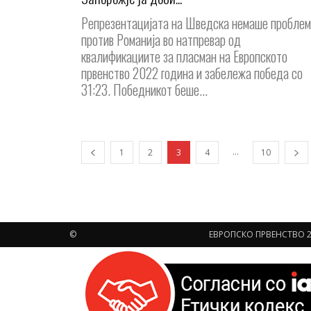
Репрезентацијата на Шведска немаше проблем
против Романија во натпревар од
квалификациите за пласман на Европското
првенство 2022 година и забележа победа со
31:23. Победникот беше...
...
1
2
3
4
10
©
ЕВРОПСКО ПРВЕНСТВО 2