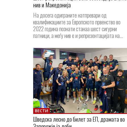
нив и Македонија
На досега одиграните натпревари од
квалификациите за Европското првенство во
2022 година познати станаа шест сигурни
патници, а меѓу нив е и репрезентацијата на...
ВЕСТИ
Шведска лесно до билет за ЕП, драмата во
Запорожје ја доби...