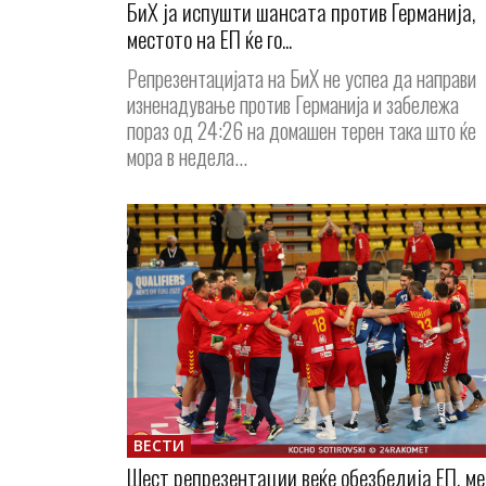
БиХ ја испушти шансата против Германија,
местото на ЕП ќе го...
Репрезентацијата на БиХ не успеа да направи
изненадување против Германија и забележа
пораз од 24:26 на домашен терен така што ќе
мора в недела...
ВЕСТИ
Шест репрезентации веќе обезбедија ЕП, ме