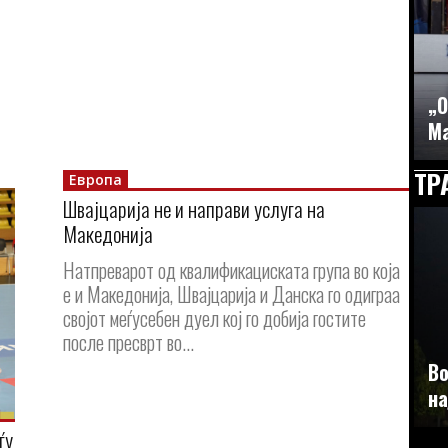
„О
Ма
ТР
Европа
Швајцарија не и направи услуга на
Македонија
Натпреварот од квалификациската група во која
е и Македонија, Швајцарија и Данска го одиграа
својот меѓусебен дуел кој го добија гостите
после пресврт во...
Во
на
ѓу