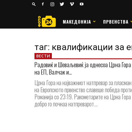
24
РАКОМЕТ
МАКЕДОНИЈА
ПРВЕНСТВА
таг: квалификации за е
ВЕСТИ
Радовиќ и Шеваљевиќ ја однесоа Црна Гора
на ЕП, Валчак и...
Црна Гора на најважниот натпревар за пласман
на Европското првенство славеше победа прот
Романија со 23:19. Ракометарите на Црна Гора
добро го почнаа натпреварот...