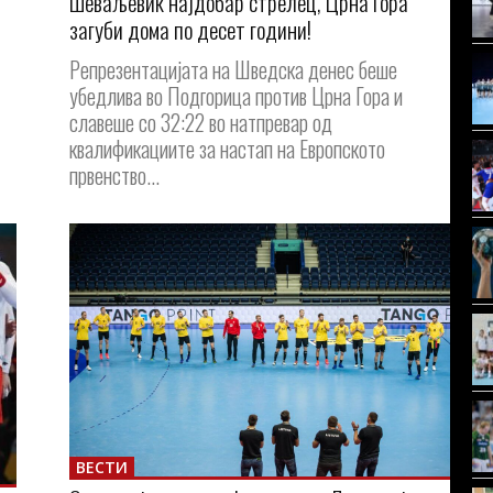
Шеваљевиќ најдобар стрелец, Црна Гора
загуби дома по десет години!
Репрезентацијата на Шведска денес беше
убедлива во Подгорица против Црна Гора и
славеше со 32:22 во натпревар од
квалификациите за настап на Европското
првенство...
ВЕСТИ