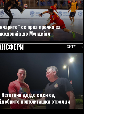
вчарите“ се прва пречка за
кедонија до Мундијал
АНСФЕРИ
СИТЕ
 Неготино дојде еден од
јдобрите прволигашки стрелци