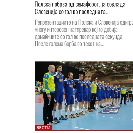
Полска побрза од семафорот, ја совлада
Словенија со гол во последната...
Репрезентациите на Полска и Словенија одигр
многу интересен натпревар кој го добија
домаќините со гол во последната секунда.
После голема борба во текот на...
ВЕСТИ