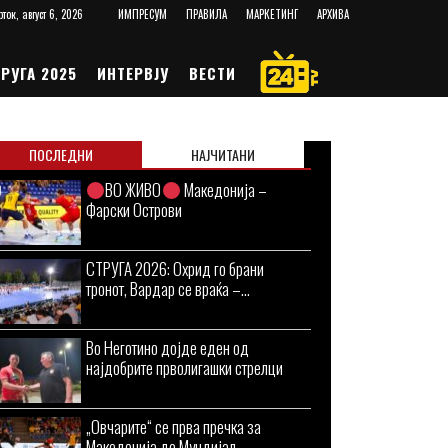
рток, август 6, 2026
ИМПРЕСУМ
ПРАВИЛА
МАРКЕТИНГ
АРХИВА
РУГА 2025
ИНТЕРВЈУ
ВЕСТИ
ПОСЛЕДНИ
НАЈЧИТАНИ
ВО ЖИВО
Македонија –
Фарски Острови
СТРУГА 2026: Охрид го брани
тронот, Вардар се враќа –...
Во Неготино дојде еден од
најдобрите прволигашки стрелци
„Овчарите“ се прва пречка за
Македонија до Мундијал