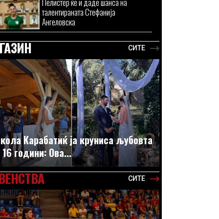
Пелистер ќе и даде шанса на
талентираната Стефанија
Ангеловска
ГАЗИН
СИТЕ
кола Карабатиќ ја круниса љубовта
 16 години: Ова...
ВЕНСТВА
СИТЕ