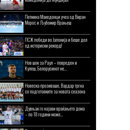
Петмина Македонци учеа од Виран
Морос и Љубомир Врањеш
ПСЖ победи во Јапонија и беше дел
од историски рекорд!
Нов шок за Раул – повреден и
Кулеш, Белорусинот не...
Новеска прозиваше, Вардар тргна
со подготовките за новата сеазона
Дувњак го најави враќањето дома
– по 18 години може...