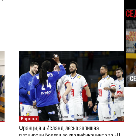
СЕ
СЕ
Европа
Франција и Исланд лесно запишаа
планирани бодови во квалификациите за ЕП