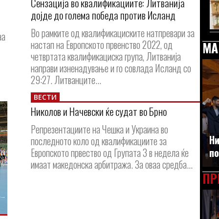
Сензација во квалификациите: Литванија
дојде до голема победа против Исланд
Во рамките од квалификациските натпревари за
аа
настап на Европското првенство 2022, од
МА
четвртата квалификациска група, Литванија
направи изненадување и го совлада Исланд со
29:27. Литванците...
ВЕСТИ
Николов и Начевски ќе судат во Брно
Репрезентациите на Чешка и Украина во
Ни
последното коло од квалификациите за
по
Европското првество од Групата 3 в недела ќе
имаат македонска арбитража. За оваа средба...
ПР