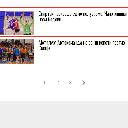
Спартак парираше едно полувреме, Чаир запиша
нови бодови
Металург Автокоманда не се ни испоти против
Скопје
1
2
3