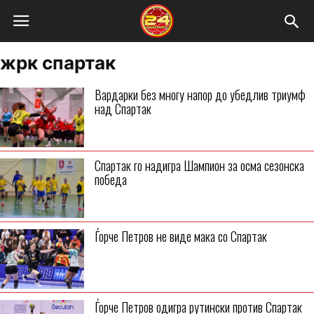
жрк спартак
Вардарки без многу напор до убедлив триумф
над Спартак
Спартак го надигра Шампион за осма сезонска
победа
Ѓорче Петров не виде мака со Спартак
Ѓорче Петров одигра рутински против Спартак