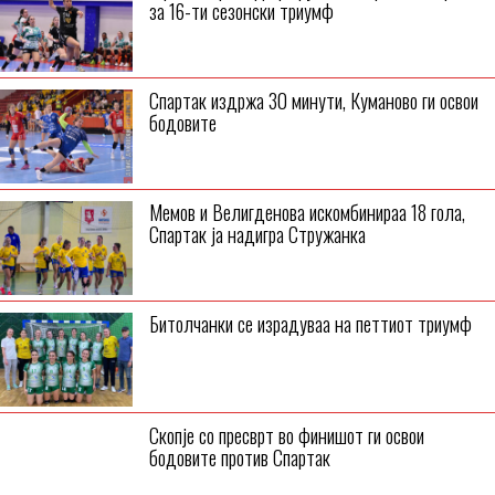
за 16-ти сезонски триумф
Спартак издржа 30 минути, Куманово ги освои
бодовите
Мемов и Велигденова искомбинираа 18 гола,
Спартак ја надигра Стружанка
Битолчанки се израдуваа на петтиот триумф
Скопје со пресврт во финишот ги освои
бодовите против Спартак