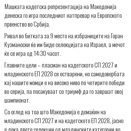
Машката кадетска репрезентација на Македонија
денеска го игра последниот натпревар на Европското
првенство во Србија.
Ривал во битката за 9 место на избраниците на Горан
Кузманоски ќе им биде селекцијата на Израел, а мечот
ќе се игра од 14:30 часот.
Главните цели – пласман на кадетското СП 2027 и
младинското ЕП 2028 се остварени, но самодовербата
кај нашите момци е на високо ниво по четирите победи
во серија, па посакуваат со триумф да го завршат овој
шампионат.
Со оглед на тоа што Македонија е домаќин на
младинското СП 2027 и на кадетското ЕП 2028, јасно
е дека двете селекции од младинските категории во