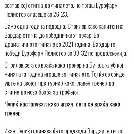
состав кој стигна до финалето, но тогаш Еурофарм
Пелистер славеше со 26-23.
Само една година подоцна, Стоилов како капитен на
Вардар стигна до победничкиот пехар. Во
драматичното финале во 2021 година, Вардар го
победи Еурофарм Пелистер со 33-32 по продолженија.
Стоилов сега се враќа како тренер на Бутел, клуб кој
минатата година играше во финалето. Тој ќе се обиде
уште на својот прв турнир како главен тренер да
стигне до нова борба за трофејот.
Чупиќ настапувал како играч, сега се враќа како
тренер
Иван Чупиќ годинава ќе го предводи Вардар, но и тој