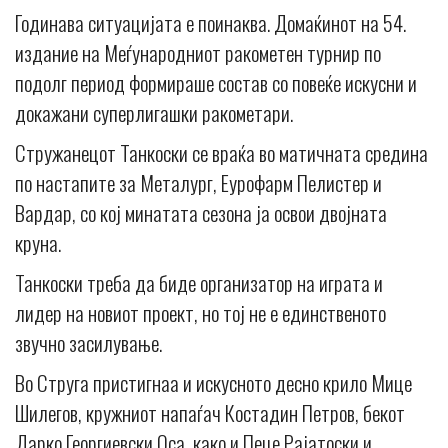
Годинава ситуацијата е поинаква. Домаќинот на 54.
издание на Меѓународниот ракометен турнир по
подолг период формираше состав со повеќе искусни и
докажани суперлигашки ракометари.
Стружанецот Танкоски се враќа во матичната средина
по настапите за Металург, Еурофарм Пелистер и
Вардар, со кој минатата сезона ја освои двојната
круна.
Танкоски треба да биде организатор на играта и
лидер на новиот проект, но тој не е единственото
звучно засилување.
Во Струга пристигнаа и искусното десно крило Мице
Шилегов, кружниот напаѓач Костадин Петров, бекот
Дарко Георгиевски Оса, како и Пеце Рајатоски и