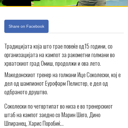
Share on Facebook
Традицијата која што трае повеќе од15 години, со
организацијата на кампот за ракометни голмани во
хрватскиот град Омиш, продолжи и ова лето.
Македонскиот тренер на голмани Ице Соколески, кој е
дел од шампионот Еурофарм Пелистер, е дел од
одбраното друштво.
Соколески по четвртипат во низа е во тренерскиот
штаб на кампот заедно со Марин Шего, Дино
Шпиранец, Харис Поробиќ…