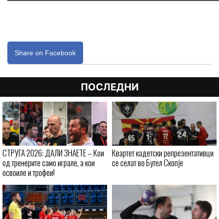
Share on Facebook
ПОСЛЕДНИ
СТРУГА 2026: ДАЛИ ЗНАЕТЕ – Кои
Квартет кадетски репрезентативци
од тренерите само играле, а кои
се селат во Бутел Скопје
освоиле и трофеи!