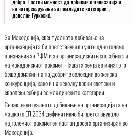
добро. Постои можност да добиеме организација и
на натпреварувања за помладите категории“,
дополни Ѓурковиќ.
За Македонија, евентуалното добивање на
организацијата би претставувало уште едно големо
признание за РФМ и за организациските способности
на македонскиот ракомет. Нашата земја во минатото
беше домаќин на најдобрите селекции во женска
конкуренција, како и на неколку врвни светски и
европски собири во младинските категории.
Сепак, евентуалното добивање на организацијата на
машкото ЕП 2034 дефинитивно би претставувало
најголемиот ракометен настан досега организиран во
Македонија.