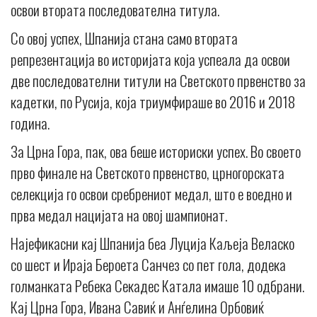
освои втората последователна титула.
Со овој успех, Шпанија стана само втората
репрезентација во историјата која успеала да освои
две последователни титули на Светското првенство за
кадетки, по Русија, која триумфираше во 2016 и 2018
година.
За Црна Гора, пак, ова беше историски успех. Во своето
прво финале на Светското првенство, црногорската
селекција го освои сребрениот медал, што е воедно и
прва медал нацијата на овој шампионат.
Најефикасни кај Шпанија беа Луција Каљеја Веласко
со шест и Ираја Бероета Санчез со пет гола, додека
голманката Ребека Секадес Катала имаше 10 одбрани.
Кај Црна Гора, Ивана Савиќ и Анѓелина Орбовиќ