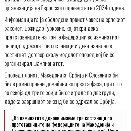
организација на Европското првенство во 2034 година.
Информацијата ја обелодени првиот човек на српскиот
ракомет, Божидар Ѓурковиќ, кој откри дека
претставниците на трите федерации во изминатиот
период одржале три состаноци и дека начелно е
постигнат договор околу моделот според кој би се
организирал шампионатот.
Според планот, Македонија, Србија и Словенија би
биле рамноправни домаќини во првата фаза, при што
во секоја од трите земји би се играле по две групи,
додека завршниот викенд би се одржал во Србија.
„Во изминатите денови имавме три состаноци со
претставниците на федерациите на Македонија и
Словенија и начелно се договоривме околу сè. Пред