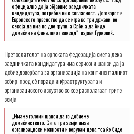
официјално да ја објавиме заедничката
кандидатура, потребна ни е согласност. Договорот е
Европското првенство да се игра во три држави, во
секоја да има по две групи, а Србија да биде
домаќин на финалниот викенд“, изјави Ѓурковиќ.
Претседателот на српската федерација смета дека
заедничката кандидатура има сериозни шанси да ја
добие довербата за организација на континенталниот
собир, пред сè поради инфраструктурата и
организациското искуство со кое располагаат трите
земји.
„Имаме големи шанси да го добиеме
домаќинството. Сите три земји имаат
организациски можности и верувам дека тоа ќе биде