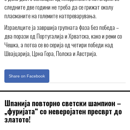
следните две години не треба да се грижат околу
пласманите на големите натпреварувања.
Израелците ја завршија групната фаза без победа –
два порази од Португалија и Хрватска, како и реми со
Чешка, а потоа се во серија од четири победи над
Швајцарија, Црна Гора, Полска и Австрија.
Share on Facebook
Шпанија повторно светски шампион –
„фуријата“ со неверојатен пресврт до
златото!