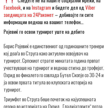
Следете не на нашите социјални мрежи, на
Facebook
, и на
Instagram
и бидете дел од
Viber
заедницата на 24Ракомет
– добивајте ги сите
информации веднаш на вашиот телефон…
Ројевиќ го освои турнирот уште на дебито
Борис Ројевиќ е единствениот од годинашните тренери
кој доаѓа во Струга како актуелен освојувач на
турнирот. Српскиот стратег минатата година првпат
учествуваше на турнирот и веднаш стигна до трофејот.
Охрид во финалето го совлада Бутел Скопје со 30-24 и
ја освои првата титула во клупската историја на
турнирот.
Триумфот во Струга беше почеток на најуспешната
сезона во историјата на Охрид. „Гладијаторите“ потоа