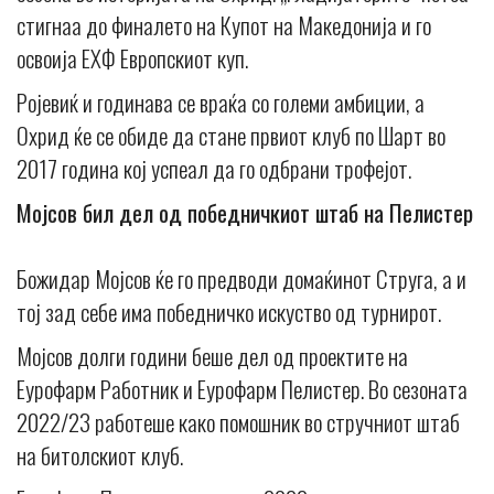
стигнаа до финалето на Купот на Македонија и го
освоија ЕХФ Европскиот куп.
Ројевиќ и годинава се враќа со големи амбиции, а
Охрид ќе се обиде да стане првиот клуб по Шарт во
2017 година кој успеал да го одбрани трофејот.
Мојсов бил дел од победничкиот штаб на Пелистер
Божидар Мојсов ќе го предводи домаќинот Струга, а и
тој зад себе има победничко искуство од турнирот.
Мојсов долги години беше дел од проектите на
Еурофарм Работник и Еурофарм Пелистер. Во сезоната
2022/23 работеше како помошник во стручниот штаб
на битолскиот клуб.