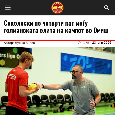
Соколески по четврти пат меѓу
голманската елита на кампот во Омиш
|
23 јуни 2026
Автор:
Душко Андов
13:55