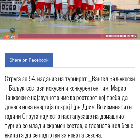
Share on Facebook
Струга за 54. издание на турнирот „„Вангел Баљукоски
– Баљук“состави искусен и конкурентен тим. Марио
Танкоски е најзвучното име во ростерот кој треба да
донесе нова енергија покрај Црн Дрим. Во изминатите
години Струга најчесто настапуваше на домашниот
турнир со млад и скромен состав, а главната цел беше
екипата да се подготви за новата сезона.