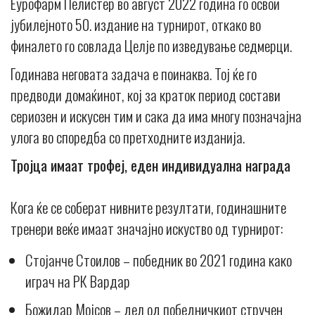
Еурофарм Пелистер во август 2022 година го освои
јубилејното 50. издание на турнирот, откако во
финалето го совлада Целје по изведување седмерци.
Годинава неговата задача е поинаква. Тој ќе го
предводи домаќинот, кој за краток период состави
сериозен и искусен тим и сака да има многу позначајна
улога во споредба со претходните изданија.
Тројца имаат трофеј, еден индивидуална награда
Кога ќе се соберат нивните резултати, годинашните
тренери веќе имаат значајно искуство од турнирот:
Стојанче Стоилов – победник во 2021 година како
играч на РК Вардар
Божидар Мојсов – дел од победничкиот стручен