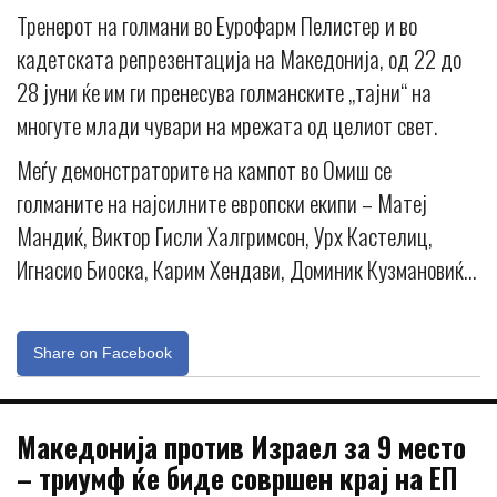
Тренерот на голмани во Еурофарм Пелистер и во
кадетската репрезентација на Македонија, од 22 до
28 јуни ќе им ги пренесува голманските „тајни“ на
многуте млади чувари на мрежата од целиот свет.
Меѓу демонстраторите на кампот во Омиш се
голманите на најсилните европски екипи – Матеј
Мандиќ, Виктор Гисли Халгримсон, Урх Кастелиц,
Игнасио Биоска, Карим Хендави, Доминик Кузмановиќ…
Share on Facebook
Македонија против Израел за 9 место
– триумф ќе биде совршен крај на ЕП