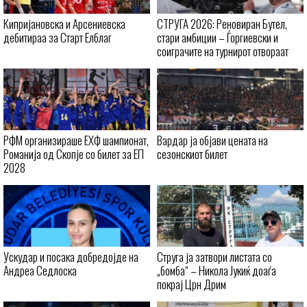
Кипријановска и Арсениевска
СТРУГА 2026: Реновиран Бутел,
дебитираа за Старт Елблаг
стари амбиции – Ѓоргиевски и
соиграчите на турнирот отвораат
ново поглавје
РФМ организираше ЕХФ шампионат,
Вардар ја објави цената на
Романија од Скопје со билет за ЕП
сезонскиот билет
2028
Ускудар и посака добредојде на
Струга ја затвори листата со
Андреа Седлоска
„бомба“ – Никола Јукиќ доаѓа
покрај Црн Дрим