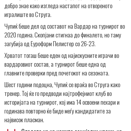
добро знае како изгледа настапот на отвореното
игралиште во Струга.
Чупиќ беше дел од составот на Вардар на турнирот во
2020 година. Скопјани стигнаа до финалето, но таму
загубија од Еурофарм Пелистер со 26-23.
Хрватот тогаш беше еден од најискусните играчи во
вардаровиот состав, а турнирот беше една од
главните проверки пред почетокот на сезоната.
Шест години подоцна, Чупиќ се враќа во Струга како
тренер. Тој ќе го предводи најтрофејниот клуб во
историјата на турнирот, кој има 14 освоени пехари и
годинава повторно ќе биде меѓу кандидатите за
највисок пласман.