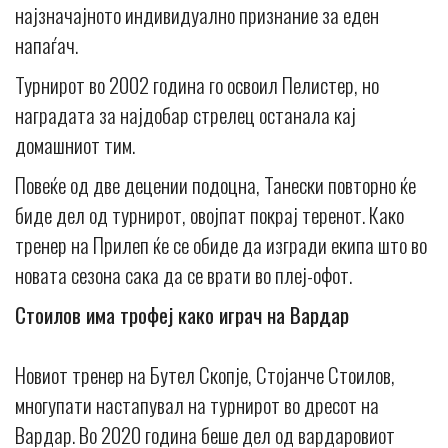
најзначајното индивидуално признание за еден
напаѓач.
Турнирот во 2002 година го освоил Пелистер, но
наградата за најдобар стрелец останала кај
домашниот тим.
Повеќе од две децении подоцна, Танески повторно ќе
биде дел од турнирот, овојпат покрај теренот. Како
тренер на Прилеп ќе се обиде да изгради екипа што во
новата сезона сака да се врати во плеј-офот.
Стоилов има трофеј како играч на Вардар
Новиот тренер на Бутел Скопје, Стојанче Стоилов,
многупати настапувал на турнирот во дресот на
Вардар. Во 2020 година беше дел од вардаровиот