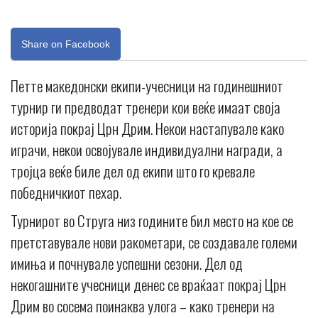
Share on Facebook
Петте македонски екипи-учесници на годинешниот
турнир ги предводат тренери кои веќе имаат своја
историја покрај Црн Дрим. Некои настапувале како
играчи, некои освојувале индивидуални награди, а
тројца веќе биле дел од екипи што го кревале
победничкиот пехар.
Турнирот во Струга низ годините бил место на кое се
претставувале нови ракометари, се создавале големи
имиња и почнувале успешни сезони. Дел од
некогашните учесници денес се враќаат покрај Црн
Дрим во сосема поинаква улога – како тренери на