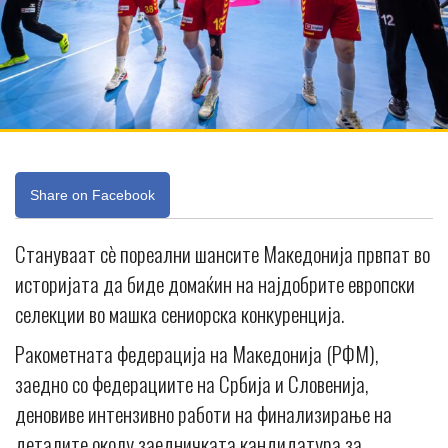
Share on Facebook
Стануваат сè пореални шансите Македонија првпат во
историјата да биде домаќин на најдобрите европски
селекции во машка сениорска конкуренција.
Ракометната федерација на Македонија (РФМ),
заедно со федерациите на Србија и Словенија,
деновиве интензивно работи на финализирање на
деталите околу заедничката кандидатура за