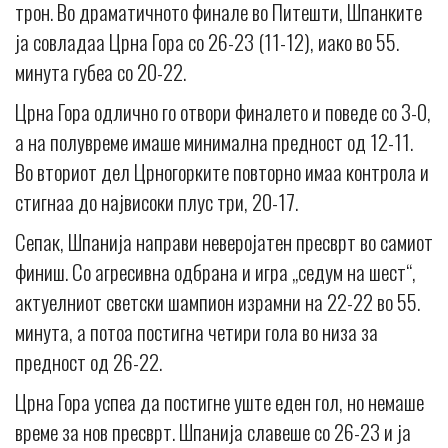
трон. Во драматичното финале во Питешти, Шпанките
ја совладаа Црна Гора со 26-23 (11-12), иако во 55.
минута губеа со 20-22.
Црна Гора одлично го отвори финалето и поведе со 3-0,
а на полувреме имаше минимална предност од 12-11.
Во вториот дел Црногорките повторно имаа контрола и
стигнаа до највисоки плус три, 20-17.
Сепак, Шпанија направи неверојатен пресврт во самиот
финиш. Со агресивна одбрана и игра „седум на шест“,
актуелниот светски шампион израмни на 22-22 во 55.
минута, а потоа постигна четири гола во низа за
предност од 26-22.
Црна Гора успеа да постигне уште еден гол, но немаше
време за нов пресврт. Шпанија славеше со 26-23 и ја