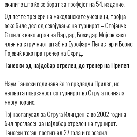
екипите што ќе се борат за трофејот на 54. издание.
Од петте тренери на македонските учесници, тројца
веќе биле дел од освојување на турнирот – Стојанче
Стоилов како играч на Вардар, Божидар Мојсов како
член на стручниот штаб на Еурофарм Пелистер и Борис
Ројевиќ како прв тренер на Охрид.
Танески од најдобар стрелец до тренер на Прилеп
Наум Танески годинава ќе го предводи Прилеп, но
неговата поврзаност со турнирот во Струга почнала
многу порано.
Тој настапувал за Струга Илинден, а во 2002 година
бил прогласен за најдобар стрелец на турнирот.
Танески тогаш постигнал 27 гола и го освоил