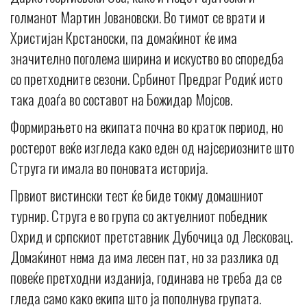
голманот Мартин Јовановски. Во тимот се врати и
Христијан Крстаноски, па домаќинот ќе има
значително поголема ширина и искуство во споредба
со претходните сезони. Србинот Предраг Родиќ исто
така доаѓа во составот на Божидар Мојсов.
Формирањето на екипата почна во краток период, но
ростерот веќе изгледа како еден од најсериозните што
Струга ги имала во поновата историја.
Првиот вистински тест ќе биде токму домашниот
турнир. Струга е во група со актуелниот победник
Охрид и српскиот претставник Дубочица од Лесковац.
Домаќинот нема да има лесен пат, но за разлика од
повеќе претходни изданија, годинава не треба да се
гледа само како екипа што ја пополнува групата.