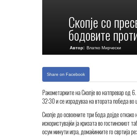
Скопје со прес
бодовите прот
Автор:
Влатко Мирчески
Share on Facebook
Ракометарките на Скопје во натпревар од 6.
32:30 и се израдуваа на втората победа во
Скопје до освоените три бода дојде откако
искористувајќи ја кризата во гостинскиот та
осум минути игра, домаќинките го свртија р