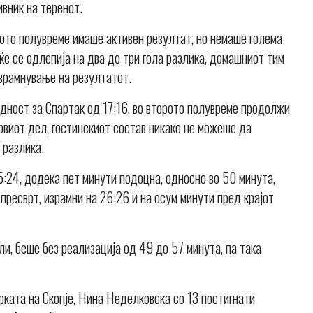
вник на теренот.
вото полувреме имаше активен резултат, но немаше голема
 ќе се одлепија на два до три гола разлика, домашниот тим
зрамнување на резултатот.
дност за Спартак од 17:16, во второто полувреме продолжи
првиот дел, гостинскиот состав никако не можеше да
 разлика.
:24, додека пет минути подоцна, односно во 50 минута,
 пресврт, израмни на 26:26 и на осум минути пред крајот
и, беше без реализација од 49 до 57 минута, па така
ката на Скопје, Нина Неделковска со 13 постигнати