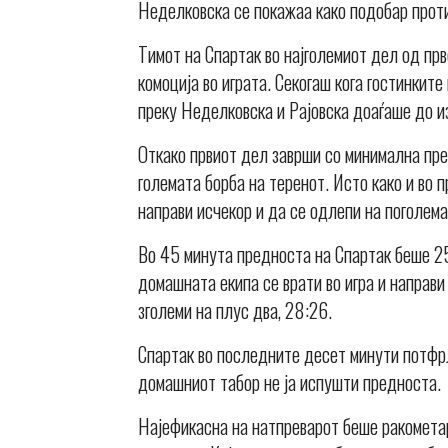
Неделковска се покажаа како подобар проти
Тимот на Спартак во најголемиот дел од пр
комоција во играта. Секогаш кога гостинките
преку Неделковска и Рајовска доаѓаше до и
Откако првиот дел заврши со минимална пре
големата борба на теренот. Исто како и во 
направи исчекор и да се одлепи на поголема
Во 45 минута предноста на Спартак беше 25
домашната екипа се врати во игра и направи
зголеми на плус два, 28:26.
Спартак во последните десет минути потфрл
домашниот табор не ја испушти предноста.
Најефикасна на натпреварот беше ракометар