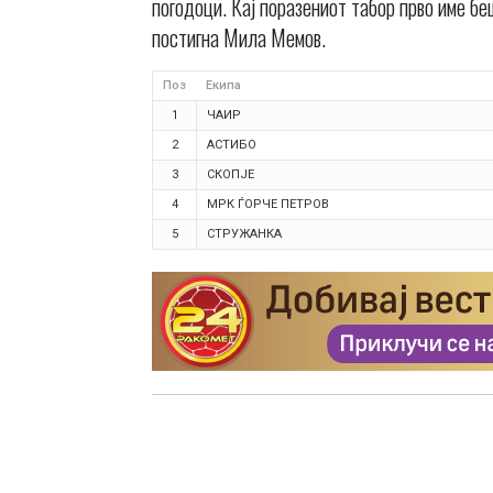
погодоци. Кај поразениот табор прво име бе
постигна Мила Мемов.
Поз
Екипа
1
ЧАИР
2
АСТИБО
3
СКОПЈЕ
4
МРК ЃОРЧЕ ПЕТРОВ
5
СТРУЖАНКА