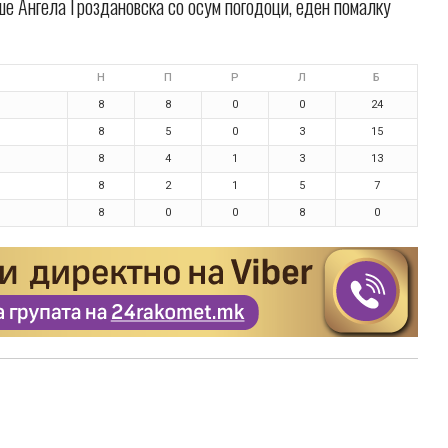
ше Ангела Гроздановска со осум погодоци, еден помалку
Н
П
Р
Л
Б
8
8
0
0
24
8
5
0
3
15
8
4
1
3
13
8
2
1
5
7
8
0
0
8
0