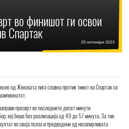
врт во финишот ги освои
ив Спартак
29 октомври 2023
 коло од Женската лига славеа против тимот на Спартак со
 шампионатот.
 направи пресврт во последните десет минути
бор, кој беше без реализација од 49 до 57 минута. За тие
езултат во своја полза и предводени од незапирливата