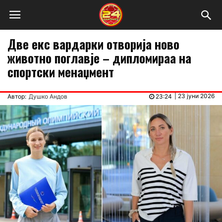
Две екс вардарки отворија ново
животно поглавје – дипломираа на
спортски менаџмент
|
23 јуни 2026
Автор:
Душко Андов
23:24