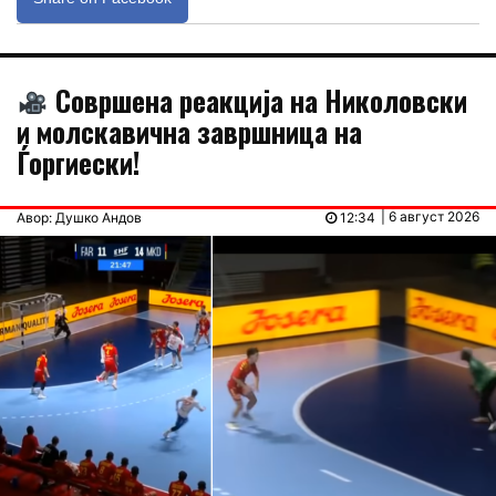
Совршена реакција на Николовски
и молскавична завршница на
Ѓоргиески!
| 6 август 2026
Авор: Душко Андов
12:34