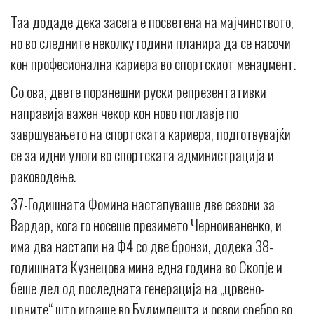
Таа додаде дека засега е посветена на мајчинството,
но во следните неколку години планира да се насочи
кон професионална кариера во спортскиот менаџмент.
Со ова, двете поранешни руски репрезентативки
направија важен чекор кон ново поглавје по
завршувањето на спортската кариера, подготвувајќи
се за идни улоги во спортската администрација и
раководење.
37-Годишната Фомина настапуваше две сезони за
Вардар, кога го носеше презимето Черноиваненко, и
има два настапи на Ф4 со две бронзи, додека 38-
годишната Кузнецова мина една година во Скопје и
беше дел од последната генерација на „црвено-
црните“ што играше во Будимпешта и освои сребро во