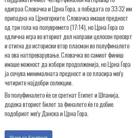
одиграа Словачка и Црна Гора, а победата со 33:32 им
припадна на Црногорките. Словачка имаше предност
од три гола на полувремето (17:14), но Црна Гора со
одлична игра во вториот дел направи целосен пресврт
и стигна до историски втор пласман во полуфиналето
на ова натпреварување. Словачка во самиот финиш
имаше можност да избори продолженија, но Црна Гора
ја сочува минималната предност и се пласира меѓу
четирите најдобри селекции.
Во полуфиналето ќе се сретнат Египет и Шпанија,
додека вториот билет за финалето ќе го добие
подобриот меѓу Данска и Црна Гора.
Share on Facebook