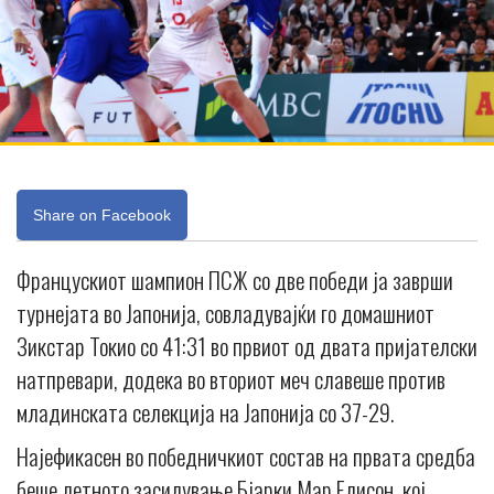
Share on Facebook
Францускиот шампион ПСЖ со две победи ја заврши
турнејата во Јапонија, совладувајќи го домашниот
Зикстар Токио со 41:31 во првиот од двата пријателски
натпревари, додека во вториот меч славеше против
младинската селекција на Јапонија со 37-29.
Најефикасен во победничкиот состав на првата средба
беше летното засилување Бјарки Мар Елисон, кој