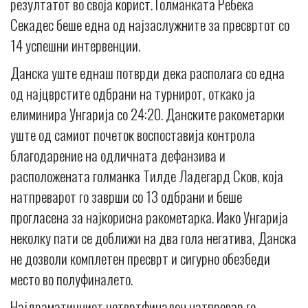
резултатот во своја корист. Голманката Ребека
Секадес беше една од најзаслужните за пресвртот со
14 успешни интервенции.
Данска уште еднаш потврди дека располага со една
од најцврстите одбрани на турнирот, откако ја
елиминира Унгарија со 24:20. Данските ракометарки
уште од самиот почеток воспоставија контрола
благодарение на одличната дефанзива и
расположената голманка Тилде Ладегард Сков, која
натпреварот го заврши со 13 одбрани и беше
прогласена за најкорисна ракометарка. Иако Унгарија
неколку пати се доближи на два гола негатива, Данска
не дозволи комплетен пресврт и сигурно обезбеди
место во полуфиналето.
Најдраматичниот четвртфинален натпревар го