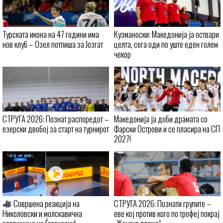
Турската икона на 47 години има
Кузманоски: Македонија ја оствари
нов клуб – Озел потпиша за Јозгат
целта, сега оди по уште еден голем
чекор
СТРУГА 2026: Познат распоредот –
Македонија ја доби драмата со
езерски двобој за старт на турнирот
Фарски Острови и се пласира на СП
2027!
Совршена реакција на
СТРУГА 2026: Познати групите –
Николовски и молскавична
еве кој против кого по трофеј покрај