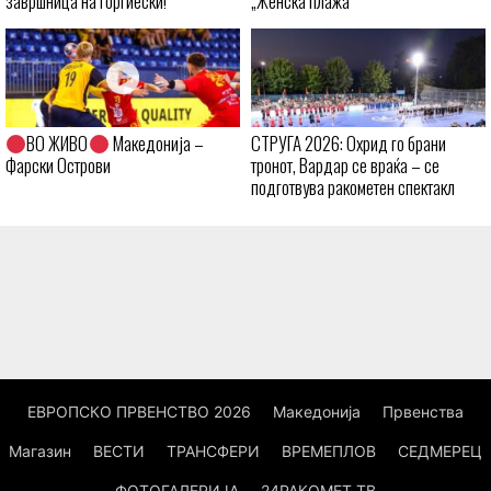
завршница на Ѓоргиески!
„Женска плажа“
ВО ЖИВО
Македонија –
СТРУГА 2026: Охрид го брани
Фарски Острови
тронот, Вардар се враќа – се
подготвува ракометен спектакл
ЕВРОПСКО ПРВЕНСТВО 2026
Македонија
Првенства
Магазин
ВЕСТИ
ТРАНСФЕРИ
ВРЕМЕПЛОВ
СЕДМЕРЕЦ
ФОТОГАЛЕРИЈА
24РАКОМЕТ ТВ