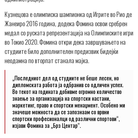
Кузнецова е олимписка шампионка од Игрите во Рио де
Жанеиро 2016 година, додека Фомина освои сребрен
медал со руската репрезентација на Олимписките игри
во Токио 2020. Фомина откри дека завршувањето на
студиите било дополнителен предизвик бидејќи
неодамна по вторпат станала мајка.
„Последниот дел од студиите не беше лесен, но
дипломската работа ја одбранив со одличен успех.
Во текот на годината добивме огромно количество
знаење за организација на спортски настани,
маркетинг, право и спортски менаџмент. Особено ми
значеше можноста да се запознаам со врвни
спортски професионалци од различни спортови“,
изјави Фомина за „Брз Центар“.