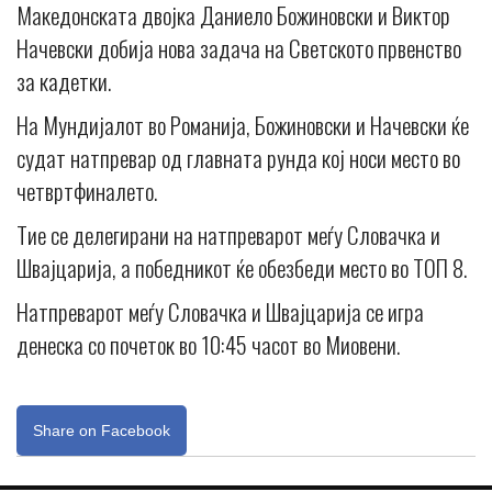
Македонската двојка Даниело Божиновски и Виктор
Начевски добија нова задача на Светското првенство
за кадетки.
На Мундијалот во Романија, Божиновски и Начевски ќе
судат натпревар од главната рунда кој носи место во
четвртфиналето.
Тие се делегирани на натпреварот меѓу Словачка и
Швајцарија, а победникот ќе обезбеди место во ТОП 8.
Натпреварот меѓу Словачка и Швајцарија се игра
денеска со почеток во 10:45 часот во Миовени.
Share on Facebook