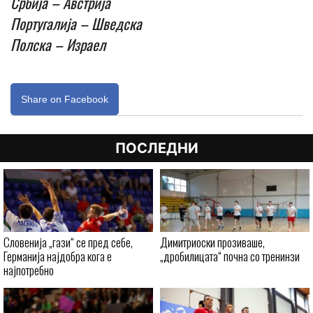
Србија – Австрија
Португалија – Шведска
Полска – Израел
Share on Facebook
ПОСЛЕДНИ
Словенија „гази“ се пред себе,
Димитриоски прозиваше,
Германија најдобра кога е
„дробилицата“ почна со тренинзи
најпотребно