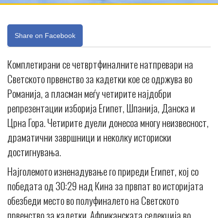
Share on Facebook
Комплетирани се четвртфиналните натпревари на
Светското првенство за кадетки кое се одржува во
Романија, а пласман меѓу четирите најдобри
репрезентации изборија Египет, Шпанија, Данска и
Црна Гора. Четирите дуели донесоа многу неизвесност,
драматични завршници и неколку историски
достигнувања.
Најголемото изненадување го приреди Египет, кој со
победата од 30:29 над Кина за првпат во историјата
обезбеди место во полуфиналето на Светското
првенство за кадетки. Африканската селекција во