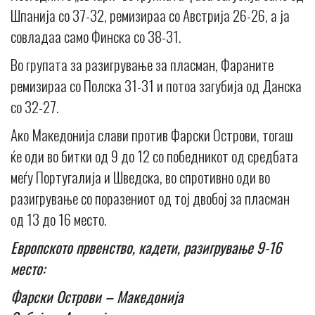
Шпанија со 37-32, ремизираа со Австрија 26-26, а ја
совладаа само Финска со 38-31.
Во групата за разигрување за пласман, Фараните
ремизираа со Полска 31-31 и потоа загубија од Данска
со 32-27.
Ако Македонија слави против Фарски Острови, тогаш
ќе оди во битки од 9 до 12 со победникот од средбата
меѓу Португалија и Шведска, во спротивно оди во
разигрување со поразениот од тој двобој за пласман
од 13 до 16 место.
Европското првенство, кадети, разигрување 9-16
место:
Фарски Острови – Македонија