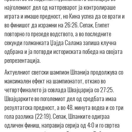
најголемиот дел од натпреварот ја контролираше
играта и имаше предност, но Кина успеа да се врати и
во финишот да израмни на 26:26. Сепак, Египет
повторно го презеде водството, а во последните
секунди голманката Џајда Салама запиша клучна
одбрана и ја потврди историската победа на својата
репрезентација.
Актуелниот светски шампион Шпанија продолжува со
максимален ефект на шампионатот, откако во
четвртфиналето ја совлада Швајцарија со 27:25.
Швајцарките во поголемиот дел од средбата имаа
резултатска предност, а во 48. минута водеа и со три
гола разлика (22:19). Сепак, Шпанките одиграа
одличен финиш, направија серија од 4:0 и го свртеа