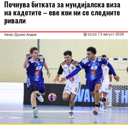
Почнува битката за мундијалска виза
на кадетите – еве кои ни се следните
ривали
| 5 август 2026
Авор: Душко Андов
10:00