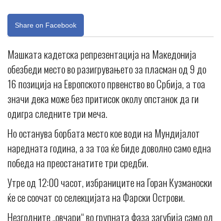
Share on Facebook
Машката кадетска репрезентација на Македонија
обезбеди место во разигрувањето за пласман од 9 до
16 позиција на Европското првенство во Србија, а тоа
значи дека може без притисок околу опстанок да ги
одигра следните три меча.
Но останува борбата место кое води на Мундијалот
наредната година, а за тоа ќе биде доволно само една
победа на преостанатите три средби.
Утре од 12:00 часот, избраниците на Горан Кузманоски
ќе се соочат со селекцијата на Фарски Острови.
Незгодните „овчари“ во групната фаза загубија само од