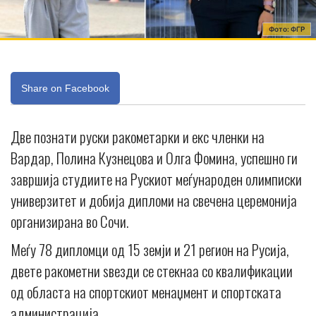
Фото: ФГР
Share on Facebook
Две познати руски ракометарки и екс членки на
Вардар, Полина Кузнецова и Олга Фомина, успешно ги
завршија студиите на Рускиот меѓународен олимписки
универзитет и добија дипломи на свечена церемонија
организирана во Сочи.
Меѓу 78 дипломци од 15 земји и 21 регион на Русија,
двете ракометни ѕвезди се стекнаа со квалификации
од областа на спортскиот менаџмент и спортската
администрација.