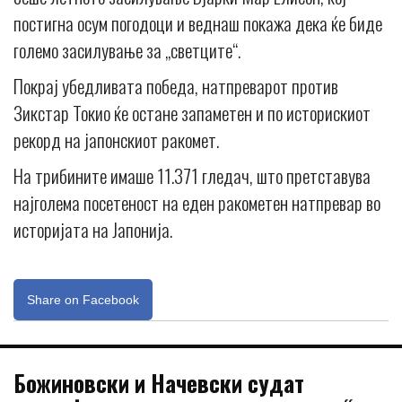
постигна осум погодоци и веднаш покажа дека ќе биде
големо засилување за „светците“.
Покрај убедливата победа, натпреварот против
Зикстар Токио ќе остане запаметен и по историскиот
рекорд на јапонскиот ракомет.
На трибините имаше 11.371 гледач, што претставува
најголема посетеност на еден ракометен натпревар во
историјата на Јапонија.
Share on Facebook
Божиновски и Начевски судат