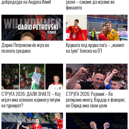
добредојде на Андреа Илиќ!
јасен – сакаме да играме во
финалето
Дарио Петровски ќе игра во
Крушата под круша паѓа – „малиот
позната средина
на Јуле“ блеска на ЕП
СТРУГА 2026: ДАЛИ ЗНАЕТЕ – Кој
СТРУГА 2026: Ројевиќ – Ќе
играч има освоено најмногу титули
ротираме многу, Вардар е фаворит,
на турнирот?
но Охрид има свои цели