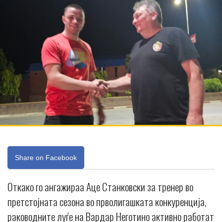
Share on Facebook
Откако го ангажираа Аце Станковски за тренер во
претстојната сезона во прволигашката конкуренција,
раководните луѓе на Вардар Неготино активно работат