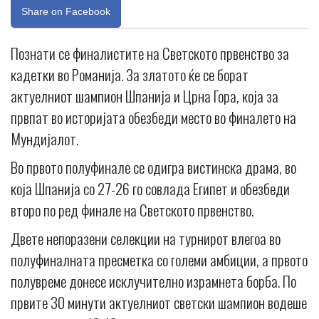
Share on Facebook
Познати се финалистите на Светското првенство за
кадетки во Романија. За златото ќе се борат
актуелниот шампион Шпанија и Црна Гора, која за
првпат во историјата обезбеди место во финалето на
Мундијалот.
Во првото полуфинале се одигра вистинска драма, во
која Шпанија со 27-26 го совлада Египет и обезбеди
второ по ред финале на Светското првенство.
Двете непоразени селекции на турнирот влегоа во
полуфиналната пресметка со големи амбиции, а првото
полувреме донесе исклучително израмнета борба. По
првите 30 минути актуелниот светски шампион водеше