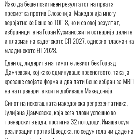
Иако да беше позитивен резултатот на првата
пресметка против Словенија, Македонија многу
веројатно ќе беше во ТОП 8, но и со овој резултат,
избраниците на Горан Кузманоски ги остварија целите
и пласман на кадетското СП 2027, односно пласман на
младинското ЕП 2028.
Еден од лидерите на тимот е левиот бек Горазд
Дамчевски, кој како одминуваше првенството, така ја
креваше својата форма и два пати беше избран за МВП
на натпреварите кои ги добиваше Македонија.
Синот на некогашната македонска репрезентативка,
Јулијана Дамчевска, која сега плови успешно во
тренерските води, постигна 32 погодоци. Имаше осум
реализации против Шведска, по седум гола им даде на