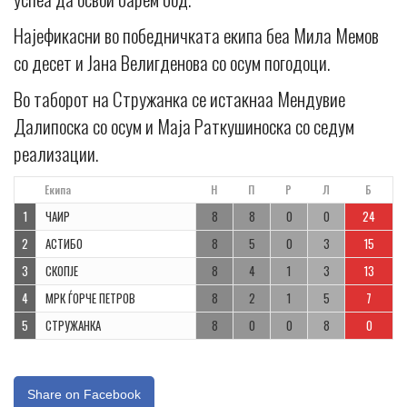
Најефикасни во победничката екипа беа Мила Мемов
со десет и Јана Велигденова со осум погодоци.
Во таборот на Стружанка се истакнаа Мендувие
Далипоска со осум и Маја Раткушиноска со седум
реализации.
Поз
Екипа
Н
П
Р
Л
Б
1
ЧАИР
8
8
0
0
24
2
АСТИБО
8
5
0
3
15
3
СКОПЈЕ
8
4
1
3
13
4
МРК ЃОРЧЕ ПЕТРОВ
8
2
1
5
7
5
СТРУЖАНКА
8
0
0
8
0
Share on Facebook