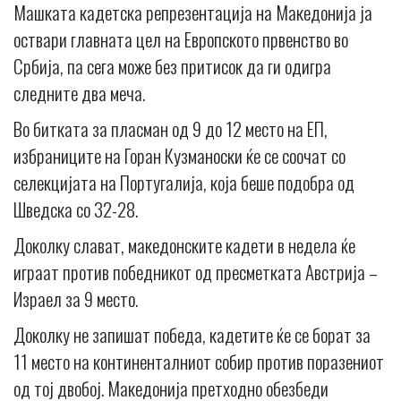
Машката кадетска репрезентација на Македонија ја
оствари главната цел на Европското првенство во
Србија, па сега може без притисок да ги одигра
следните два меча.
Во битката за пласман од 9 до 12 место на ЕП,
избраниците на Горан Кузманоски ќе се соочат со
селекцијата на Португалија, која беше подобра од
Шведска со 32-28.
Доколку слават, македонските кадети в недела ќе
играат против победникот од пресметката Австрија –
Израел за 9 место.
Доколку не запишат победа, кадетите ќе се борат за
11 место на континенталниот собир против поразениот
од тој двобој. Македонија претходно обезбеди