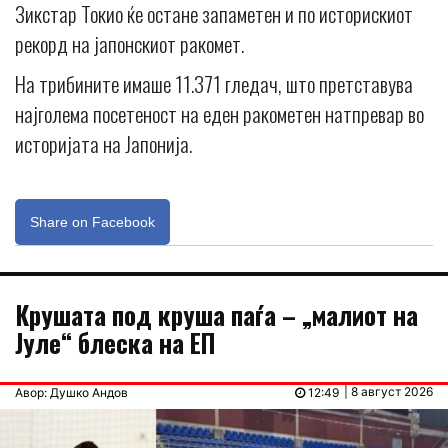
Зикстар Токио ќе остане запаметен и по историскиот
рекорд на јапонскиот ракомет.
На трибините имаше 11.371 гледач, што претставува
најголема посетеност на еден ракометен натпревар во
историјата на Јапонија.
Share on Facebook
Крушата под круша паѓа – „малиот на
Јуле“ блеска на ЕП
| 8 август 2026
Авор: Душко Андов
12:49