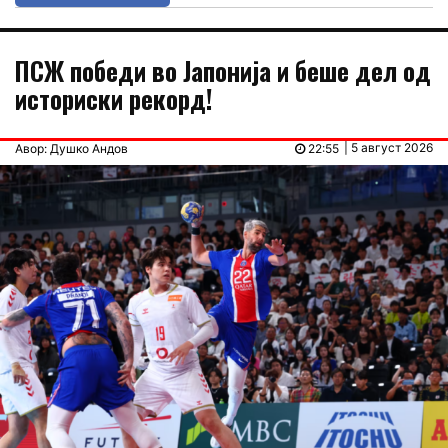
ПСЖ победи во Јапонија и беше дел од
историски рекорд!
| 5 август 2026
Авор: Душко Андов
22:55