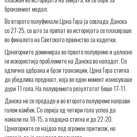
бронзениот медал.
Во второто полуфинале Црна Гора ја совлада Данска
со 27-25, со што за првпат во историјата се пласираше
во финалето на Светското првенство за кадетки.
Црногорките доминираа во првото полувреме и целосно
ги искористија проблемите на Данска во нападот. Со
одлична одбрана и брзи транзиции, Црна Гора стигна
до убедлива предност, која во еден момент изнесуваше
дури 11 гола. На полувремето резултатот беше 17-11.
Данска не се предаде и во второто полувреме направи
голем камбек. Со серија од четири гола успеа да
намали на 18-15, а подоцна стигна и до 22-20.
Црногорките се најдоа под огромен притисок, но