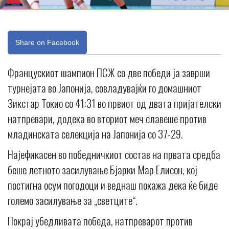
Share on Facebook
Францускиот шампион ПСЖ со две победи ја заврши
турнејата во Јапонија, совладувајќи го домашниот
Зикстар Токио со 41:31 во првиот од двата пријателски
натпревари, додека во вториот меч славеше против
младинската селекција на Јапонија со 37-29.
Најефикасен во победничкиот состав на првата средба
беше летното засилување Бјарки Мар Елисон, кој
постигна осум погодоци и веднаш покажа дека ќе биде
големо засилување за „светците“.
Покрај убедливата победа, натпреварот против