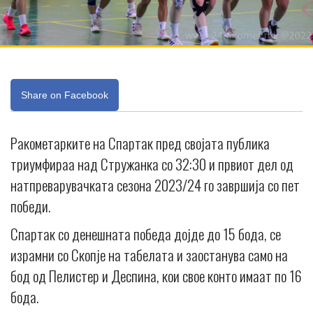
Share on Facebook
Ракометарките на Спартак пред својата публика
триумфираа над Стружанка со 32:30 и првиот дел од
натпреварувачката сезона 2023/24 го завршија со пет
победи.
Спартак со денешната победа дојде до 15 бода, се
израмни со Скопје на табелата и заостанува само на
бод од Пелистер и Деспина, кои свое конто имаат по 16
бода.