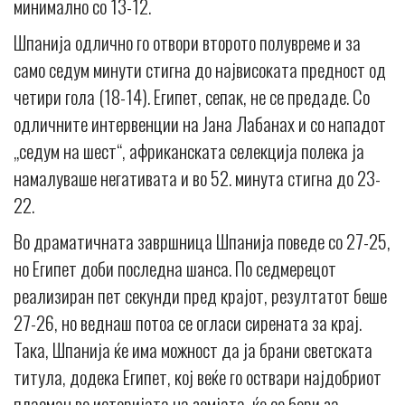
минимално со 13-12.
Шпанија одлично го отвори второто полувреме и за
само седум минути стигна до највисоката предност од
четири гола (18-14). Египет, сепак, не се предаде. Со
одличните интервенции на Јана Лабанах и со нападот
„седум на шест“, африканската селекција полека ја
намалуваше негативата и во 52. минута стигна до 23-
22.
Во драматичната завршница Шпанија поведе со 27-25,
но Египет доби последна шанса. По седмерецот
реализиран пет секунди пред крајот, резултатот беше
27-26, но веднаш потоа се огласи сирената за крај.
Така, Шпанија ќе има можност да ја брани светската
титула, додека Египет, кој веќе го оствари најдобриот
пласман во историјата на земјата, ќе се бори за