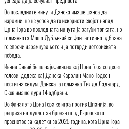
успеаја да ја сочуваат предноста.
Во последните минути Данска имаше шанса да
израмни, но не успеа да го искористи својот напад.
Црна Гора во последната минута ја загуби топката, но
голманката Маша Дубљевиќ со фантастична одбрана
го спречи израмнувањето и ја потврди историската
победа.
Ивана Савиќ беше најефикасна кај Црна Гора со десет
голови, додека кај Данска Каролин Мано Тодсен
постигна седум. Данската голманка Тилде Ладегард
Сков имаше дури 14 одбрани.
Во финалето Црна Гора ќе игра против Шпанија, во
реприза на дуелот за бронзата од Европското
првенство за кадетки во 2025 година, кога Црна Гора