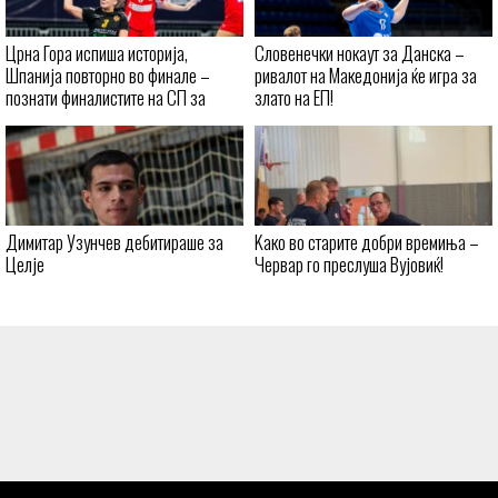
Црна Гора испиша историја,
Словенечки нокаут за Данска –
Шпанија повторно во финале –
ривалот на Македонија ќе игра за
познати финалистите на СП за
злато на ЕП!
кадетки
Димитар Узунчев дебитираше за
Kaко во старите добри времиња –
Целје
Червар го преслуша Вујовиќ!