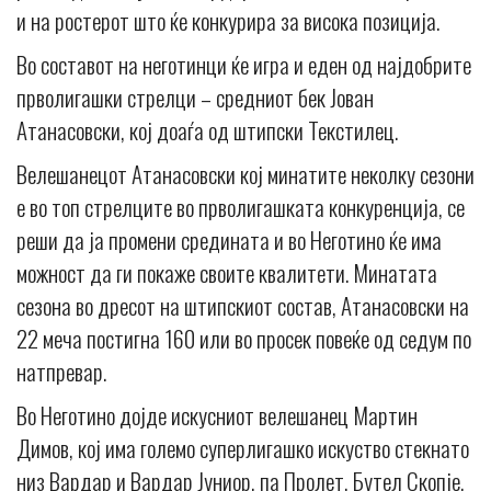
и на ростерот што ќе конкурира за висока позиција.
Во составот на неготинци ќе игра и еден од најдобрите
прволигашки стрелци – средниот бек Јован
Атанасовски, кој доаѓа од штипски Текстилец.
Велешанецот Атанасовски кој минатите неколку сезони
е во топ стрелците во прволигашката конкуренција, се
реши да ја промени средината и во Неготино ќе има
можност да ги покаже своите квалитети. Минатата
сезона во дресот на штипскиот состав, Атанасовски на
22 меча постигна 160 или во просек повеќе од седум по
натпревар.
Во Неготино дојде искусниот велешанец Мартин
Димов, кој има големо суперлигашко искуство стекнато
низ Вардар и Вардар Јуниор, па Пролет, Бутел Скопје,