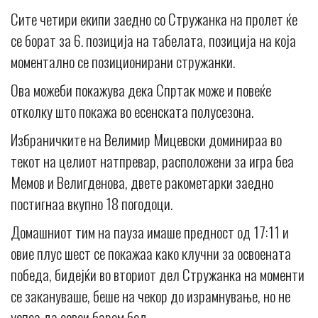
Сите четири екипи заедно со Стружанка на пролет ќе
се борат за 6. позиција на табелата, позиција на која
моментално се позиционирани стружанки.
Ова можеби покажува дека Спртак може и повеќе
отколку што покажа во есенската полусезона.
Избраничките на Велимир Мицевски доминираа во
текот на целиот натпревар, расположени за игра беа
Мемов и Велигденова, двете ракометарки заедно
постигнаа вкупно 18 погодоци.
Домашниот тим на пауза имаше предност од 17:11 и
овие плус шест се покажаа како клучни за освоената
победа, бидејќи во вториот дел Стружанка на моменти
се закануваше, беше на чекор до израмнување, но не
успеа да освои барем бод.