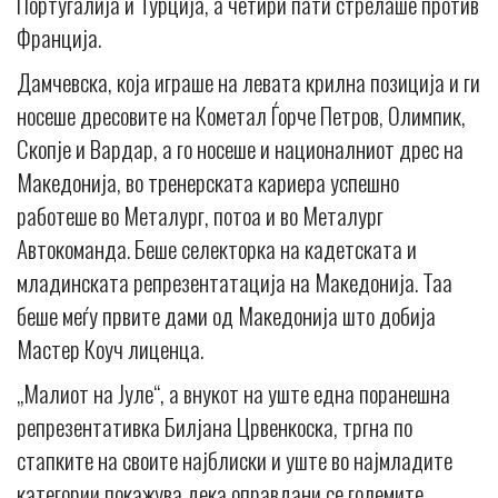
Португалија и Турција, а четири пати стрелаше против
Франција.
Дамчевска, која играше на левата крилна позиција и ги
носеше дресовите на Кометал Ѓорче Петров, Олимпик,
Скопје и Вардар, а го носеше и националниот дрес на
Македонија, во тренерската кариера успешно
работеше во Металург, потоа и во Металург
Автокоманда. Беше селекторка на кадетската и
младинската репрезентатација на Македонија. Таа
беше меѓу првите дами од Македонија што добија
Мастер Коуч лиценца.
„Малиот на Јуле“, а внукот на уште една поранешна
репрезентативка Билјана Црвенкоска, тргна по
стапките на своите најблиски и уште во најмладите
категории покажува дека оправдани се големите