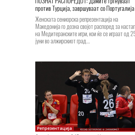
ПОЗНАТ РАСПОРЕДОТ: Дамите тргнуваат
против Турција, завршуваат со Португалија
Женската сениорска репрезентација на
Македонија го дозна својот распоред за наста
на Медитеранските игри, кои ќе се играат од 2
јуни во алжирскиот град...
Репрезентација