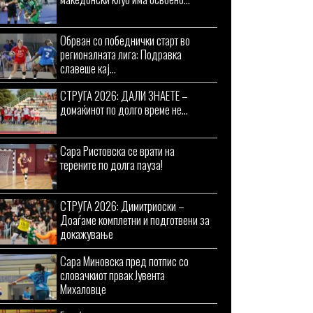
Обрван со победнички старт во
регионалната лига: Подравка
славеше кај...
СТРУГА 2026: ДАЛИ ЗНАЕТЕ –
домаќинот по долго време не...
Сара Ристовска се врати на
терените по долга пауза!
СТРУГА 2026: Димитриоски –
Доаѓаме комплетни и подготвени за
докажување
Сара Миновска пред потпис со
словачкиот првак Јувента
Михаловце