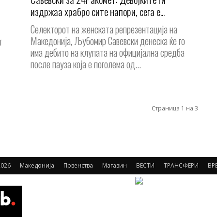
издржаа храбро сите напори, сега е...
Селекторот на женската репрезентација на
Македонија, Љубомир Савевски денеска ќе го
т
има дебито на клупата на официјална средба
после пауза која е поголема од...
Страница 1 на 3
2026
Македонија
Првенства
Магазин
ВЕСТИ
ТРАНСФЕРИ
ВР