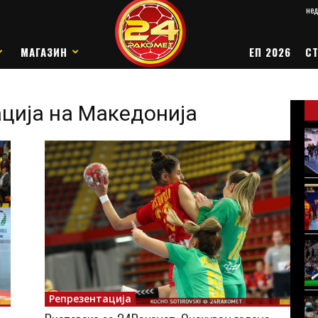
нед
МАГАЗИН
ЕП 2026
СТ
ација на Македонија
Репрезентација