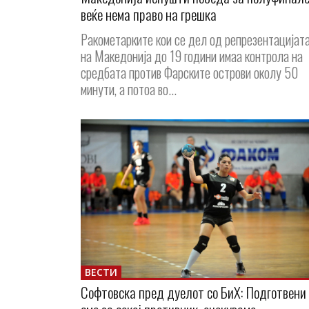
веќе нема право на грешка
Ракометарките кои се дел од репрезентацијат
на Македонија до 19 години имаа контрола на
средбата против Фарските острови околу 50
минути, а потоа во...
ВЕСТИ
Софтовска пред дуелот со БиХ: Подготвени