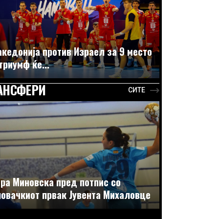
кедонија против Израел за 9 место
триумф ќе...
АНСФЕРИ
СИТЕ
ра Миновска пред потпис со
овачкиот првак Јувента Михаловце