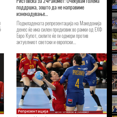
Ристовска за 24Ракомет: Очекувам голема
поддршка, зошто да не направиме
изненадување…
п
Подмладената репрезентација на Македонија
5
денес ќе има силен предизвик во рамки од ЕХФ
Евро Купот, силите ќе ги одмери против
актуелниот светски и европски...
Репрезентација