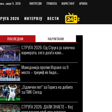
ела, август 9, 2026
ИМПРЕСУМ
ПРАВИЛА
МАРКЕТИНГ
АРХИВА
РУГА 2026
ИНТЕРВЈУ
ВЕСТИ
ПОСЛЕДНИ
НАЈЧИТАНИ
СТРУГА 2026: Од Струга ја започна
кариерата, сега доаѓа како...
Македонија против Израел за 9
место – триумф ќе биде...
„Одличен пет“ за Горига на дебито
за ПИК Сегед
СТРУГА 2026: ДАЛИ ЗНАЕТЕ – Кој
македонски клуб има освоено...