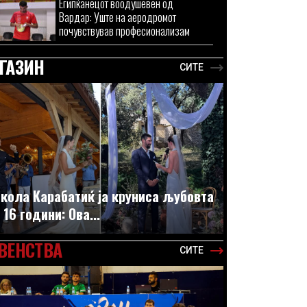
Египќанецот воодушевен од
Вардар: Уште на аеродромот
почувствував професионализам
ГАЗИН
СИТЕ
кола Карабатиќ ја круниса љубовта
 16 години: Ова...
ВЕНСТВА
СИТЕ