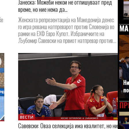
Јанеска: Можеби некои не отпишуваат пред
време, но ние нема да...
ќе
Женската репрезентација на Македонија денес
го игра реванш натпреварот против Словенија во
МА
рамки на ЕХФ Евро Купот. Избраничките на
Љубомир Савевски на првиот натпревар против...
Ни
по
ПР
ВЕСТИ
Савевски: Оваа селекција има квалитет, но ни