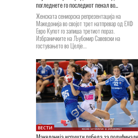
погледнете го последиот пенал во...
Женската сениорска репрезентација на
Македонија во својот трет натпревар од ЕХФ
Евро Купот го запиша третиот пораз.
Избраничките на Љубомир Савевски на
гостувањето во Целје...
ВЕСТИ
Македонија испушти победа за полуфинале