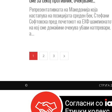
сме за секој противник, очекуваме...
Репрезентативката на Македонија која
настапува на позицијата среден бек, Стефани
Софтовска пред почетокот на ЕХФ шампионато
на кој сме домаќини очекува убави натпревари,
а...
1
2
3
©
СТРУГА 