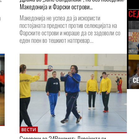
Македонија и Фарски острови...
СЕ
а
Македонија не успеа да ја искористи
постојаната предност против селекцијата на
Фарските острови и мораше да се задоволи со
еден поен во тешкиот натпревар...
СЕ
ВЕСТИ
Савевски за 24Ракомет: Девојките ги