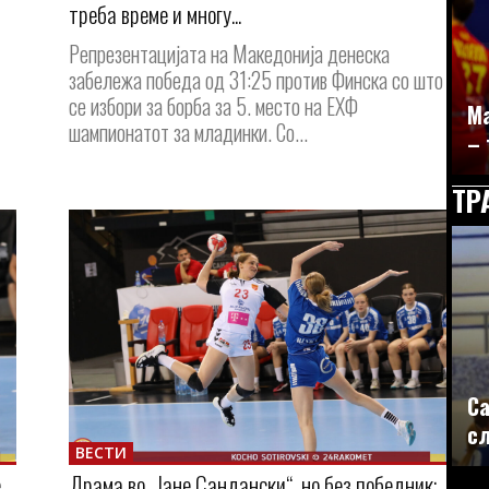
треба време и многу...
Репрезентацијата на Македонија денеска
забележа победа од 31:25 против Финска со што
се избори за борба за 5. место на ЕХФ
Ма
шампионатот за младинки. Со...
– 
ТР
Са
сл
ВЕСТИ
,
Драма во „Јане Сандански“, но без победник: