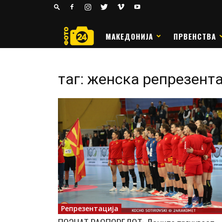
24
РАКОМЕТ
МАКЕДОНИЈА
ПРВЕНСТВА
таг: женска репрезент
Репрезентација