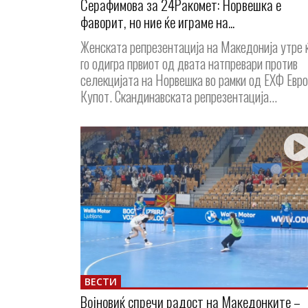
Серафимова за 24Ракомет: Норвешка е
фаворит, но ние ќе играме на...
Женската репрезентација на Македонија утре 
го одигра првиот од двата натпревари против
селекцијата на Норвешка во рамки од ЕХФ Евро
Купот. Скандинавската репрезентација...
ВЕСТИ
Војновиќ спречи радост на Македонките –