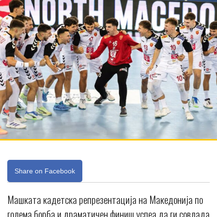
Share on Facebook
Машката кадетска репрезентација на Македонија по
голема борба и драматичен финиш успеа да ги совлада