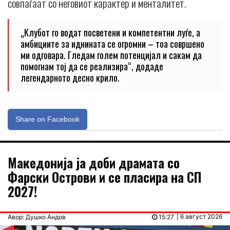
совпаѓаат со неговиот карактер и менталитет.
„Клубот го водат посветени и компетентни луѓе, а
амбициите за иднината се огромни – тоа совршено
ми одговара. Гледам голем потенцијал и сакам да
помогнам тој да се реализира“, додаде
легендарното десно крило.
Share on Facebook
Македонија ја доби драмата со
Фарски Острови и се пласира на СП
2027!
| 6 август 2026
Авор: Душко Андов
15:27