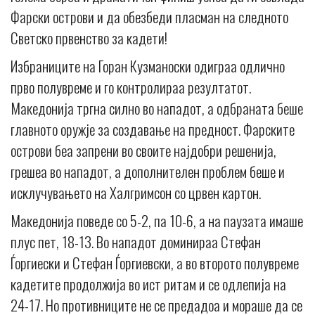
Фарски острови и да обезбеди пласман на следното
Светско првенство за кадети!
Избраниците на Горан Кузманоски одиграа одлично
прво полувреме и го контролираа резултатот.
Македонија тргна силно во нападот, а одбраната беше
главното оружје за создавање на предност. Фарските
острови беа запрени во своите најдобри решенија,
грешеа во нападот, а дополнителен проблем беше и
исклучувањето на Халгримсон со црвен картон.
Македонија поведе со 5-2, па 10-6, а на паузата имаше
плус пет, 18-13. Во нападот доминираа Стефан
Ѓоргиески и Стефан Ѓоргиевски, а во второто полувреме
кадетите продолжија во ист ритам и се одлепија на
24-17. Но противниците не се предадоа и мораше да се