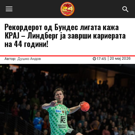
Рекордерот од Бундес лигата кажа
КРАЈ – Линдберг ја заврши кариерата
на 44 години!
|
20 мај 2026
Автор:
Душко Андов
17:45