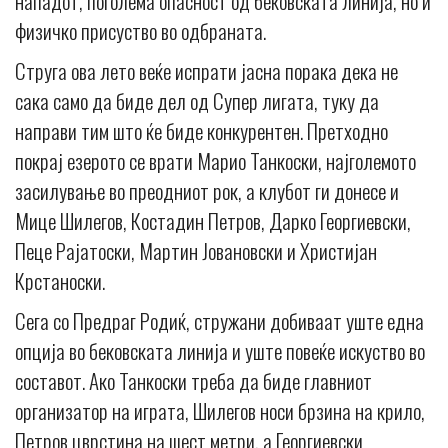
нападот, поголема опасност од бековската линија, но и
физичко присуство во одбраната.
Струга ова лето веќе испрати јасна порака дека не
сака само да биде дел од Супер лигата, туку да
направи тим што ќе биде конкурентен. Претходно
покрај езерото се врати Марио Танкоски, најголемото
засилување во преодниот рок, а клубот ги донесе и
Мице Шилегов, Костадин Петров, Дарко Георгиевски,
Пеце Рајатоски, Мартин Јовановски и Христијан
Крстаноски.
Сега со Предраг Родиќ, стружани добиваат уште една
опција во бековската линија и уште повеќе искуство во
составот. Ако Танкоски треба да биде главниот
организатор на играта, Шилегов носи брзина на крило,
Петров цврстина на шест метри, а Георгиевски