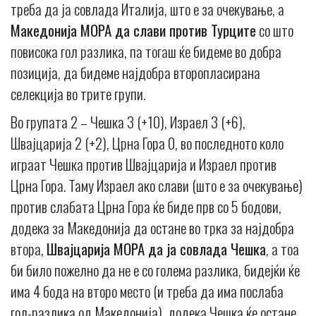
треба да ја совлада Италија, што е за очекување, а
Македонија МОРА да слави против Турците
со што
повисока гол разлика, па тогаш ќе бидеме во добра
позиција, да бидеме најдобра второпласирана
селекција во трите групи.
Во групата 2 – Чешка 3 (+10), Израел 3 (+6),
Швајцарија 2 (+2), Црна Гора 0, во последното коло
играат Чешка против Швајцарија и Израел против
Црна Гора. Таму Израел ако слави (што е за очекување)
против слабата Црна Гора ќе биде прв со 5 бодови,
додека за Македонија да остане во трка за најдобра
втора,
Швајцарија МОРА да ја совлада Чешка
, а тоа
би било пожелно да не е со голема разлика, бидејќи ќе
има 4 бода на второ место (и треба да има послаба
гол-разлика од Македонија), додека Чешка ќе остане