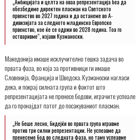
„Амбицијата и целта на оваа репрезентација беа да
обезбедиме директен пласман на Светското
првенство во 2027 година и да останеме во А-
дивизијата за следното младинско Европско
првенство, кое ќе се одржи во 2028 година. Тоа го
остваривме“, изјави Кузманоски.
Македонија имаше исклучително тешка задача во
првата фаза, во која за противници ги имаше
Словенија, Франција и Шведска. Кузманоски нагласи
дека, и покрај силната група и фактот што
репрезентацијата не пренесе бодови, играчите успеале
да го пронајдат патот до посакуваниот пласман.
„Не беше лесно, бидејќи во првата група игравме
против три силни репрезентации. Не успеавме да
пренесеме бод во следната фаза, но таму успеавме