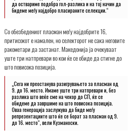
да оствариме подобра гол-разлика и на тој начин да
бидеме меѓу најдобро пласираните селекции.“
Со обезбедениот пласман меѓу најдобрите 16,
притисокот е намален, но селекторот не сака неговите
ракометари да застанат. Македонија ја очекуваат
уште три натпревари во кои ќе се обиде да стигне до
што повисока позиција.
„Сега ни преостанува разигрувањето за пласман од
9. до 16. место. Имаме уште три натпревари и, без
разлика што веќе сме на чекор до СП, ќе се
обидеме да завршиме на што повисока позиција.
Оваа генерација заслужува да биде меѓу
репрезентациите што ќе се борат за пласман од 9.
до 16. место“, вели Кузманоски.