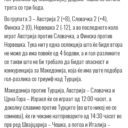
трета со три бода.
Во групата 3 – Австрија 2 (+8), Словачка 2 (+4),
Финска 2 (0), Норвешка 2 (-12), а во последното коло
играт Австрија против Словачка, а Финска против
Норвешка. Тука ниту една селекција што ќе биде втора
не може да има повеќе од 4 бодови, а и гол-разликите
се такви што не би требало да бидат опасност и
конкуренција за Македонија, која ќе има уште подобра
гол-разлика со триумф над Турција.
Македонија против Турција, Австрија – Словачка и
Црна Гора – Израел ќе се играат од 12:00 часот, а
доколку славиме против Турците (во што никој не се
сомнева), ќе ги чекаме натпреварите од 14:30 часот во
прв ред Швајцарија – Чешка, а потоа и Италија –