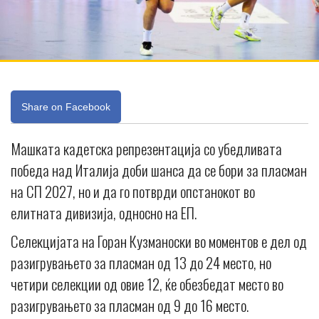
Share on Facebook
Машката кадетска репрезентација со убедливата
победа над Италија доби шанса да се бори за пласман
на СП 2027, но и да го потврди опстанокот во
елитната дивизија, односно на ЕП.
Селекцијата на Горан Кузманоски во моментов е дел од
разигрувањето за пласман од 13 до 24 место, но
четири селекции од овие 12, ќе обезбедат место во
разигрувањето за пласман од 9 до 16 место.