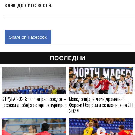
клик до сите вести.
_____________________________________________________________
Share on Facebook
ПОСЛЕДНИ
СТРУГА 2026: Познат распоредот –
Македонија ја доби драмата со
езерски двобој за старт на турнирот
Фарски Острови и се пласира на СП
2027!