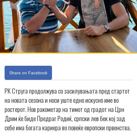
Share on Facebook
РК Струга продолжува со засилувањата пред стартот
на новата сезона и носи уште едно искусно име во
ростерот. Нов ракометар на тимот од градот на Црн
Дрим ќе биде Предраг Родиќ, српски лев бек кој зад
себе има богата кариера во повеќе европски првенства.