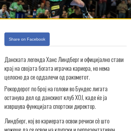
Share on Facebook
Данската легенда Ханс Линдберг и официјално стави
крај на својата богата играчка кариера, но нема
целосно да се оддалечи од ракометот.
Рекордерот по број на голови во Бундес лигата
останува дел од данскиот клуб ХОЈ, каде ќе ја
извршува функцијата спортски директор.
Линдберг, кој во кариерата освои речиси сè што
можеше да се освои на клупски и репрезентативен