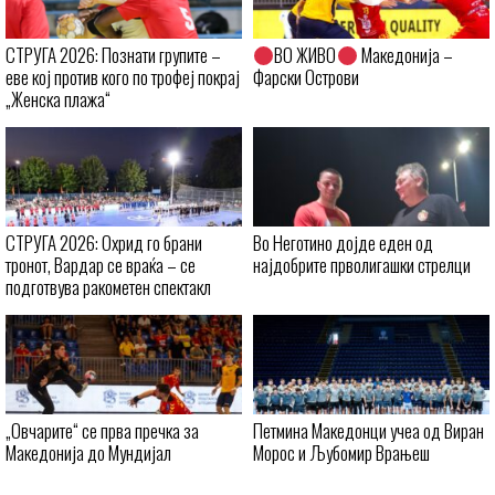
СТРУГА 2026: Познати групите –
ВО ЖИВО
Македонија –
еве кој против кого по трофеј покрај
Фарски Острови
„Женска плажа“
СТРУГА 2026: Охрид го брани
Во Неготино дојде еден од
тронот, Вардар се враќа – се
најдобрите прволигашки стрелци
подготвува ракометен спектакл
„Овчарите“ се прва пречка за
Петмина Македонци учеа од Виран
Македонија до Мундијал
Морос и Љубомир Врањеш