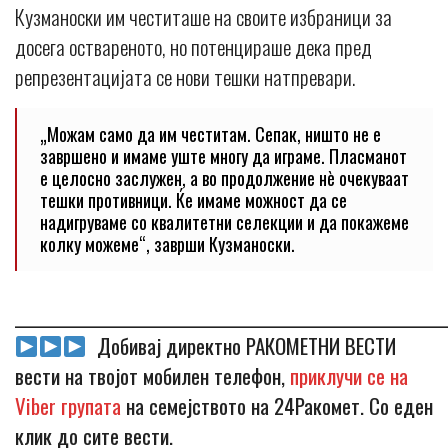
Кузманоски им честиташе на своите избраници за
досега оствареното, но потенцираше дека пред
репрезентацијата се нови тешки натпревари.
„Можам само да им честитам. Сепак, ништо не е
завршено и имаме уште многу да играме. Пласманот
е целосно заслужен, а во продолжение нè очекуваат
тешки противници. Ќе имаме можност да се
надигруваме со квалитетни селекции и да покажеме
колку можеме“, заврши Кузманоски.
_____________________________________________________________
Добивај директно РАКОМЕТНИ ВЕСТИ
вести на твојот мобилен телефон,
приклучи се на
Viber групата
на семејството на 24Ракомет. Со еден
клик до сите вести.