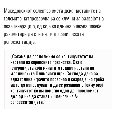
Македонскиот селектор смета дека настапите на
големите натпреварувања се клучни за развојот на
оваа генерација, од која во иднина очекува повеќе
ракометари да стигнат и до сениорската
репрезентација.
„Сакаме да продолжиме со континуитетот на
настапи на европските првенства. Ова е
генерацијата која минатата година настапи на
младинските Олимписки игри. Се гледа дека за
една година играчите пораснаа и созреаја, но треба
уште да напредуваат и да се развиваат. Токму овој
континуитет ќе им помогне еден ден поголемиот
дел од нив да станат и членови на А-
репрезентацијата.“