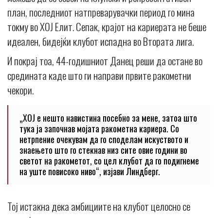
план, последниот натпреварувачки период го мина
токму во ХОЈ Елит. Сепак, крајот на кариерата не беше
идеален, бидејќи клубот испадна во Втората лига.
И покрај тоа, 44-годишниот Данец реши да остане во
средината каде што ги направи првите ракометни
чекори.
„ХОЈ е нешто навистина посебно за мене, затоа што
тука ја започнав мојата ракометна кариера. Со
нетрпение очекувам да го споделам искуството и
знаењето што го стекнав низ сите овие години во
светот на ракометот, со цел клубот да го подигнеме
на уште повисоко ниво“, изјави Линдберг.
Тој истакна дека амбициите на клубот целосно се