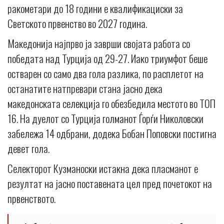
ракометари до 18 години е квалификациски за
Светското првенство во 2027 година.
Македонија најпрво ја заврши својата работа со
победата над Турција од 29-27. Иако триумфот беше
остварен со само два гола разлика, по расплетот на
останатите натпревари стана јасно дека
македонската селекција го обезбедила местото во ТОП
16. На дуелот со Турција голманот Ѓорѓи Николовски
забележа 14 одбрани, додека Бобан Поповски постигна
девет гола.
Селекторот Кузманоски истакна дека пласманот е
резултат на јасно поставената цел пред почетокот на
првенството.