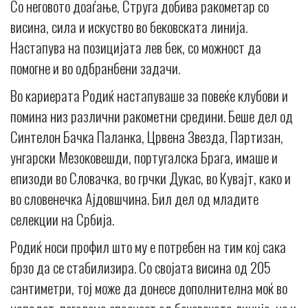
Со неговото доаѓање, Струга добива ракометар со
висина, сила и искуство во бековската линија.
Настапува на позицијата лев бек, со можност да
помогне и во одбранбени задачи.
Во кариерата Родиќ настапуваше за повеќе клубови и
помина низ различни ракометни средини. Беше дел од
Синтелон Бачка Паланка, Црвена Звезда, Партизан,
унгарски Мезоковешди, португалска Брага, имаше и
епизоди во Словачка, во грчки Дукас, во Кувајт, како и
во словенечка Ајдовшчина. Бил дел од младите
селекции на Србија.
Родиќ носи профил што му е потребен на тим кој сака
брзо да се стабилизира. Со својата висина од 205
сантиметри, тој може да донесе дополнителна моќ во