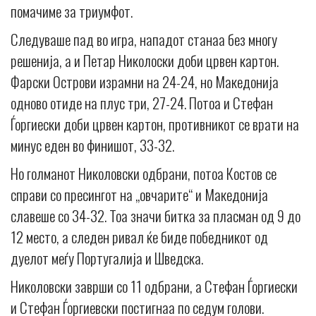
помачиме за триумфот.
Следуваше пад во игра, нападот станаа без многу
решенија, а и Петар Николоски доби црвен картон.
Фарски Острови израмни на 24-24, но Македонија
одново отиде на плус три, 27-24. Потоа и Стефан
Ѓоргиески доби црвен картон, противникот се врати на
минус еден во финишот, 33-32.
Но голманот Николовски одбрани, потоа Костов се
справи со пресингот на „овчарите“ и Македонија
славеше со 34-32. Тоа значи битка за пласман од 9 до
12 место, а следен ривал ќе биде победникот од
дуелот меѓу Португалија и Шведска.
Николовски заврши со 11 одбрани, а Стефан Ѓоргиески
и Стефан Ѓоргиевски постигнаа по седум голови.