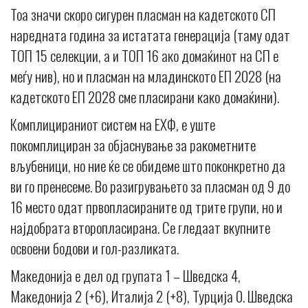
Тоа значи скоро сигурен пласман на кадетското СП
наредната година за истатата генерација (таму одат
ТОП 15 селекции, а и ТОП 16 ако домаќинот на СП е
меѓу нив), но и пласман на младинското ЕП 2028 (на
кадетското ЕП 2028 сме пласирани како домаќини).
Комплицираниот систем на ЕХФ, е уште
покомплициран за објаснување за ракометните
вљубеници, но ние ќе се обидеме што поконкретно да
ви го пренесеме. Во разигрувањето за пласман од 9 до
16 место одат првопласираните од трите групи, но и
најдобрата второпласирана. Се гледаат вкупните
освоени бодови и гол-разликата.
Македонија е дел од групата 1 – Шведска 4,
Македонија 2 (+6), Италија 2 (+8), Турција 0. Шведска