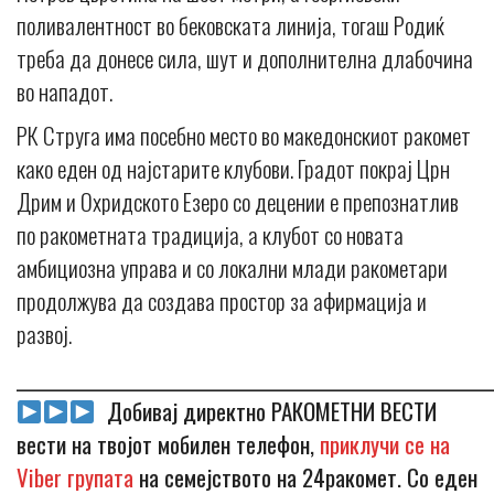
поливалентност во бековската линија, тогаш Родиќ
треба да донесе сила, шут и дополнителна длабочина
во нападот.
РК Струга има посебно место во македонскиот ракомет
како еден од најстарите клубови. Градот покрај Црн
Дрим и Охридското Езеро со децении е препознатлив
по ракометната традиција, а клубот со новата
амбициозна управа и со локални млади ракометари
продолжува да создава простор за афирмација и
развој.
_____________________________________________________________
Добивај директно РАКОМЕТНИ ВЕСТИ
вести на твојот мобилен телефон,
приклучи се на
Viber групата
на семејството на 24ракомет. Со еден