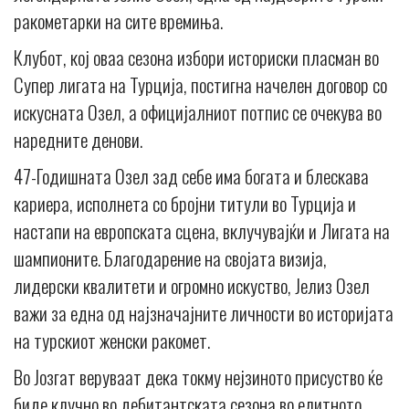
ракометарки на сите времиња.
Клубот, кој оваа сезона избори историски пласман во
Супер лигата на Турција, постигна начелен договор со
искусната Озел, а официјалниот потпис се очекува во
наредните денови.
47-Годишната Озел зад себе има богата и блескава
кариера, исполнета со бројни титули во Турција и
настапи на европската сцена, вклучувајќи и Лигата на
шампионите. Благодарение на својата визија,
лидерски квалитети и огромно искуство, Јелиз Озел
важи за една од најзначајните личности во историјата
на турскиот женски ракомет.
Во Јозгат веруваат дека токму нејзиното присуство ќе
биде клучно во дебитантската сезона во елитното