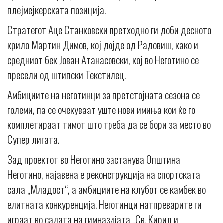
плејмејкерската позиција.
Стратегот Аце Станковски претходно ги доби десното
крило Мартин Димов, кој дојде од Радовиш, како и
средниот бек Јован Атанасовски, кој во Неготино се
пресели од штипски Текстилец.
Амбициите на неготинци за претстојната сезона се
големи, па се очекуваат уште нови имиња кои ќе го
комплетираат тимот што треба да се бори за место во
Супер лигата.
Зад проектот во Неготино застанува Општина
Неготино, најавена е реконструкција на спортската
сала „Младост“, а амбициите на клубот се камбек во
елитната конкуренција. Неготинци натпреварите ги
играат во салата на гимназијата „Св. Кирил и