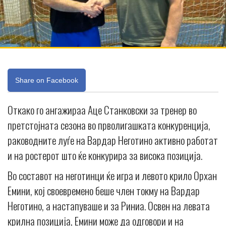
Share on Facebook
Откако го ангажираа Аце Станковски за тренер во
претстојната сезона во прволигашката конкуренција,
раководните луѓе на Вардар Неготино активно работат
и на ростерот што ќе конкурира за висока позиција.
Во составот на неготинци ќе игра и левото крило Орхан
Емини, кој своевремено беше член токму на Вардар
Неготино, а настапуваше и за Риниа. Освен на левата
крилна позиција, Емини може да одговори и на