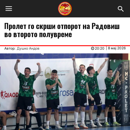
Пролет го скрши отпорот на Радовиш
во второто полувреме
|
8 мај 2026
Автор:
Душко Андов
20:20