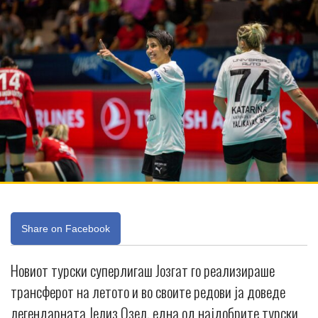
Share on Facebook
Новиот турски суперлигаш Јозгат го реализираше
трансферот на летото и во своите редови ја доведе
легендарната Јелиз Озел, една од најдобрите турски