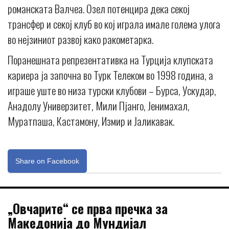
романската Валчеа. Озел потенцира дека секој
трансфер и секој клуб во кој играла имале голема улога
во нејзиниот развој како ракометарка.
Поранешната репрезентативка на Турција клупската
кариера ја започна во Турк Телеком во 1998 година, а
играше уште во низа турски клубови – Бурса, Ускудар,
Анадолу Универзитет, Мили Пјанго, Јенимахал,
Муратпаша, Кастамону, Измир и Јаликавак.
Share on Facebook
„Овчарите“ се прва пречка за
Македонија до Мундијал