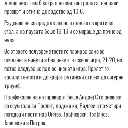
домашниот тим брзо ја презема контролата, направи
пресврт и стигна до водство од 10-6.
Радовиш не се предаде лесно и одново се врати во
егал, а на паузата беше 16-16 и се мораше да почне од
нула.
Во второто полувреме гостите парираа само во
почетните минути и беа резултатски во игра, 21-20, но
потоа следуваше пад во нивната игра. Пролет го
засили темпото и до крајот рутински стигна до сигурен
триумф.
Најефикасен на натпреварот беше Андреј Стојановски
со осум гола за Пролет, додека кај Радовиш по четири
погодоци постигнаа Ончев, Трајчевски, Трајанов,
Јанковски и Петров.