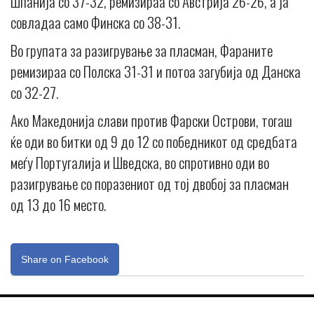
Шпанија со 37-32, ремизираа со Австрија 26-26, а ја
совладаа само Финска со 38-31.
Во групата за разигрување за пласман, Фараните
ремизираа со Полска 31-31 и потоа загубија од Данска
со 32-27.
Ако Македонија слави против Фарски Острови, тогаш
ќе оди во битки од 9 до 12 со победникот од средбата
меѓу Португалија и Шведска, во спротивно оди во
разигрување со поразениот од тој двобој за пласман
од 13 до 16 место.
Share on Facebook