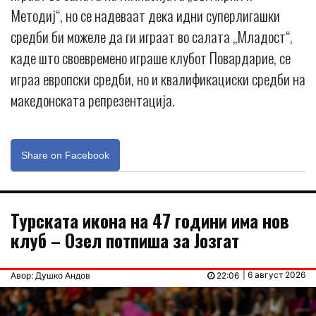
Методиј“, но се надеваат дека идни суперлигашки
средби би можеле да ги играат во салата „Младост“,
каде што своевремено играше клубот Повардарие, се
играа европски средби, но и квалификациски средби на
македонската репрезентација.
Share on Facebook
Турската икона на 47 години има нов
клуб – Озел потпиша за Јозгат
| 6 август 2026
Авор: Душко Андов
22:06