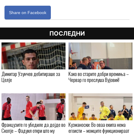
Share on Facebook
ПОСЛЕДНИ
Димитар Узунчев дебитираше за
Kaко во старите добри времиња –
Целје
Червар го преслуша Вујовиќ!
Французите го убедиле да дојде во
Кузманоски: Во оваа екипа нема
Скопје – Фадуил откри што му
егоисти – момците функционираат