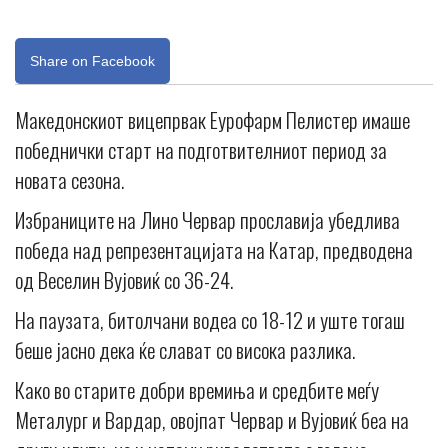
Share on Facebook
Македонскиот вицепрвак Еурофарм Пелистер имаше
победнички старт на подготвителниот период за
новата сезона.
Избраниците на Лино Червар прославија убедлива
победа над репрезентацијата на Катар, предводена
од Веселин Вујовиќ со 36-24.
На паузата, битолчани водеа со 18-12 и уште тогаш
беше јасно дека ќе слават со висока разлика.
Како во старите добри времиња и средбите меѓу
Металург и Вардар, овојпат Червар и Вујовиќ беа на