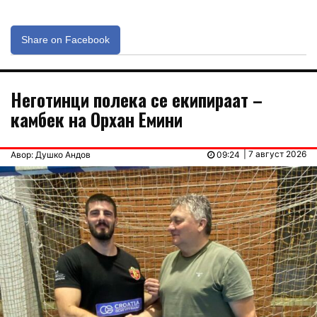
Share on Facebook
Неготинци полека се екипираат –
камбек на Орхан Емини
| 7 август 2026
Авор: Душко Андов
09:24