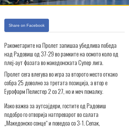
Share on Facebook
Ракометарите на Пролет запишаа убедлива победа
над Радовиш од 37-29 во рамките на осмото коло од
плеј-аут фазата во македонската Супер лига.
Пролет сега влегува во игра за второто место откако
собра 25 доволно за третата позиција, а втор е
Еурофарм Пелистер 2 со 27, но и меч помалку.
Иако важеа за аутсајдери, гостите од Радовиш
подобро го отворија натпреварот во салата
„Македонско сонце“ и поведоа со 3-1. Сепак,