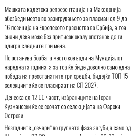
Машката кадетска репрезентација на Македонија
обезбеди место во разигрувањето за пласман од 9 до
16 позиција на Европското првенство во Србија, а тоа
значи дека може без притисок околу опстанок да ги
одигра следните три меча.
Но останува борбата место кое води на Мундијалот
наредната година, а за тоа ќе биде доволно само една
победа на преостанатите три средби, бидејќи ТОП 15
селекциите ќе се пласираат на СП 2027.
Денеска од 12:00 часот, избраниците на Горан
Кузманоски ќе се соочат со селекцијата на Фарски
Острови.
Незгодните „овчари“ во групната фаза загубија само од