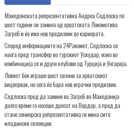
Македонската репрезентативка Андреа Седлоска по
шест години си замина од хрватската Локомотива
Загреб и ќе има нов предизвик во кариерата.
Според информациите на 24Ракомет, Седлоска се
наоѓа пред трансфер во турскиот Ускудар, иако во
комбинација се и други клубови од Турција и Унгарија.
Левиот бек играше шест сезони за хрватскиот
вицепрвак, но сега ќе бара нов играчки предизвик.
Седлоска пред да замине во Загреб во Македонија
долго време го носеше дресот на Вардар, а пред да
стане сениорска репрезентативка ги мина сите
младински селекции.