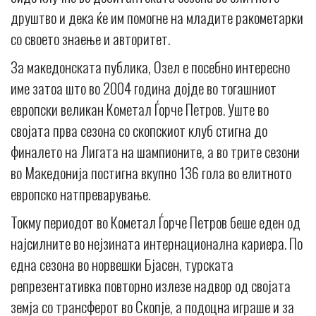
друштво и дека ќе им помогне на младите ракометарки
со своето знаење и авторитет.
За македонската публика, Озел е посебно интересно
име затоа што во 2004 година дојде во тогашниот
европски великан Кометал Ѓорче Петров. Уште во
својата прва сезона со скопскиот клуб стигна до
финалето на Лигата на шампионите, а во трите сезони
во Македонија постигна вкупно 136 гола во елитното
европско натпреварување.
Токму периодот во Кометал Ѓорче Петров беше еден од
најсилните во нејзината интернационална кариера. По
една сезона во норвешки Бјасен, турската
репрезентативка повторно излезе надвор од својата
земја со трансферот во Скопје, а подоцна играше и за