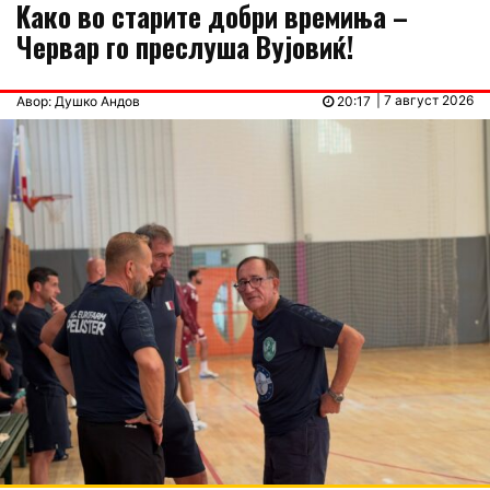
Kaко во старите добри времиња –
Червар го преслуша Вујовиќ!
| 7 август 2026
Авор: Душко Андов
20:17