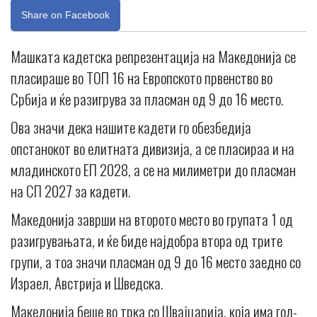
Share on Facebook
Mашката кадетска репрезентација на Македонија се
пласираше во ТОП 16 на Европското првенство во
Србија и ќе разигрува за пласман од 9 до 16 место.
Ова значи дека нашите кадети го обезбедија
опстанокот во елитната дивизија, а се пласираа и на
младинското ЕП 2028, а се на милиметри до пласман
на СП 2027 за кадети.
Македонија заврши на второто место во групата 1 од
разигрувањата, и ќе биде најдобра втора од трите
групи, а тоа значи пласман од 9 до 16 место заедно со
Израел, Австрија и Шведска.
Македонија беше во трка со Швајцарија, која има гол-