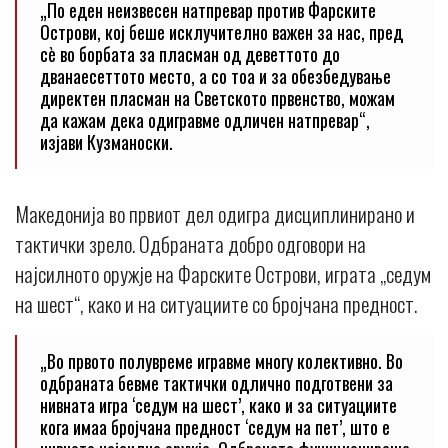
„По еден неизвесен натпревар против Фарските
Острови, кој беше исклучително важен за нас, пред
сè во борбата за пласман од деветтото до
дванаесеттото место, а со тоа и за обезбедување
директен пласман на Светското првенство, можам
да кажам дека одигравме одличен натпревар“,
изјави Кузманоски.
Македонија во првиот дел одигра дисциплинирано и
тактички зрело. Одбраната добро одговори на
најсилното оружје на Фарските Острови, играта „седум
на шест“, како и на ситуациите со бројчана предност.
„Во првото полувреме игравме многу колективно. Во
одбраната бевме тактички одлично подготвени за
нивната игра ‘седум на шест’, како и за ситуациите
кога имаа бројчана предност ‘седум на пет’, што е