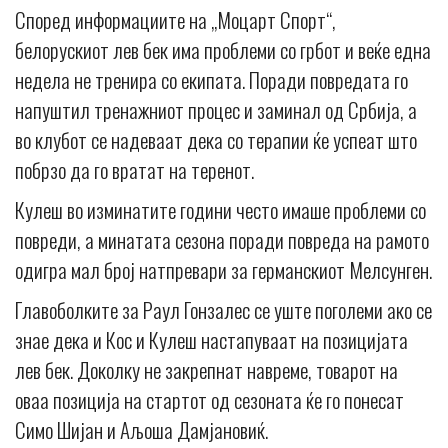
Според информациите на „Моцарт Спорт“,
белорускиот лев бек има проблеми со грбот и веќе една
недела не тренира со екипата. Поради повредата го
напуштил тренажниот процес и заминал од Србија, а
во клубот се надеваат дека со терапии ќе успеат што
побрзо да го вратат на теренот.
Кулеш во изминатите години често имаше проблеми со
повреди, а минатата сезона поради повреда на рамото
одигра мал број натпревари за германскиот Мелсунген.
Главоболките за Раул Гонзалес се уште поголеми ако се
знае дека и Кос и Кулеш настапуваат на позицијата
лев бек. Доколку не закрепнат навреме, товарот на
оваа позиција на стартот од сезоната ќе го понесат
Симо Шијан и Аљоша Дамјановиќ.