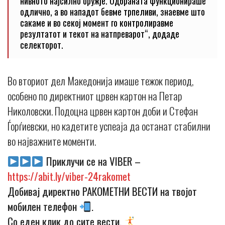
нивното најсилно оружје. Одбраната функционираше
одлично, а во нападот бевме трпеливи, знаевме што
сакаме и во секој момент го контролиравме
резултатот и текот на натпреварот“, додаде
селекторот.
Во вториот дел Македонија имаше тежок период,
особено по директниот црвен картон на Петар
Николовски. Подоцна црвен картон доби и Стефан
Ѓорѓиевски, но кадетите успеаја да останат стабилни
во најважните моменти.
Приклучи се на VIBER –
https://abit.ly/viber-24rakomet
Добивај директно РАКОМЕТНИ ВЕСТИ на твојот
мобилен телефон
.
Со еден клик до сите вести.