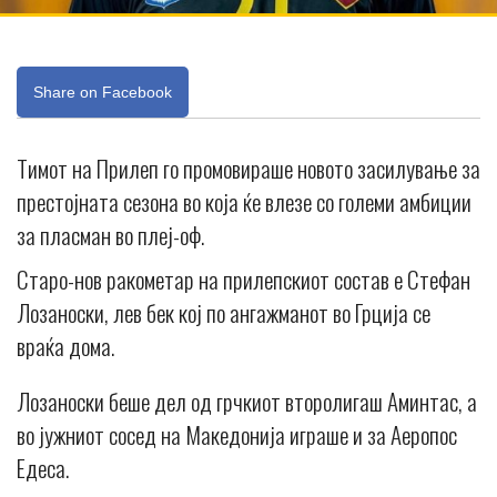
Share on Facebook
Тимот на Прилеп го промовираше новото засилување за
престојната сезона во која ќе влезе со големи амбиции
за пласман во плеј-оф.
Старо-нов ракометар на прилепскиот состав е Стефан
Лозаноски, лев бек кој по ангажманот во Грција се
враќа дома.
Лозаноски беше дел од грчкиот второлигаш Аминтас, а
во јужниот сосед на Македонија играше и за Аеропос
Едеса.