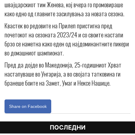
швајцарскиот тим Женева, кој вчера го промовираше
како едно од главните засилувања за новата сезона.
Квастек во редовите на Прилеп пристигна пред
почетокот на сезоната 2023/24 и со своите настапи
брзо се наметна како еден од најдоминантните пикери
во домашниот шампионат.
Пред да дојде во Македонија, 25-годишниот Хрват
настапуваше во Унгарија, а во својата татковина ги
бранеше боите на Замет, Умаг и Нексе Нашице.
Share on Facebook
ПОСЛЕДНИ