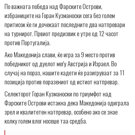
По важната победа над Фарските Острови,
избраниците на Горан Кузманоски сега без голем
притисок ќе ги дочекаат последните два натпревари
на турнирот. Првиот предизвик е утре од 12 часот
против Португалија.
Ако Македонија слави, ќе игра за 9 место против
победникот од дуелот меѓу Австрија и Израел. Во
случај на пораз, нашите кадети ќе разигруваат за 11
позиција против поразениот од истиот натпревар.
Селекторот Горан Кузманоски по триумфот над
Фарските Острови истакна дека Македонија одиграла
зрел и квалитетен натпревар, особено ако се знае
колку голем влог носеше таа средба.