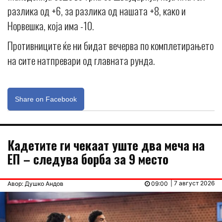
разлика од +6, за разлика од нашата +8, како и
Норвешка, која има -10.
Противниците ќе ни бидат вечерва по комплетирањето
на сите натпревари од главната рунда.
Share on Facebook
Кадетите ги чекаат уште два меча на
ЕП – следува борба за 9 место
| 7 август 2026
Авор: Душко Андов
09:00