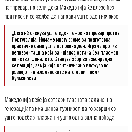
натпревар, но вели дека Македонија ќе влезе без
притисок и со желба да направи уште еден исчекор.
„Сега нè очекува уште еден тежок натпревар против
Португалија. Немаме многу време за подготовка,
практично само уште половина ден. Играме против
репрезентација која за нијанса остана без пласман
во четвртфиналето. Станува збор за извонредна
селекција, земја која континуирано вложува во
развојот на младинските категории“, вели
Кузманоски.
Македонија веќе ја оствари главната задача, но
генерацијата има шанса турнирот да го заврши со
уште подобар пласман и уште една силна победа.