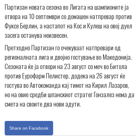
Партизан новата сезона во Лигата на шампионите ја
отвора на 10 септември со домашен натпревар против
Фуксе Берлин, а настапот на Кос и Кулеш на овој дуел
засега останува неизвесен.
Претходно Партизан го очекуваат натпревари од
регионалната лига и двојно гостување во Македонија.
Сезоната ќе ја отвори на 23 август со меч во Битола
против Еурофарм Пелистер, додека на 26 август ќе
гостува во Автокоманда кај тимот на Кирил Лазаров,
но на овие средби шпанскиот стратег Гонзалез нема да
смета на своите два нови адути.
Share on Facebook