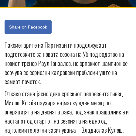
Share on Facebook
Ракометарите на Партизан ги продолжуваат
подготовките за новата сезона на Уб под водство на
новиот тренер Раул Гонзалес, но српскиот шампион се
соочува со сериозни кадровски проблеми уште на
самиот почеток.
Откако стана јасно дека српскиот репрезентативец
Милош Кос ќе паузира најмалку еден месец по
операцијата на десната рака, под знак прашалник е и
настапот од стартот на сезоната на едно од
најголемите летни засилувања – Владислав Кулеш.