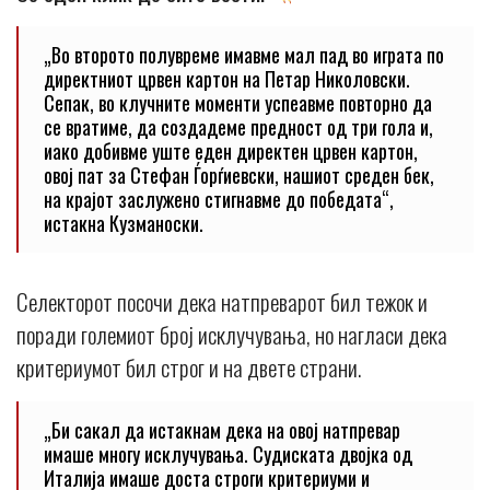
„Во второто полувреме имавме мал пад во играта по
директниот црвен картон на Петар Николовски.
Сепак, во клучните моменти успеавме повторно да
се вратиме, да создадеме предност од три гола и,
иако добивме уште еден директен црвен картон,
овој пат за Стефан Ѓорѓиевски, нашиот среден бек,
на крајот заслужено стигнавме до победата“,
истакна Кузманоски.
Селекторот посочи дека натпреварот бил тежок и
поради големиот број исклучувања, но нагласи дека
критериумот бил строг и на двете страни.
„Би сакал да истакнам дека на овој натпревар
имаше многу исклучувања. Судиската двојка од
Италија имаше доста строги критериуми и