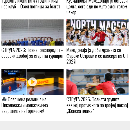
Турската икона на 47 години има
Кузманоски: Македонија ја оствари
нов клуб – Озел потпиша за Јозгат
целта, сега оди по уште еден голем
чекор
СТРУГА 2026: Познат распоредот –
Македонија ја доби драмата со
езерски двобој за старт на турнирот
Фарски Острови и се пласира на СП
2027!
Совршена реакција на
СТРУГА 2026: Познати групите –
Николовски и молскавична
еве кој против кого по трофеј покрај
завршница на Ѓоргиески!
„Женска плажа“