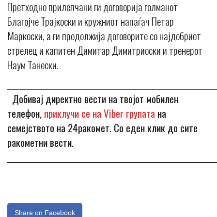
Претходно прилепчани ги договорија голманот
Благојче Трајкоски и кружниот напаѓач Петар
Маркоски, а ги продолжија договорите со најдобриот
стрелец и капитен Димитар Димитриоски и тренерот
Наум Танески.
_____________________________________________________________
Добивај директно вести на твојот мобилен
телефон,
приклучи се на Viber групата
на
семејството на 24ракомет. Со еден клик до сите
ракометни вести.
_____________________________________________________________
Share on Facebook