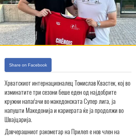
Share on Facebook
Хрватскиот интернационалец Томислав Квастек, кој во
изминатите три сезони беше еден од најдобрите
кружни напаѓачи во македонската Супер лига, ја
напушти Македонија и кариерата ќе ја продолжи во
Швајцарија.
Довчерашниот ракометар на Прилеп е нов член на