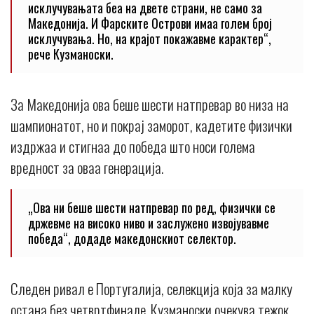
исклучувањата беа на двете страни, не само за
Македонија. И Фарските Острови имаа голем број
исклучувања. Но, на крајот покажавме карактер“,
рече Кузманоски.
За Македонија ова беше шести натпревар во низа на
шампионатот, но и покрај заморот, кадетите физички
издржаа и стигнаа до победа што носи голема
вредност за оваа генерација.
„Ова ни беше шести натпревар по ред, физички се
држевме на високо ниво и заслужено извојувавме
победа“, додаде македонскиот селектор.
Следен ривал е Португалија, селекција која за малку
остана без четвртфинале. Кузманоски очекува тежок