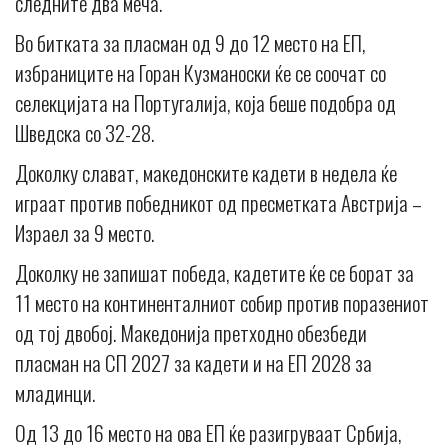
следните два меча.
Во битката за пласман од 9 до 12 место на ЕП,
избраниците на Горан Кузманоски ќе се соочат со
селекцијата на Португалија, која беше подобра од
Шведска со 32-28.
Доколку слават, македонските кадети в недела ќе
играат против победникот од пресметката Австрија –
Израел за 9 место.
Доколку не запишат победа, кадетите ќе се борат за
11 место на континенталниот собир против поразениот
од тој двобој. Македонија претходно обезбеди
пласман на СП 2027 за кадети и на ЕП 2028 за
младинци.
Од 13 до 16 место на ова ЕП ќе разигруваат Србија,