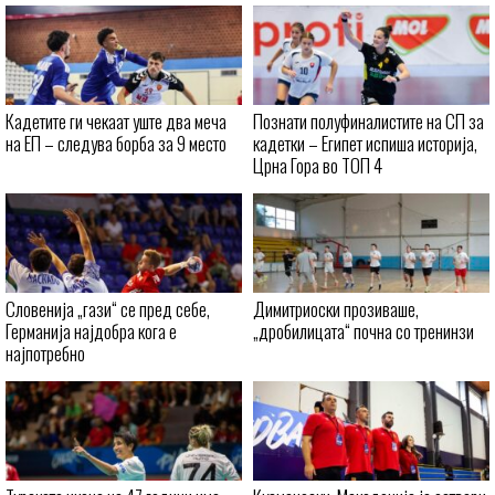
Кадетите ги чекаат уште два меча
Познати полуфиналистите на СП за
на ЕП – следува борба за 9 место
кадетки – Египет испиша историја,
Црна Гора во ТОП 4
Словенија „гази“ се пред себе,
Димитриоски прозиваше,
Германија најдобра кога е
„дробилицата“ почна со тренинзи
најпотребно