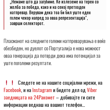
„Немаме што да загубиме. Ќе излеземе на терен со
желба за победа, како и на секој претходен
натпревар. Верувам дека тоа би бил уште еден
голем чекор напред за оваа репрезентација“,
заврши селекторот.
Пласманот на следните големи натпреварувања е веќе
обезбеден, но дуелот со Португалија е нова можност
оваа генерација да потврди дека има потенцијал за
уште поголеми резултати.
Следете не на нашите социјални мрежи, на
Facebook
, и на
Instagram
и бидете дел од
Viber
заедницата на 24Ракомет
– добивајте ги сите
информации веднаш на вашиот телефон…