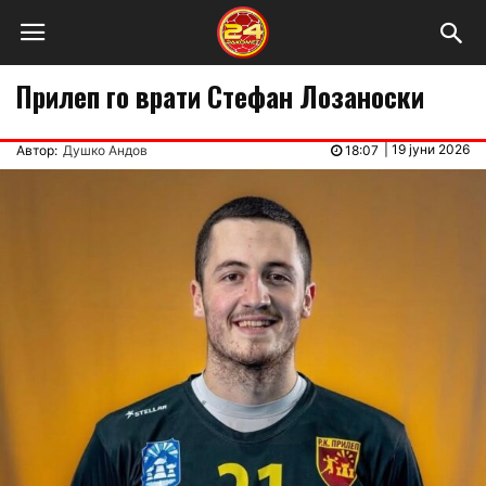
Прилеп го врати Стефан Лозаноски
|
19 јуни 2026
Автор:
Душко Андов
18:07