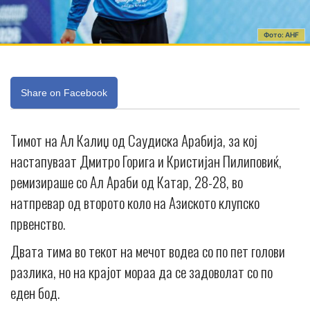
Фото: AHF
Share on Facebook
Тимот на Ал Калиџ од Саудиска Арабија, за кој
настапуваат Дмитро Горига и Кристијан Пилиповиќ,
ремизираше со Ал Араби од Катар, 28-28, во
натпревар од второто коло на Азиското клупско
првенство.
Двата тима во текот на мечот водеа со по пет голови
разлика, но на крајот мораа да се задоволат со по
еден бод.