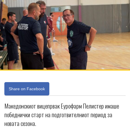
Share on Facebook
Македонскиот вицепрвак Еурофарм Пелистер имаше
победнички старт на подготвителниот период за
новата сезона.