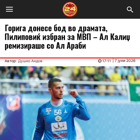
Горига донесе бод во драмата,
Пилиповиќ избран за МВП – Ал Калиџ
ремизираше со Ал Араби
|
7 јуни 2026
Автор:
Душко Андов
17:11