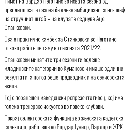
Тимот на Вардар Неготино во новата сезона од
прволигашката сезона ќе влезе амбициозно со нов шеф
на стручниот штаб – на клупата седнува Аце
Станковски.
Ова е практично камбек за Станковски во Неготино,
откако работеше таму во сезоната 2021/22.
Станковски минатите три сезони ги водеше
младинските категории во Куманово и имаше одлични
резултати, а потоа беше предводник и на сениорската
екипа.
Тој е поранешен македонски репрезентативец, кој има
големо тренерско искуство во повеќе клубови.
Покрај селекторската функција во женската кадетска
селекција, работеше во Вардар Јуниор, Вардар и ЖРК