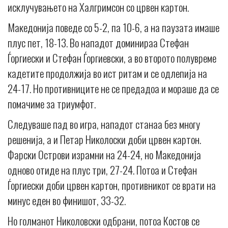
исклучувањето на Халгримсон со црвен картон.
Македонија поведе со 5-2, па 10-6, а на паузата имаше
плус пет, 18-13. Во нападот доминираа Стефан
Ѓоргиески и Стефан Ѓоргиевски, а во второто полувреме
кадетите продолжија во ист ритам и се одлепија на
24-17. Но противниците не се предадоа и мораше да се
помачиме за триумфот.
Следуваше пад во игра, нападот станаа без многу
решенија, а и Петар Николоски доби црвен картон.
Фарски Острови израмни на 24-24, но Македонија
одново отиде на плус три, 27-24. Потоа и Стефан
Ѓоргиески доби црвен картон, противникот се врати на
минус еден во финишот, 33-32.
Но голманот Николовски одбрани, потоа Костов се