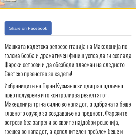
Share on Facebook
Машката кадетска репрезентација на Македонија по
голема борба и драматичен финиш успеа да ги совлада
Фарски острови и да обезбеди пласман на следното
Светско првенство за кадети!
Избраниците на Горан Кузманоски одиграа одлично
прво полувреме и го контролираа резултатот.
Македонија тргна силно во нападот, а одбраната беше
главното оружје за создавање на предност. Фарските
острови беа запрени во своите најдобри решенија,
грешеа во нападот, а дополнителен проблем беше и