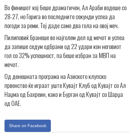
Во финишот кој беше драматичен, Ал Араби водеше со
28-27, но Горига во последните секунди успеа да
погоди за реми. Тој даде само два гола на овој меч.
Пилиповиќ бранеше во најголем дел од мечот и успеа
да запише седум одбрани од 22 удари кон неговиот
гол со 32% успешност, па беше избран за МВП на
мечот.
Од денешната програма на Азиското клупско
првенство ќе играат уште Кувајт Клуб од Кувајт со Ал
Наџма од Бахреин, како и Бурган од Кувајт со Шарџа
од ОАЕ.
Share on Facebook