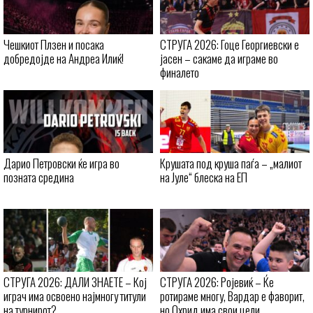
Чешкиот Плзен и посака
СТРУГА 2026: Гоце Георгиевски е
добредојде на Андреа Илиќ!
јасен – сакаме да играме во
финалето
Дарио Петровски ќе игра во
Крушата под круша паѓа – „малиот
позната средина
на Јуле“ блеска на ЕП
СТРУГА 2026: ДАЛИ ЗНАЕТЕ – Кој
СТРУГА 2026: Ројевиќ – Ќе
играч има освоено најмногу титули
ротираме многу, Вардар е фаворит,
на турнирот?
но Охрид има свои цели