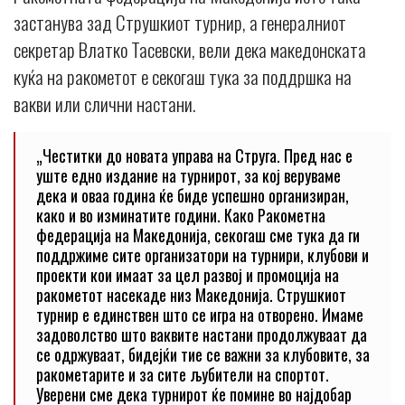
застанува зад Струшкиот турнир, а генералниот
секретар Влатко Тасевски, вели дека македонската
куќа на ракометот е секогаш тука за поддршка на
вакви или слични настани.
„Честитки до новата управа на Струга. Пред нас е
уште едно издание на турнирот, за кој веруваме
дека и оваа година ќе биде успешно организиран,
како и во изминатите години. Како Ракометна
федерација на Македонија, секогаш сме тука да ги
поддржиме сите организатори на турнири, клубови и
проекти кои имаат за цел развој и промоција на
ракометот насекаде низ Македонија. Струшкиот
турнир е единствен што се игра на отворено. Имаме
задоволство што ваквите настани продолжуваат да
се одржуваат, бидејќи тие се важни за клубовите, за
ракометарите и за сите љубители на спортот.
Уверени сме дека турнирот ќе помине во најдобар