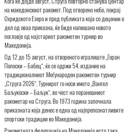
Кога ќе дојде август, Струга повторно станува центар
на македонскиот ракомет. Под отворено небо, покрај
Охридското Езеро и пред публиката која со децении е
дел од оваа приказна, ќе биде напишано новото
поглавје од најстариот ракометен турнир во
Македонија.
Од 12 до 15 август, на отвореното игралиште „Горан
Попоски – Бабец“, ќе се одржи 54. издание на
традиционалниот Меѓународен ракометен турнир
„Струга 2026“. Турнирот го носи името „Вангел
Баљукоски – Баљук“, во чест на поранешниот
ракометар на Струга. Во 1973 година започнала
приказната која денес е една од најпрепознатливите
спортски традиции во Македонија.
Ракометната федерација на Македонија исто така