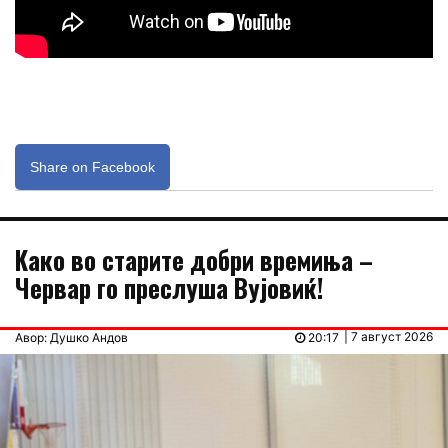
Share on Facebook
Kaко во старите добри времиња –
Червар го преслуша Вујовиќ!
| 7 август 2026
Авор: Душко Андов
20:17