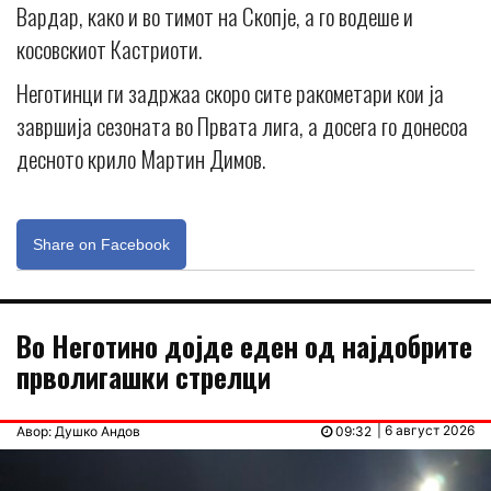
Вардар, како и во тимот на Скопје, а го водеше и
косовскиот Кастриоти.
Неготинци ги задржаа скоро сите ракометари кои ја
завршија сезоната во Првата лига, а досега го донесоа
десното крило Мартин Димов.
Share on Facebook
Во Неготино дојде еден од најдобрите
прволигашки стрелци
| 6 август 2026
Авор: Душко Андов
09:32