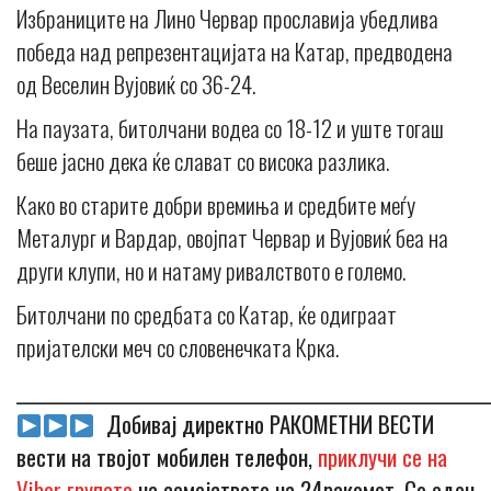
Избраниците на Лино Червар прославија убедлива
победа над репрезентацијата на Катар, предводена
од Веселин Вујовиќ со 36-24.
На паузата, битолчани водеа со 18-12 и уште тогаш
беше јасно дека ќе слават со висока разлика.
Како во старите добри времиња и средбите меѓу
Металург и Вардар, овојпат Червар и Вујовиќ беа на
други клупи, но и натаму ривалството е големо.
Битолчани по средбата со Катар, ќе одиграат
пријателски меч со словенечката Крка.
_____________________________________________________________
Добивај директно РАКОМЕТНИ ВЕСТИ
вести на твојот мобилен телефон,
приклучи се на
Viber групата
на семејството на 24ракомет. Со еден