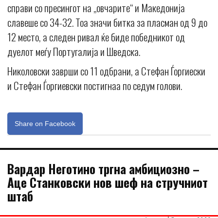
справи со пресингот на „овчарите“ и Македонија
славеше со 34-32. Тоа значи битка за пласман од 9 до
12 место, а следен ривал ќе биде победникот од
дуелот меѓу Португалија и Шведска.
Николовски заврши со 11 одбрани, а Стефан Ѓоргиески
и Стефан Ѓоргиевски постигнаа по седум голови.
Share on Facebook
Вардар Неготино тргна амбициозно –
Аце Станковски нов шеф на стручниот
штаб