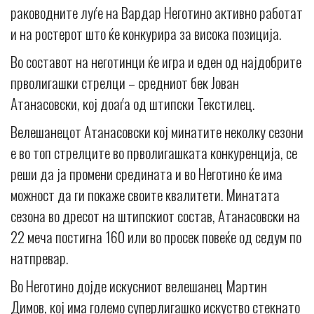
раководните луѓе на Вардар Неготино активно работат
и на ростерот што ќе конкурира за висока позиција.
Во составот на неготинци ќе игра и еден од најдобрите
прволигашки стрелци – средниот бек Јован
Атанасовски, кој доаѓа од штипски Текстилец.
Велешанецот Атанасовски кој минатите неколку сезони
е во топ стрелците во прволигашката конкуренција, се
реши да ја промени средината и во Неготино ќе има
можност да ги покаже своите квалитети. Минатата
сезона во дресот на штипскиот состав, Атанасовски на
22 меча постигна 160 или во просек повеќе од седум по
натпревар.
Во Неготино дојде искусниот велешанец Мартин
Димов, кој има големо суперлигашко искуство стекнато