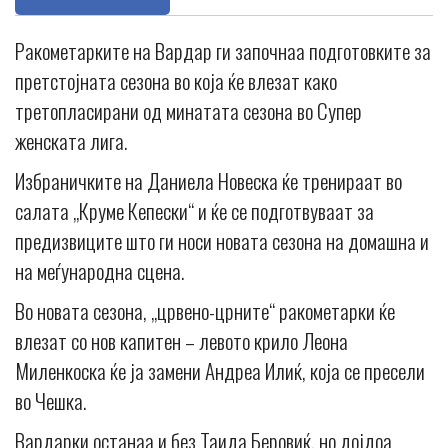
Ракометарките на Вардар ги започнаа подготовките за
претстојната сезона во која ќе влезат како
третопласирани од минатата сезона во Супер
женската лига.
Избраничките на Даниела Новеска ќе тренираат во
салата „Круме Кепески“ и ќе се подготвуваат за
предизвиците што ги носи новата сезона на домашна и
на меѓународна сцена.
Во новата сезона, „црвено-црните“ ракометарки ќе
влезат со нов капитен – левото крило Леона
Миленкоска ќе ја замени Андреа Илиќ, која се пресели
во Чешка.
Вардарки останаа и без Таида Беровиќ, но дојдоа