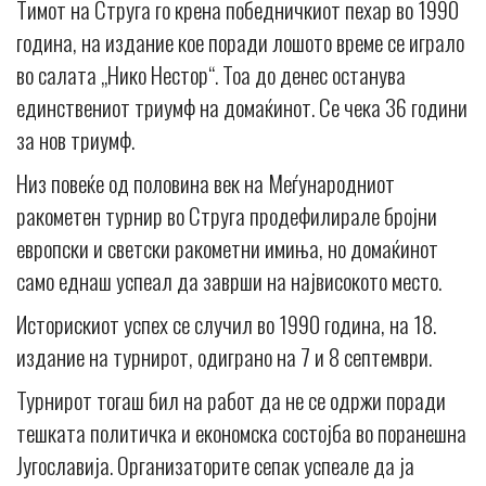
Тимот на Струга го крена победничкиот пехар во 1990
година, на издание кое поради лошото време се играло
во салата „Нико Нестор“. Тоа до денес останува
единствениот триумф на домаќинот. Се чека 36 години
за нов триумф.
Низ повеќе од половина век на Меѓународниот
ракометен турнир во Струга продефилирале бројни
европски и светски ракометни имиња, но домаќинот
само еднаш успеал да заврши на највисокото место.
Историскиот успех се случил во 1990 година, на 18.
издание на турнирот, одиграно на 7 и 8 септември.
Турнирот тогаш бил на работ да не се одржи поради
тешката политичка и економска состојба во поранешна
Југославија. Организаторите сепак успеале да ја