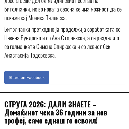
досега беше дел од младинскиот состав на
битолчанки, но во новата сезона ќе има можност да се
покаже кај Моника Талевска.
Битолчанки претходно ја продолжија соработката со
Невена Бундоска и со Ана Стојчевска, а се разделија
со голманката Симона Спиркоска и со левиот бек
Анастасија Тодоровска.
Share on Facebook
СТРУГА 2026: ДАЛИ ЗНАЕТЕ –
Домаќинот чека 36 години за нов
трофеј, само еднаш го освоил!