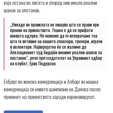
која остана во лигата и според нив имале реални
шанси за опстанок.
„Никаде во правилата не пишува што се прави при
прекин на првенството. Тешко е да се прифати
ваквата одлука. Не можеме да го испорачаме тоа
што го ветивме на нашите спонзори, тренери, играчи
и волонтери. Најверојатно ќе се жалиме до
Апелациониот суд бидејќи имавме реални шанси за
опстанок“, рече претседателот на Управниот одбор
на клубот, Ерик Педерсон.
Есбјерг во женска конкуренција и Алборг во машка
конкуренција се новите шампиони на Данска после
прекинот на првенството заради коронавирусот.