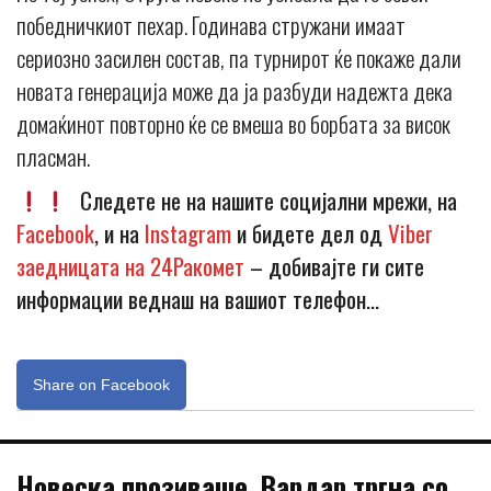
победничкиот пехар. Годинава стружани имаат
сериозно засилен состав, па турнирот ќе покаже дали
новата генерација може да ја разбуди надежта дека
домаќинот повторно ќе се вмеша во борбата за висок
пласман.
Следете не на нашите социјални мрежи, на
Facebook
, и на
Instagram
и бидете дел од
Viber
заедницата на 24Ракомет
– добивајте ги сите
информации веднаш на вашиот телефон…
Share on Facebook
Новеска прозиваше, Вардар тргна со