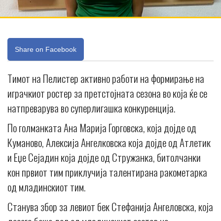
Share on Facebook
Тимот на Пелистер активно работи на формирање на
играчкиот ростер за претстојната сезона во која ќе се
натпреварува во суперлигашка конкуренција.
По голманката Ана Марија Горговска, која дојде од
Куманово, Алексија Ангелковска која дојде од Атлетик
и Еџе Сејадин која дојде од Стружанка, битолчанки
кон првиот тим приклучија талентирана ракометарка
од младинскиот тим.
Станува збор за левиот бек Стефанија Ангеловска, која