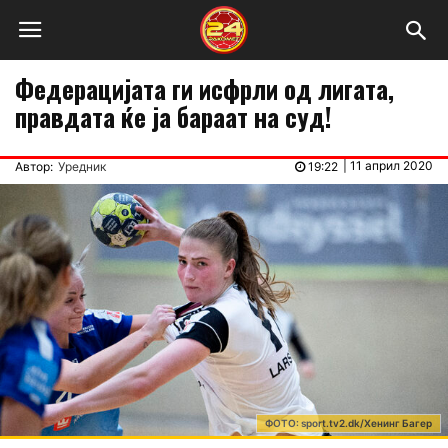
Федерацијата ги исфрли од лигата,
правдата ќе ја бараат на суд!
|
11 април 2020
Автор:
Уредник
19:22
ФOТО: sport.tv2.dk/Хенинг Багер