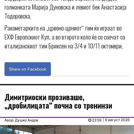
голманката Марија Дуновска и левиот бек Анастасија
Тодоровска.
Ракометарките на „црвено-црниот“ тим ќе играат во
ЕХФ Европскиот Куп, а во второто коло ќе се соочат со
италијанскиот тим Бриксен на 3/4 и 10/11 октомври.
Share on Facebook
Димитриоски прозиваше,
„дробилицата“ почна со тренинзи
| 6 август 2026
Авор: Душко Андов
22:59