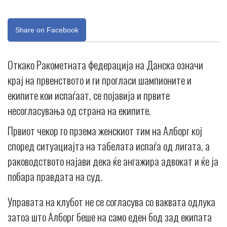
Share on Facebook
Откако Ракометната федерација на Данска означи
крај на првенството и ги прогласи шампионите и
екипите кои испаѓаат, се појавија и првите
несогласувања од страна на екипите.
Првиот чекор го прзема женскиот тим на Алборг кој
според ситуациајта на табелата испаѓа од лигата, а
раководството најави дека ќе ангажира адвокат и ќе ја
побара правдата на суд.
Управата на клубот не се согласува со ваквата одлука
затоа што Алборг беше на само еден бод зад екипата