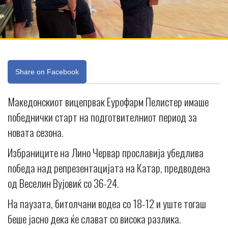
Share on Facebook
Македонскиот вицепрвак Еурофарм Пелистер имаше
победнички старт на подготвителниот период за
новата сезона.
Избраниците на Лино Червар прославија убедлива
победа над репрезентацијата на Катар, предводена
од Веселин Вујовиќ со 36-24.
На паузата, битолчани водеа со 18-12 и уште тогаш
беше јасно дека ќе слават со висока разлика.