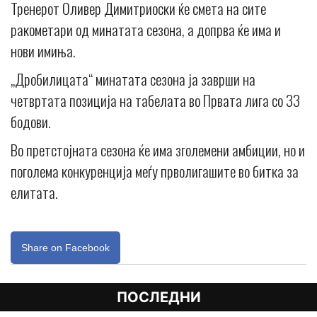
Тренерот Оливер Димитриоски ќе смета на сите
ракометари од минатата сезона, а допрва ќе има и
нови имиња.
„Дробилицата“ минатата сезона ја заврши на
четвртата позиција на табелата во Првата лига со 33
бодови.
Во претстојната сезона ќе има зголемени амбиции, но и
поголема конкуренција меѓу прволигашите во битка за
елитата.
Share on Facebook
ПОСЛЕДНИ