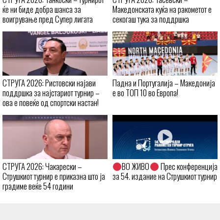
ќе ни биде добра шанса за
Македонската куќа на ракометот е
воигрување пред Супер лигата
секогаш тука за поддршка
СТРУГА 2026: Ристовски најави
Падна и Португалија – Македонија
поддршка за најстариот турнир –
е во ТОП 10 во Европа!
ова е повеќе од спортски настан!
СТРУГА 2026: Чакарески –
ВО ЖИВО
Прес конференција
Струшкиот турнир е приказна што ја
за 54. издание на Струшкиот турнир
градиме веќе 54 години