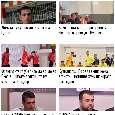
Димитар Узунчев дебитираше за
Kaко во старите добри времиња –
Целје
Червар го преслуша Вујовиќ!
Французите го убедиле да дојде во
Кузманоски: Во оваа екипа нема
Скопје – Фадуил откри што му
егоисти – момците функционираат
кажале за Вардар
како едно
СТРУГА 2026: Танкоски – турнирот
СТРУГА 2026: Тасевски –