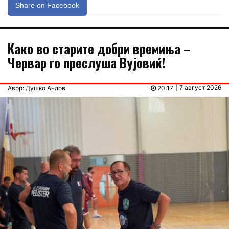
Share on Facebook
Kaко во старите добри времиња –
Червар го преслуша Вујовиќ!
| 7 август 2026
Авор: Душко Андов
20:17