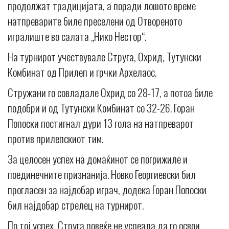
продолжат традицијата, а поради лошото време
натпреварите биле преселени од Отвореното
игралиште во салата „Нико Нестор“.
На турнирот учествувале Струга, Охрид, Тутунски
Комбинат од Прилеп и грчки Архелаос.
Стружани го совладале Охрид со 28-17, а потоа биле
подобри и од Тутунски Комбинат со 32-26. Горан
Попоски постигнал дури 13 гола на натпреварот
против прилепскиот тим.
За целосен успех на домаќинот се погрижиле и
поединечните признанија. Новко Георгиевски бил
прогласен за најдобар играч, додека Горан Попоски
бил најдобар стрелец на турнирот.
По тој успех, Струга повеќе не успеала да го освои