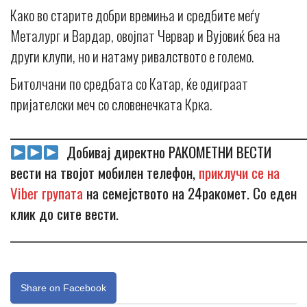
Како во старите добри времиња и средбите меѓу
Металург и Вардар, овојпат Червар и Вујовиќ беа на
други клупи, но и натаму ривалството е големо.
Битолчани по средбата со Катар, ќе одиграат
пријателски меч со словенечката Крка.
_____________________________________________________________
Добивај директно РАКОМЕТНИ ВЕСТИ
вести на твојот мобилен телефон,
приклучи се на
Viber групата
на семејството на 24ракомет. Со еден
клик до сите вести.
_____________________________________________________________
Share on Facebook