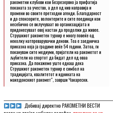
ракометни клубови кои безрезервно ја прифатија
поканата за учество, а дел од нив направија и
промени во своите претходни агенди. Благодарност
и до спонзорите, волонтерите и сите поединци кои
несебично се вклучуваат во организацијата и
придонесуваат овој настан да продолжи да живее.
Струшкиот ракометен турнир е многу повеќе од
неколку натпреварувачки денови. Тоа е заедничка
приказна која ја градиме веќе 54 години. Затоа, ги
поканувам сите медиуми, пријатели на ракометот и
љубители на спортот да бидат дел од оваа
приказна. Да покажеме уште еднаш дека
Струшкиот ракометен турнир е симбол на
традицијата, квалитетот и иднината на
македонскиот ракомет“, заврши Чакарески.
_____________________________________________________________
Добивај директно РАКОМЕТНИ ВЕСТИ
вести на твојот мобилен телефон,
приклучи се на