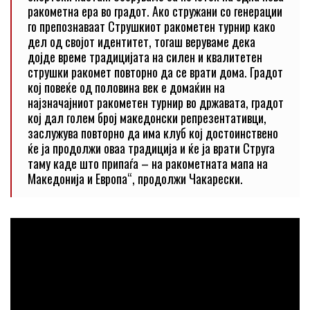
ракометна ера во градот. Ако стружани со генерации
го препознаваат Струшкиот ракометен турнир како
дел од својот идентитет, тогаш веруваме дека
дојде време традицијата на силен и квалитетен
струшки ракомет повторно да се врати дома. Градот
кој повеќе од половина век е домаќин на
најзначајниот ракометен турнир во државата, градот
кој дал голем број македонски репрезентативци,
заслужува повторно да има клуб кој достоинствено
ќе ја продолжи оваа традиција и ќе ја врати Струга
таму каде што припаѓа – на ракометната мапа на
Македонија и Европа“, продолжи Чакарески.