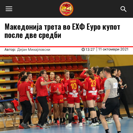
Македонија трета во ЕХФ Еуро купот
после две средби
|
11 октомври 2021
Автор:
Дејан Михајловски
13:27