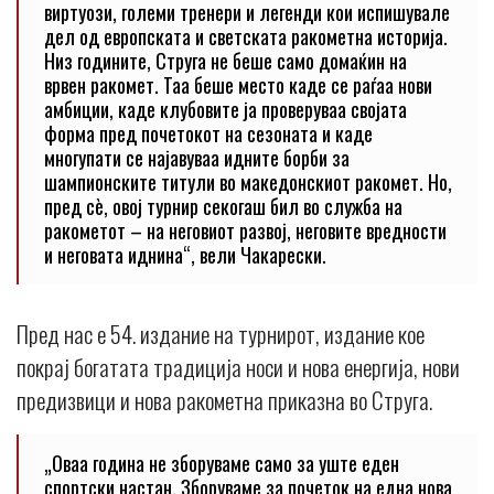
виртуози, големи тренери и легенди кои испишувале
дел од европската и светската ракометна историја.
Низ годините, Струга не беше само домаќин на
врвен ракомет. Таа беше место каде се раѓаа нови
амбиции, каде клубовите ја проверуваа својата
форма пред почетокот на сезоната и каде
многупати се најавуваа идните борби за
шампионските титули во македонскиот ракомет. Но,
пред сè, овој турнир секогаш бил во служба на
ракометот – на неговиот развој, неговите вредности
и неговата иднина“, вели Чакарески.
Пред нас е 54. издание на турнирот, издание кое
покрај богатата традиција носи и нова енергија, нови
предизвици и нова ракометна приказна во Струга.
„Оваа година не зборуваме само за уште еден
спортски настан. Зборуваме за почеток на една нова