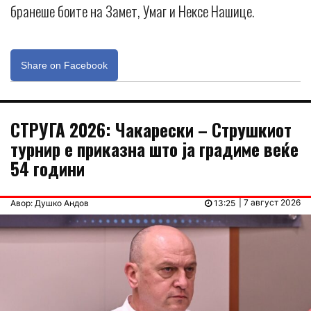
бранеше боите на Замет, Умаг и Нексе Нашице.
Share on Facebook
СТРУГА 2026: Чакарески – Струшкиот
турнир е приказна што ја градиме веќе
54 години
| 7 август 2026
Авор: Душко Андов
13:25