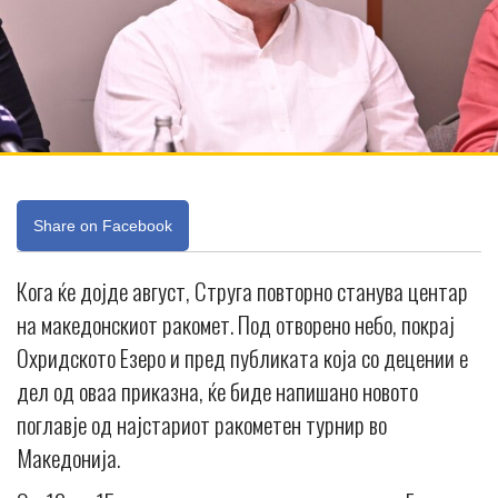
Share on Facebook
Кога ќе дојде август, Струга повторно станува центар
на македонскиот ракомет. Под отворено небо, покрај
Охридското Езеро и пред публиката која со децении е
дел од оваа приказна, ќе биде напишано новото
поглавје од најстариот ракометен турнир во
Македонија.