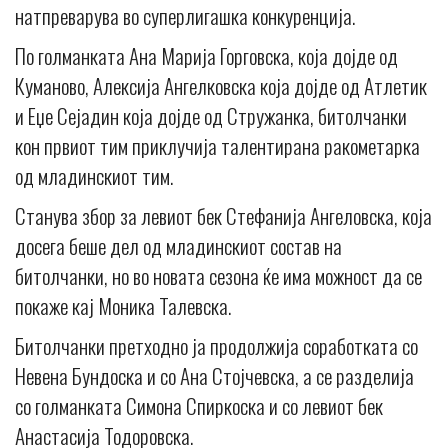
натпреварува во суперлигашка конкуренција.
По голманката Ана Марија Горговска, која дојде од
Куманово, Алексија Ангелковска која дојде од Атлетик
и Еџе Сејадин која дојде од Стружанка, битолчанки
кон првиот тим приклучија талентирана ракометарка
од младинскиот тим.
Станува збор за левиот бек Стефанија Ангеловска, која
досега беше дел од младинскиот состав на
битолчанки, но во новата сезона ќе има можност да се
покаже кај Моника Талевска.
Битолчанки претходно ја продолжија соработката со
Невена Бундоска и со Ана Стојчевска, а се разделија
со голманката Симона Спиркоска и со левиот бек
Анастасија Тодоровска.