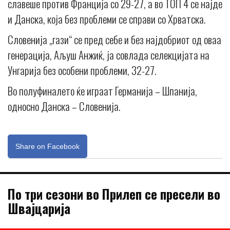
славеше против Франција со 29-27, а во ТОП 4 се најде
и Данска, која без проблеми се справи со Хрватска.
Словенија „гази“ се пред себе и без најдобриот од оваа
генерација, Аљуш Анжиќ, ја совлада селекцијата на
Унгарија без особени проблеми, 32-27.
Во полуфиналето ќе играат Германија – Шпанија,
односно Данска – Словенија.
Share on Facebook
По три сезони во Прилеп се пресели во
Швајцарија