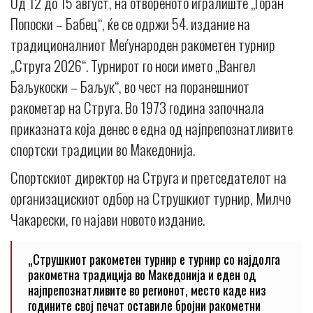
Од 12 до 15 август, на отвореното игралиште „Горан
Попоски – Бабец“, ќе се одржи 54. издание на
традиционалниот Меѓународен ракометен турнир
„Струга 2026“. Турнирот го носи името „Вангел
Баљукоски – Баљук“, во чест на поранешниот
ракометар на Струга. Во 1973 година започнала
приказната која денес е една од најпрепознатливите
спортски традиции во Македонија.
Спортскиот директор на Струга и претседателот на
организацискиот одбор на Струшкиот турнир, Милчо
Чакарески, го најави новото издание.
„Струшкиот ракометен турнир е турнир со најдолга
ракометна традиција во Македонија и еден од
најпрепознатливите во регионот, место каде низ
годините свој печат оставиле бројни ракометни