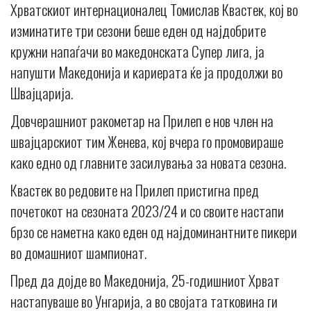
Хрватскиот интернационалец Томислав Квастек, кој во
изминатите три сезони беше еден од најдобрите
кружни напаѓачи во македонската Супер лига, ја
напушти Македонија и кариерата ќе ја продолжи во
Швајцарија.
Довчерашниот ракометар на Прилеп е нов член на
швајцарскиот тим Женева, кој вчера го промовираше
како едно од главните засилувања за новата сезона.
Квастек во редовите на Прилеп пристигна пред
почетокот на сезоната 2023/24 и со своите настапи
брзо се наметна како еден од најдоминантните пикери
во домашниот шампионат.
Пред да дојде во Македонија, 25-годишниот Хрват
настапуваше во Унгарија, а во својата татковина ги