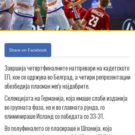
Share on Facebook
Завршија четвртфиналните натпревари на кадетското
ЕП, кое се одржува во Белград, а четири репрезентации
обезбедија пласман меѓу најдобрите.
Селекцијата на Германија, која имаше слаби изданија
во групната фаза, но и во главната рунда, го
елиминираше Исланд со победата со 33-31.
Во полуфиналето се пласираше и Шпанија, која