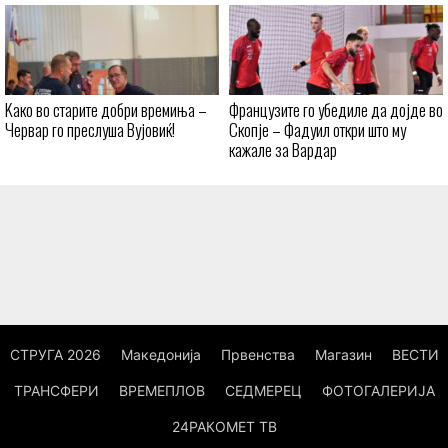
Kaко во старите добри времиња –
Французите го убедиле да дојде во
Червар го преслуша Вујовиќ!
Скопје – Фадуил откри што му
кажале за Вардар
СТРУГА 2026
Македонија
Првенства
Магазин
ВЕСТИ
ТРАНСФЕРИ
ВРЕМЕПЛОВ
СЕДМЕРЕЦ
ФОТОГАЛЕРИЈА
24РАКОМЕТ ТВ