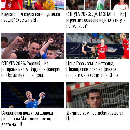
Крушата под круша паѓа – „малиот
СТРУГА 2026: ДАЛИ ЗНАЕТЕ – Кој
на Јуле“ блеска на ЕП
играч има освоено најмногу титули
на турнирот?
СТРУГА 2026: Ројевиќ – Ќе
Црна Гора испиша историја,
ротираме многу, Вардар е фаворит,
Шпанија повторно во финале –
но Охрид има свои цели
познати финалистите на СП за
кадетки
Словенечки нокаут за Данска –
Димитар Узунчев дебитираше за
ривалот на Македонија ќе игра за
Целје
злато на ЕП!