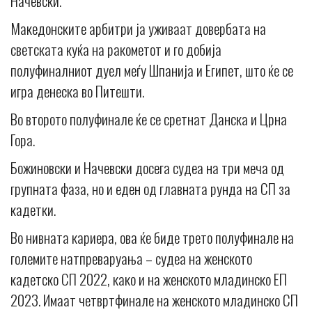
Начевски.
Македонските арбитри ја уживаат довербата на
светската куќа на ракометот и го добија
полуфиналниот дуел меѓу Шпанија и Египет, што ќе се
игра денеска во Питешти.
Во второто полуфинале ќе се сретнат Данска и Црна
Гора.
Божиновски и Начевски досега судеа на три меча од
групната фаза, но и еден од главната рунда на СП за
кадетки.
Во нивната кариера, ова ќе биде трето полуфинале на
големите натпреваруања – судеа на женското
кадетско СП 2022, како и на женското младинско ЕП
2023. Имаат четвртфинале на женското младинско СП