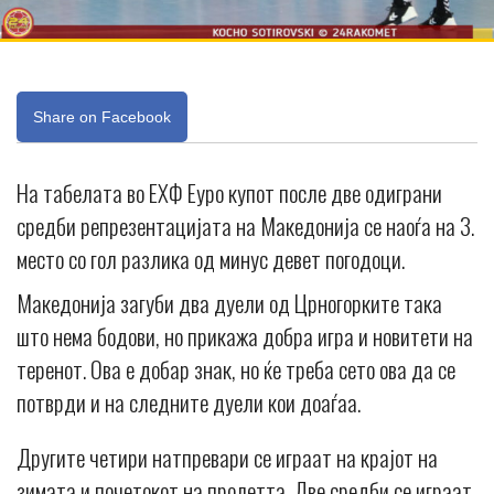
Share on Facebook
На табелата во ЕХФ Еуро купот после две одиграни
средби репрезентацијата на Македонија се наоѓа на 3.
место со гол разлика од минус девет погодоци.
Македонија загуби два дуели од Црногорките така
што нема бодови, но прикажа добра игра и новитети на
теренот. Ова е добар знак, но ќе треба сето ова да се
потврди и на следните дуели кои доаѓаа.
Другите четири натпревари се играат на крајот на
зимата и почетокот на пролетта. Две средби се играат