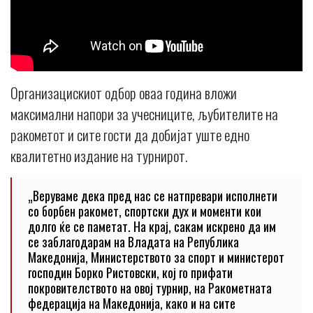
Организацискиот одбор оваа година вложи
максимални напори за учесниците, љубителите на
ракометот и сите гости да добијат уште едно
квалитетно издание на турнирот.
„Веруваме дека пред нас се натпревари исполнети
со борбен ракомет, спортски дух и моменти кои
долго ќе се паметат. На крај, сакам искрено да им
се заблагодарам на Владата на Република
Македонија, Министерството за спорт и министерот
господин Борко Ристовски, кој го прифати
покровителството на овој турнир, на Ракометната
федерација на Македонија, како и на сите