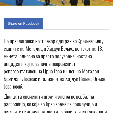
Share on Facebook
На прволигашки натпревар одигран во Краљево меѓу
екипите на Металац и Хајдук Вељко, во текот на 18.
минута, односно во првото полувреме, настана
инцидент, кој го започна повремениот
репрезентативец на Црна Гора и член на Металац,
Божидар Лековиќ и голманот на Хајдук Вељко, Огњен
Јовановиќ.
Двајцата споменати играчи влегоа во вербална
расправија, во која за брзо време се приклучија и
останатите играчи од двата табори, кои со турканици,