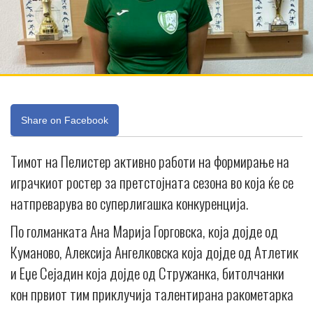
Share on Facebook
Тимот на Пелистер активно работи на формирање на
играчкиот ростер за претстојната сезона во која ќе се
натпреварува во суперлигашка конкуренција.
По голманката Ана Марија Горговска, која дојде од
Куманово, Алексија Ангелковска која дојде од Атлетик
и Еџе Сејадин која дојде од Стружанка, битолчанки
кон првиот тим приклучија талентирана ракометарка