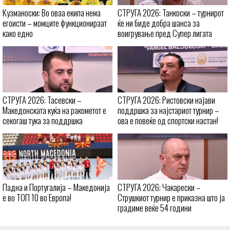
Кузманоски: Во оваа екипа нема
СТРУГА 2026: Танкоски – турнирот
егоисти – момците функционираат
ќе ни биде добра шанса за
како едно
воигрување пред Супер лигата
СТРУГА 2026: Тасевски –
СТРУГА 2026: Ристовски најави
Македонската куќа на ракометот е
поддршка за најстариот турнир –
секогаш тука за поддршка
ова е повеќе од спортски настан!
Падна и Португалија – Македонија
СТРУГА 2026: Чакарески –
е во ТОП 10 во Европа!
Струшкиот турнир е приказна што ја
градиме веќе 54 години