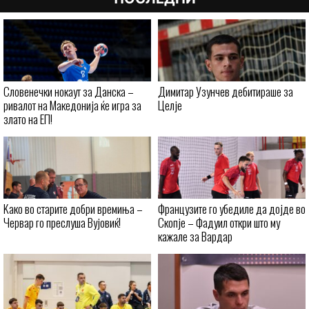
Словенечки нокаут за Данска –
Димитар Узунчев дебитираше за
ривалот на Македонија ќе игра за
Целје
злато на ЕП!
Kaко во старите добри времиња –
Французите го убедиле да дојде во
Червар го преслуша Вујовиќ!
Скопје – Фадуил откри што му
кажале за Вардар