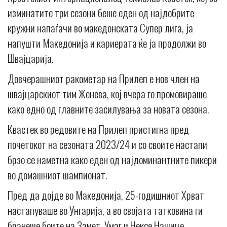
изминатите три сезони беше еден од најдобрите
кружни напаѓачи во македонската Супер лига, ја
напушти Македонија и кариерата ќе ја продолжи во
Швајцарија.
Довчерашниот ракометар на Прилеп е нов член на
швајцарскиот тим Женева, кој вчера го промовираше
како едно од главните засилувања за новата сезона.
Квастек во редовите на Прилеп пристигна пред
почетокот на сезоната 2023/24 и со своите настапи
брзо се наметна како еден од најдоминантните пикери
во домашниот шампионат.
Пред да дојде во Македонија, 25-годишниот Хрват
настапуваше во Унгарија, а во својата татковина ги
бранеше боите на Замет, Умаг и Нексе Нашице.