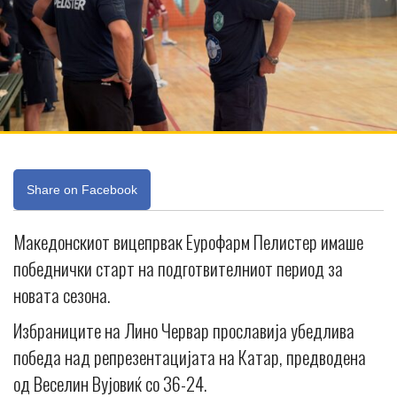
Share on Facebook
Македонскиот вицепрвак Еурофарм Пелистер имаше
победнички старт на подготвителниот период за
новата сезона.
Избраниците на Лино Червар прославија убедлива
победа над репрезентацијата на Катар, предводена
од Веселин Вујовиќ со 36-24.