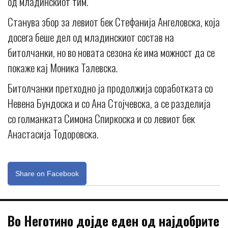
од младинскиот тим.
Станува збор за левиот бек Стефанија Ангеловска, која
досега беше дел од младинскиот состав на
битолчанки, но во новата сезона ќе има можност да се
покаже кај Моника Талевска.
Битолчанки претходно ја продолжија соработката со
Невена Бундоска и со Ана Стојчевска, а се разделија
со голманката Симона Спиркоска и со левиот бек
Анастасија Тодоровска.
Share on Facebook
Во Неготино дојде еден од најдобрите