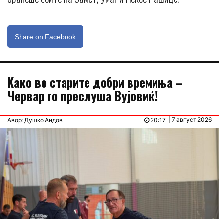
Share on Facebook
Kaко во старите добри времиња –
Червар го преслуша Вујовиќ!
| 7 август 2026
Авор: Душко Андов
20:17