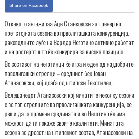
Share on Facebook
Откако го ангажираа Аце Станковски за тренер во
претстојната сезона во прволигашката конкуренција,
раководните луѓе на Вардар Неготино активно работат
и на ростерот што ќе конкурира за висока позиција.
Во составот на неготинци ќе игра и еден од најдобрите
прволигашки стрелци – средниот бек Јован
Атанасовски, кој доаѓа од штипски Текстилец.
Велешанецот Атанасовски кој минатите неколку сезони
е во топ стрелците во прволигашката конкуренција, се
реши да ја промени средината и во Неготино ќе има
можност да ги покаже своите квалитети. Минатата
сезона во дресот на штипскиот состав, Атанасовски на