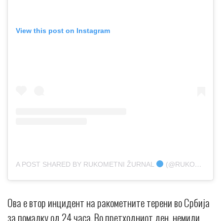
View this post on Instagram
A POST SHARED BY RUKOMETNI ŽURNAL
(@RUKOMETNIZURNAL)
Ова е втор инцидент на ракометните терени во Србија
за помалку од 24 часа. Во претходниот ден, немили