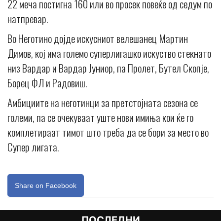
22 меча постигна 160 или во просек повеќе од седум по
натпревар.
Во Неготино дојде искусниот велешанец Мартин
Димов, кој има големо суперлигашко искуство стекнато
низ Вардар и Вардар Јуниор, па Пролет, Бутел Скопје,
Борец ФЛ и Радовиш.
Амбициите на неготинци за претстојната сезона се
големи, па се очекуваат уште нови имиња кои ќе го
комплетираат тимот што треба да се бори за место во
Супер лигата.
Share on Facebook
ПОСЛЕДНИ