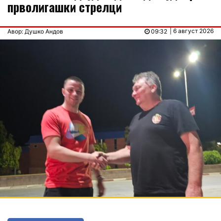
прволигашки стрелци
| 6 август 2026
Авор: Душко Андов
09:32