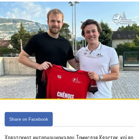
Share on Facebook
Хрватскиот интернационалец Томислав Квастек, кој во