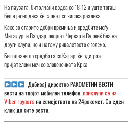
На паузата, битолчани водеа со 18-12 и уште тогаш
беше јасно дека ќе слават со висока разлика.
Како во старите добри времиња и средбите меѓу
Металург и Вардар, овојпат Червар и Вујовиќ беа на
други клупи, но и натаму ривалството е големо.
Битолчани по средбата со Катар, ќе одиграат
пријателски меч со словенечката Крка.
_____________________________________________________________
Добивај директно РАКОМЕТНИ ВЕСТИ
вести на твојот мобилен телефон,
приклучи се на
Viber групата
на семејството на 24ракомет. Со еден
клик до сите вести.
_____________________________________________________________