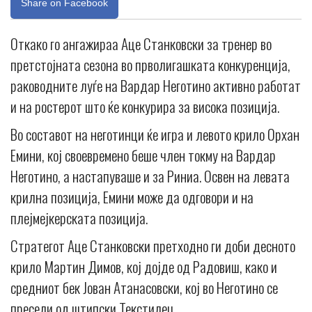
Share on Facebook
Откако го ангажираа Аце Станковски за тренер во
претстојната сезона во прволигашката конкуренција,
раководните луѓе на Вардар Неготино активно работат
и на ростерот што ќе конкурира за висока позиција.
Во составот на неготинци ќе игра и левото крило Орхан
Емини, кој своевремено беше член токму на Вардар
Неготино, а настапуваше и за Риниа. Освен на левата
крилна позиција, Емини може да одговори и на
плејмејкерската позиција.
Стратегот Аце Станковски претходно ги доби десното
крило Мартин Димов, кој дојде од Радовиш, како и
средниот бек Јован Атанасовски, кој во Неготино се
пресели од штипски Текстилец.