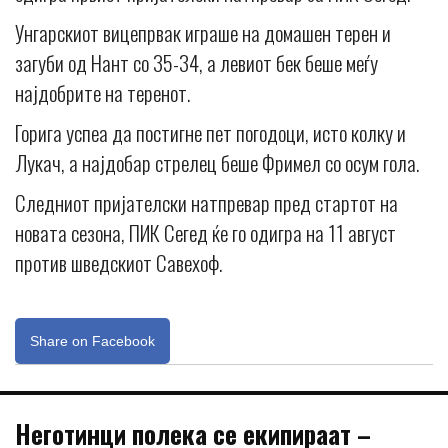
Унгарскиот вицепрвак играше на домашен терен и
загуби од Нант со 35-34, а левиот бек беше меѓу
најдобрите на теренот.
Горига успеа да постигне пет погодоци, исто колку и
Лукач, а најдобар стрелец беше Фримел со осум гола.
Следниот пријателски натпревар пред стартот на
новата сезона, ПИК Сегед ќе го одигра на 11 август
против шведскиот Савехоф.
Share on Facebook
Неготинци полека се екипираат –