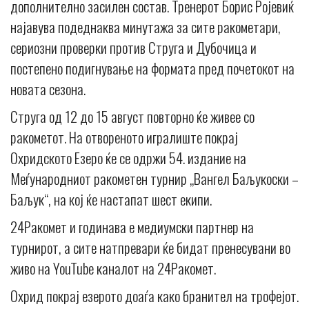
дополнително засилен состав. Тренерот Борис Ројевиќ
најавува подеднаква минутажа за сите ракометари,
сериозни проверки против Струга и Дубочица и
постепено подигнување на формата пред почетокот на
новата сезона.
Струга од 12 до 15 август повторно ќе живее со
ракометот. На отвореното игралиште покрај
Охридското Езеро ќе се одржи 54. издание на
Меѓународниот ракометен турнир „Вангел Баљукоски –
Баљук“, на кој ќе настапат шест екипи.
24Ракомет и годинава е медиумски партнер на
турнирот, а сите натпревари ќе бидат пренесувани во
живо на YouTube каналот на 24Ракомет.
Охрид покрај езерото доаѓа како бранител на трофејот.