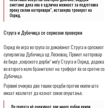
сметаме дека ова е одлична можност за подготовка
преку силни натпревари“, истакнува тренерот на
Охрид.
Струга и Дубочица се сериозни проверки
Охрид ќе игра во група со домаќинот Струга и српскиот
суперлигаш Дубочица од Лесковац. Првиот натпревар
ќе биде „езерското дерби“ меѓу Струга и Охрид, додека
во второто коло бранителот на трофејот ќе се сретне со
Дубочица.
Ројевиќ очекува две тешки средби против екипи што
имаат квалитет да казнат секое опуштање.
„Во групата нè очекуваат две многу добри екипи.