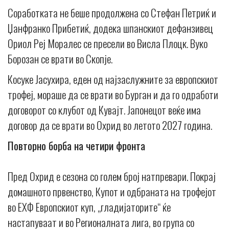
Соработката не беше продолжена со Стефан Петриќ и
Џанфранко Прибетиќ, додека шпанскиот дефанзивец
Ориол Реј Моралес се пресели во Висла Плоцк. Вуко
Борозан се врати во Скопје.
Косуке Јасухира, еден од најзаслужните за европскиот
трофеј, мораше да се врати во Бурган и да го одработи
договорот со клубот од Кувајт. Јапонецот веќе има
договор да се врати во Охрид во летото 2027 година.
Повторно борба на четири фронта
Пред Охрид е сезона со голем број натпревари. Покрај
домашното првенство, Купот и одбраната на трофејот
во ЕХФ Европскиот куп, „гладијаторите“ ќе
настапуваат и во Регионалната лига, во група со