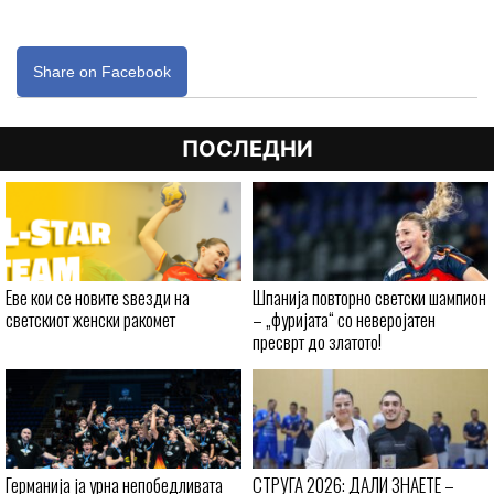
Share on Facebook
ПОСЛЕДНИ
Еве кои се новите ѕвезди на
Шпанија повторно светски шампион
светскиот женски ракомет
– „фуријата“ со неверојатен
пресврт до златото!
Германија ја урна непобедливата
СТРУГА 2026: ДАЛИ ЗНАЕТЕ –