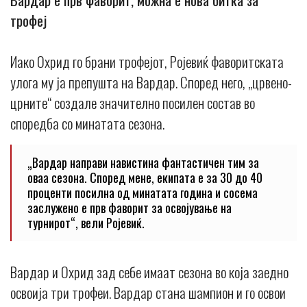
трофеј
Иако Охрид го брани трофејот, Ројевиќ фаворитската
улога му ја препушта на Вардар. Според него, „црвено-
црните“ создале значително посилен состав во
споредба со минатата сезона.
„Вардар направи навистина фантастичен тим за
оваа сезона. Според мене, екипата е за 30 до 40
проценти посилна од минатата година и сосема
заслужено е прв фаворит за освојување на
турнирот“, вели Ројевиќ.
Вардар и Охрид зад себе имаат сезона во која заедно
освоија три трофеи. Вардар стана шампион и го освои