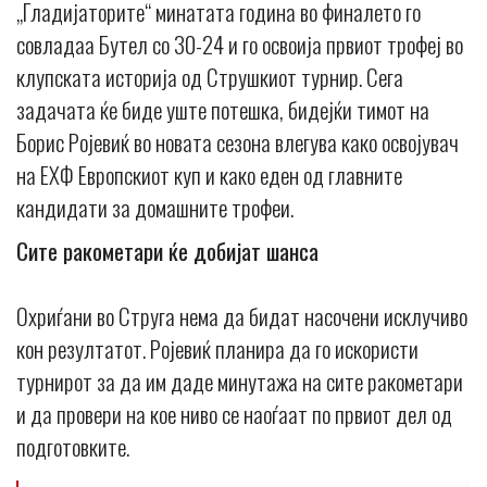
„Гладијаторите“ минатата година во финалето го
совладаа Бутел со 30-24 и го освоија првиот трофеј во
клупската историја од Струшкиот турнир. Сега
задачата ќе биде уште потешка, бидејќи тимот на
Борис Ројевиќ во новата сезона влегува како освојувач
на ЕХФ Европскиот куп и како еден од главните
кандидати за домашните трофеи.
Сите ракометари ќе добијат шанса
Охриѓани во Струга нема да бидат насочени исклучиво
кон резултатот. Ројевиќ планира да го искористи
турнирот за да им даде минутажа на сите ракометари
и да провери на кое ниво се наоѓаат по првиот дел од
подготовките.