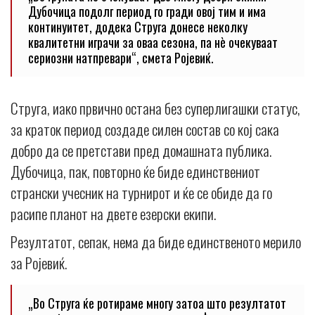
Дубочица подолг период го гради овој тим и има
континуитет, додека Струга донесе неколку
квалитетни играчи за оваа сезона, па нè очекуваат
сериозни натпревари“, смета Ројевиќ.
Струга, иако првично остана без суперлигашки статус,
за краток период создаде силен состав со кој сака
добро да се претстави пред домашната публика.
Дубочица, пак, повторно ќе биде единствениот
странски учесник на турнирот и ќе се обиде да го
расипе планот на двете езерски екипи.
Резултатот, сепак, нема да биде единственото мерило
за Ројевиќ.
„Во Струга ќе ротираме многу затоа што резултатот