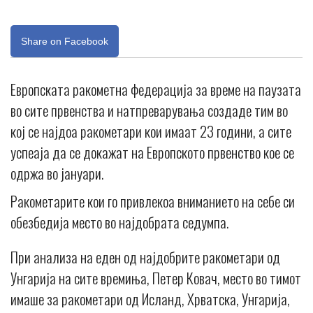
Share on Facebook
Европската ракометна федерација за време на паузата
во сите првенства и натпреварувања создаде тим во
кој се најдоа ракометари кои имаат 23 години, а сите
успеаја да се докажат на Европското првенство кое се
одржа во јануари.
Ракометарите кои го привлекоа вниманието на себе си
обезбедија место во најдобрата седумпа.
При анализа на еден од најдобрите ракометари од
Унгарија на сите времиња, Петер Ковач, место во тимот
имаше за ракометари од Исланд, Хрватска, Унгарија,