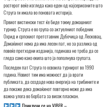
ростерот веќе изгледа како еден од најсериозните што
Струга ги имала во поновата историја.
Првиот вистински тест ќе биде токму домашниот
турнир. Струга е во група со актуелниот победник
Охрид и српскиот претставник Дубочица од Лесковац.
Домаќинот нема да има лесен пат, но за разлика од
повеќе претходни изданија, годинава не треба да се
гледа само како екипа што ја пополнува групата.
Последен пат Струга го освоила турнирот во 1990
година. Новиот тим има можност да ја врати
публиката, да создаде нова енергија на трибините и
да покаже дека домаќинот повторно може да има
важна улога во борбата за висок пласман.
Приклучи се на VIBER –