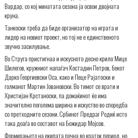
Вардар, со кој минатата сезона ја освои двојната
круна.
Танкоски треба да биде организатор на играта и
лидер на новиот проект, но тој не е единственото
звучно засилување.
Во Струга пристигнаа и искусното десно крило Мице
Шилегов, кружниот напаѓач Костадин Петров, бекот
Дарко Георгиевски Оса, како и Пеце Рајатоски и
голманот Мартин Јовановски. Во тимот се врати и
Христијан Крстаноски, па домаќинот ќе има
значително поголема ширина и искуство во споредба
со претходните сезони. Србинот Предраг Родиќ исто
така доаѓа во составот на Божидар Мојсов.
Формирањето на екипата почна во краток период, но