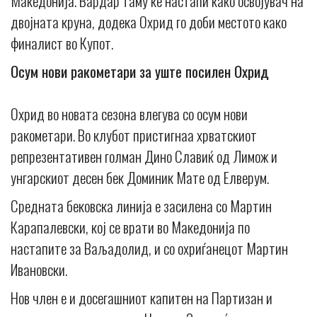
Македонија. Вардар таму ќе настапи како освојувач на
двојната круна, додека Охрид го доби местото како
финалист во Купот.
Осум нови ракометари за уште посилен Охрид
Охрид во новата сезона влегува со осум нови
ракометари. Во клубот пристигнаа хрватскиот
репрезентативен голман Дино Славиќ од Лимож и
унгарскиот десен бек Доминик Мате од Елверум.
Средната бековска линија е засилена со Мартин
Карапалевски, кој се врати во Македонија по
настапите за Ваљадолид, и со охриѓанецот Мартин
Ивановски.
Нов член е и досегашниот капитен на Партизан и