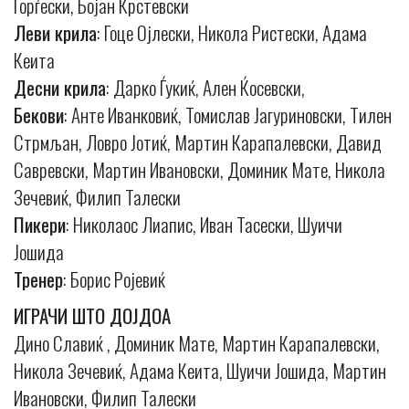
Ѓорѓески, Бојан Крстевски
Леви крила
: Гоце Ојлески, Никола Ристески, Адама
Кеита
Десни крила
: Дарко Ѓукиќ, Ален Ќосевски,
Бекови
: Анте Иванковиќ, Томислав Јагуриновски, Тилен
Стрмљан, Ловро Јотиќ, Мартин Карапалевски, Давид
Савревски, Мартин Ивановски, Доминик Мате, Никола
Зечевиќ, Филип Талески
Пикери
: Николаос Лиапис, Иван Тасески, Шуичи
Јошида
Тренер
: Борис Ројевиќ
ИГРАЧИ ШТО ДОЈДОА
Дино Славиќ , Доминик Мате, Мартин Карапалевски,
Никола Зечевиќ, Адама Кеита, Шуичи Јошида, Мартин
Ивановски, Филип Талески