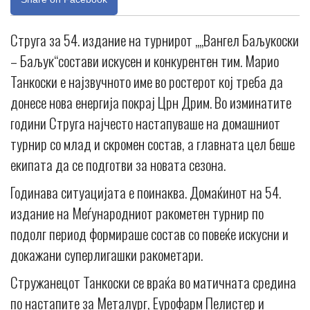
Струга за 54. издание на турнирот „„Вангел Баљукоски
– Баљук“состави искусен и конкурентен тим. Марио
Танкоски е најзвучното име во ростерот кој треба да
донесе нова енергија покрај Црн Дрим. Во изминатите
години Струга најчесто настапуваше на домашниот
турнир со млад и скромен состав, а главната цел беше
екипата да се подготви за новата сезона.
Годинава ситуацијата е поинаква. Домаќинот на 54.
издание на Меѓународниот ракометен турнир по
подолг период формираше состав со повеќе искусни и
докажани суперлигашки ракометари.
Стружанецот Танкоски се враќа во матичната средина
по настапите за Металург, Еурофарм Пелистер и