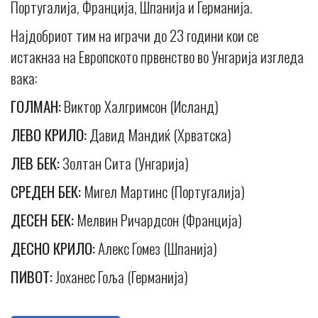
Португалија, Франција, Шпанија и Германија.
Најдобриот тим на играчи до 23 години кои се
истакнаа на Европското првенство во Унгарија изгледа
вака:
ГОЛМАН:
Виктор Халгримсон (Исланд)
ЛЕВО КРИЛО:
Давид Мандиќ (Хрватска)
ЛЕВ БЕК:
Золтан Сита (Унгарија)
СРЕДЕН БЕК:
Мигел Мартинс (Португалија)
ДЕСЕН БЕК:
Мелвин Ричардсон (Франција)
ДЕСНО КРИЛО:
Алекс Гомез (Шпанија)
ПИВОТ:
Јоханес Гоља (Германија)