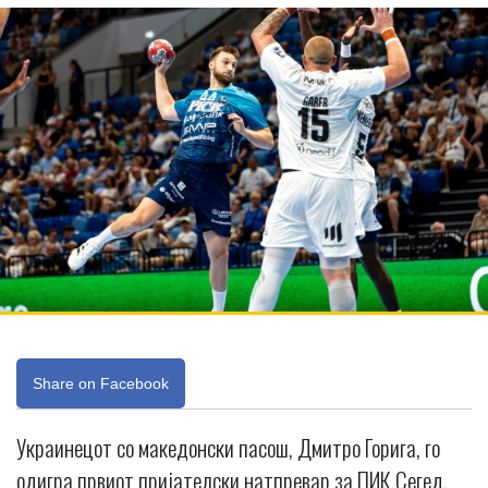
Share on Facebook
Украинецот со македонски пасош, Дмитро Горига, го
одигра првиот пријателски натпревар за ПИК Сегед.