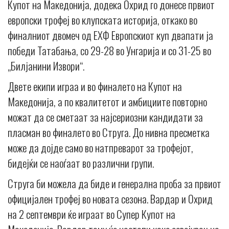
Купот на Македонија, додека Охрид го донесе првиот
европски трофеј во клупската историја, откако во
финалниот двомеч од ЕХФ Европскиот куп двапати ја
победи Татабања, со 29-28 во Унгарија и со 31-25 во
„Билјанини Извори“.
Двете екипи играа и во финалето на Купот на
Македонија, а по квалитетот и амбициите повторно
можат да се сметаат за најсериозни кандидати за
пласман во финалето во Струга. До нивна пресметка
може да дојде само во натпреварот за трофејот,
бидејќи се наоѓаат во различни групи.
Струга би можела да биде и генерална проба за првиот
официјален трофеј во новата сезона. Вардар и Охрид
на 2 септември ќе играат во Супер Купот на