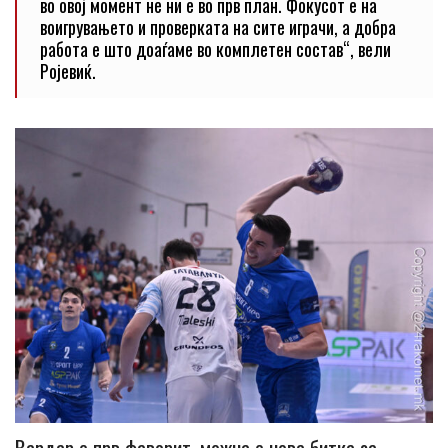
во овој момент не ни е во прв план. Фокусот е на
воигрувањето и проверката на сите играчи, а добра
работа е што доаѓаме во комплетен состав“, вели
Ројевиќ.
Вардар е прв фаворит, можна е нова битка за