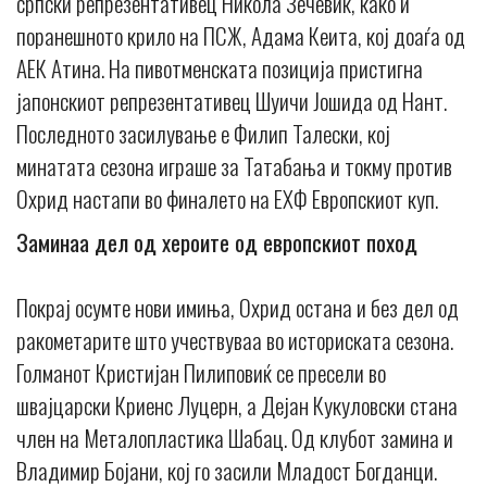
српски репрезентативец Никола Зечевиќ, како и
поранешното крило на ПСЖ, Адама Кеита, кој доаѓа од
АЕК Атина. На пивотменската позиција пристигна
јапонскиот репрезентативец Шуичи Јошида од Нант.
Последното засилување е Филип Талески, кој
минатата сезона играше за Татабања и токму против
Охрид настапи во финалето на ЕХФ Европскиот куп.
Заминаа дел од хероите од европскиот поход
Покрај осумте нови имиња, Охрид остана и без дел од
ракометарите што учествуваа во историската сезона.
Голманот Кристијан Пилиповиќ се пресели во
швајцарски Криенс Луцерн, а Дејан Кукуловски стана
член на Металопластика Шабац. Од клубот замина и
Владимир Бојани, кој го засили Младост Богданци.