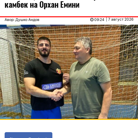
камбек на Орхан Емини
| 7 август 2026
Авор: Душко Андов
09:24