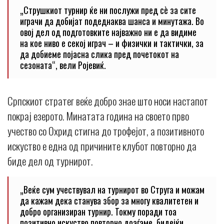
„Струшкиот турнир ќе ни послужи пред сè за сите
играчи да добијат подеднаква шанса и минутажа. Во
овој дел од подготовките најважно ни е да видиме
на кое ниво е секој играч – и физички и тактички, за
да добиеме појасна слика пред почетокот на
сезоната“, вели Ројевиќ.
Српскиот стратег веќе добро знае што носи настапот
покрај езерото. Минатата година на своето прво
учество со Охрид стигна до трофејот, а позитивното
искуство е една од причините клубот повторно да
биде дел од турнирот.
„Веќе сум учествувал на турнирот во Струга и можам
да кажам дека станува збор за многу квалитетен и
добро организиран турнир. Токму поради тоа
позитивно искуство повторно доаѓаме, бидејќи