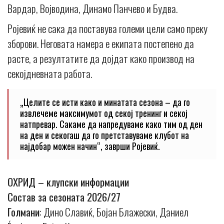
Вардар, Војводина, Динамо Панчево и Будва.
Ројевиќ не сака да поставува големи цели само преку
зборови. Неговата намера е екипата постепено да
расте, а резултатите да дојдат како производ на
секојдневната работа.
„Целите се исти како и минатата сезона – да го
извлечеме максимумот од секој тренинг и секој
натпревар. Сакаме да напредуваме како тим од ден
на ден и секогаш да го претставуваме клубот на
најдобар можен начин“, заврши Ројевиќ.
ОХРИД – клупски информации
Состав за сезоната 2026/27
Голмани
: Дино Славиќ, Бојан Блажески, Даниел