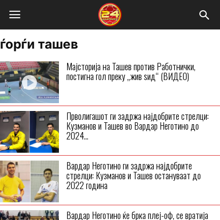
ѓорѓи ташев
Мајсторија на Ташев против Работнички,
постигна гол преку „жив ѕид“ (ВИДЕО)
Прволигашот ги задржа најдобрите стрелци:
Кузманов и Ташев во Вардар Неготино до
2024...
Вардар Неготино ги задржа најдобрите
стрелци: Кузманов и Ташев остануваат до
2022 година
Вардар Неготино ќе брка плеј-оф, се вратија