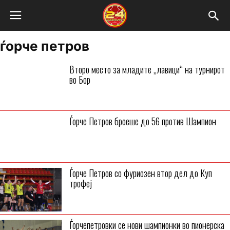
ѓорче петров
Второ место за младите „лавици“ на турнирот
во Бор
Ѓорче Петров броеше до 56 против Шампион
Ѓорче Петров со фуриозен втор дел до Куп
трофеј
Ѓорчепетровки се нови шампионки во пионерска