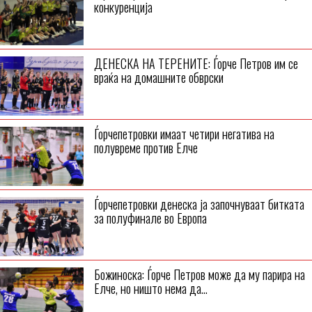
конкуренција
ДЕНЕСКА НА ТЕРЕНИТЕ: Ѓорче Петров им се
враќа на домашните обврски
Ѓорчепетровки имаат четири негатива на
полувреме против Елче
Ѓорчепетровки денеска ја започнуваат битката
за полуфинале во Европа
Божиноска: Ѓорче Петров може да му парира на
Елче, но ништо нема да...