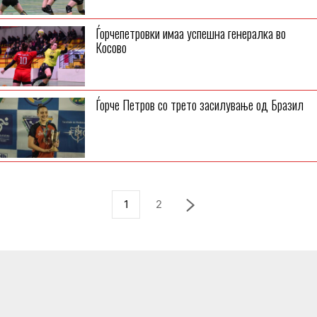
Ѓорчепетровки имаа успешна генералка во
Косово
Ѓорче Петров со трето засилување од Бразил
1
2