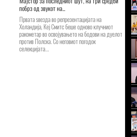
Мајстор за последниот шут, на три средби
побрз од звукот на...
Првата ѕвезда во репрезентацијата на
Холандија, Кеј Смитс беше одново клучниот
ракометар во освојувањето на бодови на дуелот
против Полска. Со неговиот погодок
селекцијата...