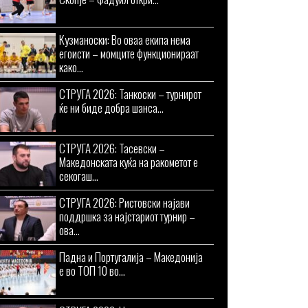
Кузманоски: Во оваа екипа нема
егоисти – момците функционираат
како...
СТРУГА 2026: Танкоски – турнирот
ќе ни биде добра шанса...
СТРУГА 2026: Тасевски –
Македонската куќа на ракометот е
секогаш...
СТРУГА 2026: Ристовски најави
поддршка за најстариот турнир –
ова...
Падна и Португалија – Македонија
е во ТОП 10 во...