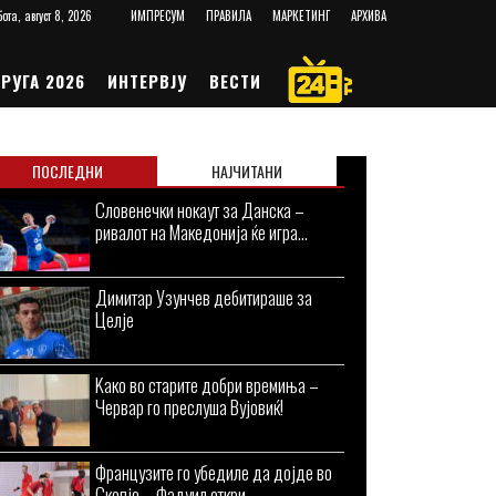
ота, август 8, 2026
ИМПРЕСУМ
ПРАВИЛА
МАРКЕТИНГ
АРХИВА
РУГА 2026
ИНТЕРВЈУ
ВЕСТИ
ПОСЛЕДНИ
НАЈЧИТАНИ
Словенечки нокаут за Данска –
ривалот на Македонија ќе игра...
Димитар Узунчев дебитираше за
Целје
Kaко во старите добри времиња –
Червар го преслуша Вујовиќ!
Французите го убедиле да дојде во
Скопје – Фадуил откри...