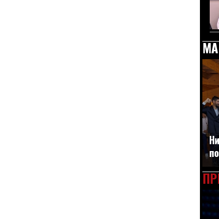
МА
Ни
по
ПР