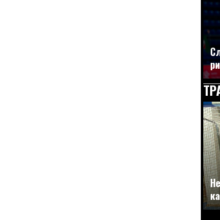
Сл
ри
ТР
Не
ка