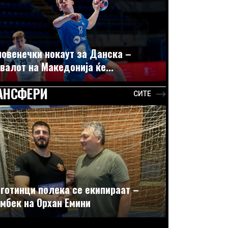
овенечки нокаут за Данска –
валот на Македонија ќе...
АНСФЕРИ
СИТЕ
готинци полека се екипираат –
мбек на Орхан Емини