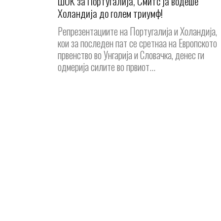
ШОК за Португалија, Смитс ја водеше
Холандија до голем триумф!
Репрезентациите на Португалија и Холандија,
кои за последен пат се сретнаа на Европското
првенство во Унгарија и Словачка, денес ги
одмерија силите во првиот...