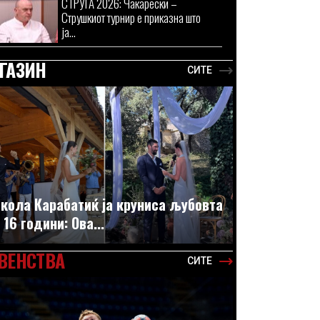
СТРУГА 2026: Чакарески –
Струшкиот турнир е приказна што
ја...
ГАЗИН
СИТЕ
кола Карабатиќ ја круниса љубовта
 16 години: Ова...
ВЕНСТВА
СИТЕ