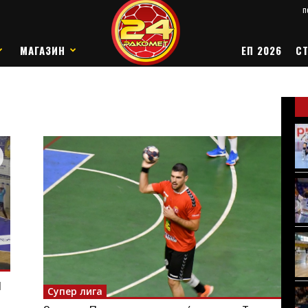
п
МАГАЗИН
ЕП 2026
СТ
и
Супер лига