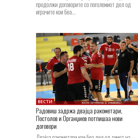
продолжи договорите со поголемиот дел од
играчите кои беа...
ВЕСТИ
Радовиш задржа двајца ракометари,
Постолов и Органџиев потпишаа нови
договори
Двајца ракометари кои беа дел од тимот на