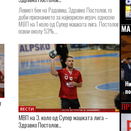
Левиот бек на Радовиш, Здравко Постолов, го
доби признанието за најкорисен играч, односно
МВП на 1 коло од Супер машката лига. Постолов
МА
освои околу 53%...
Ни
по
т
ПР
ВЕСТИ
МВП на 3. коло од Супер машката лига –
Здравко Постолов...