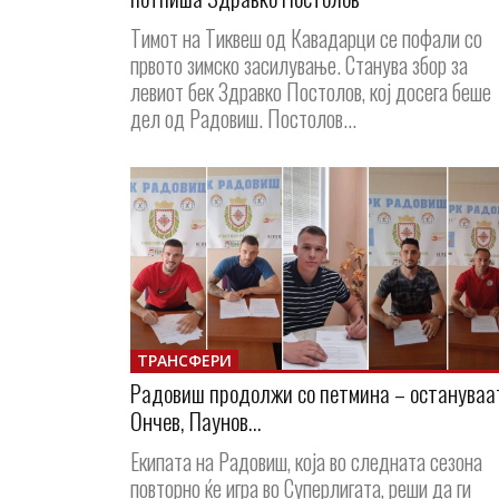
Тимот на Тиквеш од Кавадарци се пофали со
првото зимско засилување. Станува збор за
левиот бек Здравко Постолов, кој досега беше
дел од Радовиш. Постолов...
ТРАНСФЕРИ
Радовиш продолжи со петмина – остануваа
Ончев, Паунов…
Екипата на Радовиш, која во следната сезона
повторно ќе игра во Суперлигата, реши да ги