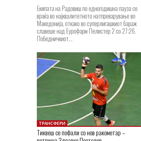
Екипата на Радовиш по едногодишна пауза се
враќа во најквалитетното натпреварување во
Македонија, откако во суперлигашкиот бараж
славеше над Еурофарм Пелистер 2 со 27:26.
Победничкиот...
ТРАНСФЕРИ
Тиквеш се пофали со нов ракометар –
потпиша Здравко Постолов