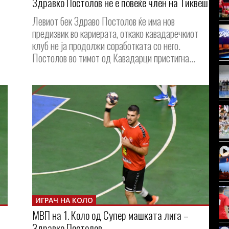
Здравко Постолов не е повеќе член на Тиквеш
Левиот бек Здраво Постолов ќе има нов
предизвик во кариерата, откако кавадаречкиот
клуб не ја продолжи соработката со него.
Постолов во тимот од Кавадарци пристигна...
ИГРАЧ НА КОЛО
МВП на 1. Коло од Супер машката лига –
Здравко Постолов...