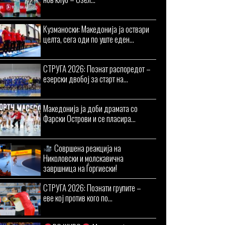
Кузманоски: Македонија ја оствари
целта, сега оди по уште еден...
СТРУГА 2026: Познат распоредот –
езерски двобој за старт на...
Македонија ја доби драмата со
Фарски Острови и се пласира...
Совршена реакција на
Николовски и молскавична
завршница на Ѓоргиески!
СТРУГА 2026: Познати групите –
еве кој против кого по...