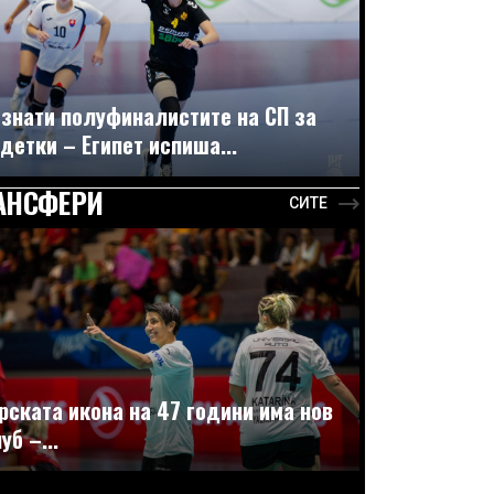
знати полуфиналистите на СП за
детки – Египет испиша...
АНСФЕРИ
СИТЕ
рската икона на 47 години има нов
уб –...