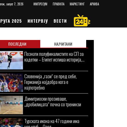
еток, август 7, 2026
ИМПРЕСУМ
ПРАВИЛА
МАРКЕТИНГ
АРХИВА
РУГА 2025
ИНТЕРВЈУ
ВЕСТИ
ПОСЛЕДНИ
НАЈЧИТАНИ
Познати полуфиналистите на СП за
кадетки – Египет испиша историја,...
Словенија „гази“ се пред себе,
Германија најдобра кога е
најпотребно
Димитриоски прозиваше,
„дробилицата“ почна со тренинзи
Турската икона на 47 години има
нов клуб – Озел...