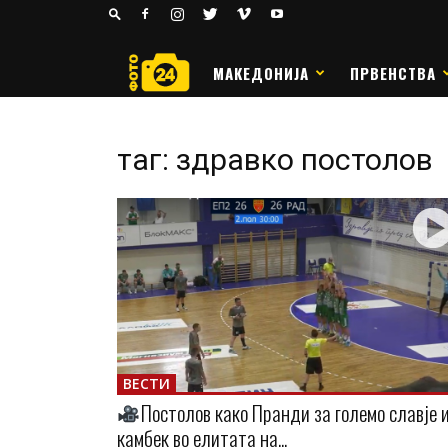
24
РАКОМЕТ
МАКЕДОНИЈА
ПРВЕНСТВА
таг: здравко постолов
ВЕСТИ
Постолов како Пранди за големо славје 
камбек во елитата на...