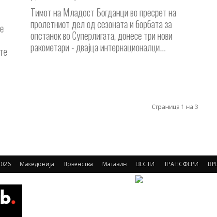
Тимот на Младост Богданци во пресрет на
пролетниот дел од сезоната и борбата за
се
опстанок во Суперлигата, донесе три нови
ракометари - двајца интернационалци...
те
Страница 1 на 3
026
Македонија
Првенства
Магазин
ВЕСТИ
ТРАНСФЕРИ
ВР