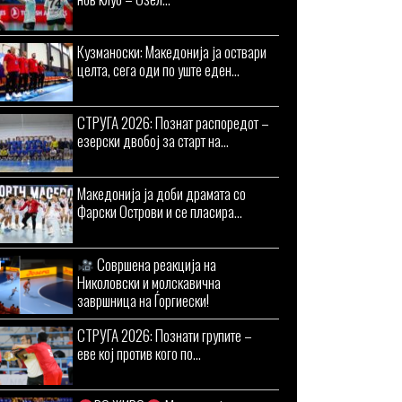
Кузманоски: Македонија ја оствари
целта, сега оди по уште еден...
СТРУГА 2026: Познат распоредот –
езерски двобој за старт на...
Македонија ја доби драмата со
Фарски Острови и се пласира...
Совршена реакција на
Николовски и молскавична
завршница на Ѓоргиески!
СТРУГА 2026: Познати групите –
еве кој против кого по...