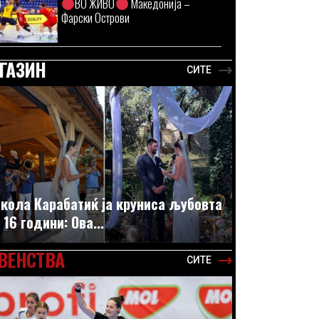
ВО ЖИВО
Македонија –
Фарски Острови
ГАЗИН
СИТЕ
кола Карабатиќ ја круниса љубовта
 16 години: Ова...
ВЕНСТВА
СИТЕ