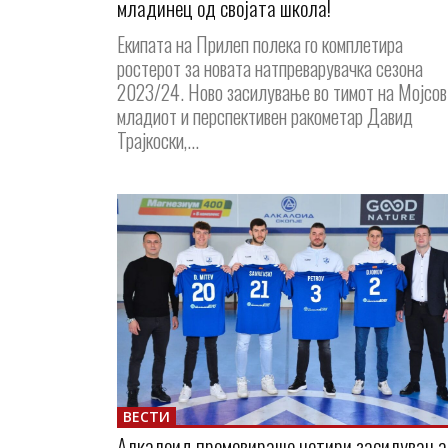
младинец од својата школа!
Екипата на Прилеп полека го комплетира
ростерот за новата натпреварувачка сезона
2023/24. Ново засилување во тимот на Мојсов
младиот и перспективен ракометар Давид
Трајкоски,...
ВЕСТИ
Алкалоид промовираше четири засилувања