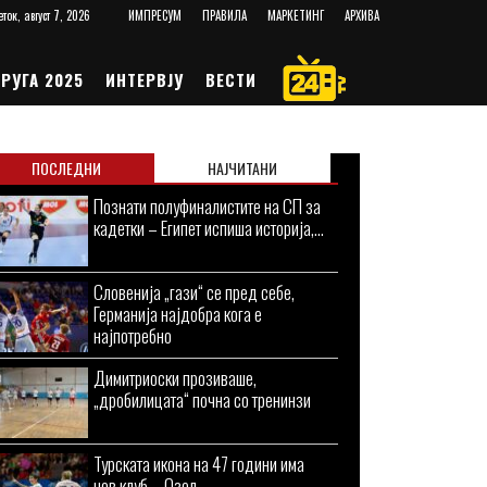
еток, август 7, 2026
ИМПРЕСУМ
ПРАВИЛА
МАРКЕТИНГ
АРХИВА
РУГА 2025
ИНТЕРВЈУ
ВЕСТИ
ПОСЛЕДНИ
НАЈЧИТАНИ
Познати полуфиналистите на СП за
кадетки – Египет испиша историја,...
Словенија „гази“ се пред себе,
Германија најдобра кога е
најпотребно
Димитриоски прозиваше,
„дробилицата“ почна со тренинзи
Турската икона на 47 години има
нов клуб – Озел...