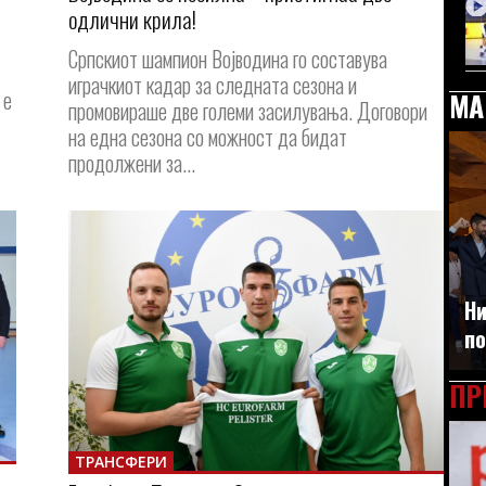
одлични крила!
Српскиот шампион Војводина го составува
играчкиот кадар за следната сезона и
 е
МА
промовираше две големи засилувања. Договори
на една сезона со можност да бидат
продолжени за...
Ни
по
ПР
ТРАНСФЕРИ