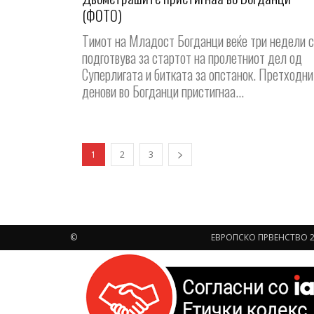
(ФОТО)
Тимот на Младост Богданци веќе три недели 
подготвува за стартот на пролетниот дел од
Суперлигата и битката за опстанок. Претходни
денови во Богданци пристигнаа...
1
2
3
©
ЕВРОПСКО ПРВЕНСТВО 2