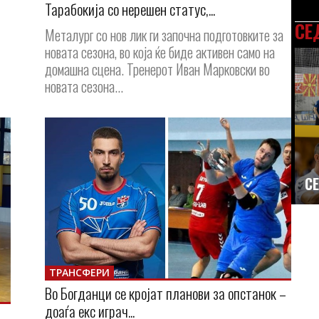
Тарабокија со нерешен статус,...
СЕ
Металург со нов лик ги започна подготовките за
новата сезона, во која ќе биде активен само на
домашна сцена. Тренерот Иван Марковски во
новата сезона...
СЕ
ТРАНСФЕРИ
Во Богданци се кројат планови за опстанок –
доаѓа екс играч...