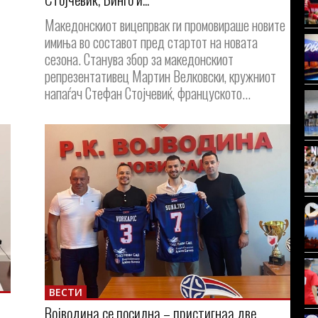
Македонскиот вицепрвак ги промовираше новите
имиња во составот пред стартот на новата
сезона. Станува збор за македонскиот
репрезентативец Мартин Велковски, кружниот
напаѓач Стефан Стојчевиќ, француското...
ВЕСТИ
Војводина се посилна – пристигнаа две