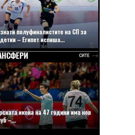
знати полуфиналистите на СП за
детки – Египет испиша...
АНСФЕРИ
СИТЕ
рската икона на 47 години има нов
уб –...