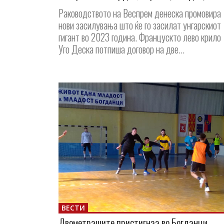
Раководството на Веспрем денеска промовира
нови засилувања што ќе го засилат унгарскиот
гигант во 2023 година. Францускто лево крило
Уго Деска потпиша договор на две...
ВЕСТИ
Двометрашите пристигнаа во Богданци