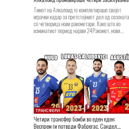
Tимот на Алкалоид го комплетираше својот
играчки кадар за претстојниот дел од сезонат
со четворица нови ракометари. Како што во
изминатиот период најави 24Ракомет, нови...
ТРАНСФЕРИ
Четири трансфер бомби во еден еден:
Веспрем ги потврди Фабрегас, Сандел,...