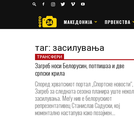
24
РАКОМЕТ
МАКЕДОНИЈА
ПРВЕНСТВА
таг: засилувања
ТРАНСФЕРИ
Загреб носи Белорусин, потпишаа и две
српски крила
Според хрватскиот портал „Спортске новости“,
Загреб за следната сезона планира уште некол
засилувања. Меѓу нив е белорускиот
репрезентативец Станислав Садуски, кој
моментално настапува како позајмен...