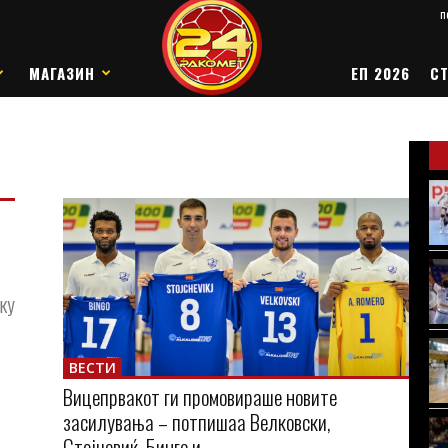
п
МАГАЗИН
ЕП 2026
СТ
ку
ВЕСТИ
Вицепрвакот ги промовираше новите
засилувања – потпишаа Велковски,
Стојчевиќ, Бинго и...