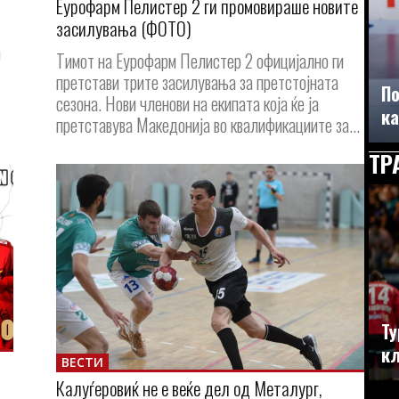
Еурофарм Пелистер 2 ги промовираше новите
засилувања (ФОТО)
а
Тимот на Еурофарм Пелистер 2 официјално ги
претстави трите засилувања за претстојната
По
сезона. Нови членови на екипата која ќе ја
ка
претставува Македонија во квалификациите за...
ТР
Ту
кл
ВЕСТИ
Калуѓеровиќ не е веќе дел од Металург,