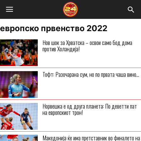
европско првенство 2022
Нов шок за Хрватска – освои само бод дома
против Холандија!
Тофт: Разочарана сум, но по првата чаша вино…
Норвешка е од друга планета: По деветти пат
на европскиот трон!
Македонија ќе има претставник во финалето на