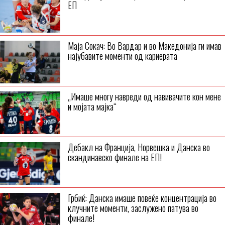
ЕП
Маја Сокач: Во Вардар и во Македонија ги имав
најубавите моменти од кариерата
„Имаше многу навреди од навивачите кон мене
и мојата мајка“
Дебакл на Франција, Норвешка и Данска во
скандинавско финале на ЕП!
Грбиќ: Данска имаше повеќе концентрација во
клучните моменти, заслужено патува во
финале!