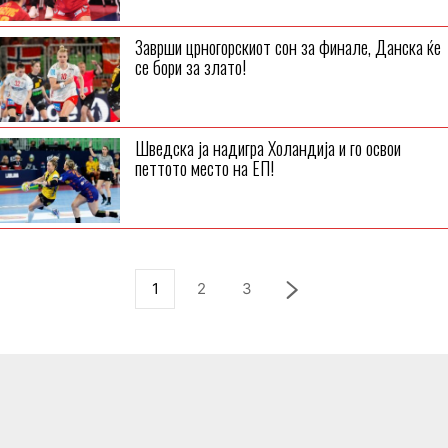
Заврши црногорскиот сон за финале, Данска ќе
се бори за злато!
Шведска ја надигра Холандија и го освои
петтото место на ЕП!
1
2
3