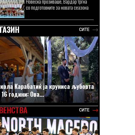
Новеска прозиваше, Вардар тргна
со подготовките за новата сеазона
ГАЗИН
СИТЕ
кола Карабатиќ ја круниса љубовта
 16 години: Ова...
ВЕНСТВА
СИТЕ