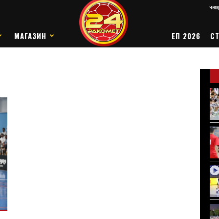
четв
МАГАЗИН
ЕП 2026
СТ