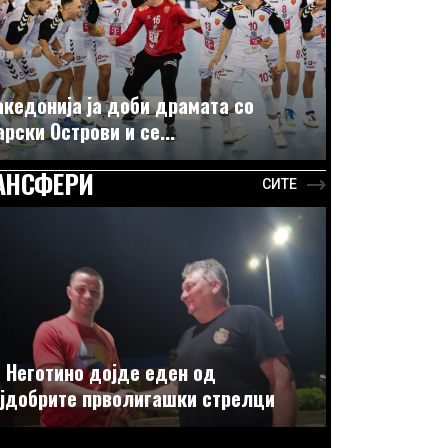
кедонија ја доби драмата со
рски Острови и се...
АНСФЕРИ
СИТЕ
 Неготино дојде еден од
јдобрите прволигашки стрелци