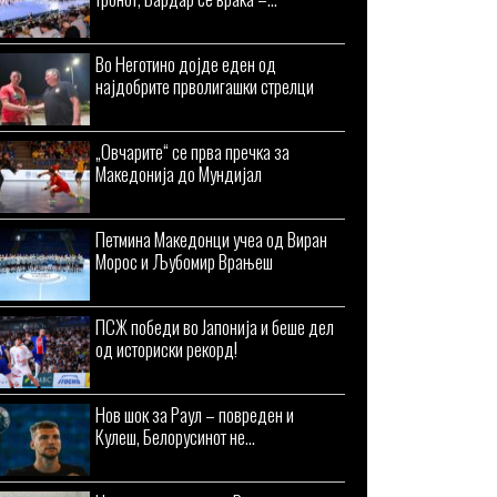
Во Неготино дојде еден од
најдобрите прволигашки стрелци
„Овчарите“ се прва пречка за
Македонија до Мундијал
Петмина Македонци учеа од Виран
Морос и Љубомир Врањеш
ПСЖ победи во Јапонија и беше дел
од историски рекорд!
Нов шок за Раул – повреден и
Кулеш, Белорусинот не...