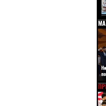
МА
Ни
по
ПР