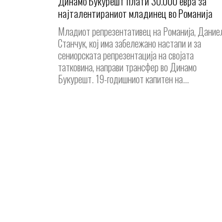
Динамо Букурешт плати 30.000 евра за
најталентираниот младинец во Романија
Младиот репрезентативец на Романија, Дание
Станчук, кој има забележано настапи и за
сениорската репрезентација на својата
татковина, направи трансфер во Динамо
Букурешт. 19-годишниот капитен на...