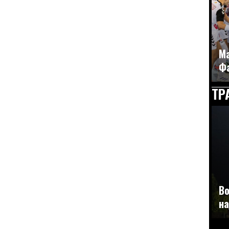
Ма
Фа
ТР
Во
на