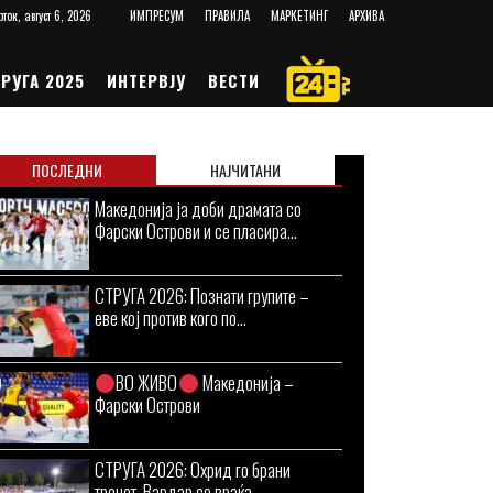
рток, август 6, 2026
ИМПРЕСУМ
ПРАВИЛА
МАРКЕТИНГ
АРХИВА
РУГА 2025
ИНТЕРВЈУ
ВЕСТИ
ПОСЛЕДНИ
НАЈЧИТАНИ
Македонија ја доби драмата со
Фарски Острови и се пласира...
СТРУГА 2026: Познати групите –
еве кој против кого по...
ВО ЖИВО
Македонија –
Фарски Острови
СТРУГА 2026: Охрид го брани
тронот, Вардар се враќа –...