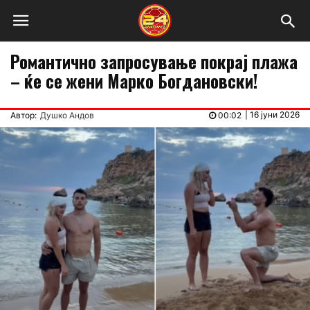
Романтично запросување покрај плажа
– ќе се жени Марко Богдановски!
|
16 јуни 2026
Автор:
Душко Андов
00:02