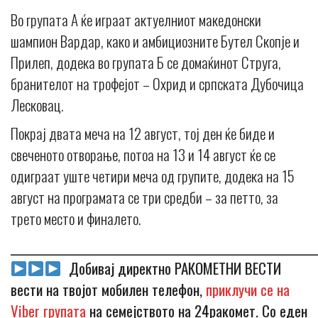
Во групата А ќе играат актуелниот македонски
шампион Вардар, како и амбициозните Бутел Скопје и
Прилеп, додека во групата Б се домаќинот Струга,
бранителот на трофејот – Охрид и српската Дубочица
Лесковац.
Покрај двата меча на 12 август, тој ден ќе биде и
свеченото отворање, потоа на 13 и 14 август ќе се
одиграат уште четири меча од групите, додека на 15
август на програмата се три средби – за петто, за
трето место и финалето.
_____________________________________________________________
Добивај директно РАКОМЕТНИ ВЕСТИ
вести на твојот мобилен телефон,
приклучи се на
Viber групата
на семејството на 24ракомет. Со еден