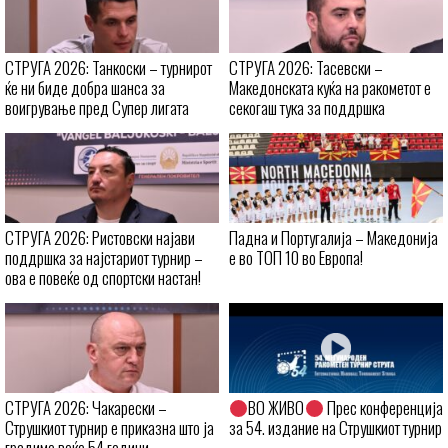
СТРУГА 2026: Танкоски – турнирот
СТРУГА 2026: Тасевски –
ќе ни биде добра шанса за
Македонската куќа на ракометот е
воигрување пред Супер лигата
секогаш тука за поддршка
СТРУГА 2026: Ристовски најави
Падна и Португалија – Македонија
поддршка за најстариот турнир –
е во ТОП 10 во Европа!
ова е повеќе од спортски настан!
СТРУГА 2026: Чакарески –
ВО ЖИВО
Прес конференција
Струшкиот турнир е приказна што ја
за 54. издание на Струшкиот турнир
градиме веќе 54 години