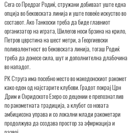
Сега со Предраг Родиќ, стружани добиваат уште една
опција во бековската линија и уште повеќе искуство во
составот. Ако Танкоски треба да биде главниот
организатор на играта, Шилегов носи брзина на крило,
Петров цврстина на шест метри, а Георгиевски
поливалентност во бековската линија, тогаш Родиќ
треба да донесе сила, шут и дополнителна длабочина
во нападот.
РК Струга има посебно место во македонскиот ракомет
како еден од најстарите клубови. Градот покрај Црн
Дрим и Охридското Езеро со децении е препознатлив
по ракометната традиција, а клубот со новата
амбициозна управа и со локални млади ракометари
продолжува да создава простор за афирмација и
развој.