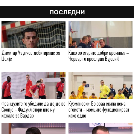
ПОСЛЕДНИ
Димитар Узунчев дебитираше за
Kaко во старите добри времиња –
Целје
Червар го преслуша Вујовиќ!
Французите го убедиле да дојде во
Кузманоски: Во оваа екипа нема
Скопје – Фадуил откри што му
егоисти – момците функционираат
кажале за Вардар
како едно