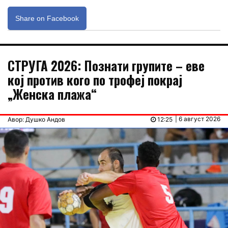
Share on Facebook
СТРУГА 2026: Познати групите – еве
кој против кого по трофеј покрај
„Женска плажа“
| 6 август 2026
Авор: Душко Андов
12:25