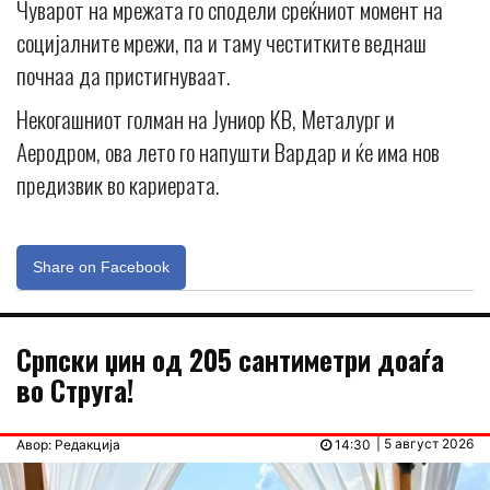
Чуварот на мрежата го сподели среќниот момент на
социјалните мрежи, па и таму честитките веднаш
почнаа да пристигнуваат.
Некогашниот голман на Јуниор КВ, Металург и
Аеродром, ова лето го напушти Вардар и ќе има нов
предизвик во кариерата.
Share on Facebook
Српски џин од 205 сантиметри доаѓа
во Струга!
| 5 август 2026
Авор: Редакција
14:30