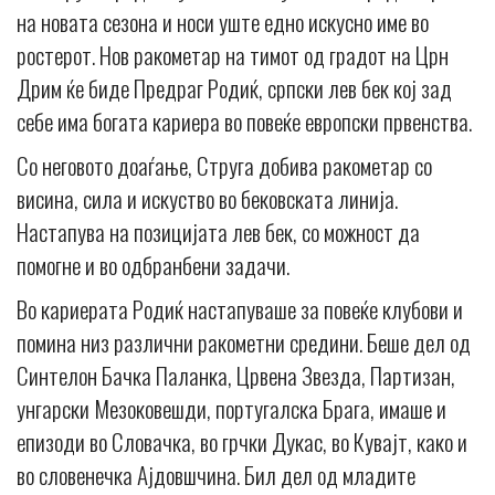
на новата сезона и носи уште едно искусно име во
ростерот. Нов ракометар на тимот од градот на Црн
Дрим ќе биде Предраг Родиќ, српски лев бек кој зад
себе има богата кариера во повеќе европски првенства.
Со неговото доаѓање, Струга добива ракометар со
висина, сила и искуство во бековската линија.
Настапува на позицијата лев бек, со можност да
помогне и во одбранбени задачи.
Во кариерата Родиќ настапуваше за повеќе клубови и
помина низ различни ракометни средини. Беше дел од
Синтелон Бачка Паланка, Црвена Звезда, Партизан,
унгарски Мезоковешди, португалска Брага, имаше и
епизоди во Словачка, во грчки Дукас, во Кувајт, како и
во словенечка Ајдовшчина. Бил дел од младите