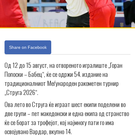
Share on Facebook
Од 12 до 15 август, на отвореното игралиште „Горан
Попоски – Бабец“, ќе се одржи 54. издание на
традиционалниот Меѓународен ракометен турнир
„Струга 2026“.
Ова лето во Струга ќе играат шест екипи поделени во
две групи – пет македонски и една екипа од странство
ќе се борат за трофејот, кој најмногу пати го има
освојувано Вардар, вкупно 14.