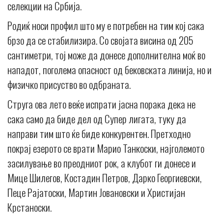
селекции на Србија.
Родиќ носи профил што му е потребен на тим кој сака
брзо да се стабилизира. Со својата висина од 205
сантиметри, тој може да донесе дополнителна моќ во
нападот, поголема опасност од бековската линија, но и
физичко присуство во одбраната.
Струга ова лето веќе испрати јасна порака дека не
сака само да биде дел од Супер лигата, туку да
направи тим што ќе биде конкурентен. Претходно
покрај езерото се врати Марио Танкоски, најголемото
засилување во преодниот рок, а клубот ги донесе и
Мице Шилегов, Костадин Петров, Дарко Георгиевски,
Пеце Рајатоски, Мартин Јовановски и Христијан
Крстаноски.