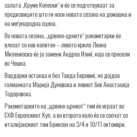
салата „Круме Кепески“ и ќе се подготвуваат за
предизвиците што ги носи новата сезона на домашна и
на меѓународна сцена.
Во новата сезона, „црвено-црните“ ракометарки ќе
влезат со нов капитен – левото крило Леона
Миленкоска ќе ја замени Андреа Илиќ, која се пресели
во Чешка.
Вардарки останаа и без Таида Беровиќ, но дојдоа
голманката Марија Дуновска и левиот бек Анастасија
Тодоровска.
Ракометарките на „црвено-црниот“ тим ќе играат во
ЕХФ Европскиот Куп, а во второто коло ќе се соочат со
италијанскиот тим Бриксен на 3/4 и 10/11 октомври.