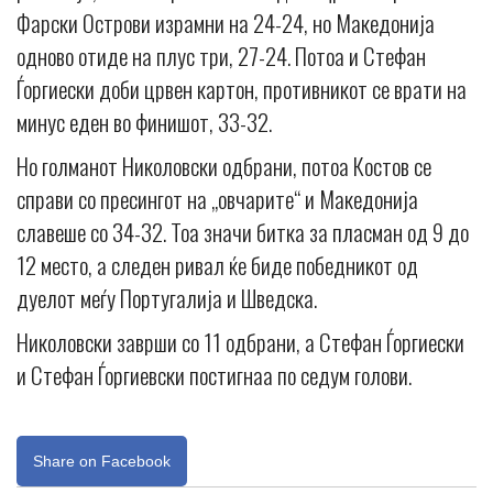
Фарски Острови израмни на 24-24, но Македонија
одново отиде на плус три, 27-24. Потоа и Стефан
Ѓоргиески доби црвен картон, противникот се врати на
минус еден во финишот, 33-32.
Но голманот Николовски одбрани, потоа Костов се
справи со пресингот на „овчарите“ и Македонија
славеше со 34-32. Тоа значи битка за пласман од 9 до
12 место, а следен ривал ќе биде победникот од
дуелот меѓу Португалија и Шведска.
Николовски заврши со 11 одбрани, а Стефан Ѓоргиески
и Стефан Ѓоргиевски постигнаа по седум голови.
Share on Facebook