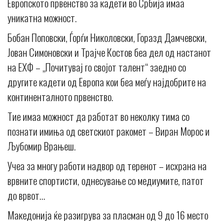
Европското првенство за кадети во Србија имаа
уникатна можност.
Бобан Поповски, Ѓорѓи Николовски, Горазд Дамчевски,
Јован Симоновски и Трајче Костов беа дел од настанот
на ЕХФ – „Почитувај го својот талент“ заедно со
другите кадети од Европа кои беа меѓу најдобрите на
континенталното првенство.
Тие имаа можност да работат во неколку тима со
познати имиња од светскиот ракомет – Виран Морос и
Љубомир Врањеш.
Учеа за многу работи надвор од теренот – исхрана на
врвните спортисти, однесување со медиумите, патот
до врвот…
Македонија ќе разигрува за пласман од 9 до 16 место