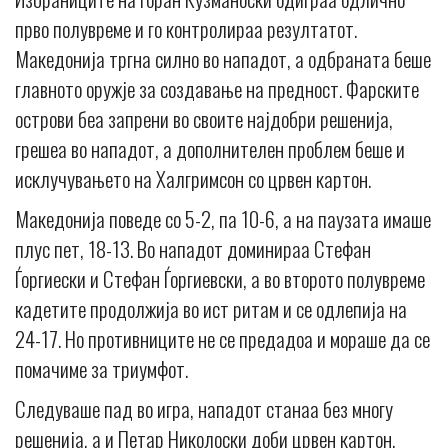
прво полувреме и го контролираа резултатот.
Македонија тргна силно во нападот, а одбраната беше
главното оружје за создавање на предност. Фарските
острови беа запрени во своите најдобри решенија,
грешеа во нападот, а дополнителен проблем беше и
исклучувањето на Халгримсон со црвен картон.
Македонија поведе со 5-2, па 10-6, а на паузата имаше
плус пет, 18-13. Во нападот доминираа Стефан
Ѓоргиески и Стефан Ѓоргиевски, а во второто полувреме
кадетите продолжија во ист ритам и се одлепија на
24-17. Но противниците не се предадоа и мораше да се
помачиме за триумфот.
Следуваше пад во игра, нападот станаа без многу
решенија, а и Петар Николоски доби црвен картон.