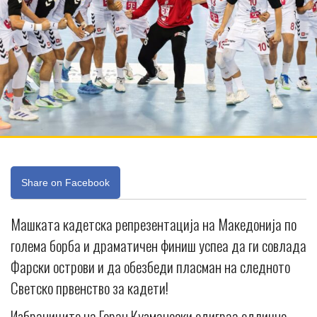
Share on Facebook
Машката кадетска репрезентација на Македонија по
голема борба и драматичен финиш успеа да ги совлада
Фарски острови и да обезбеди пласман на следното
Светско првенство за кадети!
Избраниците на Горан Кузманоски одиграа одлично