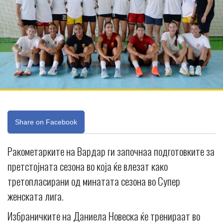
Share on Facebook
Ракометарките на Вардар ги започнаа подготовките за
претстојната сезона во која ќе влезат како
третопласирани од минатата сезона во Супер
женската лига.
Избраничките на Даниела Новеска ќе тренираат во