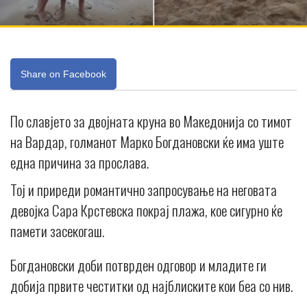
Share on Facebook
По славјето за двојната круна во Македонија со тимот
на Вардар, голманот Марко Богдановски ќе има уште
една причина за прослава.
Тој и приреди романтично запросување на неговата
девојка Сара Крстевска покрај плажа, кое сигурно ќе
памети засекогаш.
Богдановски доби потврден одговор и младите ги
добија првите честитки од најблиските кои беа со нив.