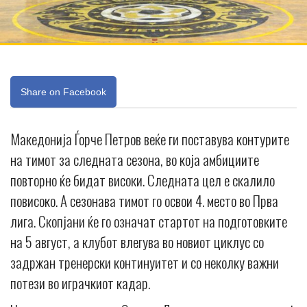
Share on Facebook
Македонија Ѓорче Петров веќе ги поставува контурите
на тимот за следната сезона, во која амбициите
повторно ќе бидат високи. Следната цел е скалило
повисоко. А сезонава тимот го освои 4. место во Прва
лига. Скопјани ќе го означат стартот на подготовките
на 5 август, а клубот влегува во новиот циклус со
задржан тренерски континуитет и со неколку важни
потези во играчкиот кадар.