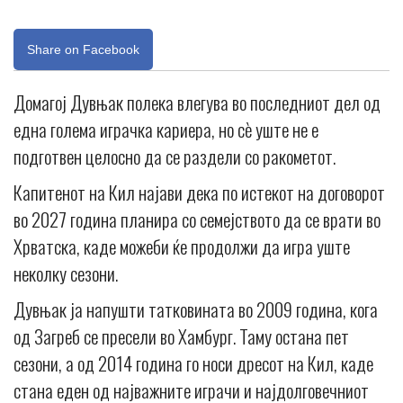
Share on Facebook
Домагој Дувњак полека влегува во последниот дел од
една голема играчка кариера, но сè уште не е
подготвен целосно да се раздели со ракометот.
Капитенот на Кил најави дека по истекот на договорот
во 2027 година планира со семејството да се врати во
Хрватска, каде можеби ќе продолжи да игра уште
неколку сезони.
Дувњак ја напушти татковината во 2009 година, кога
од Загреб се пресели во Хамбург. Таму остана пет
сезони, а од 2014 година го носи дресот на Кил, каде
стана еден од најважните играчи и најдолговечниот