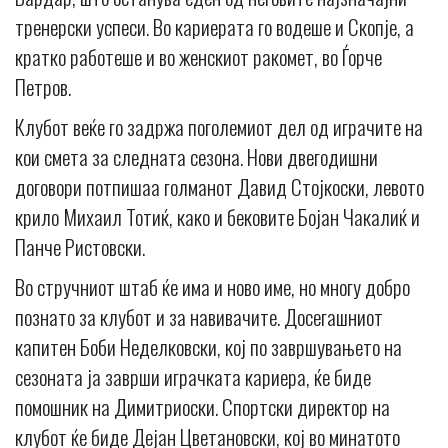
тренерски успеси. Во кариерата го водеше и Скопје, а
кратко работеше и во женскиот ракомет, во Ѓорче
Петров.
Клубот веќе го задржа поголемиот дел од играчите на
кои смета за следната сезона. Нови двегодишни
договори потпишаа голманот Давид Стојкоски, левото
крило Михаил Тотиќ, како и бековите Бојан Чакалиќ и
Панче Ристовски.
Во стручниот штаб ќе има и ново име, но многу добро
познато за клубот и за навивачите. Досегашниот
капитен Боби Неделковски, кој по завршувањето на
сезоната ја заврши играчката кариера, ќе биде
помошник на Димитриоски. Спортски директор на
клубот ќе биде Дејан Цветановски, кој во минатото