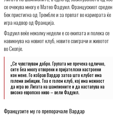
се очекува многу е Матео Фадуил. Францускиот среден
бек пристигна од Трембле и за првпат во кариерата ќе
игра надвор од Франција.
Фадуил веќе неколку недели е со екипата и полека се
навикнува на новиот клуб, новите соиграчи и животот
во Скопје.
„Се чувствувам добро. Групата ме пречека одлично,
сите беа многу отворени и пријателски настроени
кон мене. Го избрав Вардар затоа што клубот има
големи амбиции. Тоа е голем клуб, кој има можност
да игра во Лигата на шампионите и да настапува на
високо европско ниво – вели Фадуил.
Французите му го препорачале Вардар