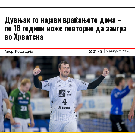
Дувњак го најави враќањето дома –
по 18 години може повторно да заигра
во Хрватска
| 5 август 2026
Авор: Редакција
21:48