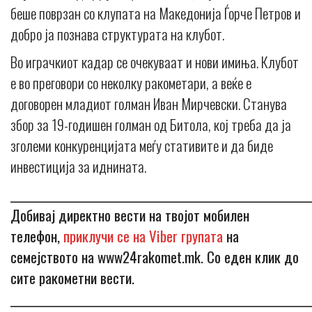
беше поврзан со клупата на Македонија Ѓорче Петров и
добро ја познава структурата на клубот.
Во играчкиот кадар се очекуваат и нови имиња. Клубот
е во преговори со неколку ракометари, а веќе е
договорен младиот голман Иван Мирчевски. Станува
збор за 19-годишен голман од Битола, кој треба да ја
зголеми конкуренцијата меѓу стативите и да биде
инвестиција за иднината.
_____________________________________________________________
Добивај директно вести на твојот мобилен
телефон,
приклучи се на Viber групата
на
семејството на www24rakomet.mk. Со еден клик до
сите ракометни вести.
_____________________________________________________________