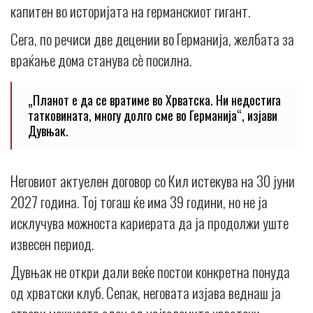
капитен во историјата на германскиот гигант.
Сега, по речиси две децении во Германија, желбата за
враќање дома станува сè посилна.
„Планот е да се вратиме во Хрватска. Ни недостига
татковината, многу долго сме во Германија“, изјави
Дувњак.
Неговиот актуелен договор со Кил истекува на 30 јуни
2027 година. Тој тогаш ќе има 39 години, но не ја
исклучува можноста кариерата да ја продолжи уште
извесен период.
Дувњак не откри дали веќе постои конкретна понуда
од хрватски клуб. Сепак, неговата изјава веднаш ја