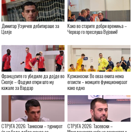
Димитар Узунчев дебитираше за
Kaко во старите добри времиња –
Целје
Червар го преслуша Вујовиќ!
Французите го убедиле да дојде во
Кузманоски: Во оваа екипа нема
Скопје – Фадуил откри што му
егоисти – момците функционираат
кажале за Вардар
како едно
СТРУГА 2026: Танкоски – турнирот
СТРУГА 2026: Тасевски –
ќе ни биде добра шанса за
Македонската куќа на ракометот е