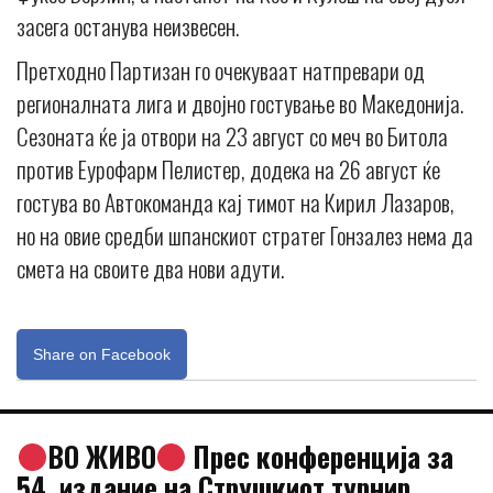
засега останува неизвесен.
Претходно Партизан го очекуваат натпревари од
регионалната лига и двојно гостување во Македонија.
Сезоната ќе ја отвори на 23 август со меч во Битола
против Еурофарм Пелистер, додека на 26 август ќе
гостува во Автокоманда кај тимот на Кирил Лазаров,
но на овие средби шпанскиот стратег Гонзалез нема да
смета на своите два нови адути.
Share on Facebook
ВО ЖИВО
Прес конференција за
54. издание на Струшкиот турнир