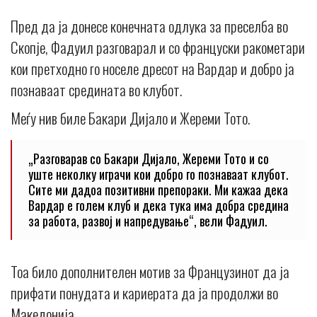
Пред да ја донесе конечната одлука за преселба во
Скопје, Фадуил разговарал и со француски ракометари
кои претходно го носеле дресот на Вардар и добро ја
познаваат средината во клубот.
Меѓу нив биле Бакари Дијало и Жереми Тото.
„Разговарав со Бакари Дијало, Жереми Тото и со
уште неколку играчи кои добро го познаваат клубот.
Сите ми дадоа позитивни препораки. Ми кажаа дека
Вардар е голем клуб и дека тука има добра средина
за работа, развој и напредување“, вели Фадуил.
Тоа било дополнителен мотив за Французинот да ја
прифати понудата и кариерата да ја продолжи во
Македонија.