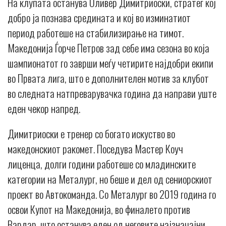
На клупата останува Оливер Димитриоски, стратег кој
добро ја познава средината и кој во изминатиот
период работеше на стабилизирање на тимот.
Македонија Ѓорче Петров зад себе има сезона во која
шампионатот го заврши меѓу четирите најдобри екипи
во Првата лига, што е дополнителен мотив за клубот
во следната натпреварувачка година да направи уште
еден чекор напред.
Димитриоски е тренер со богато искуство во
македонскиот ракомет. Поседува Мастер Коуч
лиценца, долги години работеше со младинските
категории на Металург, но беше и дел од сениорскиот
проект во Автокоманда. Со Металург во 2019 година го
освои Купот на Македонија, во финалето против
Вардар, што останува еден од неговите најзначајни