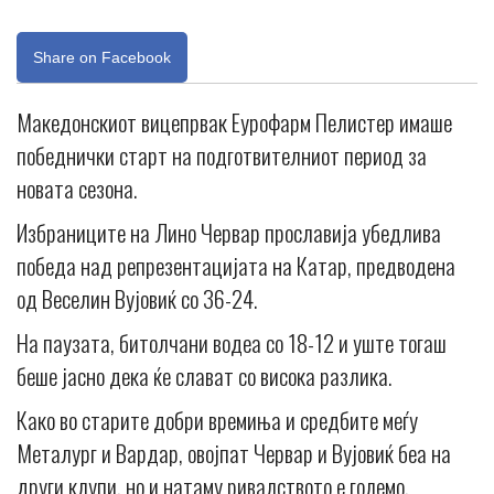
Share on Facebook
Македонскиот вицепрвак Еурофарм Пелистер имаше
победнички старт на подготвителниот период за
новата сезона.
Избраниците на Лино Червар прославија убедлива
победа над репрезентацијата на Катар, предводена
од Веселин Вујовиќ со 36-24.
На паузата, битолчани водеа со 18-12 и уште тогаш
беше јасно дека ќе слават со висока разлика.
Како во старите добри времиња и средбите меѓу
Металург и Вардар, овојпат Червар и Вујовиќ беа на
други клупи, но и натаму ривалството е големо.