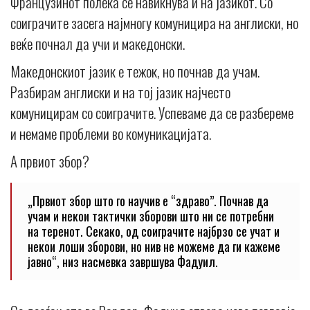
Французинот полека се навикнува и на јазикот. Со
соиграчите засега најмногу комуницира на англиски, но
веќе почнал да учи и македонски.
Македонскиот јазик е тежок, но почнав да учам.
Разбирам англиски и на тој јазик најчесто
комуницирам со соиграчите. Успеваме да се разбереме
и немаме проблеми во комуникацијата.
А првиот збор?
„Првиот збор што го научив е “здраво”. Почнав да
учам и некои тактички зборови што ни се потребни
на теренот. Секако, од соиграчите најбрзо се учат и
некои лоши зборови, но нив не можеме да ги кажеме
јавно“, низ насмевка завршува Фадуил.