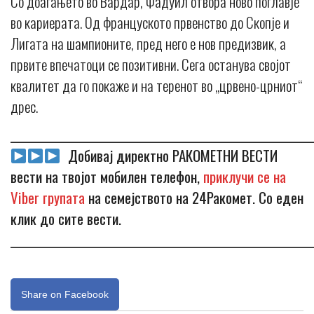
Со доаѓањето во Вардар, Фадуил отвора ново поглавје
во кариерата. Од француското првенство до Скопје и
Лигата на шампионите, пред него е нов предизвик, а
првите впечатоци се позитивни. Сега останува својот
квалитет да го покаже и на теренот во „црвено-црниот“
дрес.
_____________________________________________________________
Добивај директно РАКОМЕТНИ ВЕСТИ
вести на твојот мобилен телефон,
приклучи се на
Viber групата
на семејството на 24Ракомет. Со еден
клик до сите вести.
_____________________________________________________________
Share on Facebook