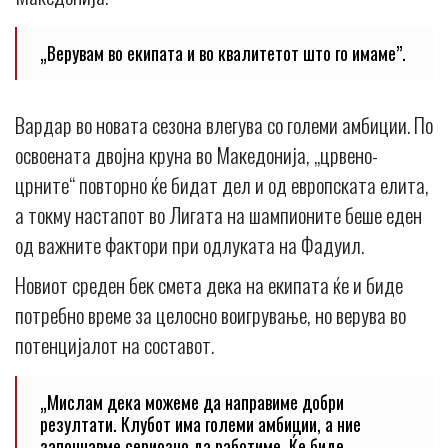
„Верувам во екипата и во квалитетот што го имаме”.
Вардар во новата сезона влегува со големи амбиции. По
освоената двојна круна во Македонија, „црвено-
црните“ повторно ќе бидат дел и од европската елита,
а токму настапот во Лигата на шампионите беше еден
од важните фактори при одлуката на Фадуил.
Новиот среден бек смета дека на екипата ќе и биде
потребно време за целосно воигрување, но верува во
потенцијалот на составот.
„Мислам дека можеме да направиме добри
резултати. Клубот има големи амбиции, а ние
започнавме сериозно да работиме. Ќе биде