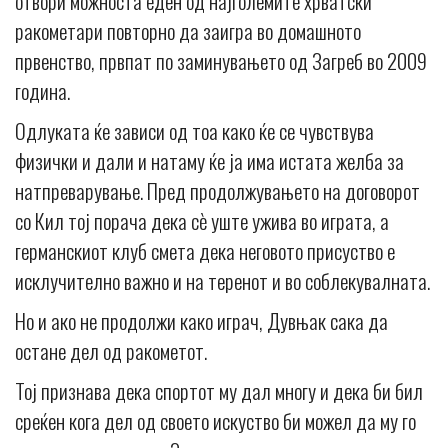
отвори можноста еден од најголемите хрватски
ракометари повторно да заигра во домашното
првенство, првпат по заминувањето од Загреб во 2009
година.
Одлуката ќе зависи од тоа како ќе се чувствува
физички и дали и натаму ќе ја има истата желба за
натпреварување. Пред продолжувањето на договорот
со Кил тој порача дека сè уште ужива во играта, а
германскиот клуб смета дека неговото присуство е
исклучително важно и на теренот и во соблекувалната.
Но и ако не продолжи како играч, Дувњак сака да
остане дел од ракометот.
Тој признава дека спортот му дал многу и дека би бил
среќен кога дел од своето искуство би можел да му го