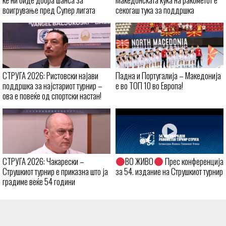
воигрување пред Супер лигата
секогаш тука за поддршка
СТРУГА 2026: Ристовски најави
Падна и Португалија – Македонија
поддршка за најстариот турнир –
е во ТОП 10 во Европа!
ова е повеќе од спортски настан!
СТРУГА 2026: Чакарески –
ВО ЖИВО
Прес конференција
Струшкиот турнир е приказна што ја
за 54. издание на Струшкиот турнир
градиме веќе 54 години