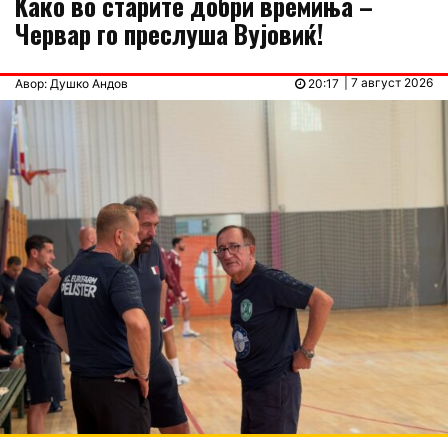
Kaко во старите добри времиња –
Червар го преслуша Вујовиќ!
| 7 август 2026
Авор: Душко Андов
20:17