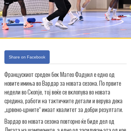
Share on Facebook
Францускиот среден бек Матео Фадуил е едно од
новите имиња во Вардар за новата сезона. По првите
недели во Скопје, тој веќе се вклопува во новата
средина, работи на тактичките детали и верува дека
„црвено-црните“ имаат квалитет за добри резултати.
Вардар во новата сезона повторно ќе биде дел од
Лигата на шампионите, а едно од засилувањата од кое