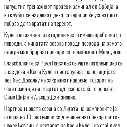
напуштил тренажниот процес и заминал од Србија, а
во клубот се надеваат дека со терапии ќе успеат што
побрзо да го вратат на теренот.
Кулеш во изминатите години често имаше проблеми со
повреди, а минатата сезона поради повреда на рамото
одигра мал број натпревари за германскиот Мелсунген.
Главоболките за Раул Гонзалес се уште поголеми ако се
знае дека и Кос и Кулеш настапуваат на позицијата
лев бек. Доколку не закрепнат навреме, товарот на
оваа позиција на стартот од сезоната ќе го понесат
Симо Шијан и Аљоша Дамјановиќ.
Партизан новата сезона во Лигата на шампионите ја
отвора на 10 септември со домашен натпревар против
Фуксе Берлин, а настапот на Кос и Кулеш на овој дуел