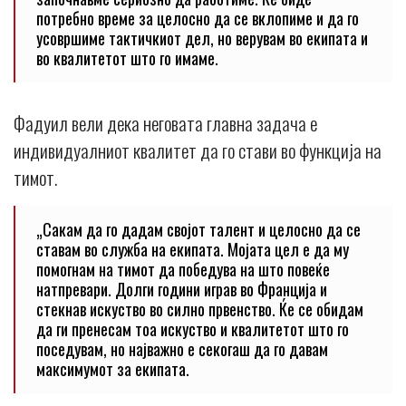
потребно време за целосно да се вклопиме и да го
усовршиме тактичкиот дел, но верувам во екипата и
во квалитетот што го имаме.
Фадуил вели дека неговата главна задача е
индивидуалниот квалитет да го стави во функција на
тимот.
„Сакам да го дадам својот талент и целосно да се
ставам во служба на екипата. Мојата цел е да му
помогнам на тимот да победува на што повеќе
натпревари. Долги години играв во Франција и
стекнав искуство во силно првенство. Ќе се обидам
да ги пренесам тоа искуство и квалитетот што го
поседувам, но најважно е секогаш да го давам
максимумот за екипата.