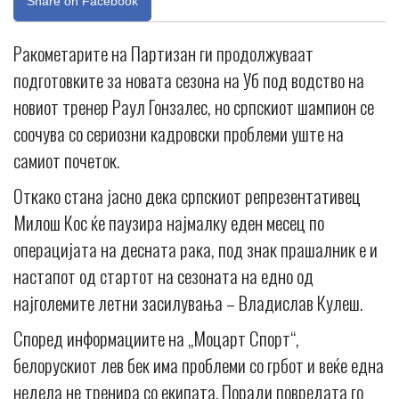
Share on Facebook
Ракометарите на Партизан ги продолжуваат
подготовките за новата сезона на Уб под водство на
новиот тренер Раул Гонзалес, но српскиот шампион се
соочува со сериозни кадровски проблеми уште на
самиот почеток.
Откако стана јасно дека српскиот репрезентативец
Милош Кос ќе паузира најмалку еден месец по
операцијата на десната рака, под знак прашалник е и
настапот од стартот на сезоната на едно од
најголемите летни засилувања – Владислав Кулеш.
Според информациите на „Моцарт Спорт“,
белорускиот лев бек има проблеми со грбот и веќе една
недела не тренира со екипата. Поради повредата го