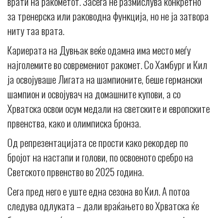
врати на ракометот. Засега не размислува конкретно
за тренерска или раководна функција, но не ја затвора
ниту таа врата.
Кариерата на Дувњак веќе одамна има место меѓу
најголемите во современиот ракомет. Со Хамбург и Кил
ја освојуваше Лигата на шампионите, беше германски
шампион и освојувач на домашните купови, а со
Хрватска освои осум медали на светските и европските
првенства, како и олимписка бронза.
Од репрезентацијата се прости како рекордер по
бројот на настапи и голови, по освоеното сребро на
Светското првенство во 2025 година.
Сега пред него е уште една сезона во Кил. А потоа
следува одлуката – дали враќањето во Хрватска ќе