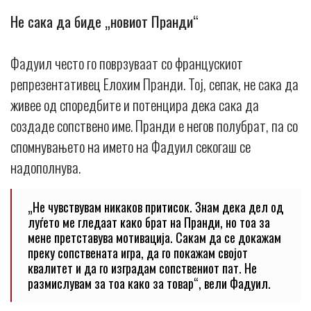
Не сака да биде „новиот Пранди“
Фадуил често го поврзуваат со францускиот
репрезентативец Елохим Пранди. Тој, сепак, не сака да
живее од споредбите и потенцира дека сака да
создаде сопствено име. Пранди е негов полубрат, па со
спомнувањето на името на Фадуил секогаш се
надополнува.
„Не чувствувам никаков притисок. Знам дека дел од
луѓето ме гледаат како брат на Пранди, но тоа за
мене претставува мотивација. Сакам да се докажам
преку сопствената игра, да го покажам својот
квалитет и да го изградам сопствениот пат. Не
размислувам за тоа како за товар“, вели Фадуил.