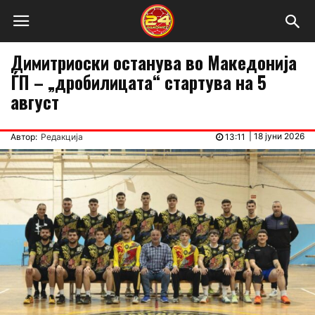
Димитриоски останува во Македонија
ЃП – „дробилицата“ стартува на 5
август
|
18 јуни 2026
Автор:
Редакција
13:11