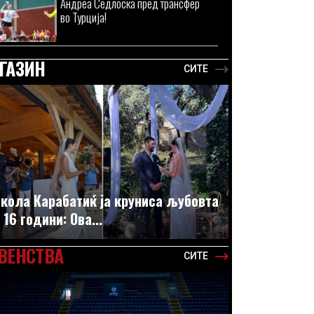
Андреа Седлоска пред трансфер
во Турција!
ГАЗИН
СИТЕ
кола Карабатиќ ја круниса љубовта
 16 години: Ова...
ВЕНСТВА
СИТЕ