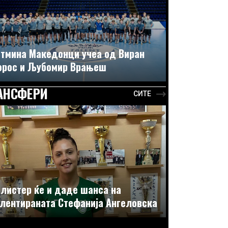
тмина Македонци учеа од Виран
орос и Љубомир Врањеш
АНСФЕРИ
СИТЕ
листер ќе и даде шанса на
лентираната Стефанија Ангеловска