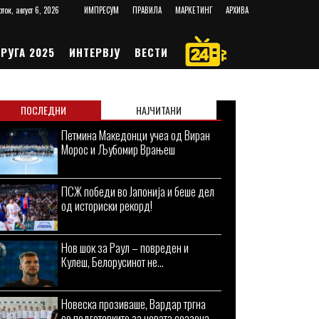
рток, август 6, 2026
ИМПРЕСУМ
ПРАВИЛА
МАРКЕТИНГ
АРХИВА
РУГА 2025
ИНТЕРВЈУ
ВЕСТИ
ПОСЛЕДНИ
НАЈЧИТАНИ
Петмина Македонци учеа од Виран
Морос и Љубомир Врањеш
ПСЖ победи во Јапонија и беше дел
од историски рекорд!
Нов шок за Раул – повреден и
Кулеш, Белорусинот не...
Новеска прозиваше, Вардар тргна
со подготовките за новата сеазона