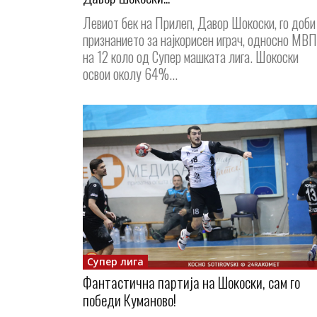
Левиот бек на Прилеп, Давор Шокоски, го доби
признанието за најкорисен играч, односно МВП
на 12 коло од Супер машката лига. Шокоски
освои околу 64%...
Супер лига
Фантастична партија на Шокоски, сам го
победи Куманово!