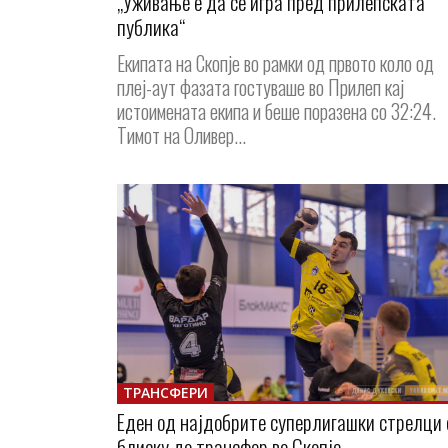
„Уживање е да се игра пред прилепската
публика“
Екипата на Скопје во рамки од првото коло од
плеј-аут фазата гостуваше во Прилеп кај
истоимената екипа и беше поразена со 32:24.
Тимот на Оливер...
ТРАНСФЕРИ
Еден од најдобрите суперлигашки стрелци 
блиску до трансфер во Скопје