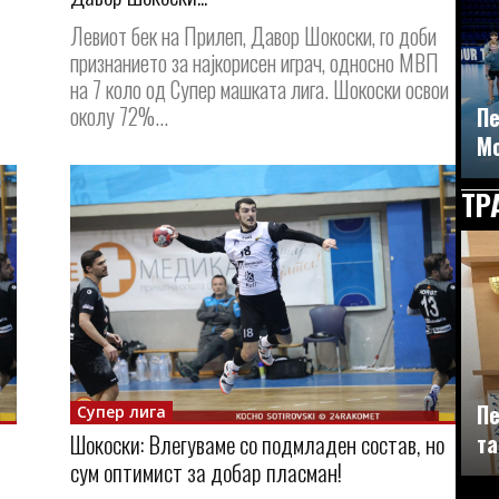
Левиот бек на Прилеп, Давор Шокоски, го доби
признанието за најкорисен играч, односно МВП
на 7 коло од Супер машката лига. Шокоски освои
околу 72%...
Пе
М
ТР
Пе
Супер лига
та
Шокоски: Влегуваме со подмладен состав, но
сум оптимист за добар пласман!