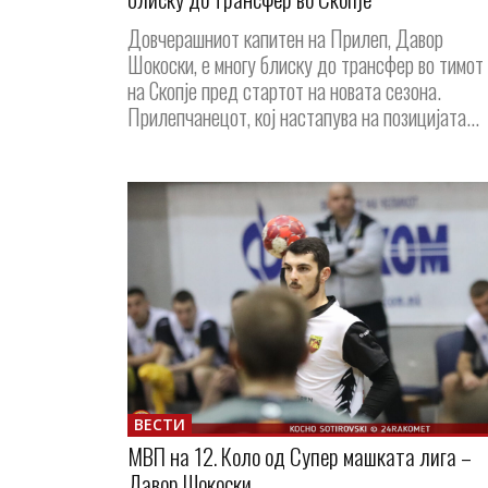
Довчерашниот капитен на Прилеп, Давор
Шокоски, е многу блиску до трансфер во тимот
на Скопје пред стартот на новата сезона.
Прилепчанецот, кој настапува на позицијата...
ВЕСТИ
МВП на 12. Коло од Супер машката лига –
Давор Шокоски...