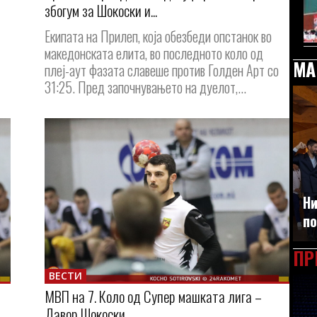
збогум за Шокоски и...
Екипата на Прилеп, која обезбеди опстанок во
македонската елита, во последното коло од
МА
плеј-аут фазата славеше против Голден Арт со
31:25. Пред започнувањето на дуелот,...
Ни
по
ПР
ВЕСТИ
МВП на 7. Коло од Супер машката лига –
Давор Шокоски...