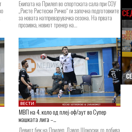
т
Екипата на Прилеп во спортската сала при СОУ
во
„Ристе Ристески Ричко“ ги започна подготовките
СЕ
,
за новата натпреварувачка сезона. На првата
прозивка, новиот тренер на...
СЕ
ВЕСТИ
МВП на 4. коло од плеј-оф/аут во Супер
машката лига –...
Левиот бек на Прилеп, Давор Шокоски, го добива