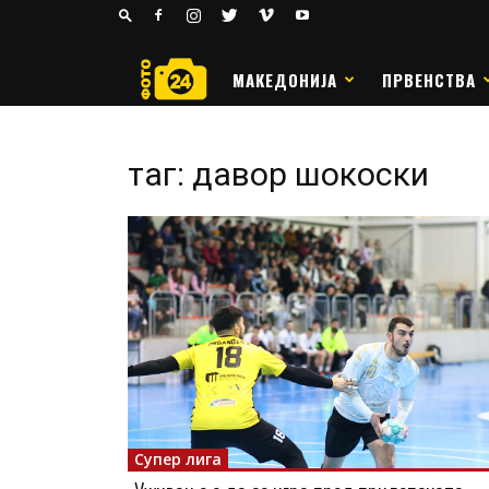
24
РАКОМЕТ
МАКЕДОНИЈА
ПРВЕНСТВА
таг: давор шокоски
Супер лига