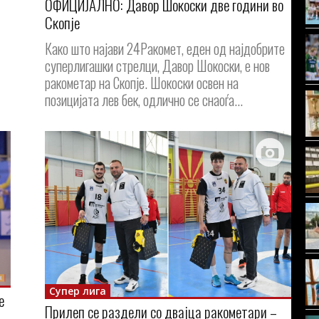
OФИЦИЈАЛНО: Давор Шокоски две години во
Скопје
Како што најави 24Ракомет, еден од најдобрите
суперлигашки стрелци, Давор Шокоски, е нов
ракометар на Скопје. Шокоски освен на
позицијата лев бек, одлично се снаоѓа...
Супер лига
е
Прилеп се раздели со двајца ракометари –