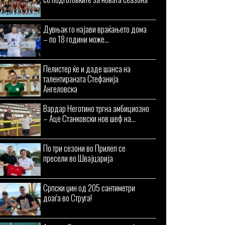
Дувњак го најави враќањето дома
– по 18 години може...
Пелистер ќе и даде шанса на
талентираната Стефанија
Ангеловска
Вардар Неготино тргна амбициозно
– Аце Станковски нов шеф на...
По три сезони во Прилеп се
пресели во Швајцарија
Српски џин од 205 сантиметри
доаѓа во Струга!