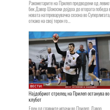
Ракометарите на Прилеп предводени од левио
бек Давор Шокоски дојдоа до втората победа 
новата натпреварувачка сезона во Суперлигата
откако на свој терен го...
ВЕСТИ
Најдобриот стрелец на Прилеп останува во
клубот
Еден од главните играчи во Прилеп, Давор