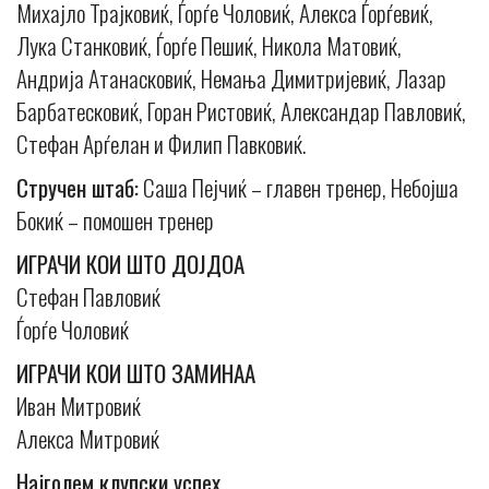
Михајло Трајковиќ, Ѓорѓе Чоловиќ, Алекса Ѓорѓевиќ,
Лука Станковиќ, Ѓорѓе Пешиќ, Никола Матовиќ,
Андрија Атанасковиќ, Немања Димитријевиќ, Лазар
Барбатесковиќ, Горан Ристовиќ, Александар Павловиќ,
Стефан Арѓелан и Филип Павковиќ.
Стручен штаб:
Саша Пејчиќ – главен тренер, Небојша
Бокиќ – помошен тренер
ИГРАЧИ КОИ ШТО ДОЈДОА
Стефан Павловиќ
Ѓорѓе Чоловиќ
ИГРАЧИ КОИ ШТО ЗАМИНАА
Иван Митровиќ
Алекса Митровиќ
Најголем клупски успех