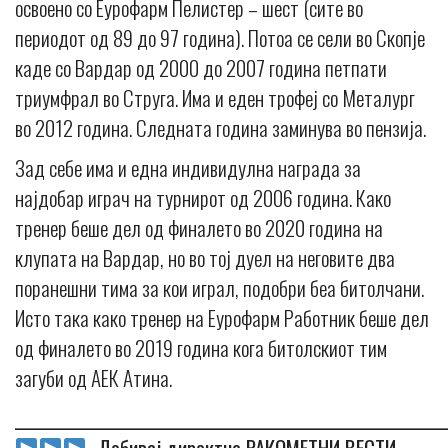
освоено со Еурофарм Пелистер – шест (сите во
периодот од 89 до 97 година). Потоа се сели во Скопје
каде со Вардар од 2000 до 2007 година петпати
триумфрал во Струга. Има и еден трофеј со Металург
во 2012 година. Следната година заминува во пензија.
Зад себе има и една индивидулнa награда за
најдобар играч на турнирот од 2006 година. Како
тренер беше дел од финалето во 2020 година на
клупата на Вардар, но во тој дуел на неговите два
поранешни тима за кои играл, подобри беа битолчани.
Исто така како тренер на Еурофарм Работник беше дел
од финалето во 2019 година кога битолскиот тим
загуби од АЕК Атина.
_____________________________________________________________
Добивај директно РАКОМЕТНИ ВЕСТИ