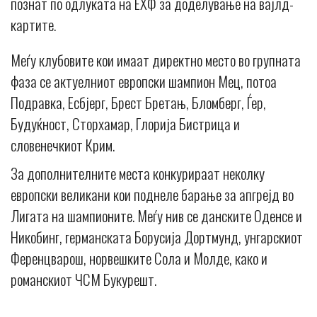
познат по одлуката на ЕХФ за доделување на вајлд-
картите.
Меѓу клубовите кои имаат директно место во групната
фаза се актуелниот европски шампион Мец, потоа
Подравка, Есбјерг, Брест Бретањ, Бломберг, Ѓер,
Будуќност, Сторхамар, Глорија Бистрица и
словенечкиот Крим.
За дополнителните места конкурираат неколку
европски великани кои поднеле барање за апгрејд во
Лигата на шампионите. Меѓу нив се данските Оденсе и
Никобинг, германската Борусија Дортмунд, унгарскиот
Ференцварош, норвешките Сола и Молде, како и
романскиот ЧСМ Букурешт.