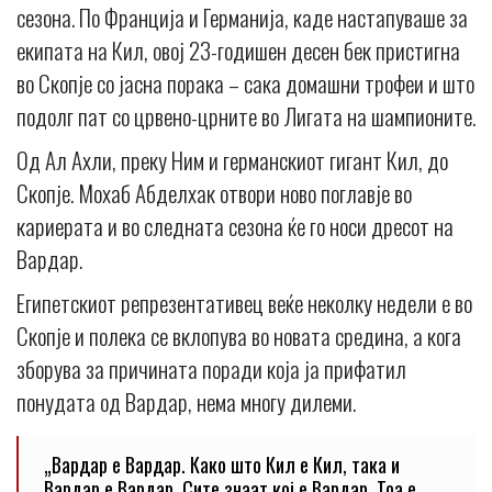
сезона. По Франција и Германија, каде настапуваше за
екипата на Кил, овој 23-годишен десен бек пристигна
во Скопје со јасна порака – сака домашни трофеи и што
подолг пат со црвено-црните во Лигата на шампионите.
Од Ал Ахли, преку Ним и германскиот гигант Кил, до
Скопје. Мохаб Абделхак отвори ново поглавје во
кариерата и во следната сезона ќе го носи дресот на
Вардар.
Египетскиот репрезентативец веќе неколку недели е во
Скопје и полека се вклопува во новата средина, а кога
зборува за причината поради која ја прифатил
понудата од Вардар, нема многу дилеми.
„Вардар е Вардар. Како што Кил е Кил, така и
Вардар е Вардар. Сите знаат кој е Вардар. Тоа е