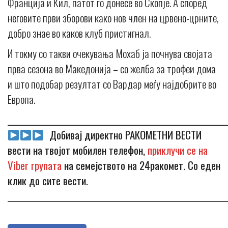
Франција и Кил, патот го донесе во Скопје. А според
неговите први зборови како нов член на црвено-црните,
добро знае во каков клуб пристигнал.
И токму со такви очекувања Мохаб ја почнува својата
прва сезона во Македонија – со желба за трофеи дома
и што подобар резултат со Вардар меѓу најдобрите во
Европа.
_____________________________________________________________
Добивај директно РАКОМЕТНИ ВЕСТИ
вести на твојот мобилен телефон,
приклучи се на
Viber групата
на семејството на 24ракомет. Со еден
клик до сите вести.
_____________________________________________________________