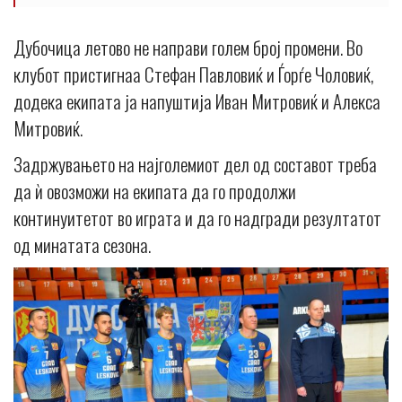
Дубочица летово не направи голем број промени. Во
клубот пристигнаа Стефан Павловиќ и Ѓорѓе Чоловиќ,
додека екипата ја напуштија Иван Митровиќ и Алекса
Митровиќ.
Задржувањето на најголемиот дел од составот треба
да ѝ овозможи на екипата да го продолжи
континуитетот во играта и да го надгради резултатот
од минатата сезона.