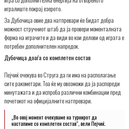
игралиште покрај езерото.
За Дубочица овие два натпревари ќе бидат добра
можност стручниот штаб да ја провери моменталната
форма на играчите и да види во кои делови од играта е
потребен дополнителен напредок.
Дубочица доаѓа со комплетен состав
Пејчиќ очекува во Струга да ги има на располагање
сите ракометари. Тоа ќе му овозможи да ја распореди
минутажата и да испроба различни комбинации пред
почетокот на официјалните натпревари.
„Во овој момент очекуваме на турнирот да
настапиме со комплетен состав“, вели Пејчиќ.