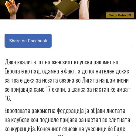
Фото: Kolektiff
Share on Facebook
Дека квалитетот на женскиот клупски ракомет во
Европа е во пад, одамна е факт, а дополнителен доказ
за тоа е дека за новата сезона во Лигата на шампиони
се пријавија само 17 екипи, а шанса за настап ќе имаат
16.
Европската ракометна федерација ја објави листата
на клубови кои поднеле пријава за настап во елитната
конкуренција. Конечниот список на учесници ќе биде