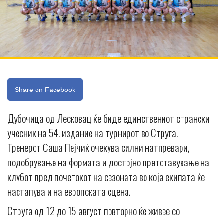
Share on Facebook
Дубочица од Лесковац ќе биде единствениот странски
учесник на 54. издание на турнирот во Струга.
Тренерот Саша Пејчиќ очекува силни натпревари,
подобрување на формата и достојно претставување на
клубот пред почетокот на сезоната во која екипата ќе
настапува и на европската сцена.
Струга од 12 до 15 август повторно ќе живее со