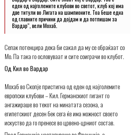
еден од најголемите клубови во светот, клуб кој има
две титули во Лигата на шампионите. Тоа беше една
од главните причини да дојдам и да потпишам за
Вардар“, вели Мохаб.
Сепак потенцира дека би сакал да му се обраќаат со
Мо. Па така го ословуваат и сите соиграчи во клубот.
Од Кил во Вардар
Мохаб во Скопје пристигна од еден од најголемите
европски клубови – Кил. Германскиот гигант го
ангажираше во текот на минатата сезона, а
египетскиот десен бек сега ќе има можност своето
искуство да го пренесе во црвено-црниот состав.
Пред Германија настапуваше во Франција, а