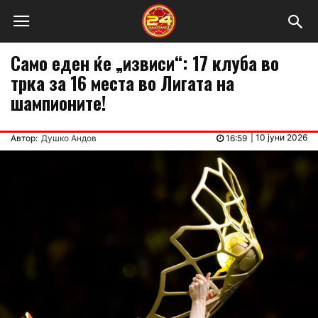
Само еден ќе „извиси“: 17 клуба во
трка за 16 места во Лигата на
шампионите!
|
10 јуни 2026
Автор:
Душко Андов
16:59