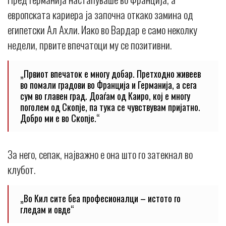
европската кариера ја започна откако замина од
египетски Ал Ахли. Иако во Вардар е само неколку
недели, првите впечатоци му се позитивни.
„Првиот впечаток е многу добар. Претходно живеев
во помали градови во Франција и Германија, а сега
сум во главен град. Доаѓам од Каиро, кој е многу
поголем од Скопје, па тука се чувствувам пријатно.
Добро ми е во Скопје.“
За него, сепак, најважно е она што го затекнал во
клубот.
„Во Кил сите беа професионалци – истото го
гледам и овде“