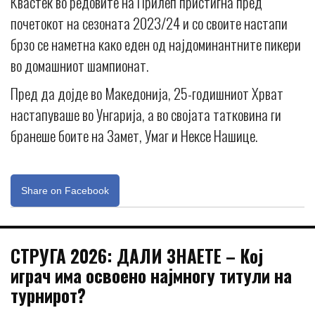
Квастек во редовите на Прилеп пристигна пред
почетокот на сезоната 2023/24 и со своите настапи
брзо се наметна како еден од најдоминантните пикери
во домашниот шампионат.
Пред да дојде во Македонија, 25-годишниот Хрват
настапуваше во Унгарија, а во својата татковина ги
бранеше боите на Замет, Умаг и Нексе Нашице.
Share on Facebook
СТРУГА 2026: ДАЛИ ЗНАЕТЕ – Кој
играч има освоено најмногу титули на
турнирот?