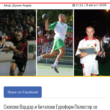
| 8 август 2026
Авор: Душко Андов
11:33
Share on Facebook
Скопски Вардар и битолски Еурофарм Пелистер се