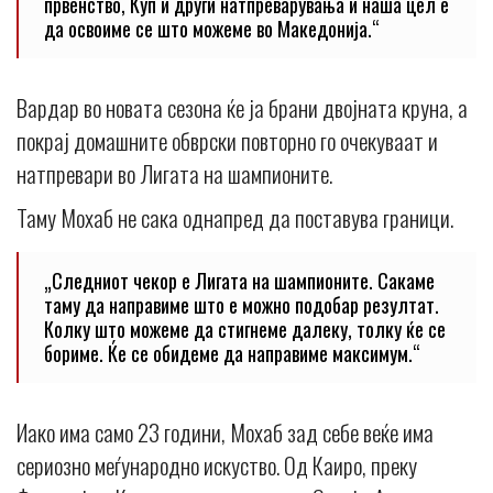
првенство, Куп и други натпреварувања и наша цел е
да освоиме се што можеме во Македонија.“
Вардар во новата сезона ќе ја брани двојната круна, а
покрај домашните обврски повторно го очекуваат и
натпревари во Лигата на шампионите.
Таму Мохаб не сака однапред да поставува граници.
„Следниот чекор е Лигата на шампионите. Сакаме
таму да направиме што е можно подобар резултат.
Колку што можеме да стигнеме далеку, толку ќе се
бориме. Ќе се обидеме да направиме максимум.“
Иако има само 23 години, Мохаб зад себе веќе има
сериозно меѓународно искуство. Од Каиро, преку