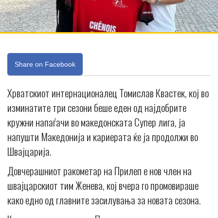
Share on Facebook
Хрватскиот интернационалец Томислав Квастек, кој во
изминатите три сезони беше еден од најдобрите
кружни напаѓачи во македонската Супер лига, ја
напушти Македонија и кариерата ќе ја продолжи во
Швајцарија.
Довчерашниот ракометар на Прилеп е нов член на
швајцарскиот тим Женева, кој вчера го промовираше
како едно од главните засилувања за новата сезона.