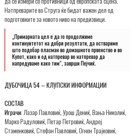
да се измери со противници од европската сцена.
Натпреварите во Струга ќе бидат важен дел од
подготовките за новото ниво на предизвици.
„Примарната цел е да го продолжиме
континуитетот на добри резултати, да оствариме
што подобар пласман во домашното првенство и во
Купот, како и од натпревар во натпревар да
напредуваме како тим“, заврши Пејчиќ.
ДУБОЧИЦА 54 – КЛУПСКИ ИНФОРМАЦИИ
СОСТАВ
Играчи
: Лазар Павловиќ, Урош Дениќ, Вања Николиќ,
Марко Радуловиќ, Петар Петровиќ, Андреј
Стаменковиќ, Стефан Павловиќ, Огнен Трајковиќ,