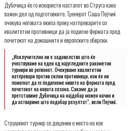
Дубочица ќе го искористи настапот во Струга како
важен дел од подготовките. Тренерот Саша Пејчиќ
очекува неговата екипа преку натпреварите со
квалитетни противници да ја подигне формата пред
почетокот на домашните и европските обврски.
„Исклучително ни е задоволство што ќе
учествуваме на еден од најугледните ракометни
турнири во регионот. Очекуваме квалитетни
натпревари против силни противници, кои ќе ни
помогнат да го подигнеме нивото на формата пред
почетокот на новата сезона. Сакаме да ја
претставиме Дубочица на најдобар можен начин и
да оствариме што подобар резултат“, вели Пејчиќ.
Струшкиот турнир со децении е место на кое