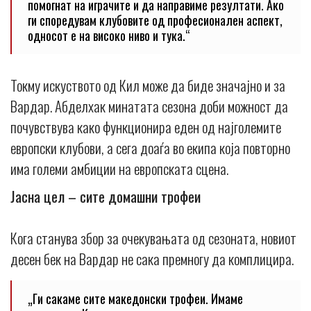
помогнат на играчите и да направиме резултати. Ако
ги споредувам клубовите од професионален аспект,
односот е на високо ниво и тука.“
Токму искуството од Кил може да биде значајно и за
Вардар. Абделхак минатата сезона доби можност да
почувствува како функционира еден од најголемите
европски клубови, а сега доаѓа во екипа која повторно
има големи амбиции на европската сцена.
Јасна цел – сите домашни трофеи
Кога станува збор за очекувањата од сезоната, новиот
десен бек на Вардар не сака премногу да комплицира.
„Ги сакаме сите македонски трофеи. Имаме