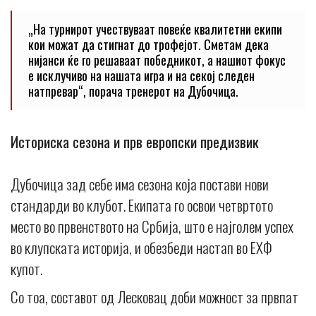
„На турнирот учествуваат повеќе квалитетни екипи
кои можат да стигнат до трофејот. Сметам дека
нијанси ќе го решаваат победникот, а нашиот фокус
е исклучиво на нашата игра и на секој следен
натпревар“, порача тренерот на Дубочица.
Историска сезона и прв европски предизвик
Дубочица зад себе има сезона која постави нови
стандарди во клубот. Екипата го освои четвртото
место во првенството на Србија, што е најголем успех
во клупската историја, и обезбеди настап во ЕХФ
купот.
Со тоа, составот од Лесковац доби можност за првпат