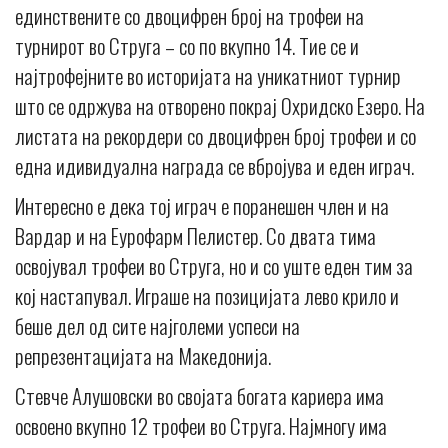
единствените со двоцифрен број на трофеи на
турнирот во Струга – со по вкупно 14. Тие се и
најтрофејните во историјата на уникатниот турнир
што се одржува на отворено покрај Охридско Езеро. На
листата на рекордери со двоцифрен број трофеи и со
една идивидуална награда се вбројува и еден играч.
Интересно е дека тој играч е поранешен член и на
Вардар и на Еурофарм Пелистер. Со двата тима
освојувал трофеи во Струга, но и со уште еден тим за
кој настапувал. Играше на позицијата лево крило и
беше дел од сите најголеми успеси на
репрезентацијата на Македонија.
Стевче Алушовски во својата богата кариера има
освоено вкупно 12 трофеи во Струга. Најмногу има