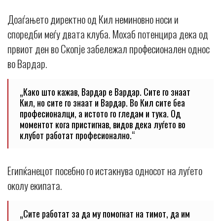
Доаѓањето директно од Кил неминовно носи и
споредби меѓу двата клуба. Мохаб потенцира дека од
првиот ден во Скопје забележал професионален однос
во Вардар.
„Како што кажав, Вардар е Вардар. Сите го знаат
Кил, но сите го знаат и Вардар. Во Кил сите беа
професионалци, а истото го гледам и тука. Од
моментот кога пристигнав, видов дека луѓето во
клубот работат професионално.“
Египќанецот посебно го истакнува односот на луѓето
околу екипата.
„Сите работат за да му помогнат на тимот, да им