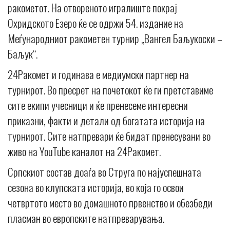
ракометот. На отвореното игралиште покрај
Охридското Езеро ќе се одржи 54. издание на
Меѓународниот ракометен турнир „Вангел Баљукоски –
Баљук“.
24Ракомет и годинава е медиумски партнер на
турнирот. Во пресрет на почетокот ќе ги претставиме
сите екипи учесници и ќе пренесеме интересни
приказни, факти и детали од богатата историја на
турнирот. Сите натпревари ќе бидат пренесувани во
живо на YouTube каналот на 24Ракомет.
Српскиот состав доаѓа во Струга по најуспешната
сезона во клупската историја, во која го освои
четвртото место во домашното првенство и обезбеди
пласман во европските натпреварувања.