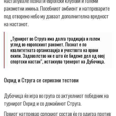
настапувале познати европски клубови и големи
ракометни имиња. Посебниот амбиент и натпреварите
под отворено небо му даваат дополнителна вредност
на настанот.
„Турнирот во Струга има долга традиција и голем
углед во европскиот ракомет. Познат е по
квалитетната организација и учеството на врвни
екипи. Задоволство ни е што ќе бидеме дел од овој
спортски настан“, истакнува тренерот на Дубочица.
Охрид и Струга се сериозни тестови
Дубочица ќе игра во група со актуелниот победник на
турнирот Охрид и со домаќинот Струга.
Првиот натпревар српскиот состав ќе го одигра против