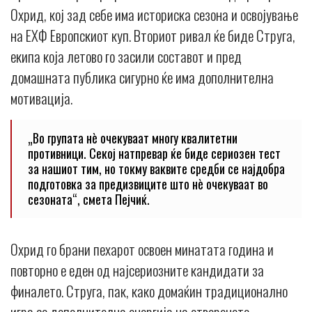
Охрид, кој зад себе има историска сезона и освојување
на ЕХФ Европскиот куп. Вториот ривал ќе биде Струга,
екипа која летово го засили составот и пред
домашната публика сигурно ќе има дополнителна
мотивација.
„Во групата нè очекуваат многу квалитетни
противници. Секој натпревар ќе биде сериозен тест
за нашиот тим, но токму ваквите средби се најдобра
подготовка за предизвиците што нè очекуваат во
сезоната“, смета Пејчиќ.
Охрид го брани пехарот освоен минатата година и
повторно е еден од најсериозните кандидати за
финалето. Струга, пак, како домаќин традиционално
игра со дополнителна енергија на отвореното