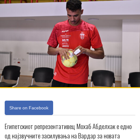
Share on Facebook
Египетскиот репрезентативец Мохаб Абделхак е едно
од најзвучните засилувања на Вардар за новата