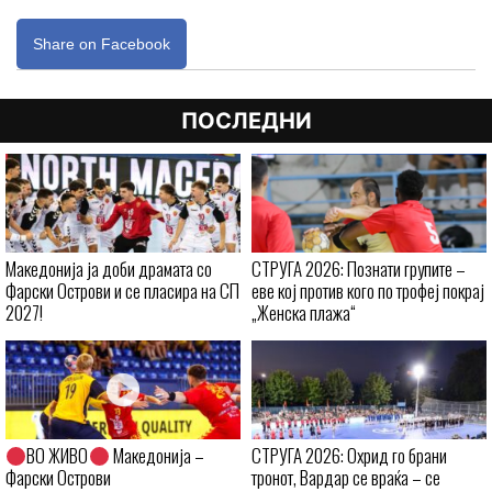
Share on Facebook
ПОСЛЕДНИ
Македонија ја доби драмата со
СТРУГА 2026: Познати групите –
Фарски Острови и се пласира на СП
еве кој против кого по трофеј покрај
2027!
„Женска плажа“
ВО ЖИВО
Македонија –
СТРУГА 2026: Охрид го брани
Фарски Острови
тронот, Вардар се враќа – се