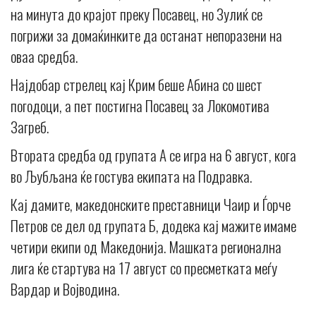
на минута до крајот преку Посавец, но Зулиќ се
погрижи за домаќинките да останат непоразени на
оваа средба.
Најдобар стрелец кај Крим беше Абина со шест
погодоци, а пет постигна Посавец за Локомотива
Загреб.
Втората средба од групата А се игра на 6 август, кога
во Љубљана ќе гостува екипата на Подравка.
Кај дамите, македонските преставници Чаир и Ѓорче
Петров се дел од групата Б, додека кај мажите имаме
четири екипи од Македонија. Машката регионална
лига ќе стартува на 17 август со пресметката меѓу
Вардар и Војводина.