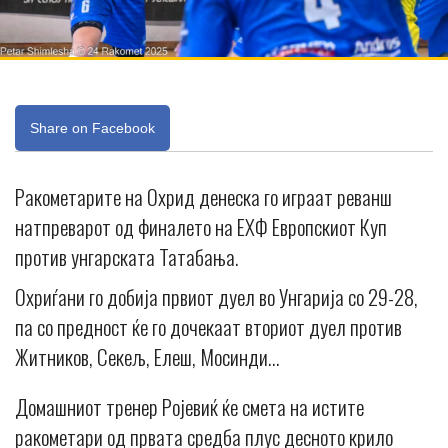
Share on Facebook
Ракометарите на Охрид денеска го играат реванш
натпреварот од финалето на ЕХФ Европскиот Куп
против унгарската Татабања.
Охриѓани го добија првиот дуел во Унгарија со 29-28,
па со предност ќе го дочекаат вториот дуел против
Житников, Секељ, Елеш, Мосинди…
Домашниот тренер Ројевиќ ќе смета на истите
ракометари од првата средба плус десното крило