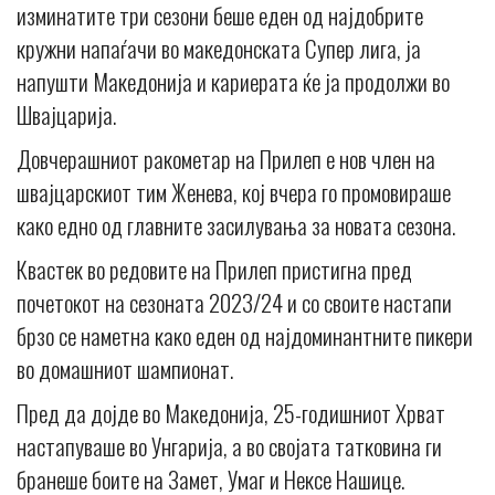
изминатите три сезони беше еден од најдобрите
кружни напаѓачи во македонската Супер лига, ја
напушти Македонија и кариерата ќе ја продолжи во
Швајцарија.
Довчерашниот ракометар на Прилеп е нов член на
швајцарскиот тим Женева, кој вчера го промовираше
како едно од главните засилувања за новата сезона.
Квастек во редовите на Прилеп пристигна пред
почетокот на сезоната 2023/24 и со своите настапи
брзо се наметна како еден од најдоминантните пикери
во домашниот шампионат.
Пред да дојде во Македонија, 25-годишниот Хрват
настапуваше во Унгарија, а во својата татковина ги
бранеше боите на Замет, Умаг и Нексе Нашице.