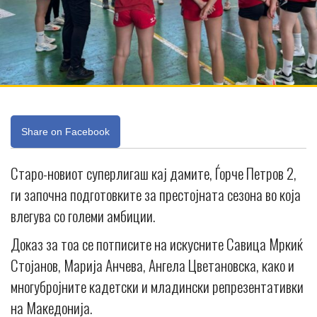
Share on Facebook
Старо-новиот суперлигаш кај дамите, Ѓорче Петров 2,
ги започна подготовките за престојната сезона во која
влегува со големи амбиции.
Доказ за тоа се потписите на искусните Савица Мркиќ
Стојанов, Марија Анчева, Ангела Цветановска, како и
многубројните кадетски и младински репрезентативки
на Македонија.