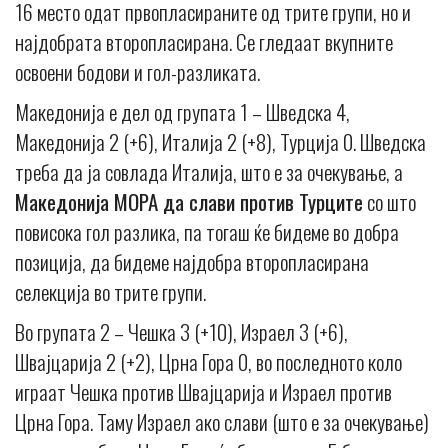
16 место одат првопласираните од трите групи, но и
најдобрата второпласирана. Се гледаат вкупните
освоени бодови и гол-разликата.
Македонија е дел од групата 1 – Шведска 4,
Македонија 2 (+6), Италија 2 (+8), Турција 0. Шведска
треба да ја совлада Италија, што е за очекување, а
Македонија МОРА да слави против Турците
со што
повисока гол разлика, па тогаш ќе бидеме во добра
позиција, да бидеме најдобра второпласирана
селекција во трите групи.
Во групата 2 – Чешка 3 (+10), Израел 3 (+6),
Швајцарија 2 (+2), Црна Гора 0, во последното коло
играат Чешка против Швајцарија и Израел против
Црна Гора. Таму Израел ако слави (што е за очекување)