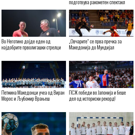
подготвува ракометен спектакл
Во Неготино дојде еден од
„Овчарите“ се прва пречка за
најдобрите прволигашки стрелци
Македонија до Мундијал
Петмина Македонци учеа од Виран
ПСЖ победи во Јапонија и беше
Морос и Љубомир Врањеш
дел од историски рекорд!