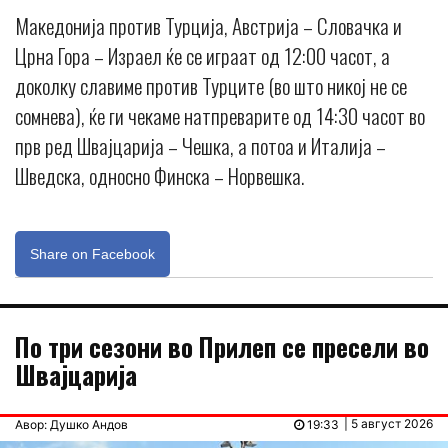
Македонија против Турција, Австрија – Словачка и
Црна Гора – Израел ќе се играат од 12:00 часот, а
доколку славиме против Турците (во што никој не се
сомнева), ќе ги чекаме натпреварите од 14:30 часот во
прв ред Швајцарија – Чешка, а потоа и Италија –
Шведска, односно Финска – Норвешка.
Share on Facebook
По три сезони во Прилеп се пресели во
Швајцарија
| 5 август 2026
Авор: Душко Андов
19:33