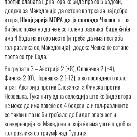
против слабата Црна Гора ќе биде прв со 5 бодови,
додека за Македонија да остане во трка за најдобра
втора,
Швајцарија МОРА да ја совлада Чешка
, а тоа
би било пожелно да не е со голема разлика, бидејќи ќе
има 4 бода на второ место (и треба да има послаба
гол-разлика од Македонија), додека Чешка ќе остане
трета со три бода.
Во групата 3 – Австрија 2 (+8), Словачка 2 (+4),
Финска 2 (0), Норвешка 2 (-12), а во последното коло
играт Австрија против Словачка, а Финска против
Норвешка. Тука ниту една селекција што ќе биде втора
не може да има повеќе од 4 бодови, а и гол-разликите
се такви што не би требало да бидат опасност и
конкуренција за Македонија, која ќе има уште подобра
гол-разлика со триумф над Турција.