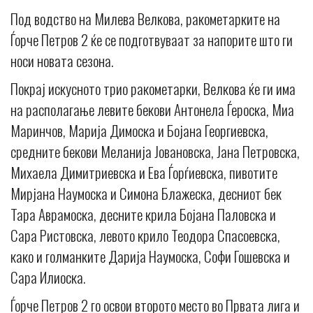
Под водство на Милева Велкова, ракометарките на
Ѓорче Петров 2 ќе се подготвуваат за напорите што ги
носи новата сезона.
Покрај искусното трио ракометарки, Велкова ќе ги има
на располагање левите бекови Антонела Ѓероска, Миа
Маринчов, Марија Димоска и Бојана Георгиевска,
средните бекови Меланија Јовановска, Jана Петровска,
Михаела Димитриевска и Ева Ѓорѓиевска, пивотите
Мирјана Наумоска и Симона Блажеска, десниот бек
Тара Аврамоска, десните крила Бојана Паловска и
Сара Ристовска, левото крило Теодора Спасоевска,
како и голманките Дарија Наумоска, Софи Гошевска и
Сара Илиоска.
Ѓорче Петров 2 го освои второто место во Првата лига и