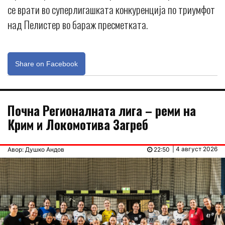
се врати во суперлигашката конкуренција по триумфот
над Пелистер во бараж пресметката.
Share on Facebook
Почна Регионалната лига – реми на
Крим и Локомотива Загреб
| 4 август 2026
Авор: Душко Андов
22:50