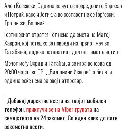
Ален Ќосевски. Одамна во аут се повредените Борозан
и Петриќ, како и Јотиќ, а во составот не се Ѓорѓески,
Трајчески, Бојаниќ…
Гостинскиот стратег Тот нема да смета на Матеј
Хавран, кој потешко се повреди на првиот меч во
Татабања, додека останатиот дел од тимот е истиот.
Мечот меѓу Охрид и Татабања се игра вечерва од
20:00 часот во СРЦ „Билјанини Извори“, а билети
одамна веќе нема за овој натпревар.
_____________________________________________________________
Добивај директно вести на твојот мобилен
телефон,
приклучи се на Viber групата
на
семејството на 24ракомет. Со еден клик до сите
ракометни вести.