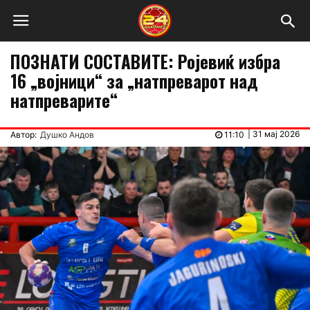
ПОЗНАТИ СОСТАВИТЕ: Ројевиќ избра
16 „војници“ за „натпреварот над
натпреварите“
|
31 мај 2026
Автор:
Душко Андов
11:10