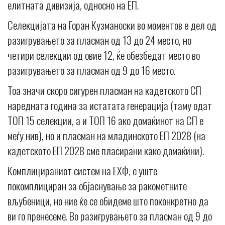
елитната дивизија, односно на ЕП.
Селекцијата на Горан Кузманоски во моментов е дел од
разигрувањето за пласман од 13 до 24 место, но
четири селекции од овие 12, ќе обезбедат место во
разигрувањето за пласман од 9 до 16 место.
Тоа значи скоро сигурен пласман на кадетското СП
наредната година за истатата генерација (таму одат
ТОП 15 селекции, а и ТОП 16 ако домаќинот на СП е
меѓу нив), но и пласман на младинското ЕП 2028 (на
кадетското ЕП 2028 сме пласирани како домаќини).
Комплицираниот систем на ЕХФ, е уште
покомплициран за објаснување за ракометните
вљубеници, но ние ќе се обидеме што поконкретно да
ви го пренесеме. Во разигрувањето за пласман од 9 до