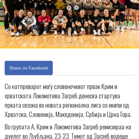
Share on Facebook
Со натпреварот меѓу словенечкиот првак Крим и
хрватската Локомотива Загреб денеска стартува
првата сезона во новата регионална лига со екипи од
Хрватска, Словенија, Македонија, Србија и Црна Гора.
Во групата А, Крим и Локомотива Загреб ремизираа на
дуелот во Љубљана, 23-23. Тимот од Загреб водеше