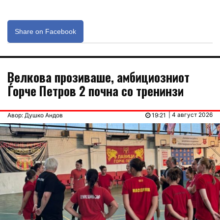
Share on Facebook
Велкова прозивашe, амбициозниот
Ѓорче Петров 2 почна со тренинзи
| 4 август 2026
Авор: Душко Андов
19:21