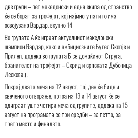
две групи – пет македонски и една екипа од странство
ќе се борат за трофејот, кој најмногу пати го има
освојувано Вардар, вкупно 14.
Во групата А ќе играат актуелниот македонски
шампион Вардар, како и амбициозните Бутел Скопје и
Прилеп, додека во групата Б се домаќинот Струга,
бранителот на трофејот – Охрид и српската Дубочица
Лесковац.
Покрај двата меча на 12 август, тој ден ќе биде и
свеченото отворање, потоа на 13 и 14 август ќе се
одиграат уште четири меча од групите, додека на 15
август на програмата се три средби – за петто, за
трето место и финалето.
_____________________________________________________________