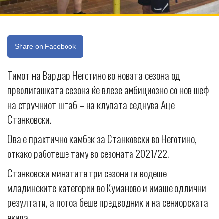
Share on Facebook
Тимот на Вардар Неготино во новата сезона од
прволигашката сезона ќе влезе амбициозно со нов шеф
на стручниот штаб – на клупата седнува Аце
Станковски.
Ова е практично камбек за Станковски во Неготино,
откако работеше таму во сезоната 2021/22.
Станковски минатите три сезони ги водеше
младинските категории во Куманово и имаше одлични
резултати, а потоа беше предводник и на сениорската
екипа.