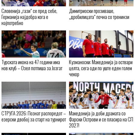
Словенија „гази“ се пред себе,
Димитриоски прозиваше,
Германија најдобра кога е
„дробилицата“ почна со тренинзи
најпотребно
Турската икона на 47 години има
Кузманоски: Македонија ја оствари
нов клуб – Озел потпиша за Јозгат
целта, сега оди по уште еден голем
чекор
СТРУГА 2026: Познат распоредот –
Македонија ја доби драмата со
езерски двобој за старт на турнирот
Фарски Острови и се пласира на СП
2027!