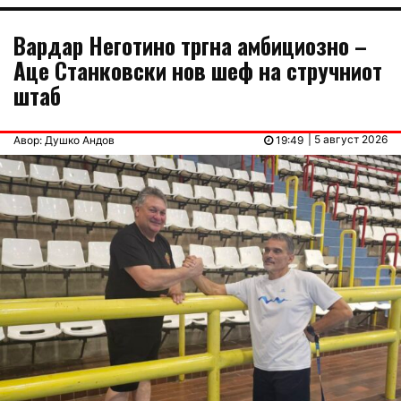
Вардар Неготино тргна амбициозно –
Аце Станковски нов шеф на стручниот
штаб
| 5 август 2026
Авор: Душко Андов
19:49