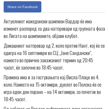
Share on Facebook
Актуелниот македонски шампион Вардар ќе има
изменет распоред за два натпревари од групната фаза
во Лигата на шампионите, објави клубот.
Домашниот натпревар од 2. коло против Нант, кој ќе се
одигра на 16 септември во СЦ „Јане Сандански“,
наместо во првично закажаниот термин од 20:45
часот, ќе започне во 18:45 часот.
Промена има и за гостувањето кај Висла Плоцк во 4.
коло. Наместо на 15 октомври, дуелот во Полска ќе се
игра еден ден порано – на 14 октомври, со почеток во
18:45 часот.
Од таборот на Вардар информираат дека останатиот