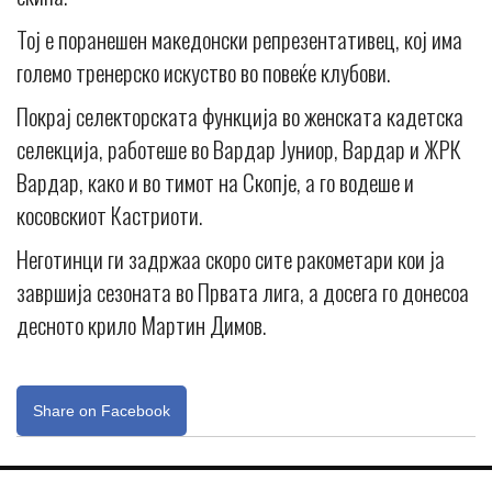
Тој е поранешен македонски репрезентативец, кој има
големо тренерско искуство во повеќе клубови.
Покрај селекторската функција во женската кадетска
селекција, работеше во Вардар Јуниор, Вардар и ЖРК
Вардар, како и во тимот на Скопје, а го водеше и
косовскиот Кастриоти.
Неготинци ги задржаа скоро сите ракометари кои ја
завршија сезоната во Првата лига, а досега го донесоа
десното крило Мартин Димов.
Share on Facebook