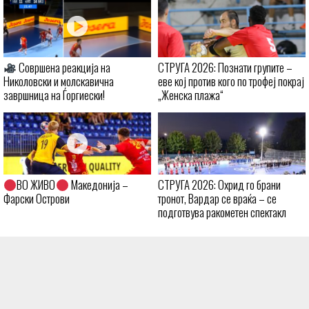
Совршена реакција на
СТРУГА 2026: Познати групите –
Николовски и молскавична
еве кој против кого по трофеј покрај
завршница на Ѓоргиески!
„Женска плажа“
ВО ЖИВО
Македонија –
СТРУГА 2026: Охрид го брани
Фарски Острови
тронот, Вардар се враќа – се
подготвува ракометен спектакл