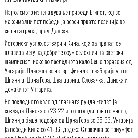
Најголемото изненадување приреди Египет, кој со
максимални пет победи ја освои првата позиција во
својата група, пред Данска.
Историски успех оствари и Кина, која за првпат се
пласира меѓу најдобрите осум селекции на светски
шампионат, иако во последното коло беше поразена од
Унгарија. Пласман во четвртфиналето изборија уште
Шпанија, Црна Гора, Швајцарија, Словачка, Данска и
домаќинот Унгарија.
Во последното коло од главната рунда Египет ја
совлада Данска со 23-22 и го потврди првото место,
Шпанија беше подобра од Црна Гора со 35-33, Унгарија
ја победи Кина со 41-36, додека Словачка со триумфот