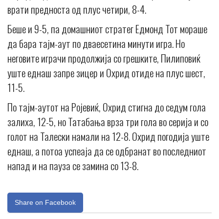
врати предноста од плус четири, 8-4.
Беше и 9-5, па домашниот стратег Едмонд Тот мораше
да бара тајм-аут по дваесетина минути игра. Но
неговите играчи продолжија со грешките, Пилиповиќ
уште еднаш запре зицер и Охрид отиде на плус шест,
11-5.
По тајм-аутот на Ројевиќ, Охрид стигна до седум гола
залиха, 12-5, но Татабања врза три гола во серија и со
голот на Талески намали на 12-8. Охрид погодија уште
еднаш, а потоа успеаја да се одбранат во последниот
напад и на пауза се замина со 13-8.
Share on Facebook