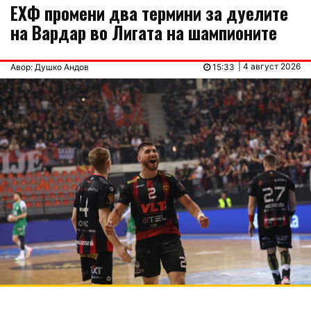
ЕХФ промени два термини за дуелите
на Вардар во Лигата на шампионите
| 4 август 2026
Авор: Душко Андов
15:33