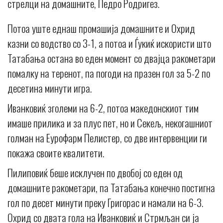
стрелци на домашните, Педро Родригез.
Потоа уште еднаш промашија домашните и Охрид
казни со водство со 3-1, а потоа и Ѓукиќ искористи што
Татабања остана во еден момент со двајца ракометари
помалку на теренот, па погоди на празен гол за 5-2 по
десетина минути игра.
Иванковиќ зголеми на 6-2, потоа македонскиот тим
имаше прилика и за плус пет, но и Секељ, некогашниот
голман на Еурофарм Пелистер, со две интервенции ги
покажа своите квалитети.
Пилиповиќ беше исклучен по двобој со еден од
домашните ракометари, па Татабања конечно постигна
гол по десет минути преку Григорас и намали на 6-3.
Охрид со двата гола на Иванковиќ и Стрмљан си ја