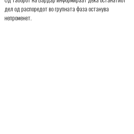
дел од распоредот во групната фаза останува
непроменет.