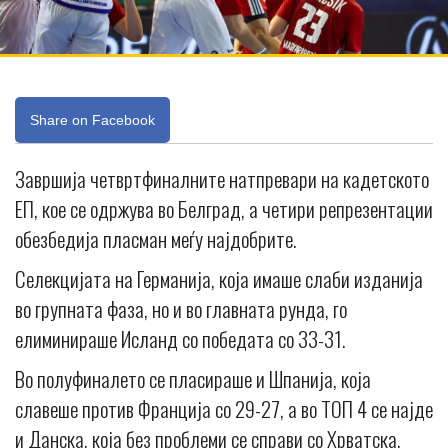
Share on Facebook
Завршија четвртфиналните натпревари на кадетското
ЕП, кое се одржува во Белград, а четири репрезентации
обезбедија пласман меѓу најдобрите.
Селекцијата на Германија, која имаше слаби изданија
во групната фаза, но и во главната рунда, го
елиминираше Исланд со победата со 33-31.
Во полуфиналето се пласираше и Шпанија, која
славеше против Франција со 29-27, а во ТОП 4 се најде
и Данска, која без проблеми се справи со Хрватска.