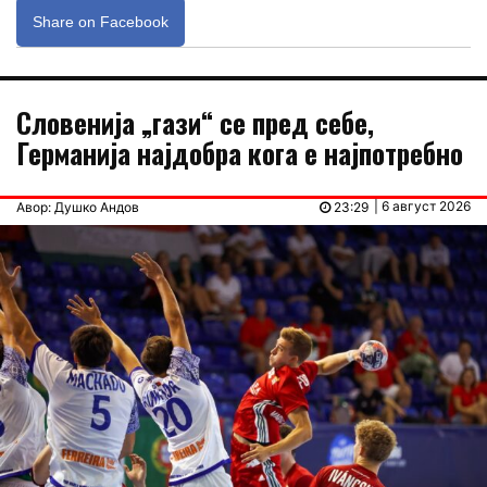
Share on Facebook
Словенија „гази“ се пред себе,
Германија најдобра кога е најпотребно
| 6 август 2026
Авор: Душко Андов
23:29