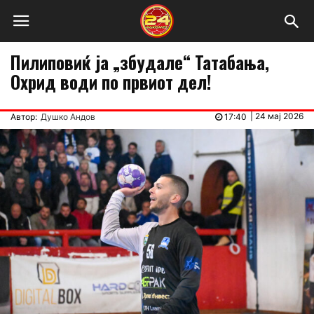
Пилиповиќ ја „збудале“ Татабања,
Охрид води по првиот дел!
|
24 мај 2026
Автор:
Душко Андов
17:40