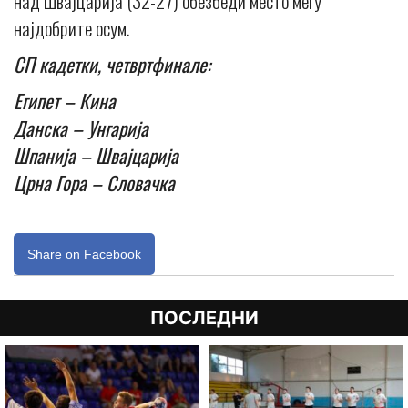
над Швајцарија (32-27) обезбеди место меѓу
најдобрите осум.
СП кадетки, четвртфинале:
Египет – Кина
Данска – Унгарија
Шпанија – Швајцарија
Црна Гора – Словачка
Share on Facebook
ПОСЛЕДНИ