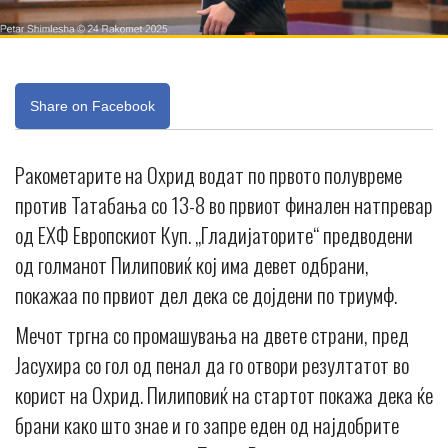
Share on Facebook
Ракометарите на Охрид водат по првото полувреме
против Татабања со 13-8 во првиот финален натпревар
од ЕХФ Европскиот Куп. „Гладијаторите“ предводени
од голманот Пилиповиќ кој има девет одбрани,
покажаа по првиот дел дека се дојдени по триумф.
Мечот тргна со промашувања на двете страни, пред
Јасухира со гол од пенал да го отвори резултатот во
корист на Охрид. Пилиповиќ на стартот покажа дека ќе
брани како што знае и го запре еден од најдобрите