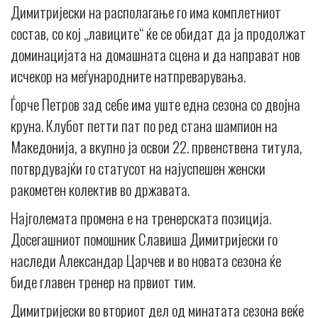
Димитријески на располагање го има комплетниот
состав, со кој „лавиците“ ќе се обидат да ја продолжат
доминацијата на домашната сцена и да направат нов
исчекор на меѓународните натпреварувања.
Ѓорче Петров зад себе има уште една сезона со двојна
круна. Клубот петти пат по ред стана шампион на
Македонија, а вкупно ја освои 22. првенствена титула,
потврдувајќи го статусот на најуспешен женски
ракометен колектив во државата.
Најголемата промена е на тренерската позиција.
Досегашниот помошник Славиша Димитријески го
наследи Александар Царчев и во новата сезона ќе
биде главен тренер на првиот тим.
Димитријески во вториот дел од минатата сезона веќе