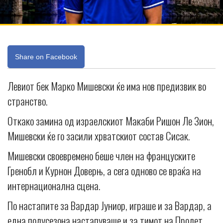
Share on Facebook
Левиот бек Марко Мишевски ќе има нов предизвик во
странство.
Откако замина од израелскиот Макаби Ришон Ле Зион,
Мишевски ќе го засили хрватскиот состав Сисак.
Мишевски своевремено беше член на француските
Гренобл и Курнон Доверњ, а сега одново се враќа на
интернационална сцена.
По настапите за Вардар Јуниор, играше и за Вардар, а
една полусезона настапуваше и за тимот на Пролет.