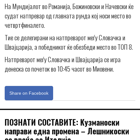
На Мундијалот во Романија, Божиновски и Начевски ќе
судат натпревар од главната рунда кој носи место во
четвртфиналето.
Тие се делегирани на натпреварот меѓу Словачка и
Швајцарија, а победникот ќе обезбеди место во ТОП 8.
Натпреварот меѓу Словачка и Швајцарија се игра
денеска со почеток во 10:45 часот во Миовени.
Share on Facebook
ПОЗНАТИ СОСТАВИТЕ: Kузманоски
направи една промена – Лешникоски
се враќа за Италија