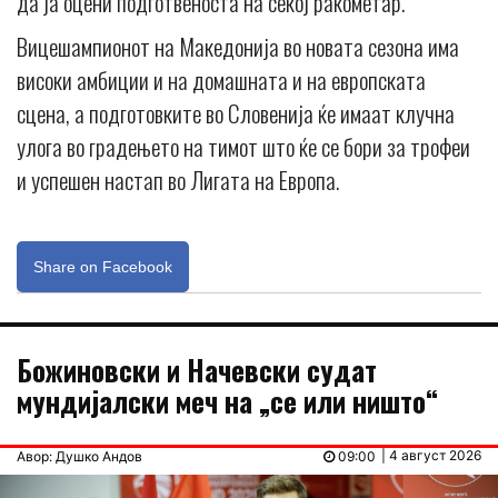
да ја оцени подготвеноста на секој ракометар.
Вицешампионот на Македонија во новата сезона има
високи амбиции и на домашната и на европската
сцена, а подготовките во Словенија ќе имаат клучна
улога во градењето на тимот што ќе се бори за трофеи
и успешен настап во Лигата на Европа.
Share on Facebook
Божиновски и Начевски судат
мундијалски меч на „се или ништо“
| 4 август 2026
Авор: Душко Андов
09:00