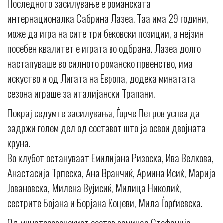
Последното засилување е романската
интернационалка Сабрина Лазеа. Таа има 29 години,
може да игра на сите три бековски позиции, а нејзин
посебен квалитет е играта во одбрана. Лазеа долго
настапуваше во силното романско првенство, има
искуство и од Лигата на Европа, додека минатата
сезона играше за италијански Трапани.
Покрај седумте засилувања, Ѓорче Петров успеа да
задржи голем дел од составот што ја освои двојната
круна.
Во клубот остануваат Емилијана Ризоска, Ива Велкова,
Анастасија Трпеска, Ана Вранчиќ, Армина Исиќ, Марија
Јовановска, Милена Вујисиќ, Милица Николиќ,
сестрите Бојана и Борјана Коцеви, Мила Ѓорѓиевскa.
Од минатосезонскиот состав заминаа Стефанија