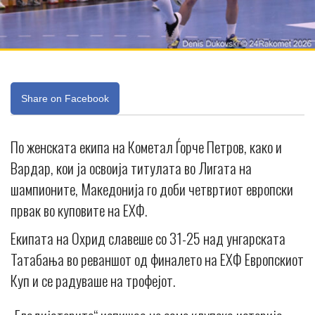
Share on Facebook
По женската екипа на Кометал Ѓорче Петров, како и
Вардар, кои ја освоија титулата во Лигата на
шампионите, Македонија го доби четвртиот европски
првак во куповите на ЕХФ.
Екипата на Охрид славеше со 31-25 над унгарската
Татабања во реваншот од финалето на ЕХФ Европскиот
Куп и се радуваше на трофејот.