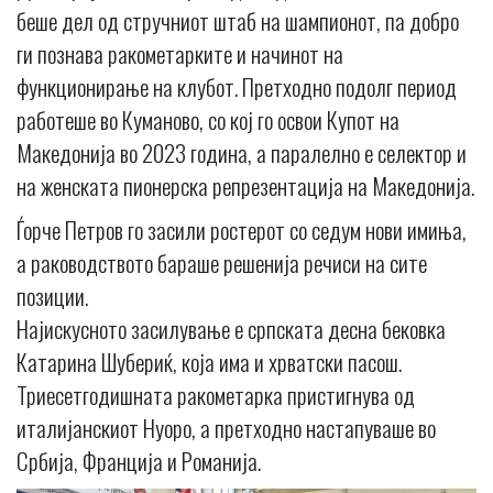
беше дел од стручниот штаб на шампионот, па добро
ги познава ракометарките и начинот на
функционирање на клубот. Претходно подолг период
работеше во Куманово, со кој го освои Купот на
Македонија во 2023 година, а паралелно е селектор и
на женската пионерска репрезентација на Македонија.
Ѓорче Петров го засили ростерот со седум нови имиња,
а раководството бараше решенија речиси на сите
позиции.
Најискусното засилување е српската десна бековка
Катарина Шубериќ, која има и хрватски пасош.
Триесетгодишната ракометарка пристигнува од
италијанскиот Нуоро, а претходно настапуваше во
Србија, Франција и Романија.