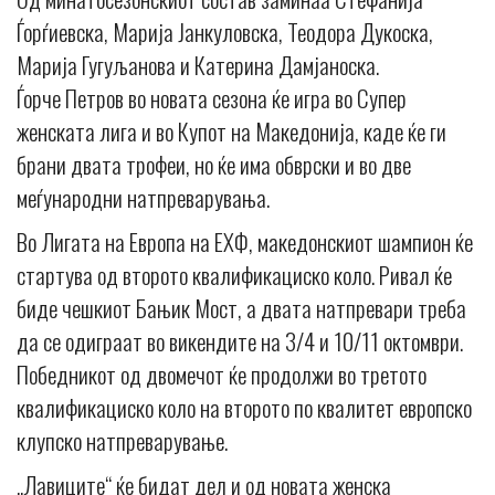
Ѓорѓиевска, Марија Јанкуловска, Теодора Дукоска,
Марија Гугуљанова и Катерина Дамјаноска.
Ѓорче Петров во новата сезона ќе игра во Супер
женската лига и во Купот на Македонија, каде ќе ги
брани двата трофеи, но ќе има обврски и во две
меѓународни натпреварувања.
Во Лигата на Европа на ЕХФ, македонскиот шампион ќе
стартува од второто квалификациско коло. Ривал ќе
биде чешкиот Бањик Мост, а двата натпревари треба
да се одиграат во викендите на 3/4 и 10/11 октомври.
Победникот од двомечот ќе продолжи во третото
квалификациско коло на второто по квалитет европско
клупско натпреварување.
„Лавиците“ ќе бидат дел и од новата женска