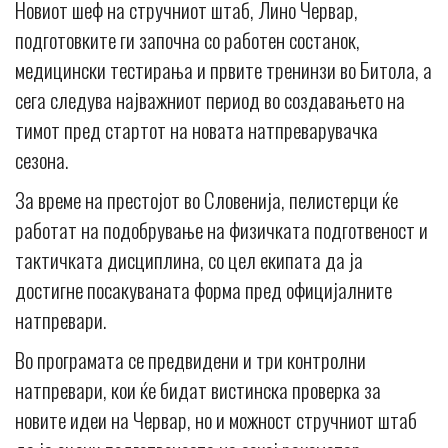
Новиот шеф на стручниот штаб, Лино Червар,
подготовките ги започна со работен состанок,
медицински тестирања и првите тренинзи во Битола, а
сега следува најважниот период во создавањето на
тимот пред стартот на новата натпреварувачка
сезона.
За време на престојот во Словенија, пелистерци ќе
работат на подобрување на физичката подготвеност и
тактичката дисциплина, со цел екипата да ја
достигне посакуваната форма пред официјалните
натпревари.
Во програмата се предвидени и три контролни
натпревари, кои ќе бидат вистинска проверка за
новите идеи на Червар, но и можност стручниот штаб