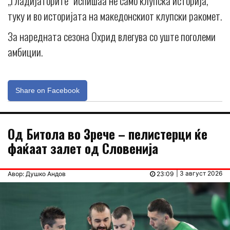
„Гладијаторите“ испишаа не само клупска историја,
туку и во историјата на македонскиот клупски ракомет.
За наредната сезона Охрид влегува со уште поголеми
амбиции.
Share on Facebook
Од Битола во Зрече – пелистерци ќе
фаќаат залет од Словенија
| 3 август 2026
Авор: Душко Андов
23:09