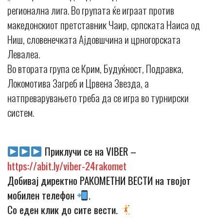
регионална лига. Во групата ќе играат против
македонскиот претставник Чаир, српската Наиса од
Ниш, словенечката Ајдовшчина и црногорската
Левалеа.
Во втората група се Крим, Будуќност, Подравка,
Локомотива Загреб и Црвена Звезда, а
натпреварувањето треба да се игра во турнирски
систем.
Приклучи се на VIBER –
https://abit.ly/viber-24rakomet
Добивај директно РАКОМЕТНИ ВЕСТИ на твојот
мобилен телефон
.
Со еден клик до сите вести.