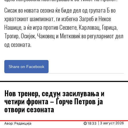
Сисак во новата сезона ќе биде дел од групата Б во
хрватскиот шампионат, ги избегна Загреб и Нексе
Нашице, а ќе игра против Сесвете, Карловац, Горица,
Трогир, Осијек, Чаковец и Метковиќ во регуларниот дел
од сезоната.
Share on Facebook
Нов тренер, седум засилувања и
четири фронта – Ѓорче Петров ја
отвори сезоната
| 3 август 2026
Авор: Редакција
18:33