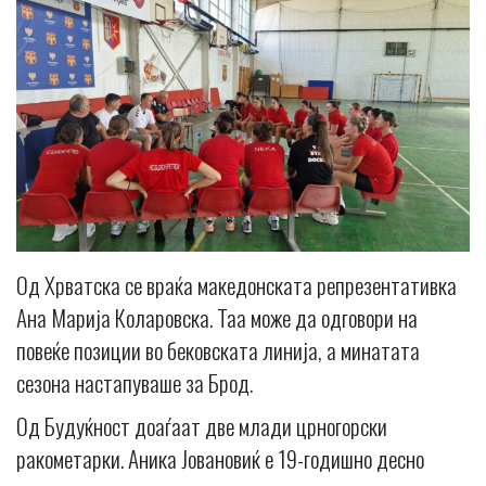
Од Хрватска се враќа македонската репрезентативка
Ана Марија Коларовска. Таа може да одговори на
повеќе позиции во бековската линија, а минатата
сезона настапуваше за Брод.
Од Будуќност доаѓаат две млади црногорски
ракометарки. Аника Јовановиќ е 19-годишно десно