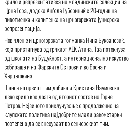
крило и репрезентативка на младинските селекции на
Црна Гора, додека Анѓела Губериниќ е 20-годишна
пивотменка и капитенка на црногорската јуниорска
репрезентација.
Нов член е и црногорската голманка Нина Вуксановиќ,
која пристигнува од грчкиот АЕК Атина. Таа потекнува
од школата на Будуќност, а интернационално искуство
собираше и на Фарските Острови и во Босна и
Херцеговина.
Шанса во првиот тим добива и Кристина Наумовска,
лево крило кое доаѓа од вториот состав на Ѓорче
Петров. Нејзиното приклучување е продолжение на
клупската политика најдобрите млади ракометарки
постепено да се внесуваат во сениорскиот тим.