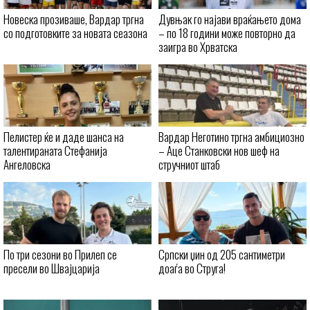
Новеска прозиваше, Вардар тргна
Дувњак го најави враќањето дома
со подготовките за новата сеазона
– по 18 години може повторно да
заигра во Хрватска
Пелистер ќе и даде шанса на
Вардар Неготино тргна амбициозно
талентираната Стефанија
– Аце Станковски нов шеф на
Ангеловска
стручниот штаб
По три сезони во Прилеп се
Српски џин од 205 сантиметри
пресели во Швајцарија
доаѓа во Струга!