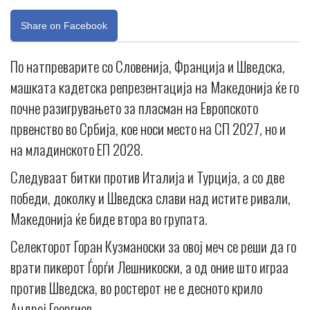
Share on Facebook
По натпреварите со Словенија, Франција и Шведска,
машката кадетска репрезентација на Македонија ќе го
почне разигрувањето за пласман на Европското
првенство во Србија, кое носи место на СП 2027, но и
на младинското ЕП 2028.
Следуваат битки против Италија и Турција, а со две
победи, доколку и Шведска слави над истите ривали,
Македонија ќе биде втора во групата.
Селекторот Горан Кузманоски за овој меч се реши да го
врати пикерот Ѓорѓи Лешникоски, a од оние што играа
против Шведска, во ростерот не е десното крило
Андреј Георгиев.