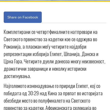
Share on Facebook
Комплетирани се четвртфиналните натпревари на
Светското првенство за кадетки кое се одржува во
Романија, а пласман меѓу четирите најдобри
репрезентации изборија Египет, Шпанија, Данска и
Црна Гора. Четирите дуели донесоа многу неизвесност,
драматични завршници и неколку историски
достигнувања.
Најголемото изненадување го приреди Египет, кој со
победата од 30:29 над Кина за првпат во историјата
обезбеди место во полуфиналето на Светското
првенство за кадетки. Африканската селекција во