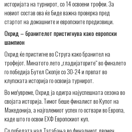
историјата на турнирот, со 14 освоени трофеи. За
новиот состав ова ќе биде важна проверка пред
стартот на домашните и европските предизвици.
Охрид – бранителот пристигнува како европски
шампион
Oхрид ќе пристигне во Струга како бранител на
трофејот. Минатото лето „гладијаторите“ во финалето
го победија Бутел Скопје со 30-24 и првпат во
клупската историја го освоија турнирот.
Во меѓувреме, Охрид ја одигра најуспешната сезона во
својата историја. Тимот беше финалист во Купот на
Македонија, а најголемиот успех го оствари во Европа,
каде што го освои ЕХФ Европскиот куп.
Со победата над Татабања во финалниот двомеч,