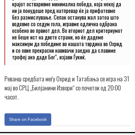
крајот остваривме минимална победа, која некој да
ни ја понудеше пред натпревар ќе ја прифатевме
без размислување. Сепак останува жал затоа што
водевме со седум гола, игравме одлична одбрана
особено во првиот дел. Во вториот дел критериумот
не беше ист на двете страни, но ќе дадеме
максимум да победиме во нашата тврдина во Охрид
и со овие прекрасни навивачи заедно да славиме
трофеј ако даде Бог“, изјави Ѓукиќ.
Реванш средбата меѓу Охрид и Татабања се игра на 31
мај во СРЦ „Билјанини Извори“ со почеток од 20:00
часот.
Share on Facebook