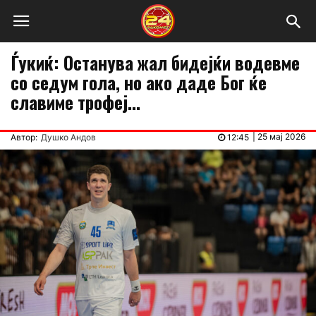
Ѓукиќ: Останува жал бидејќи водевме
со седум гола, но ако даде Бог ќе
славиме трофеј…
|
25 мај 2026
Автор:
Душко Андов
12:45