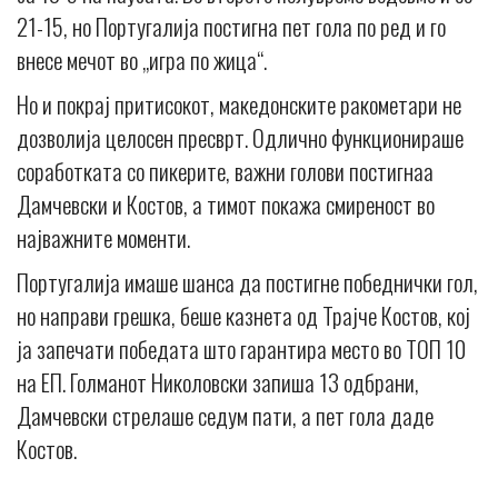
21-15, но Португалија постигна пет гола по ред и го
внесе мечот во „игра по жица“.
Но и покрај притисокот, македонските ракометари не
дозволија целосен пресврт. Одлично функционираше
соработката со пикерите, важни голови постигнаа
Дамчевски и Костов, а тимот покажа смиреност во
најважните моменти.
Португалија имаше шанса да постигне победнички гол,
но направи грешка, беше казнета од Трајче Костов, кој
ја запечати победата што гарантира место во ТОП 10
на ЕП. Голманот Николовски запиша 13 одбрани,
Дамчевски стрелаше седум пати, а пет гола даде
Костов.