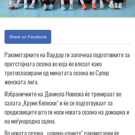
Share on Facebook
Ракометарките на Вардар ги започнаа подготовките за
претстојната сезона во која ќе влезат како
третопласирани од минатата сезона во Супер
женската лига.
Избраничките на Даниела Новеска ќе тренираат во
салата „Круме Кепески“ и ќе се подготвуваат за
предизвиците што ги носи новата сезона на домашна и
на меѓународна сцена.
Во новата сезона, „црвено-црните“ ракометарки ќе