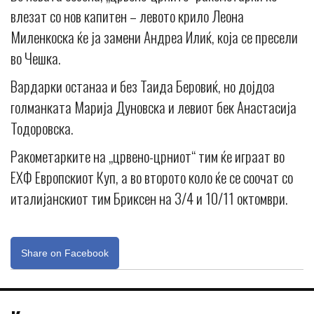
влезат со нов капитен – левото крило Леона
Миленкоска ќе ја замени Андреа Илиќ, која се пресели
во Чешка.
Вардарки останаа и без Таида Беровиќ, но дојдоа
голманката Марија Дуновска и левиот бек Анастасија
Тодоровска.
Ракометарките на „црвено-црниот“ тим ќе играат во
ЕХФ Европскиот Куп, а во второто коло ќе се соочат со
италијанскиот тим Бриксен на 3/4 и 10/11 октомври.
Share on Facebook