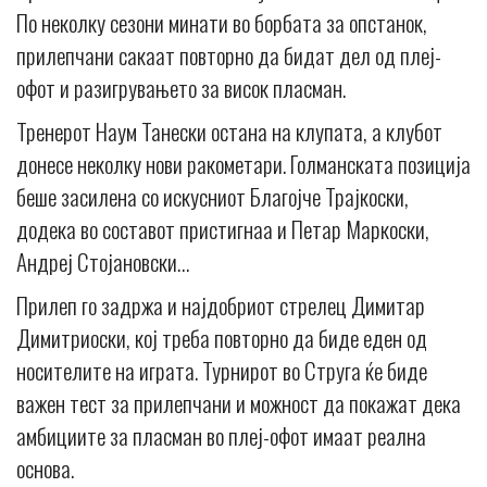
По неколку сезони минати во борбата за опстанок,
прилепчани сакаат повторно да бидат дел од плеј-
офот и разигрувањето за висок пласман.
Тренерот Наум Танески остана на клупата, а клубот
донесе неколку нови ракометари. Голманската позиција
беше засилена со искусниот Благојче Трајкоски,
додека во составот пристигнаа и Петар Маркоски,
Андреј Стојановски…
Прилеп го задржа и најдобриот стрелец Димитар
Димитриоски, кој треба повторно да биде еден од
носителите на играта. Турнирот во Струга ќе биде
важен тест за прилепчани и можност да покажат дека
амбициите за пласман во плеј-офот имаат реална
основа.