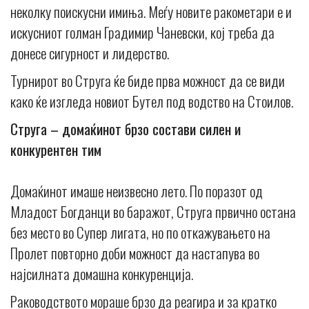
неколку поискусни имиња. Меѓу новите ракометари е и
искусниот голман Градимир Чаневски, кој треба да
донесе сигурност и лидерство.
Турнирот во Струга ќе биде прва можност да се види
како ќе изгледа новиот Бутел под водство на Стоилов.
Струга – домаќинот брзо состави силен и
конкурентен тим
Домаќинот имаше неизвесно лето. По поразот од
Младост Богданци во баражот, Струга првично остана
без место во Супер лигата, но по откажувањето на
Пролет повторно доби можност да настапува во
најсилната домашна конкуренција.
Раководството мораше брзо да реагира и за кратко