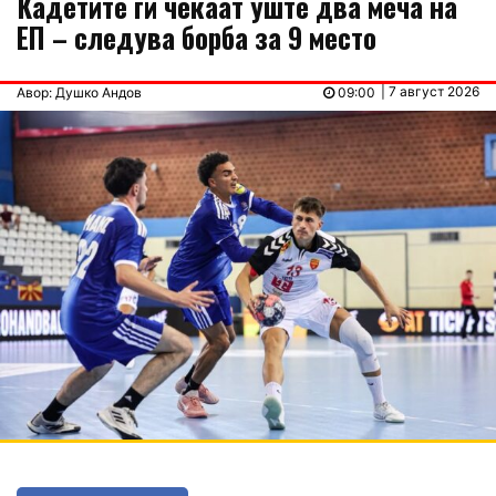
Кадетите ги чекаат уште два меча на
ЕП – следува борба за 9 место
| 7 август 2026
Авор: Душко Андов
09:00