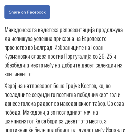
Share on Facebook
Македонската кадетска репрезентација продолжува
да испишува успешна приказна на Европското
првенство во Белград. Избраниците на Горан
Кузманоски славеа против Португалија со 26-25 и
обезбедија место меѓу најдобрите десет селекции на
континентот.
Херој на натпреварот беше Трајче Костов, кој во
последните секунди го постигна победничкиот гол и
донесе голема радост во македонскиот табор. Со оваа
победа, Македонија во последниот меч на
шампионатот ќе се бори за деветтото место, а
противник ќе биде подобриот од дуелот меѓу Израел и