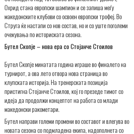
Охрид стана европски шампион и се запиша меѓу
македонските клубови со освоен европски трофеј. Во
Струга ќе настапи со нов состав, но и со уште поголеми
очекувања по историската сезона.
Бутел Скопје – нова ера со Стојанче Стоилов
Бутел Скопје минатата година играше во финалето на
турнирот, а ова лето отвора нова страница во
клупската историја. На тренерската позиција
пристигна Стојанче Стоилов, кој го презеде тимот со
идеја да продолжи концептот на работа со млади
македонски ракометари.
Бутел направи големи промени во составот и влегува во
новата сезона со подмладена екипа, надополнета со