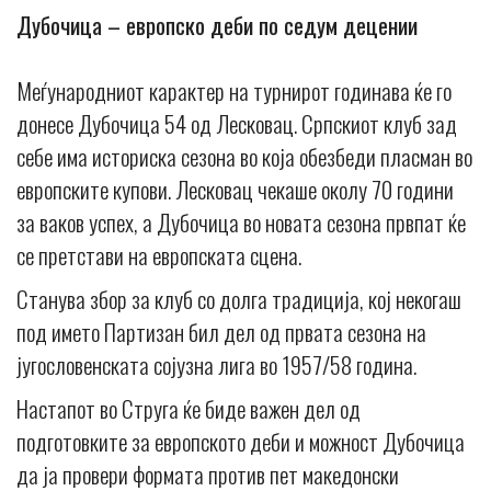
Дубочица – европско деби по седум децении
Меѓународниот карактер на турнирот годинава ќе го
донесе Дубочица 54 од Лесковац. Српскиот клуб зад
себе има историска сезона во која обезбеди пласман во
европските купови. Лесковац чекаше околу 70 години
за ваков успех, а Дубочица во новата сезона првпат ќе
се претстави на европската сцена.
Станува збор за клуб со долга традиција, кој некогаш
под името Партизан бил дел од првата сезона на
југословенската сојузна лига во 1957/58 година.
Настапот во Струга ќе биде важен дел од
подготовките за европското деби и можност Дубочица
да ја провери формата против пет македонски