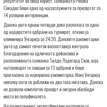
резултатот во своја корист. Голманката Ребека
Секадес беше една од најзаслужните за пресвртот со
14 успешни интервенции.
Данска уште еднаш потврди дека располага со една
од најцврстите одбрани на турнирот, откако ја
елиминира Унгарија со 24:20. Данските ракометарки
уште од самиот почеток воспоставија контрола
благодарение на одличната дефанзива и
расположената голманка Тилде Ладегард Сков, која
натпреварот го заврши со 13 одбрани и беше
прогласена за најкорисна ракометарка. Иако Унгарија
неколку пати се доближи на два гола негатива, Данска
не дозволи комплетен пресврт и сигурно обезбеди
место во полуфиналето.
Најдраматичниот четвртфинален натпревар го