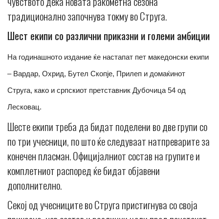
чувството дека новата ракометна сезона
традиционално започнува токму во Струга.
Шест екипи со различни приказни и големи амбиции
На годинашното издание ќе настапат пет македонски екипи
– Вардар, Охрид, Бутел Скопје, Прилеп и домаќинот
Струга, како и српскиот претставник Дубочица 54 од
Лесковац.
Шесте екипи треба да бидат поделени во две групи со
по три учесници, по што ќе следуваат натпреварите за
конечен пласман. Официјалниот состав на групите и
комплетниот распоред ќе бидат објавени
дополнително.
Секој од учесниците во Струга пристигнува со своја