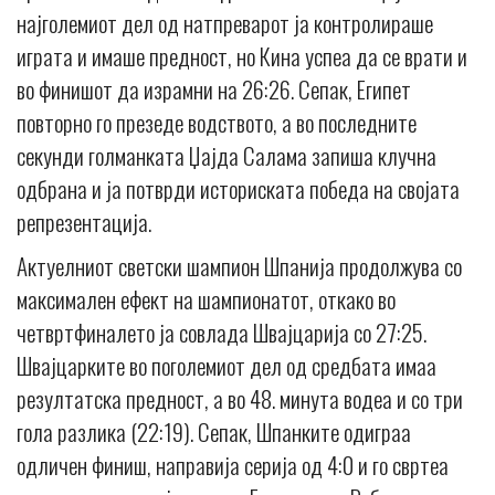
најголемиот дел од натпреварот ја контролираше
играта и имаше предност, но Кина успеа да се врати и
во финишот да израмни на 26:26. Сепак, Египет
повторно го презеде водството, а во последните
секунди голманката Џајда Салама запиша клучна
одбрана и ја потврди историската победа на својата
репрезентација.
Актуелниот светски шампион Шпанија продолжува со
максимален ефект на шампионатот, откако во
четвртфиналето ја совлада Швајцарија со 27:25.
Швајцарките во поголемиот дел од средбата имаа
резултатска предност, а во 48. минута водеа и со три
гола разлика (22:19). Сепак, Шпанките одиграа
одличен финиш, направија серија од 4:0 и го свртеа