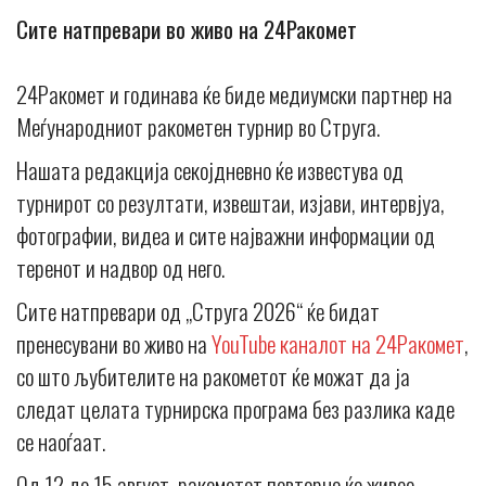
Сите натпревари во живо на 24Ракомет
24Ракомет и годинава ќе биде медиумски партнер на
Меѓународниот ракометен турнир во Струга.
Нашата редакција секојдневно ќе известува од
турнирот со резултати, извештаи, изјави, интервјуа,
фотографии, видеа и сите најважни информации од
теренот и надвор од него.
Сите натпревари од „Струга 2026“ ќе бидат
пренесувани во живо на
YouTube каналот на 24Ракомет
,
со што љубителите на ракометот ќе можат да ја
следат целата турнирска програма без разлика каде
се наоѓаат.
Од 12 до 15 август, ракометот повторно ќе живее