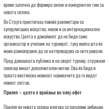
време започна да формира силен и конкурентен тим за
новата сезона.
Во Струга пристигнаа повеќе ракометари со
суперлигашко искуство, некои и со интернационално
искуство. Целта е домаќинот да не биде само
организатор и учесник на турнирот, туку екипа што ќе
може рамноправно да се натпреварува со сите ривали.
Пред домашната публика и на својот турнир, стружани
секогаш имаат дополнителен мотив. Ова ќе биде и
првата вистинска можност навивачите да го видат
новиот состав.
Прилеп – целта е враќање во плеј-офот
Прилеп во новата сезона влегува со поголеми амбиции.