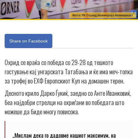
Фото: РК Охрид/Анамарија Момироска
Share on Facebook
Охрид се враќа со победа со 29-28 од тешкото
гостување кај унгарската Татабања и ќе има меч-топка
за трофеј во ЕХФ Европскиот Куп на домашен терен.
Десното крило Дарко Ѓукиќ, заедно со Анте Иванковиќ,
беа најдобри стрелци на охриѓани во победата што
можеше да биде многу повисока.
„Мислам дека го дадовме нашиот максимум, на