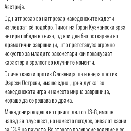
Австрија.
Од натпревар во натпревар македонските кадети
изгледаат сè подобро. Тимот на Горан Кузманоски врза
четири победи во низа, од кои две беа остварени во
драматични завршници, што претставува огромно
искуство за младите ракометари кои покажуваат
карактер и зрелост во клучните моменти.
Слично како и против Словенија, па и вчера против
Фарски Острови, имаше една „црна дупка“ во
македонската игра и наместо мирна завршница,
мораше да се решава во драма.
Македонија водеше во првиот дел со 13-8, имаше
напад за плус шест, но наместо погодок, ривалот казни
за 13-9 на паузата. Во второто полувреме водевме и со