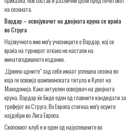
приказна, нов состав и различни цели пред почетокот
на сезоната.
Вардар – освојувачот на двојната круна се враќа
во Струга
Најзвучното име меѓу учесниците е Вардар, кој се
враќа на турнирот откако не настапи на
минатогодишното издание.
„Црвено-црните“ зад себе имаат успешна сезона во
која ги освоија шампионската титула и Купот на
Македонија. Како актуелен освојувач на двојната
круна, Вардар ќе биде еден од главните кандидати за
трофејот во Струга. Во Европа стигнаа меѓу осумте
најдобри во Лига Европа.
Скопскиот клуб е и еден од најуспешните во