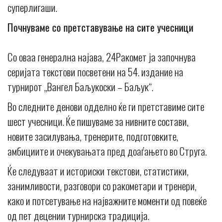
суперлигаши.
Почнуваме со претставување на сите учесници
Со оваа генерална најава, 24Ракомет ја започнува
серијата текстови посветени на 54. издание на
турнирот „Вангел Баљукоски – Баљук“.
Во следните денови одделно ќе ги претставиме сите
шест учесници. Ќе пишуваме за нивните состави,
новите засилувања, тренерите, подготовките,
амбициите и очекувањата пред доаѓањето во Струга.
Ќе следуваат и историски текстови, статистики,
занимливости, разговори со ракометари и тренери,
како и потсетување на најважните моменти од повеќе
од пет децении турнирска традиција.