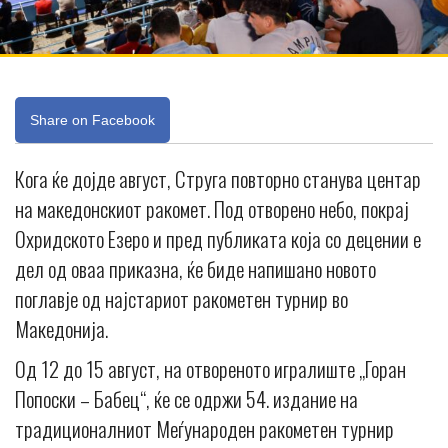
Share on Facebook
Кога ќе дојде август, Струга повторно станува центар
на македонскиот ракомет. Под отворено небо, покрај
Охридското Езеро и пред публиката која со децении е
дел од оваа приказна, ќе биде напишано новото
поглавје од најстариот ракометен турнир во
Македонија.
Од 12 до 15 август, на отвореното игралиште „Горан
Попоски – Бабец“, ќе се одржи 54. издание на
традиционалниот Меѓународен ракометен турнир