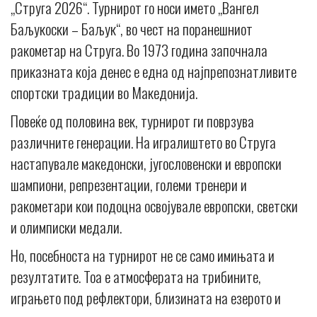
„Струга 2026“. Турнирот го носи името „Вангел
Баљукоски – Баљук“, во чест на поранешниот
ракометар на Струга. Во 1973 година започнала
приказната која денес е една од најпрепознатливите
спортски традиции во Македонија.
Повеќе од половина век, турнирот ги поврзува
различните генерации. На игралиштето во Струга
настапувале македонски, југословенски и европски
шампиони, репрезентации, големи тренери и
ракометари кои подоцна освојувале европски, светски
и олимписки медали.
Но, посебноста на турнирот не се само имињата и
резултатите. Тоа е атмосферата на трибините,
играњето под рефлектори, близината на езерото и