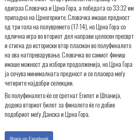
одиграа Словачка и Црна Гора, а победата со 33:32 им
припадна на Црногорките. Словачка имаше предност
од три гола на полувремето (17:14), но Црна Гора со
одлична игра во вториот дел направи целосен пресврт
и стигна до историски втор пласман во полуфиналето
на ова натпреварување. Словачка во самиот финиш
имаше можност да избори продолженија, но Црна Гора
ја сочува минималната предност и се пласира меѓу
четирите најдобри селекции.
Во полуфиналето ќе се сретнат Египет и Шпанија,
додека вториот билет за финалето ќе го добие
подобриот меѓу Данска и Црна Гора.
Share on Facebook