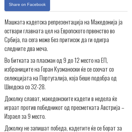
Share on Facebook
Машката кадетска репрезентација на Македонија ја
оствари главната цел на Европското првенство во
Србија, па сега може без притисок да ги одигра
следните два меча.
Во битката за пласман од 9 до 12 место на ЕП,
избраниците на Горан Кузманоски ќе се соочат со
селекцијата на Португалија, која беше подобра од
Шведска со 32-28.
Доколку слават, македонските кадети в недела ќе
играат против победникот од пресметката Австрија –
Израел за 9 место.
Доколку не запишат победа, кадетите ќе се борат за