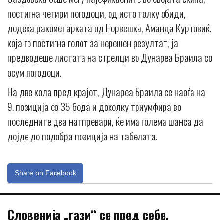
постигна четири погодоци, од исто толку обиди,
додека ракометарката од Норвешка, Аманда Куртовиќ,
која го постигна голот за нерешен резултат, ја
предводеше листата на стрелци во Дунареа Браила со
осум погодоци.
На две кола пред крајот, Дунареа Браила се наоѓа на
9. позиција со 35 бода и доколку триумфира во
последните два натпревари, ќе има голема шанса да
дојде до подобра позиција на табелата.
Share on Facebook
Словенија „гази“ се пред себе,