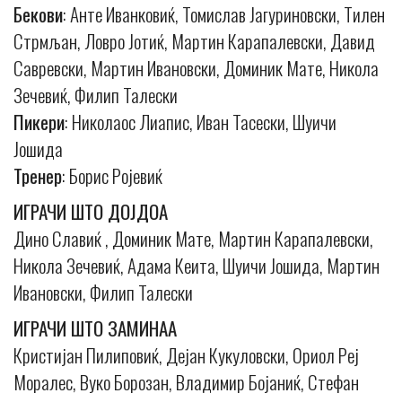
Бекови
: Анте Иванковиќ, Томислав Јагуриновски, Тилен
Стрмљан, Ловро Јотиќ, Мартин Карапалевски, Давид
Савревски, Мартин Ивановски, Доминик Мате, Никола
Зечевиќ, Филип Талески
Пикери
: Николаос Лиапис, Иван Тасески, Шуичи
Јошида
Тренер
: Борис Ројевиќ
ИГРАЧИ ШТО ДОЈДОА
Дино Славиќ , Доминик Мате, Мартин Карапалевски,
Никола Зечевиќ, Адама Кеита, Шуичи Јошида, Мартин
Ивановски, Филип Талески
ИГРАЧИ ШТО ЗАМИНАА
Кристијан Пилиповиќ, Дејан Кукуловски, Ориол Реј
Моралес, Вуко Борозан, Владимир Бојаниќ, Стефан