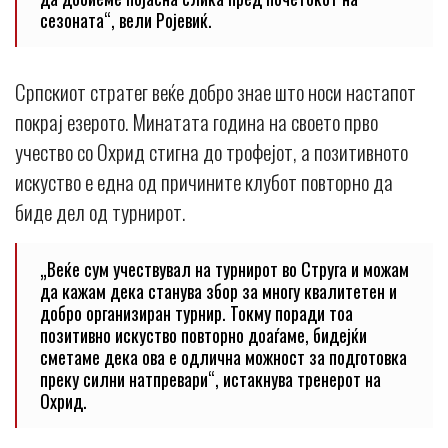
сезоната“, вели Ројевиќ.
Српскиот стратег веќе добро знае што носи настапот
покрај езерото. Минатата година на своето прво
учество со Охрид стигна до трофејот, а позитивното
искуство е една од причините клубот повторно да
биде дел од турнирот.
„Веќе сум учествувал на турнирот во Струга и можам
да кажам дека станува збор за многу квалитетен и
добро организиран турнир. Токму поради тоа
позитивно искуство повторно доаѓаме, бидејќи
сметаме дека ова е одлична можност за подготовка
преку силни натпревари“, истакнува тренерот на
Охрид.