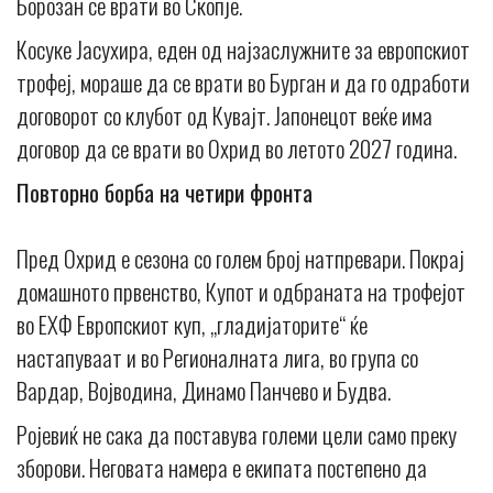
Борозан се врати во Скопје.
Косуке Јасухира, еден од најзаслужните за европскиот
трофеј, мораше да се врати во Бурган и да го одработи
договорот со клубот од Кувајт. Јапонецот веќе има
договор да се врати во Охрид во летото 2027 година.
Повторно борба на четири фронта
Пред Охрид е сезона со голем број натпревари. Покрај
домашното првенство, Купот и одбраната на трофејот
во ЕХФ Европскиот куп, „гладијаторите“ ќе
настапуваат и во Регионалната лига, во група со
Вардар, Војводина, Динамо Панчево и Будва.
Ројевиќ не сака да поставува големи цели само преку
зборови. Неговата намера е екипата постепено да