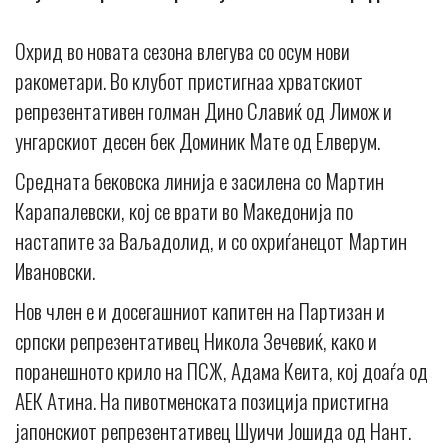
Охрид во новата сезона влегува со осум нови
ракометари. Во клубот пристигнаа хрватскиот
репрезентативен голман Дино Славиќ од Лимож и
унгарскиот десен бек Доминик Мате од Елверум.
Средната бековска линија е засилена со Мартин
Карапалевски, кој се врати во Македонија по
настапите за Ваљадолид, и со охриѓанецот Мартин
Ивановски.
Нов член е и досегашниот капитен на Партизан и
српски репрезентативец Никола Зечевиќ, како и
поранешното крило на ПСЖ, Адама Кеита, кој доаѓа од
АЕК Атина. На пивотменската позиција пристигна
јапонскиот репрезентативец Шуичи Јошида од Нант.