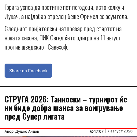
Горига успеа да постигне пет погодоци, исто колку и
Лукач, а најдобар стрелец беше Фримел со осум гола.
Следниот пријателски натпревар пред стартот на
новата сезона, ПИК Сегед ќе го одигра на 11 август
против шведскиот Савехоф.
Share on Facebook
СТРУГА 2026: Танкоски – турнирот ќе
ни биде добра шанса за воигрување
пред Супер лигата
| 7 август 2026
Авор: Душко Андов
17:07