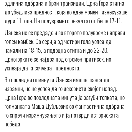
одлична одбрана и брзи транзиции, Црна Гора стигна
до убедлива предност, која во еден момент изнесуваше
дури 11 гола. На полувремето резултатот беше 17-11.
Данска не се предаде и во второто полувреме направи
голем камбек. Со серија од четири гола успеа да
намали на 18-15, а подоцна стигна и до 22-20.
Црногорките се најдоа под огромен притисок, но
успеаја да ја сочуваат предноста.
Во последните минути Данска имаше шанса да
израмни, но не успеа да го искористи својот напад.
Црна Гора во последната минута ја загуби топката, но
голманката Маша Дубљевиќ со фантастична одбрана
го спречи израмнувањето и ја потврди историската
победа.