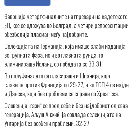
Завршија четвртфиналните натпревари на кадетското
ЕП, кое се одржува во Белград, а четири репрезентации
обезбедија пласман меѓу најдобрите.
Селекцијата на Германија, која имаше слаби изданија
во групната фаза, но и во главната рунда, го
елиминираше Исланд со победата со 33-31.
Во полуфиналето се пласираше и Шпанија, која
славеше против Франција со 29-27, а во ТОП 4 се најде
и Данска, која без проблеми се справи со Хрватска.
Словенија „гази“ се пред себе и без најдобриот од оваа
генерација, Аљуш Анжиќ, ја совлада селекцијата на
Унгарија без особени проблеми, 32-27.