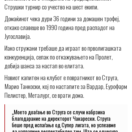
Струшки турнир со учество на шест екипи.
Домаќинот чека дури 36 години за домашен трофеј,
откако славеше во 1990 година пред распадот на
Југославија.
Иако стружани требаше да играат во прволигашката
конкуренција, сепак по откажувањето на Пролет,
добија шанса за настап во елитата.
Новиот капитен на клубот е повратникот во Струга,
Марио Танкоски, кој по настапите за Вардар, Еурофарм
Пелистер, Металург, се врати дома.
„Моето доаѓање во Струга се случи набрзина
благодарание на директорот Чакарески. Струга
беше пред испаѓање од Супер лигата, но успеавме
да направиме респектибилен тим. Што се однесува