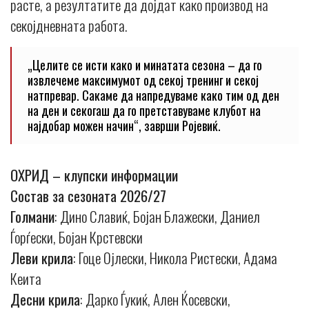
расте, а резултатите да дојдат како производ на
секојдневната работа.
„Целите се исти како и минатата сезона – да го
извлечеме максимумот од секој тренинг и секој
натпревар. Сакаме да напредуваме како тим од ден
на ден и секогаш да го претставуваме клубот на
најдобар можен начин“, заврши Ројевиќ.
ОХРИД – клупски информации
Состав за сезоната 2026/27
Голмани
: Дино Славиќ, Бојан Блажески, Даниел
Ѓорѓески, Бојан Крстевски
Леви крила
: Гоце Ојлески, Никола Ристески, Адама
Кеита
Десни крила
: Дарко Ѓукиќ, Ален Ќосевски,