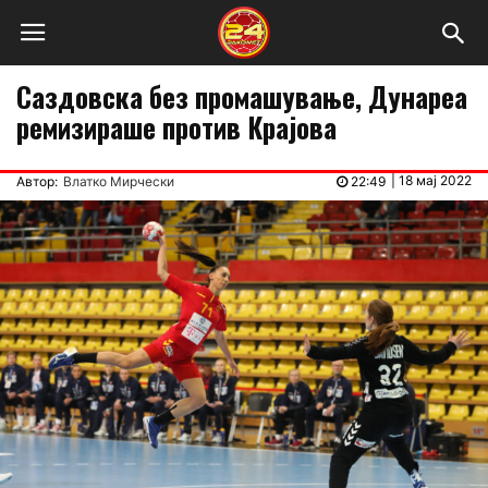
Саздовска без промашување, Дунареа
ремизираше против Крајова
|
18 мај 2022
Автор:
Влатко Мирчески
22:49