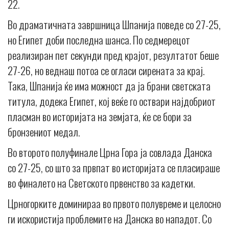
22.
Во драматичната завршница Шпанија поведе со 27-25,
но Египет доби последна шанса. По седмерецот
реализиран пет секунди пред крајот, резултатот беше
27-26, но веднаш потоа се огласи сирената за крај.
Така, Шпанија ќе има можност да ја брани светската
титула, додека Египет, кој веќе го оствари најдобриот
пласман во историјата на земјата, ќе се бори за
бронзениот медал.
Во второто полуфинале Црна Гора ја совлада Данска
со 27-25, со што за првпат во историјата се пласираше
во финалето на Светското првенство за кадетки.
Црногорките доминираа во првото полувреме и целосно
ги искористија проблемите на Данска во нападот. Со