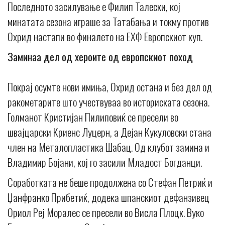
Последното засилување е Филип Талески, кој
минатата сезона играше за Татабања и токму против
Охрид настапи во финалето на ЕХФ Европскиот куп.
Заминаа дел од хероите од европскиот поход
Покрај осумте нови имиња, Охрид остана и без дел од
ракометарите што учествуваа во историската сезона.
Голманот Кристијан Пилиповиќ се пресели во
швајцарски Криенс Луцерн, а Дејан Кукуловски стана
член на Металопластика Шабац. Од клубот замина и
Владимир Бојани, кој го засили Младост Богданци.
Соработката не беше продолжена со Стефан Петриќ и
Џанфранко Прибетиќ, додека шпанскиот дефанзивец
Ориол Реј Моралес се пресели во Висла Плоцк. Вуко