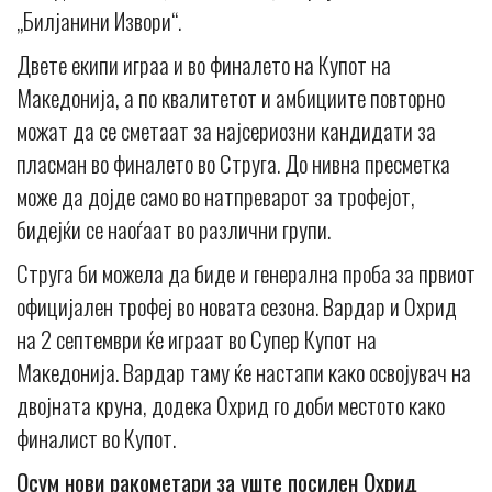
„Билјанини Извори“.
Двете екипи играа и во финалето на Купот на
Македонија, а по квалитетот и амбициите повторно
можат да се сметаат за најсериозни кандидати за
пласман во финалето во Струга. До нивна пресметка
може да дојде само во натпреварот за трофејот,
бидејќи се наоѓаат во различни групи.
Струга би можела да биде и генерална проба за првиот
официјален трофеј во новата сезона. Вардар и Охрид
на 2 септември ќе играат во Супер Купот на
Македонија. Вардар таму ќе настапи како освојувач на
двојната круна, додека Охрид го доби местото како
финалист во Купот.
Осум нови ракометари за уште посилен Охрид