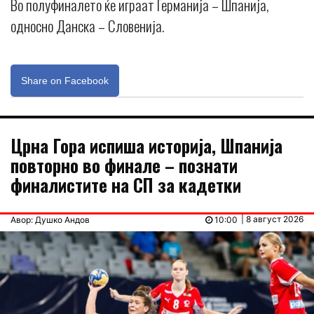
Во полуфиналето ќе играат Германија – Шпанија,
односно Данска – Словенија.
Share on Facebook
Црна Гора испиша историја, Шпанија
повторно во финале – познати
финалистите на СП за кадетки
| 8 август 2026
Авор: Душко Андов
10:00