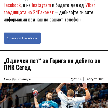
Facebook
, и на
Instagram
и бидете дел од
Viber
заедницата на 24Ракомет
– добивајте ги сите
информации веднаш на вашиот телефон…
Share on Facebook
„Одличен пет“ за Горига на дебито за
ПИК Сегед
| 8 август 2026
Авор: Душко Андов
23:14