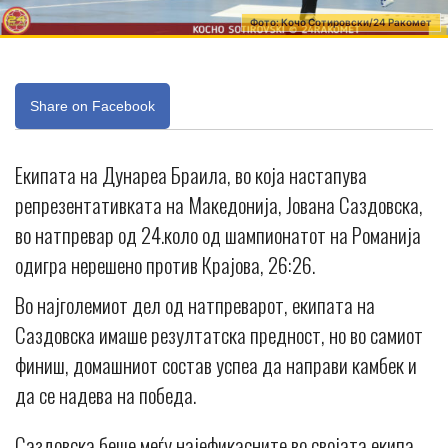
Фото: Кочо Сотировски/24 Ракомет
Share on Facebook
Екипата на Дунареа Браила, во која настапува
репрезентативката на Македонија, Јована Саздовска,
во натпревар од 24.коло од шампионатот на Романија
одигра нерешено против Крајова, 26:26.
Во најголемиот дел од натпреварот, екипата на
Саздовска имаше резултатска предност, но во самиот
финиш, домашниот состав успеа да направи камбек и
да се надева на победа.
Саздовска беше меѓу најефикасните во својата екипа,