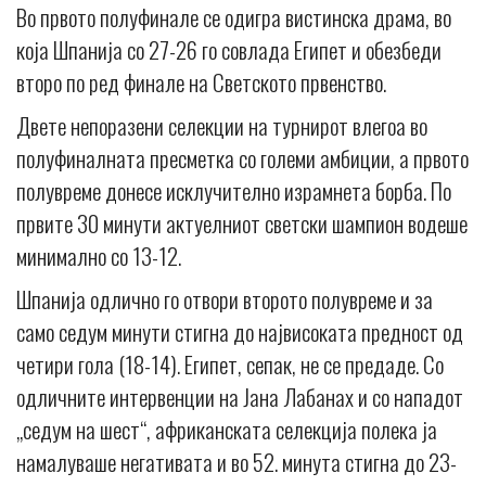
Во првото полуфинале се одигра вистинска драма, во
која Шпанија со 27-26 го совлада Египет и обезбеди
второ по ред финале на Светското првенство.
Двете непоразени селекции на турнирот влегоа во
полуфиналната пресметка со големи амбиции, а првото
полувреме донесе исклучително израмнета борба. По
првите 30 минути актуелниот светски шампион водеше
минимално со 13-12.
Шпанија одлично го отвори второто полувреме и за
само седум минути стигна до највисоката предност од
четири гола (18-14). Египет, сепак, не се предаде. Со
одличните интервенции на Јана Лабанах и со нападот
„седум на шест“, африканската селекција полека ја
намалуваше негативата и во 52. минута стигна до 23-