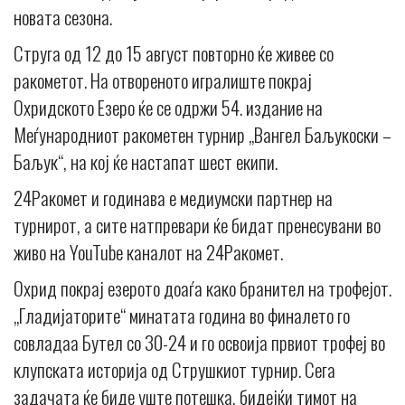
новата сезона.
Струга од 12 до 15 август повторно ќе живее со
ракометот. На отвореното игралиште покрај
Охридското Езеро ќе се одржи 54. издание на
Меѓународниот ракометен турнир „Вангел Баљукоски –
Баљук“, на кој ќе настапат шест екипи.
24Ракомет и годинава е медиумски партнер на
турнирот, а сите натпревари ќе бидат пренесувани во
живо на YouTube каналот на 24Ракомет.
Охрид покрај езерото доаѓа како бранител на трофејот.
„Гладијаторите“ минатата година во финалето го
совладаа Бутел со 30-24 и го освоија првиот трофеј во
клупската историја од Струшкиот турнир. Сега
задачата ќе биде уште потешка, бидејќи тимот на