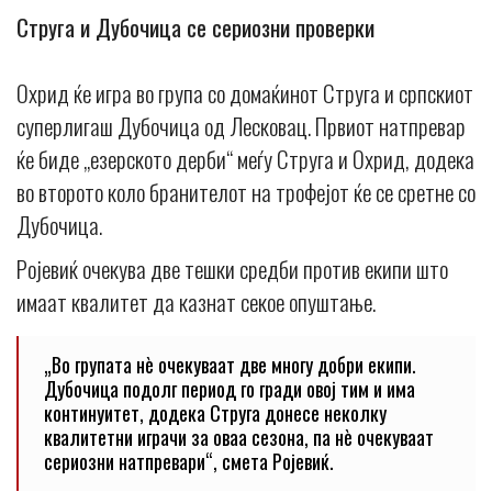
Струга и Дубочица се сериозни проверки
Охрид ќе игра во група со домаќинот Струга и српскиот
суперлигаш Дубочица од Лесковац. Првиот натпревар
ќе биде „езерското дерби“ меѓу Струга и Охрид, додека
во второто коло бранителот на трофејот ќе се сретне со
Дубочица.
Ројевиќ очекува две тешки средби против екипи што
имаат квалитет да казнат секое опуштање.
„Во групата нè очекуваат две многу добри екипи.
Дубочица подолг период го гради овој тим и има
континуитет, додека Струга донесе неколку
квалитетни играчи за оваа сезона, па нè очекуваат
сериозни натпревари“, смета Ројевиќ.