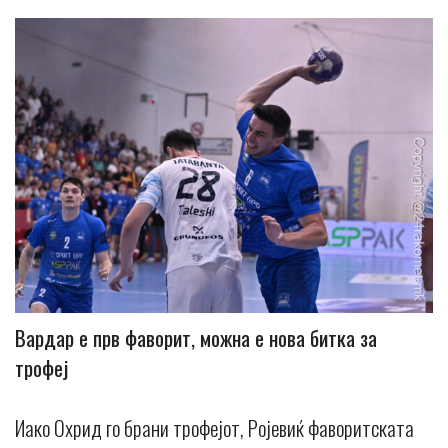
Вардар е прв фаворит, можна е нова битка за
трофеј
Иако Охрид го брани трофејот, Ројевиќ фаворитската