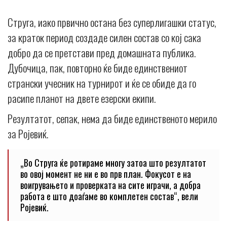
Струга, иако првично остана без суперлигашки статус,
за краток период создаде силен состав со кој сака
добро да се претстави пред домашната публика.
Дубочица, пак, повторно ќе биде единствениот
странски учесник на турнирот и ќе се обиде да го
расипе планот на двете езерски екипи.
Резултатот, сепак, нема да биде единственото мерило
за Ројевиќ.
„Во Струга ќе ротираме многу затоа што резултатот
во овој момент не ни е во прв план. Фокусот е на
воигрувањето и проверката на сите играчи, а добра
работа е што доаѓаме во комплетен состав“, вели
Ројевиќ.