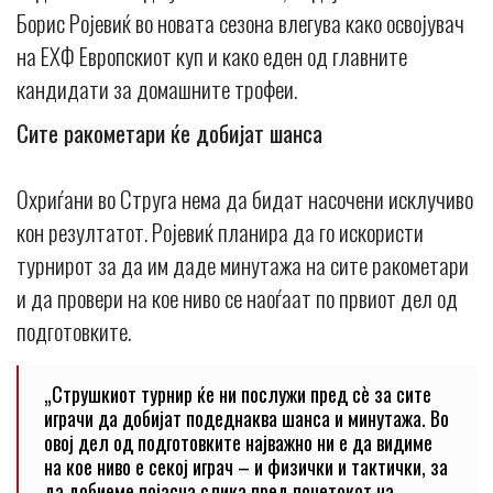
Борис Ројевиќ во новата сезона влегува како освојувач
на ЕХФ Европскиот куп и како еден од главните
кандидати за домашните трофеи.
Сите ракометари ќе добијат шанса
Охриѓани во Струга нема да бидат насочени исклучиво
кон резултатот. Ројевиќ планира да го искористи
турнирот за да им даде минутажа на сите ракометари
и да провери на кое ниво се наоѓаат по првиот дел од
подготовките.
„Струшкиот турнир ќе ни послужи пред сè за сите
играчи да добијат подеднаква шанса и минутажа. Во
овој дел од подготовките најважно ни е да видиме
на кое ниво е секој играч – и физички и тактички, за
да добиеме појасна слика пред почетокот на