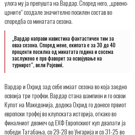
улога му ја препушта на Вардар. Според него, „црвено-
црните“ создале значително посилен состав во
споредба со минатата сезона.
„Вардар направи навистина фантастичен тим за
оваа сезона. Според мене, екипата е за 30 до 40
проценти посилна од минатата година и сосема
заслужено е прв фаворит за освојување на
турнирот“, вели Ројевиќ.
Вардар и Охрид зад себе имаат сезона во која заедно
освоија три трофеи. Вардар стана шампион и го освои
Купот на Македонија, додека Охрид го донесе првиот
европски трофеј во клупската историја, откако во
финалниот двомеч од ЕХФ Европскиот куп двапати ја
победи Татабања, со 29-28 во Унгарија и со 31-25 во