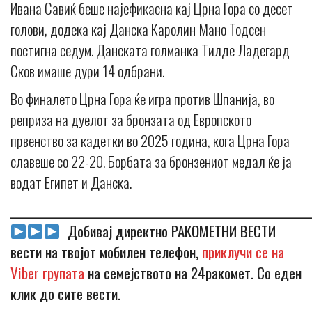
Ивана Савиќ беше најефикасна кај Црна Гора со десет
голови, додека кај Данска Каролин Мано Тодсен
постигна седум. Данската голманка Тилде Ладегард
Сков имаше дури 14 одбрани.
Во финалето Црна Гора ќе игра против Шпанија, во
реприза на дуелот за бронзата од Европското
првенство за кадетки во 2025 година, кога Црна Гора
славеше со 22-20. Борбата за бронзениот медал ќе ја
водат Египет и Данска.
_____________________________________________________________
Добивај директно РАКОМЕТНИ ВЕСТИ
вести на твојот мобилен телефон,
приклучи се на
Viber групата
на семејството на 24ракомет. Со еден
клик до сите вести.