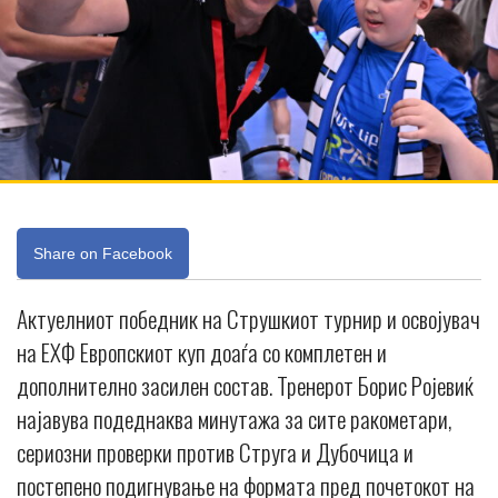
Share on Facebook
Актуелниот победник на Струшкиот турнир и освојувач
на ЕХФ Европскиот куп доаѓа со комплетен и
дополнително засилен состав. Тренерот Борис Ројевиќ
најавува подеднаква минутажа за сите ракометари,
сериозни проверки против Струга и Дубочица и
постепено подигнување на формата пред почетокот на