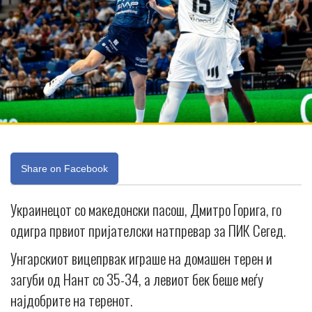
Share on Facebook
Украинецот со македонски пасош, Дмитро Горига, го
одигра првиот пријателски натпревар за ПИК Сегед.
Унгарскиот вицепрвак играше на домашен терен и
загуби од Нант со 35-34, а левиот бек беше меѓу
најдобрите на теренот.