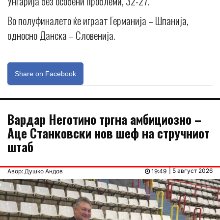
Унгарија без особени проблеми, 32-27.
Во полуфиналето ќе играат Германија – Шпанија,
односно Данска – Словенија.
Share on Facebook
Вардар Неготино тргна амбициозно –
Аце Станковски нов шеф на стручниот
штаб
| 5 август 2026
Авор: Душко Андов
19:49