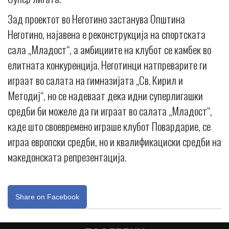
Зад проектот во Неготино застанува Општина
Неготино, најавена е реконструкција на спортската
сала „Младост“, а амбициите на клубот се камбек во
елитната конкуренција. Неготинци натпреварите ги
играат во салата на гимназијата „Св. Кирил и
Методиј“, но се надеваат дека идни суперлигашки
средби би можеле да ги играат во салата „Младост“,
каде што своевремено играше клубот Повардарие, се
играа европски средби, но и квалификациски средби на
македонската репрезентација.
Share on Facebook