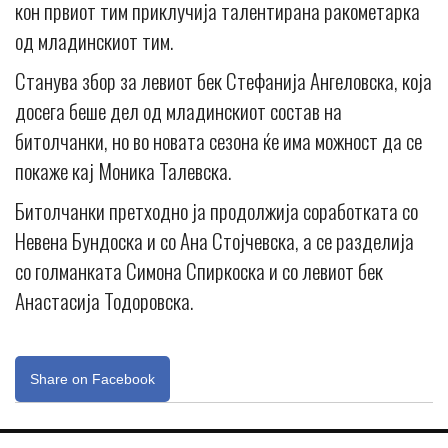
кон првиот тим приклучија талентирана ракометарка
од младинскиот тим.
Станува збор за левиот бек Стефанија Ангеловска, која
досега беше дел од младинскиот состав на
битолчанки, но во новата сезона ќе има можност да се
покаже кај Моника Талевска.
Битолчанки претходно ја продолжија соработката со
Невена Бундоска и со Ана Стојчевска, а се разделија
со голманката Симона Спиркоска и со левиот бек
Анастасија Тодоровска.
Share on Facebook