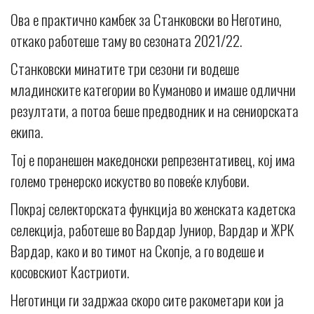
Ова е практично камбек за Станковски во Неготино,
откако работеше таму во сезоната 2021/22.
Станковски минатите три сезони ги водеше
младинските категории во Куманово и имаше одлични
резултати, а потоа беше предводник и на сениорската
екипа.
Тој е поранешен македонски репрезентативец, кој има
големо тренерско искуство во повеќе клубови.
Покрај селекторската функција во женската кадетска
селекција, работеше во Вардар Јуниор, Вардар и ЖРК
Вардар, како и во тимот на Скопје, а го водеше и
косовскиот Кастриоти.
Неготинци ги задржаа скоро сите ракометари кои ја