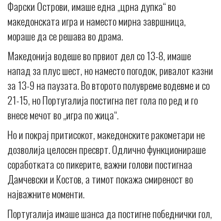
Фарски Острови, имаше една „црна дупка“ во
македонската игра и наместо мирна завршница,
мораше да се решава во драма.
Македонија водеше во првиот дел со 13-8, имаше
напад за плус шест, но наместо погодок, ривалот казни
за 13-9 на паузата. Во второто полувреме водевме и со
21-15, но Португалија постигна пет гола по ред и го
внесе мечот во „игра по жица“.
Но и покрај притисокот, македонските ракометари не
дозволија целосен пресврт. Одлично функционираше
соработката со пикерите, важни голови постигнаа
Дамчевски и Костов, а тимот покажа смиреност во
најважните моменти.
Португалија имаше шанса да постигне победнички гол,