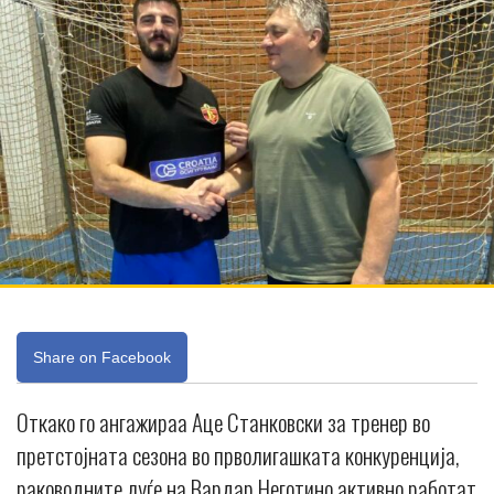
Share on Facebook
Откако го ангажираа Аце Станковски за тренер во
претстојната сезона во прволигашката конкуренција,
раководните луѓе на Вардар Неготино активно работат