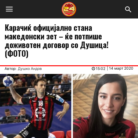
Карачиќ официјално стана
македонски зет – ќе потпише
доживотен договор со Душица!
(ФОТО)
|
14 март 2020
Автор:
Душко Андов
15:02