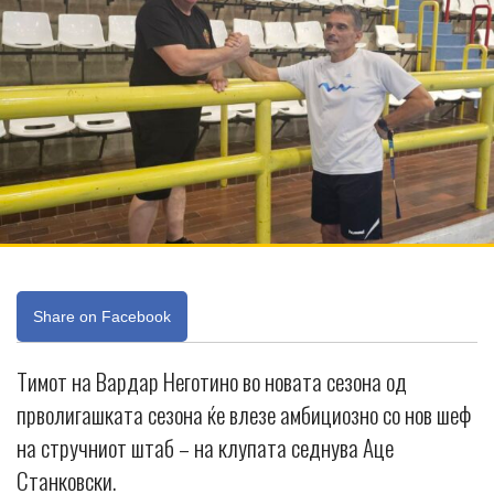
Share on Facebook
Тимот на Вардар Неготино во новата сезона од
прволигашката сезона ќе влезе амбициозно со нов шеф
на стручниот штаб – на клупата седнува Аце
Станковски.