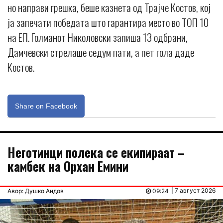
но направи грешка, беше казнета од Трајче Костов, кој
ја запечати победата што гарантира место во ТОП 10
на ЕП. Голманот Николовски запиша 13 одбрани,
Дамчевски стрелаше седум пати, а пет гола даде
Костов.
Share on Facebook
Неготинци полека се екипираат –
камбек на Орхан Емини
| 7 август 2026
Авор: Душко Андов
09:24