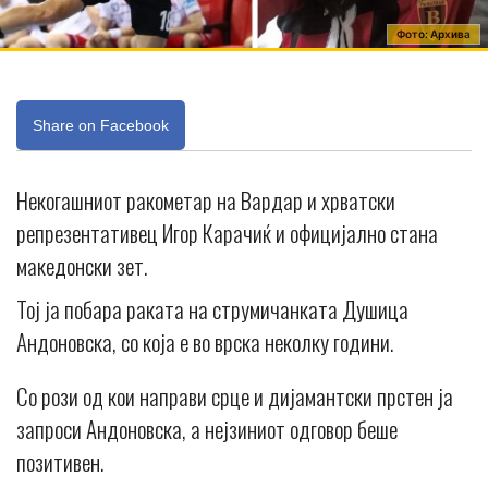
Фото: Aрхива
Share on Facebook
Некогашниот ракометар на Вардар и хрватски
репрезентативец Игор Карачиќ и официјално стана
македонски зет.
Тој ја побара раката на струмичанката Душица
Андоновска, со која е во врска неколку години.
Со рози од кои направи срце и дијамантски прстен ја
запроси Андоновска, а нејзиниот одговор беше
позитивен.