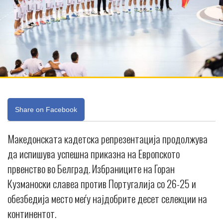
Share on Facebook
Македонската кадетска репрезентација продолжува
да испишува успешна приказна на Европското
првенство во Белград. Избраниците на Горан
Кузманоски славеа против Португалија со 26-25 и
обезбедија место меѓу најдобрите десет селекции на
континентот.