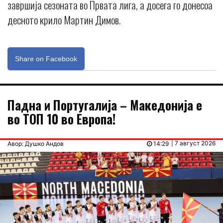
завршија сезоната во Првата лига, а досега го донесоа
десното крило Мартин Димов.
Share on Facebook
Падна и Португалија – Македонија е
во ТОП 10 во Европа!
| 7 август 2026
Авор: Душко Андов
14:29