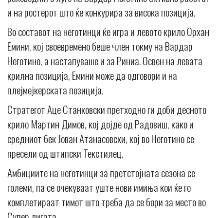
и на ростерот што ќе конкурира за висока позиција.
Во составот на неготинци ќе игра и левото крило Орхан
Емини, кој своевремено беше член токму на Вардар
Неготино, а настапуваше и за Риниа. Освен на левата
крилна позиција, Емини може да одговори и на
плејмејкерската позиција.
Стратегот Аце Станковски претходно ги доби десното
крило Мартин Димов, кој дојде од Радовиш, како и
средниот бек Јован Атанасовски, кој во Неготино се
пресели од штипски Текстилец.
Амбициите на неготинци за претстојната сезона се
големи, па се очекуваат уште нови имиња кои ќе го
комплетираат тимот што треба да се бори за место во
Супер лигата.