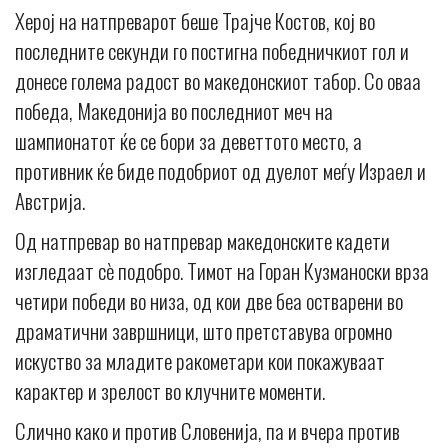
Херој на натпреварот беше Трајче Костов, кој во
последните секунди го постигна победничкиот гол и
донесе голема радост во македонскиот табор. Со оваа
победа, Македонија во последниот меч на
шампионатот ќе се бори за деветтото место, а
противник ќе биде подобриот од дуелот меѓу Израел и
Австрија.
Од натпревар во натпревар македонските кадети
изгледаат сè подобро. Тимот на Горан Кузманоски врза
четири победи во низа, од кои две беа остварени во
драматични завршници, што претставува огромно
искуство за младите ракометари кои покажуваат
карактер и зрелост во клучните моменти.
Слично како и против Словенија, па и вчера против