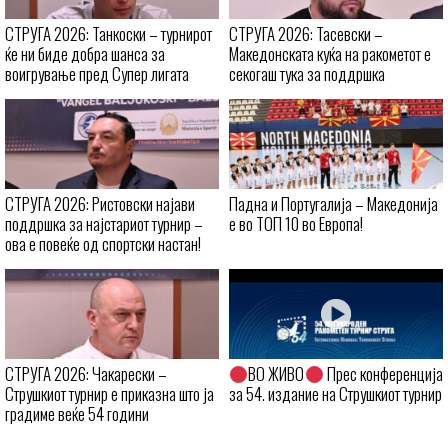
СТРУГА 2026: Танкоски – турнирот
СТРУГА 2026: Тасевски –
ќе ни биде добра шанса за
Македонската куќа на ракометот е
воигрување пред Супер лигата
секогаш тука за поддршка
СТРУГА 2026: Ристовски најави
Падна и Португалија – Македонија
поддршка за најстариот турнир –
е во ТОП 10 во Европа!
ова е повеќе од спортски настан!
СТРУГА 2026: Чакарески –
ВО ЖИВО
Прес конференција
Струшкиот турнир е приказна што ја
за 54. издание на Струшкиот турнир
градиме веќе 54 години