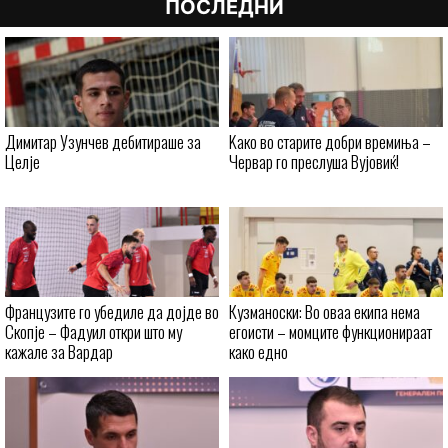
ПОСЛЕДНИ
Димитар Узунчев дебитираше за
Kaко во старите добри времиња –
Целје
Червар го преслуша Вујовиќ!
Французите го убедиле да дојде во
Кузманоски: Во оваа екипа нема
Скопје – Фадуил откри што му
егоисти – момците функционираат
кажале за Вардар
како едно