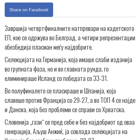
Share on Facebook
Завршија четвртфиналните натпревари на кадетското
ЕП, кое се одржува во Белград, а четири репрезентации
обезбедија пласман меѓу најдобрите.
Селекцијата на Германија, која имаше слаби изданија
во групната фаза, но и во главната рунда, го
елиминираше Исланд со победата со 33-31.
Во полуфиналето се пласираше и Шпанија, која
славеше против Франција со 29-27, а во ТОП 4 се најде
и Данска, која без проблеми се справи со Хрватска.
Словенија „гази“ се пред себе и без најдобриот од оваа
генерација, Аљуш Анжиќ, ја совлада селекцијата на