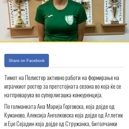
Share on Facebook
Тимот на Пелистер активно работи на формирање на
играчкиот ростер за претстојната сезона во која ќе се
натпреварува во суперлигашка конкуренција.
По голманката Ана Марија Горговска, која дојде од
Куманово, Алексија Ангелковска која дојде од Атлетик
и Еџе Сејадин која дојде од Стружанка, битолчанки