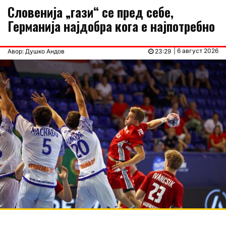
Словенија „гази“ се пред себе,
Германија најдобра кога е најпотребно
| 6 август 2026
Авор: Душко Андов
23:29