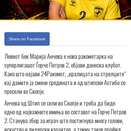
Share on Facebook
Левиот бек Марија Анчева е нова ракометарка на
суперлигашот Ѓорче Петров 2, објави денеска клубот.
Како што најави 24Ракомет, „кралицата на стрелците“
кај дамите ја смени средината и од штипски Астибо се
пресели во Скопје.
Анчева од Штип се сели во Скопје и треба да биде
едно од најважните имиња во составот на Ѓорче Петров
2. Станува збор за играч што постигнува многу голови,
искуство и лидерски карактер, а токму таков профил