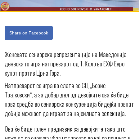
Share on Facebook
Женската сениорска репрезентација на Македонија
денеска го игра натпреварот од 1. Коло во ЕХФ Еуро
купот против Црна Гора.
Натпреварот се игра во слата во СЦ „Борис
Трајковски“, а за добар дел од девојките ова ќе биде
прва средба во сениорска конкуренција бидејќи првпат
добија можност да играат за најсилната селекција.
Ова ќе биде голем предизвик за девојките така што
може да се очекува убав натпревар во кој се почнува и