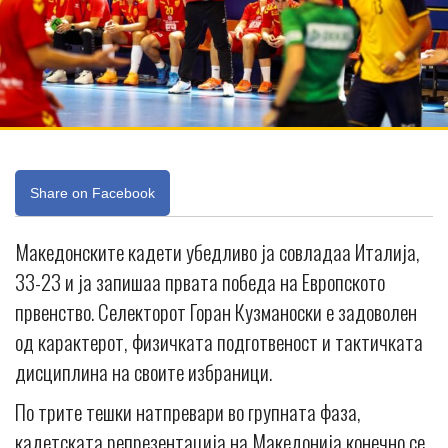
Share on Facebook
Македонските кадети убедливо ја совладаа Италија,
33-23 и ја запишаа првата победа на Европското
првенство. Селекторот Горан Кузманоски е задоволен
од карактерот, физичката подготвеност и тактичката
дисциплина на своите избраници.
По трите тешки натпревари во групната фаза,
кадетската репрезентација на Македонија конечно се