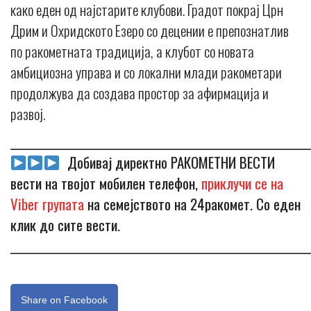
како еден од најстарите клубови. Градот покрај Црн
Дрим и Охридското Езеро со децении е препознатлив
по ракометната традиција, а клубот со новата
амбициозна управа и со локални млади ракометари
продолжува да создава простор за афирмација и
развој.
_____________________________________________________________
Добивај директно РАКОМЕТНИ ВЕСТИ
вести на твојот мобилен телефон,
приклучи се на
Viber групата
на семејството на 24ракомет. Со еден
клик до сите вести.
_____________________________________________________________
Share on Facebook