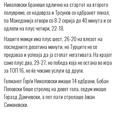
Николовски бранеше одлично на стартот на второто
полувреме, се надоврза и Трсунов со одбранет пенал,
па Македонија отвори со 8-2 серија до 40 минута и се
одлепи на плус четири, 22-18.
Нашите момци има плус шест, 26-20 на влезот на
последните десетина минути, но Турците не се
предаваа и успеаja да ја стопат негативата. На крајот
само плус два, 29-27, но победа која не остана во игра
за ТОП 16, но ќе чекаме услуги од други.
Голманот Ѓорѓи Николовски имаше 14 одбрани, Бобан
Поповски беше стрелец на девет гола, седум имаше
Горазд Дамчевски, а пет пати стрелаше Јован
Симоновски.