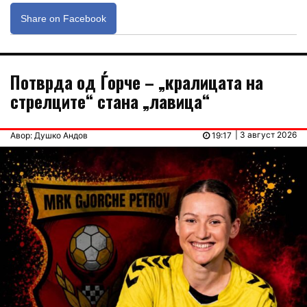
Share on Facebook
Потврда од Ѓорче – „кралицата на
стрелците“ стана „лавица“
| 3 август 2026
Авор: Душко Андов
19:17