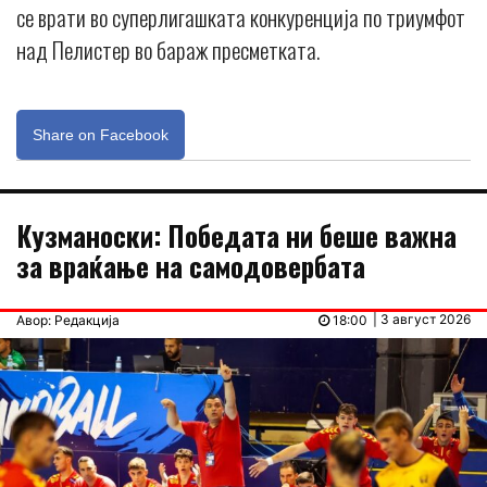
се врати во суперлигашката конкуренција по триумфот
над Пелистер во бараж пресметката.
Share on Facebook
Кузманоски: Победата ни беше важна
за враќање на самодовербата
| 3 август 2026
Авор: Редакција
18:00