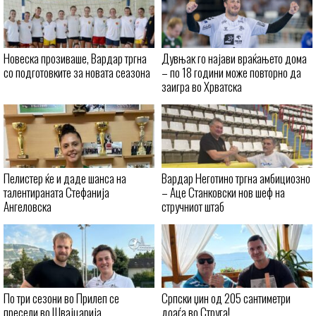
Новеска прозиваше, Вардар тргна
Дувњак го најави враќањето дома
со подготовките за новата сеазона
– по 18 години може повторно да
заигра во Хрватска
Пелистер ќе и даде шанса на
Вардар Неготино тргна амбициозно
талентираната Стефанија
– Аце Станковски нов шеф на
Ангеловска
стручниот штаб
По три сезони во Прилеп се
Српски џин од 205 сантиметри
пресели во Швајцарија
доаѓа во Струга!