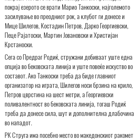
покрај езерото се врати Марио Танкоски, најголемото
засилување во преодниот рок, а клубот ги донесе и
Мице Шилегов, Костадин Петров, Дарко Георгиевски,
Пеце Рајатоски, Мартин Јовановски и Христијан
Крстаноски.
Сега со Предраг Родиќ, стружани добиваат уште една
опција во бековската линија и уште повеќе искуство во
составот. Ако Танкоски треба да биде главниот
организатор на играта, Шилегов носи брзина на крило,
Петров цврстина на шест метри, а Георгиевски
поливалентност во бековската линија, тогаш Родиќ
треба да донесе сила, шут и дополнителна длабочина
во нападот.
РК Струга има посебно место во македонскиот ракомет