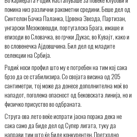
помина низ различни ракометни средини. Беше дел од
Синтелон Бачка Паланка, Црвена Звезда, Партизан,
унгарски Мезоковешди, португалска Брага, имаше и
епизоди во Словачка, во грчки Дукас, во Кувајт, како и
во словенечка Ајдовшчина. Бил дел од младите
селекции на Србија.
Родиќ носи профил што му е потребен на тим кој сака
брзо да се стабилизира. Со својата висина од 205
сантиметри, тој може да донесе дополнителна моќ во
нападот, поголема опасност од бековската линија, но и
физичко присуство во одбраната.
Струга ова лето веќе испрати јасна порака дека не
сака само да биде дел од Супер лигата, туку да
направи тим што ќе биде конкурентен. Претходно