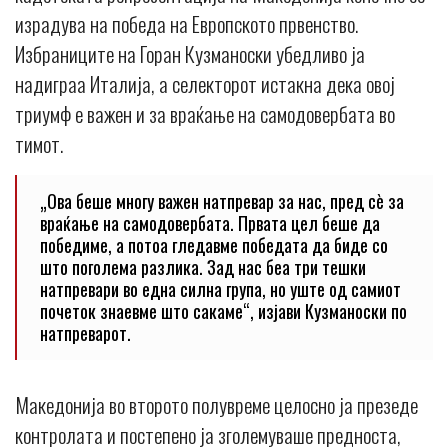
израдува на победа на Европското првенство.
Избраниците на Горан Кузманоски убедливо ја
надиграа Италија, а селекторот истакна дека овој
триумф е важен и за враќање на самодовербата во
тимот.
„Ова беше многу важен натпревар за нас, пред сè за
враќање на самодовербата. Првата цел беше да
победиме, а потоа гледавме победата да биде со
што поголема разлика. Зад нас беа три тешки
натпревари во една силна група, но уште од самиот
почеток знаевме што сакаме“, изјави Кузманоски по
натпреварот.
Македонија во второто полувреме целосно ја презеде
контролата и постепено ја зголемуваше предноста,