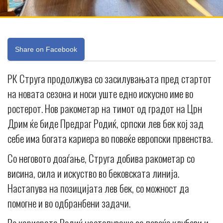
Share on Facebook
РК Струга продолжува со засилувањата пред стартот
на новата сезона и носи уште едно искусно име во
ростерот. Нов ракометар на тимот од градот на Црн
Дрим ќе биде Предраг Родиќ, српски лев бек кој зад
себе има богата кариера во повеќе европски првенства.
Со неговото доаѓање, Струга добива ракометар со
висина, сила и искуство во бековската линија.
Настапува на позицијата лев бек, со можност да
помогне и во одбранбени задачи.
Во кариерата Родиќ настапуваше за повеќе клубови и