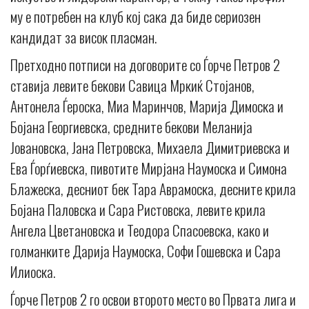
му е потребен на клуб кој сака да биде сериозен
кандидат за висок пласман.
Претходно потписи на договорите со Ѓорче Петров 2
ставија левите бекови Савица Мркиќ Стојанов,
Антонела Ѓероска, Миа Маринчов, Марија Димоска и
Бојана Георгиевска, средните бекови Меланија
Јовановска, Jана Петровска, Михаела Димитриевска и
Ева Ѓорѓиевска, пивотите Мирјана Наумоска и Симона
Блажеска, десниот бек Тара Аврамоска, десните крила
Бојана Паловска и Сара Ристовска, левите крила
Ангела Цветановска и Теодора Спасоевска, како и
голманките Дарија Наумоска, Софи Гошевска и Сара
Илиоска.
Ѓорче Петров 2 го освои второто место во Првата лига и