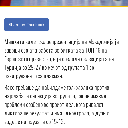
Share on Facebook
Машката кадетска репрезентација на Македонија ја
заврши својата работа во битката за ТОП 16 на
Европското првенство, и ја совлада селекцијата на
Турција со 29-27 во мечот од групата 1 во
разигрувањето за пласман.
Иако требаше да набилдаме гол-разлика против
најслабата селекција во групата, сепак имавме
проблеми особено во првиот дел, кога ривалот
диктираше резултат и имаше контрола, а дури и
водеше на паузата со 15-13.