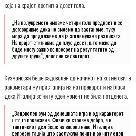
која на крајот достигна десет гола.
„На полувремето имавме четири гола предност и се
договоривме дека не смееме да застанеме, туку
мора да продолжиме да ја зголемуваме разликата.
На крајот стигнавме до плус десет, што може да
биде многу важно во пресрет на резултатите од
другите групи“, дополни селекторот.
Кузманоски беше задоволен од начинот на кој неговите
ракометари му пристапија на натпреварот и нагласи
дека Италија во ниту еден момент не била потценета.
„Задоволен сум од денешната игра и од карактерот
што го покажавме. Физички стоевме добро, а и
тактичкиот дел беше на високо ниво. Италија е
репрезентација што заслужува почит и во ниту еден