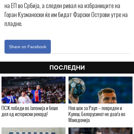
на ЕП во Србија, а следен ривал на избраниците на
Горан Кузманоски ќе им бидат Фарски Острови утре на
пладне.
Share on Facebook
ПОСЛЕДНИ
ПСЖ победи во Јапонија и беше
Нов шок за Раул – повреден и
дел од историски рекорд!
Кулеш, Белорусинот не доаѓа во
Македонија