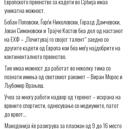
Европското првенство за кадети во Србија имаа
уникатна можност.
Бобан Поповски, Ѓорѓи Николовски, Горазд Дамчевски,
Јован Симоновски и Трајче Костов беа дел од настанот
на ЕХФ – „Почитувај го својот талент“ заедно со
другите кадети од Европа кои беа меѓу најдобрите на
континенталното првенство.
Тие имаа можност да работат во неколку тима со
познати имиња од светскиот ракомет – Виран Морос и
Љубомир Врањеш.
Учеа за многу работи надвор од теренот – исхрана на
врвните спортисти, однесување со медиумите, патот
до врвот…
Македонија ќе разигрува за пласман од 9 до 16 место