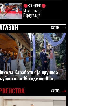
ВО ЖИВО
Македонија –
Португалија
АГАЗИН
СИТЕ
Никола Карабатиќ ја круниса
љубовта по 16 години: Ова...
РВЕНСТВА
СИТЕ