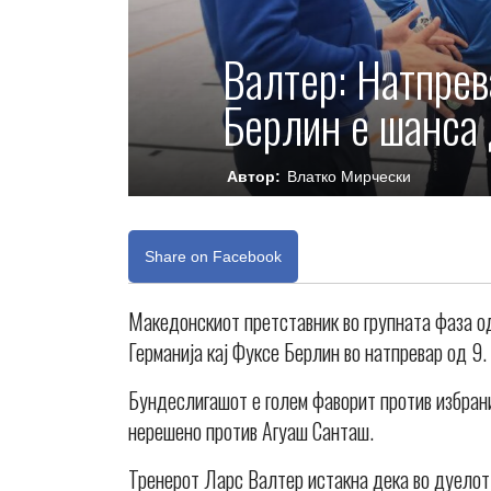
Валтер: Натпрев
Берлин е шанса 
Автор:
Влатко Мирчески
Share on Facebook
Македонскиот претставник во групната фаза од
Германија кај Фуксе Берлин во натпревар од 9.
Бундеслигашот е голем фаворит против избрани
нерешено против Агуаш Санташ.
Тренерот Ларс Валтер истакна дека во дуелот