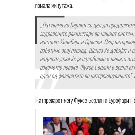
помала минутажа.
,,Патуваме во Берлин со цел да продолжиме
задравените ракиметари во нашиот систем. 
настапат Хенеберг и Ојлески. Овој натпрев
работиме овој период. Шанса ќе добијат и р
надевам дека ќе ја подобриме и нашата игр
ракометар повеќе. Фуксе Берлин е врвна еки
еден од фаворитите во натпреварувањето”, 
Натпреварот меѓу Фуксе Берлин и Еурофарм Пел