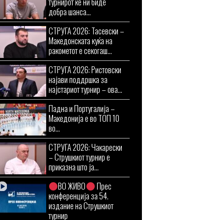
турнирот ќе ни биде
добра шанса...
СТРУГА 2026: Тасевски –
Македонската куќа на
ракометот е секогаш...
СТРУГА 2026: Ристовски
најави поддршка за
најстариот турнир – ова...
Падна и Португалија –
Македонија е во ТОП 10
во...
СТРУГА 2026: Чакарески
– Струшкиот турнир е
приказна што ја...
ВО ЖИВО
Прес
конференција за 54.
издание на Струшкиот
турнир