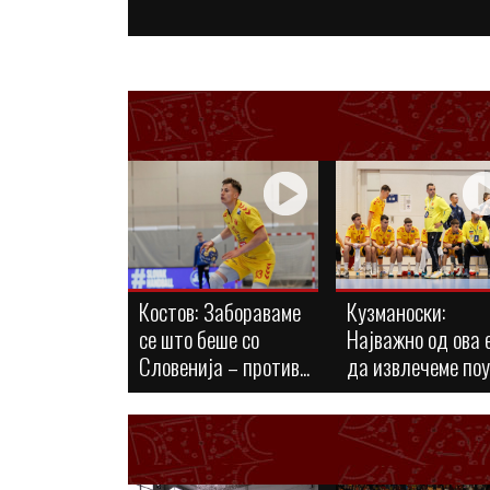
Костов: Забораваме
Кузманоски:
се што беше со
Најважно од ова 
Словенија – против...
да извлечеме по