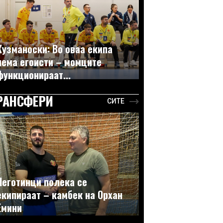
Кузманоски: Во оваа екипа
нема егоисти – момците
функционираат...
РАНСФЕРИ
СИТЕ
Неготинци полека се
екипираат – камбек на Орхан
Емини