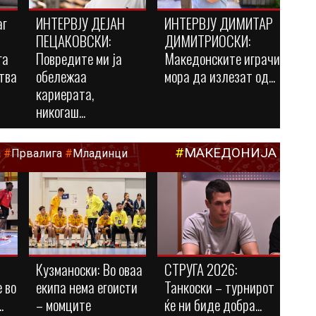
аг
ИНТЕРВЈУ ДЕЈАН
ИНТЕРВЈУ ДИМИТАР
ПЕЦАКОВСКИ:
ДИМИТРИОСКИ:
га
Повредите ми ја
Македонските играчи
тва
обележаа
мора да излезат од...
кариерата,
никогаш...
#
МАКЕДОНИЈА
а
#
Првалига
#
Младинци
Кузманоски: Во оваа
СТРУГА 2026:
 во
екипа нема егоисти
Танкоски – турнирот
.
– момците
ќе ни биде добра...