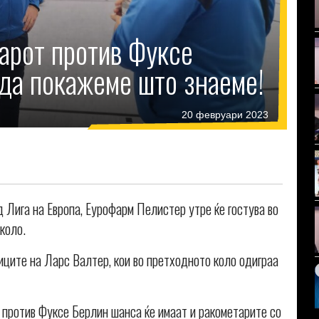
арот против Фуксе
да покажеме што знаеме!
20 февруари 2023
 Лига на Европа, Еурофарм Пелистер утре ќе гостува во
 коло.
ците на Ларс Валтер, кои во претходното коло одиграа
 против Фуксе Берлин шанса ќе имаат и ракометарите со