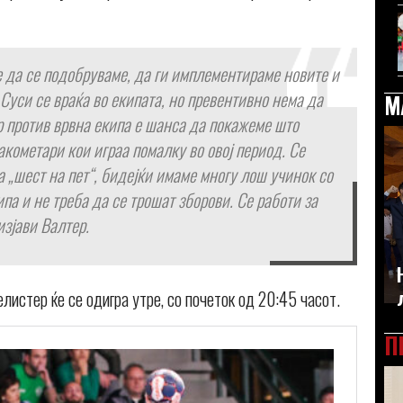
 да се подобруваме, да ги имплементираме новите и
Суси се враќа во екипата, но превентивно нема да
М
ар против врвна екипа е шанса да покажеме што
акометари кои играа помалку во овој период. Се
а „шест на пет“, бидејќи имаме многу лош учинок со
па и не треба да се трошат зборови. Се работи за
изјави Валтер.
истер ќе се одигра утре, со почеток од 20:45 часот.
П