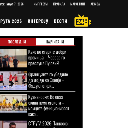
еток, август 7, 2026
ИМПРЕСУМ
ПРАВИЛА
МАРКЕТИНГ
АРХИВА
РУГА 2026
ИНТЕРВЈУ
ВЕСТИ
ПОСЛЕДНИ
НАЈЧИТАНИ
Kaко во старите добри
времиња – Червар го
преслуша Вујовиќ!
Французите го убедиле
да дојде во Скопје –
Фадуил откри...
Кузманоски: Во оваа
екипа нема егоисти –
момците функционираат
како...
СТРУГА 2026: Танкоски –