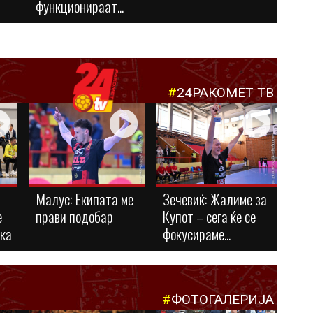
функционираат...
#
24РАКОМЕТ ТВ
Малус: Eкипата ме
Зечевиќ: Жалиме за
е
прави подобар
Купот – сега ќе се
ука
фокусираме...
#
ФОТОГАЛЕРИЈА