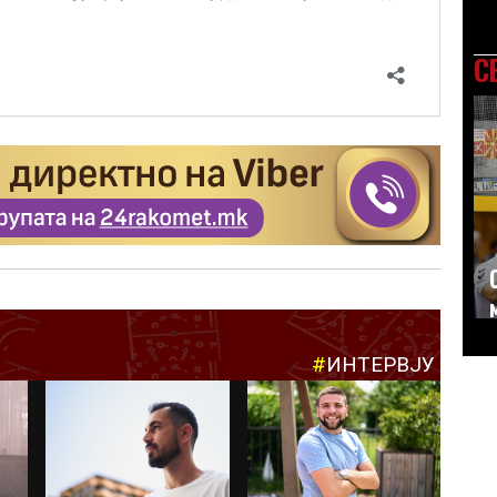
С
#
ИНТЕРВЈУ