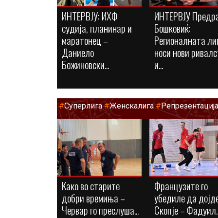
ИНТЕРВЈУ: ИХФ
ИНТЕРВЈУ Предр
судија, планинар и
Бошковиќ:
маратонец –
Регионалната ли
Даниело
носи нови ривалс
Божиновски...
и...
#
Суперлига
#
Женскалига
#
Репрезентациј
Kaко во старите
Французите го
добри времиња –
убедиле да дојде
Червар го преслуша...
Скопје – Фадуил..