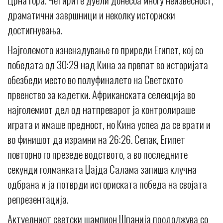
драматични завршници и неколку историски
достигнувања.
Најголемото изненадување го приреди Египет, кој со
победата од 30:29 над Кина за првпат во историјата
обезбеди место во полуфиналето на Светското
првенство за кадетки. Африканската селекција во
најголемиот дел од натпреварот ја контролираше
играта и имаше предност, но Кина успеа да се врати и
во финишот да израмни на 26:26. Сепак, Египет
повторно го презеде водството, а во последните
секунди голманката Џајда Салама запиша клучна
одбрана и ја потврди историската победа на својата
репрезентација.
Актуелниот светски шампион Шпанија продолжува со