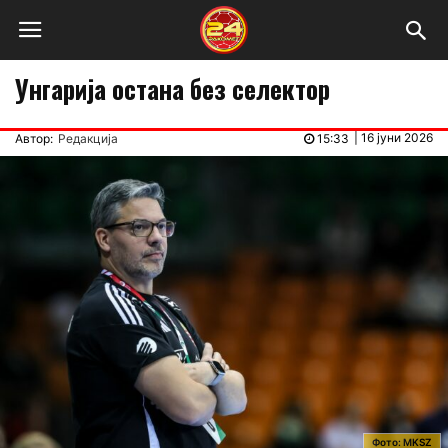
Унгарија остана без селектор
|
16 јуни 2026
Автор:
Редакција
15:33
Фото: MKSZ