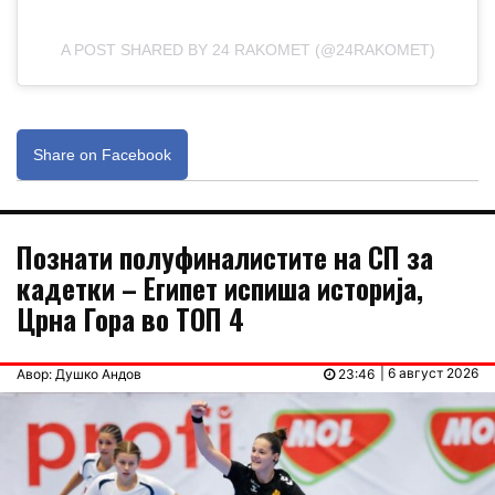
A POST SHARED BY 24 RAKOMET (@24RAKOMET)
Share on Facebook
Познати полуфиналистите на СП за
кадетки – Египет испиша историја,
Црна Гора во ТОП 4
| 6 август 2026
Авор: Душко Андов
23:46