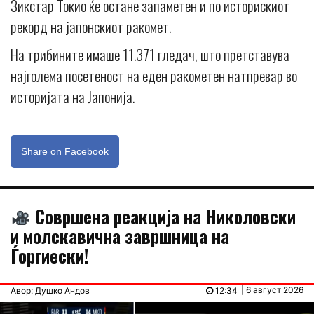
Зикстар Токио ќе остане запаметен и по историскиот
рекорд на јапонскиот ракомет.
На трибините имаше 11.371 гледач, што претставува
најголема посетеност на еден ракометен натпревар во
историјата на Јапонија.
Share on Facebook
Совршена реакција на Николовски
и молскавична завршница на
Ѓоргиески!
| 6 август 2026
Авор: Душко Андов
12:34