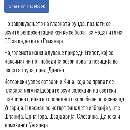
Share on Facebook
По завршувањето на главната рунда, познати се
осумте репрезентации кои ќе се борат за медалите на
СП за кадетки во Романија.
Најголемото изненадување приреди Египет, кој со
максимални пет победи ја освои првата позиција во
својата група, пред Данска.
Историски успех оствари и Кина, која за првпат се
пласира меѓу најдобрите осум селекции на светски
шампионат, иако во последното коло беше поразена од
Унгарија. Пласман во четвртфиналето изборија уште
Шпанија, Црна Гора, Швајцарија, Словачка, Данска и
домаќинот Унгарија.