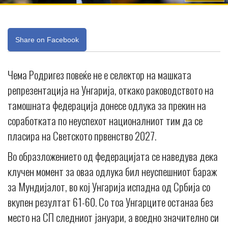
Share on Facebook
Чема Родригез повеќе не е селектор на машката
репрезентација на Унгарија, откако раководството на
тамошната федерација донесе одлука за прекин на
соработката по неуспехот националниот тим да се
пласира на Светското првенство 2027.
Во образложението од федерацијата се наведува дека
клучен момент за оваа одлука бил неуспешниот бараж
за Мундијалот, во кој Унгарија испадна од Србија со
вкупен резултат 61-60. Со тоа Унгарците останаа без
место на СП следниот јануари, а воедно значително си