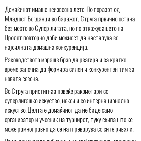
Домаќинот имаше неизвесно лето. По поразот од
Младост Богданци во баражот, Струга првично остана
без место во Супер лигата, но по откажувањето на
Пролет повторно доби можност да настапува во
најсилната домашна конкуренција.
Раководството мораше брзо да реагира и за кратко
време започна да формира силен и конкурентен тим за
новата сезона.
Во Струга пристигнаа повеќе ракометари со
суперлигашко искуство, некои и со интернационално
искуство. Целта е домаќинот да не биде само
организатор и учесник на турнирот, туку екипа што ќе
може рамноправно да се натпреварува со сите ривали.