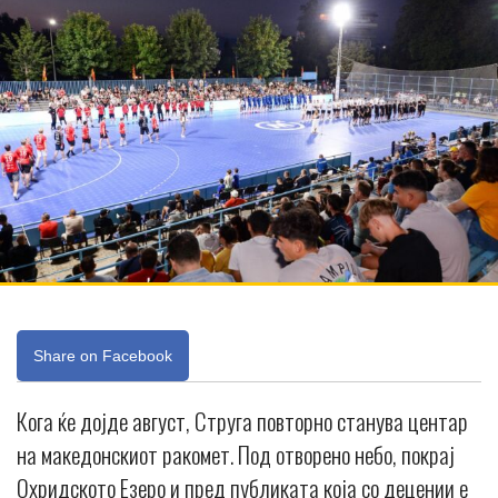
Share on Facebook
Кога ќе дојде август, Струга повторно станува центар
на македонскиот ракомет. Под отворено небо, покрај
Охридското Езеро и пред публиката која со децении е