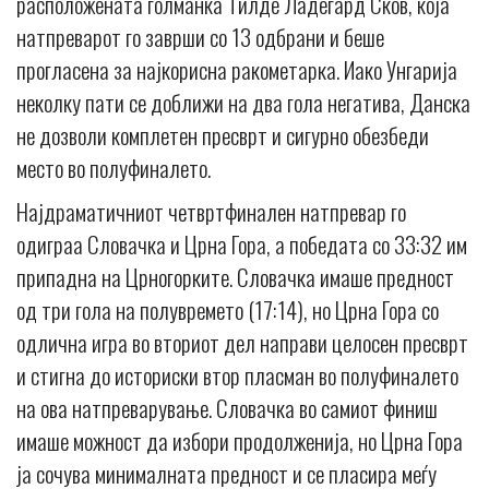
расположената голманка Тилде Ладегард Сков, која
натпреварот го заврши со 13 одбрани и беше
прогласена за најкорисна ракометарка. Иако Унгарија
неколку пати се доближи на два гола негатива, Данска
не дозволи комплетен пресврт и сигурно обезбеди
место во полуфиналето.
Најдраматичниот четвртфинален натпревар го
одиграа Словачка и Црна Гора, а победата со 33:32 им
припадна на Црногорките. Словачка имаше предност
од три гола на полувремето (17:14), но Црна Гора со
одлична игра во вториот дел направи целосен пресврт
и стигна до историски втор пласман во полуфиналето
на ова натпреварување. Словачка во самиот финиш
имаше можност да избори продолженија, но Црна Гора
ја сочува минималната предност и се пласира меѓу