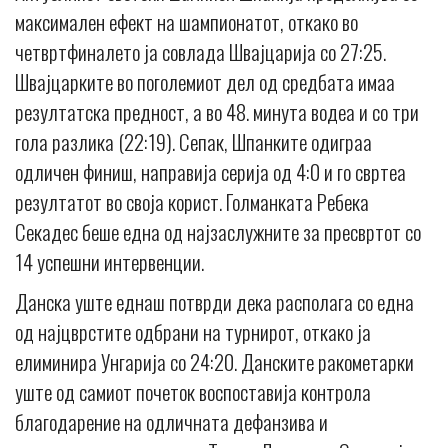
максимален ефект на шампионатот, откако во
четвртфиналето ја совлада Швајцарија со 27:25.
Швајцарките во поголемиот дел од средбата имаа
резултатска предност, а во 48. минута водеа и со три
гола разлика (22:19). Сепак, Шпанките одиграа
одличен финиш, направија серија од 4:0 и го свртеа
резултатот во своја корист. Голманката Ребека
Секадес беше една од најзаслужните за пресвртот со
14 успешни интервенции.
Данска уште еднаш потврди дека располага со една
од најцврстите одбрани на турнирот, откако ја
елиминира Унгарија со 24:20. Данските ракометарки
уште од самиот почеток воспоставија контрола
благодарение на одличната дефанзива и