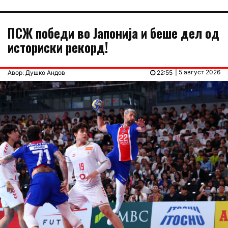
ПСЖ победи во Јапонија и беше дел од
историски рекорд!
| 5 август 2026
Авор: Душко Андов
22:55