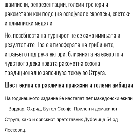
шампиони, репрезентации, големи тренери и
ракометари кои подоцна освојувале европски, светски
и олимписки медали.
Но, посебноста на турнирот не се само имињата и
резултатите. Тоа е атмосферата на трибините,
играњето под рефлектори, близината на езерото и
чувството дека новата ракометна сезона
традиционално започнува токму во Струга.
Шест екипи со различни приказни и големи амбиции
На годинашното издание ќе настапат пет македонски екипи
– Вардар, Охрид, Бутел Скопје, Прилеп и домаќинот
Струга, како и српскиот претставник Дубочица 54 од
Лесковац.