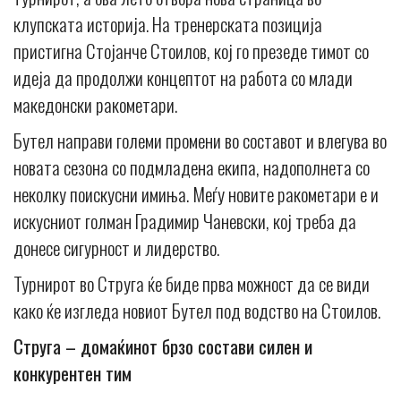
клупската историја. На тренерската позиција
пристигна Стојанче Стоилов, кој го презеде тимот со
идеја да продолжи концептот на работа со млади
македонски ракометари.
Бутел направи големи промени во составот и влегува во
новата сезона со подмладена екипа, надополнета со
неколку поискусни имиња. Меѓу новите ракометари е и
искусниот голман Градимир Чаневски, кој треба да
донесе сигурност и лидерство.
Турнирот во Струга ќе биде прва можност да се види
како ќе изгледа новиот Бутел под водство на Стоилов.
Струга – домаќинот брзо состави силен и
конкурентен тим