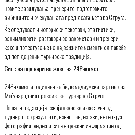
новите засилувања, тренерите, подготовките,
амбициите и очекувањата пред доаѓањето во Струга.
Ќе следуваат и историски текстови, статистики,
занимливости, разговори со ракометари и тренери,
како и потсетување на најважните моменти од повеќе
од пет децении турнирска традиција.
Сите натпревари во живо на 24Ракомет
24Ракомет и годинава ќе биде медиумски партнер на
Меѓународниот ракометен турнир во Струга.
Нашата редакција секојдневно ќе известува од
турнирот со резултати, извештаи, изјави, интервјуа,
фотографии, видеа и сите најважни информации од
теренот и надвор од него.