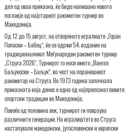
дел од оваа приказна, ќе биде напишано новото
поглавје од најстариот ракометен турнир во
Македонија.
Од 12 до 15 август, на отвореното игралиште „Горан
Попоски – Бабец“, ќе се одржи 54. издание на
традиционалниот Меѓународен ракометен турнир
„Струга 2026“. Турнирот го носи името „Вангел
Баљукоски – Баљук“, во чест на поранешниот
ракометар на Струга. Во 1973 година започнала
приказната која денес е една од најпрепознатливите
спортски традиции во Македонија.
Повеќе од половина век, турнирот ги поврзува
различните генерации. На игралиштето во Струга
настапувале македонски, југословенски и европски