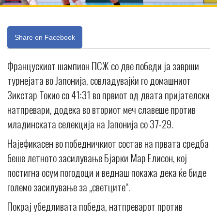
Share on Facebook
Францускиот шампион ПСЖ со две победи ја заврши
турнејата во Јапонија, совладувајќи го домашниот
Зикстар Токио со 41:31 во првиот од двата пријателски
натпревари, додека во вториот меч славеше против
младинската селекција на Јапонија со 37-29.
Најефикасен во победничкиот состав на првата средба
беше летното засилување Бјарки Мар Елисон, кој
постигна осум погодоци и веднаш покажа дека ќе биде
големо засилување за „светците“.
Покрај убедливата победа, натпреварот против