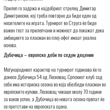
Прилеп го задржа и најдобриот стрелец Димитар
Димитриоски, кој треба повторно да биде еден од
носителите на играта. Турнирот во Струга ќе биде
важен тест за прилепчани и можност да покажат дека
амбициите за пласман во плеј-офот имаат реална
основа.
Дубочица – европско деби по седум децении
Меѓународниот карактер на турнирот годинава ќе го
донесе Дубочица 54 од Лесковац. Српскиот клуб зад
себе има историска сезона во која обезбеди пласман во
европските купови. Лесковац чекаше околу 70 години
за ваков успех, а Дубочица во новата сезона првпат ќе
се претстави на европската сцена.