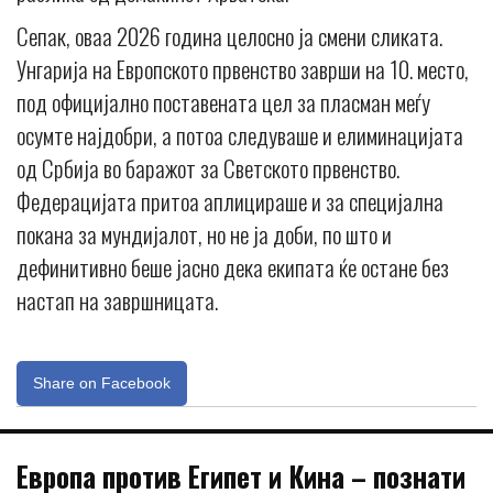
Сепак, оваа 2026 година целосно ја смени сликата.
Унгарија на Европското првенство заврши на 10. место,
под официјално поставената цел за пласман меѓу
осумте најдобри, а потоа следуваше и елиминацијата
од Србија во баражот за Светското првенство.
Федерацијата притоа аплицираше и за специјална
покана за мундијалот, но не ја доби, по што и
дефинитивно беше јасно дека екипата ќе остане без
настап на завршницата.
Share on Facebook
Европа против Египет и Кина – познати