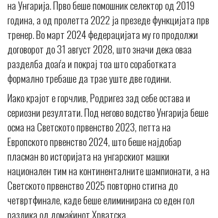
на Унгарија. Прво беше помошник селектор од 2019
година, а од пролетта 2022 ја презеде функцијата прв
тренер. Во март 2024 федерацијата му го продолжи
договорот до 31 август 2028, што значи дека оваа
разделба доаѓа и покрај тоа што соработката
формално требаше да трае уште две години.
Иако крајот е горчлив, Родригез зад себе остава и
сериозни резултати. Под негово водство Унгарија беше
осма на Светското првенство 2023, петта на
Европското првенство 2024, што беше најдобар
пласман во историјата на унгарскиот машки
национален тим на континенталните шампионати, а на
Светското првенство 2025 повторно стигна до
четвртфинале, каде беше елиминирана со еден гол
разлика од домаќинот Хрватска.