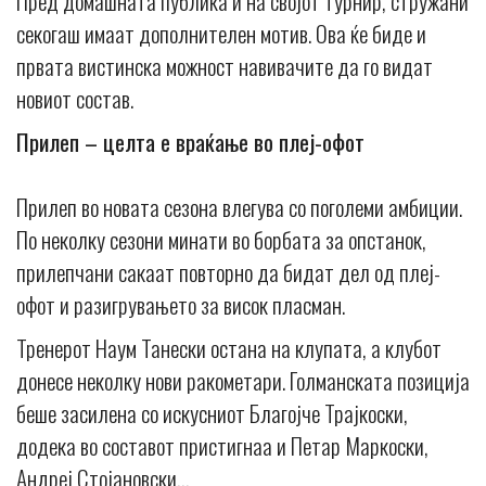
Пред домашната публика и на својот турнир, стружани
секогаш имаат дополнителен мотив. Ова ќе биде и
првата вистинска можност навивачите да го видат
новиот состав.
Прилеп – целта е враќање во плеј-офот
Прилеп во новата сезона влегува со поголеми амбиции.
По неколку сезони минати во борбата за опстанок,
прилепчани сакаат повторно да бидат дел од плеј-
офот и разигрувањето за висок пласман.
Тренерот Наум Танески остана на клупата, а клубот
донесе неколку нови ракометари. Голманската позиција
беше засилена со искусниот Благојче Трајкоски,
додека во составот пристигнаа и Петар Маркоски,
Андреј Стојановски…