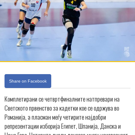
Share on Facebook
Комплетирани се четвртфиналните натпревари на
Светското првенство за кадетки кое се одржува во
Романија, а пласман меѓу четирите најдобри
репрезентации изборија Египет, Шпанија, Данска и
Црна Гора. Четирите дуели донесоа многу неизвесност,