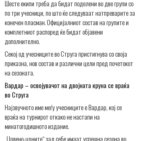
Шесте екипи треба да бидат поделени во две групи со
по три учесници, по што ќе следуваат натпреварите за
конечен пласман. Официјалниот состав на групите и
комплетниот распоред ќе бидат објавени
дополнително.
Секој од учесниците во Струга пристигнува со своја
приказна, нов состав и различни цели пред почетокот
на сезоната.
Вардар – освојувачот на двојната круна се враќа
во Струга
Најзвучното име меѓу учесниците е Вардар, кој се
враќа на турнирот откако не настапи на
минатогодишното издание.
„Црвено-црните“ зад себе имаат успешна сезона во