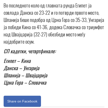
Во последното коло од главната рунда Египет ја
совлада Данска со 23-22 и го потврди првото место,
Шпанија беше подобра од Црна Гора со 35-33, Унгарија
ја победи Кина со 41-36, додека Словачка со триумфот
над Швајцарија (32-27) обезбеди место меѓу
најдобрите осум.
СП кадетки, четвртфинале:
Египет – Кина
Данска – Унгарија
Шпанија – Швајцарија
Црна Гора – Словачка
Share on Facebook