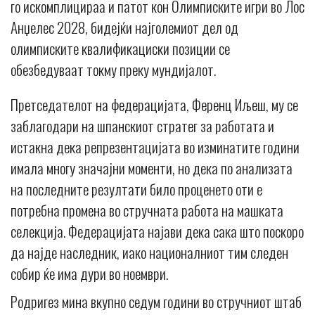
го искомплицираа и патот кон Олимписките игри во Лос
Анџелес 2028, бидејќи најголемиот дел од
олимписките квалификациски позиции се
обезбедуваат токму преку мундијалот.
Претседателот на федерацијата, Ференц Иљеш, му се
заблагодари на шпанскиот стратег за работата и
истакна дека репрезентацијата во изминатите години
имала многу значајни моменти, но дека по анализата
на последните резултати било проценето оти е
потребна промена во стручната работа на машката
селекција. Федерацијата најави дека сака што поскоро
да најде наследник, иако националниот тим следен
собир ќе има дури во ноември.
Родригез мина вкупно седум години во стручниот штаб