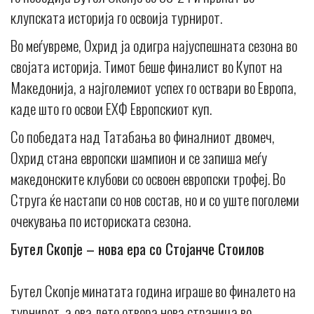
клупската историја го освоија турнирот.
Во меѓувреме, Охрид ја одигра најуспешната сезона во
својата историја. Тимот беше финалист во Купот на
Македонија, а најголемиот успех го оствари во Европа,
каде што го освои ЕХФ Европскиот куп.
Со победата над Татабања во финалниот двомеч,
Охрид стана европски шампион и се запиша меѓу
македонските клубови со освоен европски трофеј. Во
Струга ќе настапи со нов состав, но и со уште поголеми
очекувања по историската сезона.
Бутел Скопје – нова ера со Стојанче Стоилов
Бутел Скопје минатата година играше во финалето на
турнирот, а ова лето отвора нова страница во