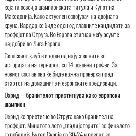
која ги освоија шампионската титула и Купот на
Македонија. Како актуелен освојувач на двојната
круна, Вардар ќе биде еден од главните кандидати за
трофејот во Струга. Во Европа стигнаа меѓу осумте
најдобри во Лига Европа.
Скопскиот клуб е и еден од најуспешните во
историјата на турнирот, со 14 освоени трофеи. За
новиот состав ова ќе биде важна проверка пред
стартот на домашните и европските предизвици.
Охрид – бранителот пристигнува како европски
шампион
Oхрид ќе пристигне во Струга како бранител на
трофејот. Минатото лето „гладијаторите“ во финалето
го победија Бутел Скопје со 30-24 и првпат во