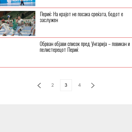
Периќ: На крајот не посака среќата, бодот е
заслужен
Обрван објави список пред Унгарија – повикан и
пелистерецот Периќ
2
3
4