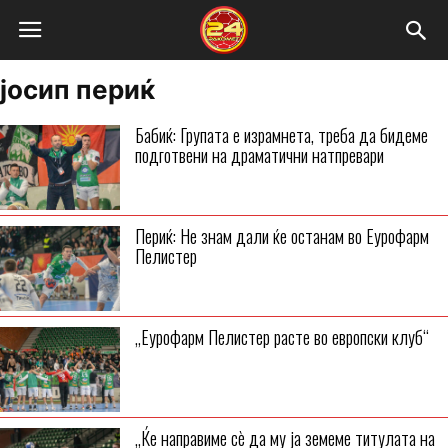
јосип периќ
Бабиќ: Групата е израмнета, треба да бидеме
подготвени на драматични натпревари
Периќ: Не знам дали ќе останам во Еурофарм
Пелистер
„Еурофарм Пелистер расте во европски клуб“
„Ќе направиме сè да му ја земеме титулата на