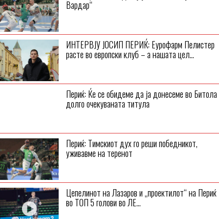
Вардар“
ИНТЕРВЈУ ЈОСИП ПЕРИЌ: Еурофарм Пелистер
расте во европски клуб – а нашата цел...
Периќ: Ќе се обидеме да ја донесеме во Битола
долго очекуваната титула
Периќ: Тимскиот дух го реши победникот,
уживавме на теренот
Цепелинот на Лазаров и „проектилот“ на Периќ
во ТОП 5 голови во ЛЕ...