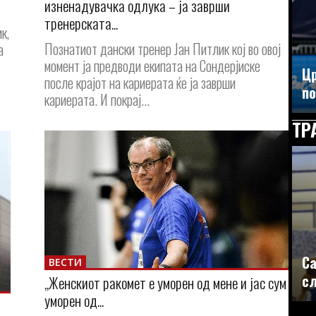
изненадувачка одлука – ја заврши
тренерската...
к,
Познатиот дански тренер Јан Питлик кој во овој
а
момент ја предводи екипата на Сондерјиске
Цр
после крајот на кариерата ќе ја заврши
по
кариерата. И покрај...
ТР
Са
ВЕСТИ
сл
„Женскиот ракомет е уморен од мене и јас сум
уморен од...