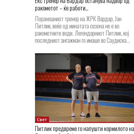
Екс тренер на Вардар останува надвор од
ракометот – ќе работи...
Поранешниот тренер на ЖРК Вардар, Јан
Питлик, веќе од минатата сезона не е во
ракометните води. Легендарниот Питлик, кој
последниот ангажман го имаше во Саудиска...
Свет
Питлик предвреме го напушти кормилото н