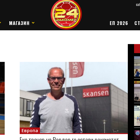
саб
МАГАЗИН
ЕП 2026
СТ
Европа
Екс тренер на Вардар го остави ракометот –