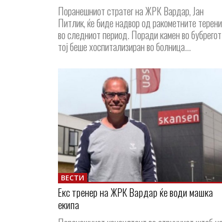
Поранешниот стратег на ЖРК Вардар, Јан
Питлик, ќе биде надвор од ракометните терени
во следниот период. Поради камен во бубрегот
тој беше хоспитализиран во болница...
ВЕСТИ
Екс тренер на ЖРК Вардар ќе води машка
екипа