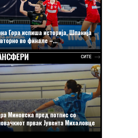
на Гора испиша историја, Шпанија
вторно во финале –...
АНСФЕРИ
СИТЕ
ра Миновска пред потпис со
овачкиот првак Јувента Михаловце