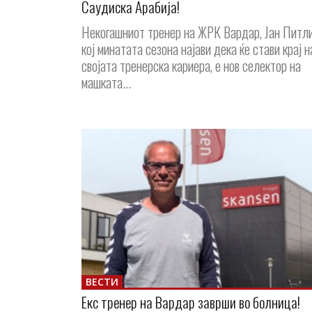
Саудиска Арабија!
Некогашниот тренер на ЖРК Вардар, Јан Питли
кој минатата сезона најави дека ќе стави крај н
својата тренерска кариера, е нов селектор на
машката...
ВЕСТИ
Екс тренер на Вардар заврши во болница!