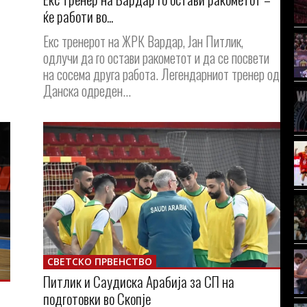
ќе работи во...
Екс тренерот на ЖРК Вардар, Јан Питлик,
одлучи да го остави ракометот и да се посвети
на сосема друга работа. Легендарниот тренер од
Данска одреден...
СВЕТСКО ПРВЕНСТВО
Питлик и Саудиска Арабија за СП на
а
подготовки во Скопје