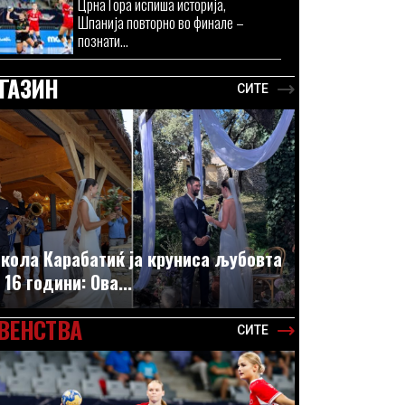
Црна Гора испиша историја,
Шпанија повторно во финале –
познати...
ГАЗИН
СИТЕ
кола Карабатиќ ја круниса љубовта
 16 години: Ова...
ВЕНСТВА
СИТЕ