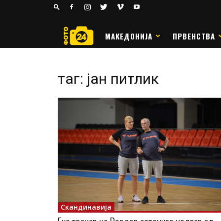
24
РАКОМЕТ
МАКЕДОНИЈА
ПРВЕНСТВА
таг: јан питлик
Скандинавија