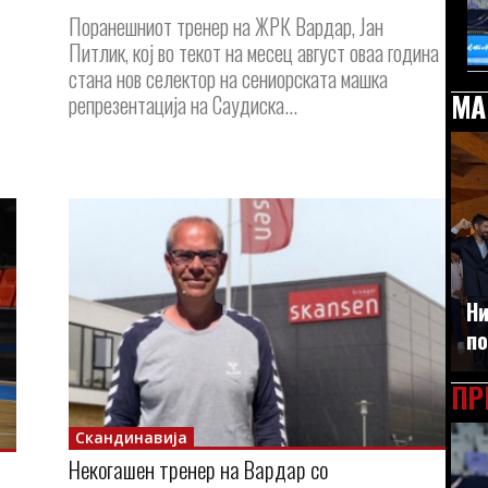
Поранешниот тренер на ЖРК Вардар, Јан
Питлик, кој во текот на месец август оваа година
стана нов селектор на сениорската машка
МА
репрезентација на Саудиска...
Ни
по
ПР
Скандинавија
Некогашен тренер на Вардар со