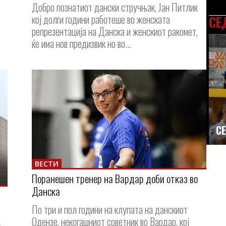
Добро познатиот дански стручњак, Јан Питлик
кој долги години работеше во женската
СЕ
репрезентација на Данска и женскиот ракомет,
ќе има нов предизвик но во...
СЕ
ВЕСТИ
Поранешен тренер на Вардар доби отказ во
Данска
По три и пол години на клупата на данскиот
Одензе, некогашниот советник во Вардар, кој