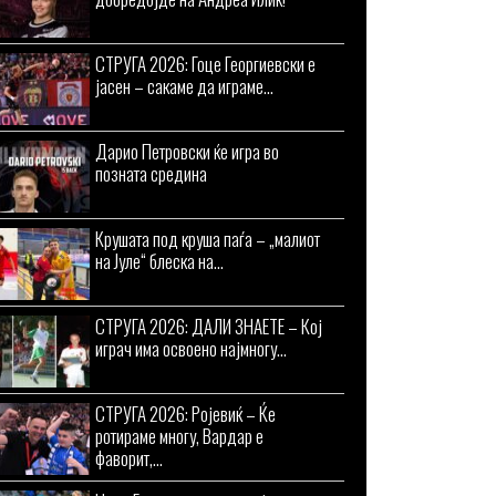
СТРУГА 2026: Гоце Георгиевски е
јасен – сакаме да играме...
Дарио Петровски ќе игра во
позната средина
Крушата под круша паѓа – „малиот
на Јуле“ блеска на...
СТРУГА 2026: ДАЛИ ЗНАЕТЕ – Кој
играч има освоено најмногу...
СТРУГА 2026: Ројевиќ – Ќе
ротираме многу, Вардар е
фаворит,...