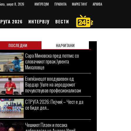
ота, август 8, 2026
ИМПРЕСУМ
ПРАВИЛА
МАРКЕТИНГ
АРХИВА
РУГА 2026
ИНТЕРВЈУ
ВЕСТИ
ПОСЛЕДНИ
НАЈЧИТАНИ
Сара Миновска пред потпис со
словачкиот првак Јувента
Михаловце
Египќанецот воодушевен од
Вардар: Уште на аеродромот
почувствував професионализам
СТРУГА 2026: Пејчиќ – Чест е да
се биде дел...
Чешкиот Плзен и посака
добредојде на Андреа Илиќ!