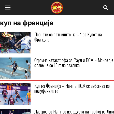
куп на франција
Познати се патниците на Ф4 во Купот на
Франција
Огромна катастрофа за Раул и ПСЖ – Монпелје
славеше со 13 гола разлика
Куп на Франција – Нант и ПСЖ се избегнаа во
полуфиналето
Лазаров со Нант се израдуваа на трофеј во Лига