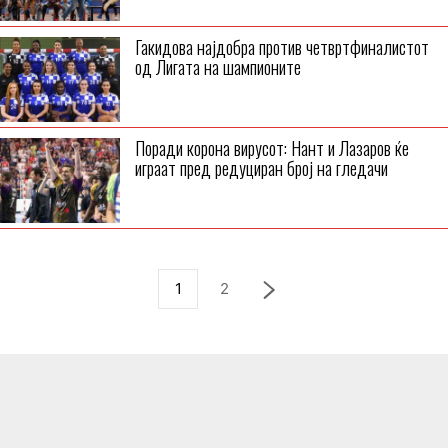
Гакидова најдобра против четвртфиналистот
од Лигата на шампионите
Поради корона вирусот: Нант и Лазаров ќе
играат пред редуциран број на гледачи
1
2