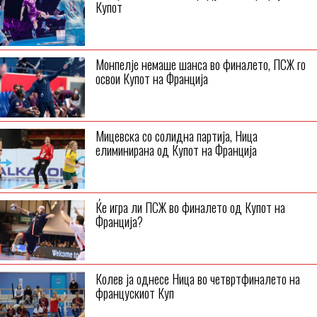
Купот
Монпелје немаше шанса во финалето, ПСЖ го
освои Купот на Франција
Мицевска со солидна партија, Ница
елиминирана од Купот на Франција
Ќе игра ли ПСЖ во финалето од Купот на
Франција?
Колев ја однесе Ница во четвртфиналето на
францускиот Куп