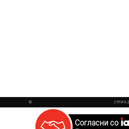
©
СТРУГА 