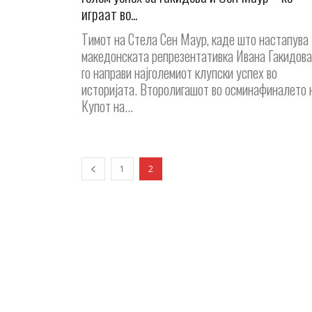
играат во...
Тимот на Стела Сен Маур, каде што настапува
македонската репрезентативка Ивана Гакидова
го направи најголемиот клупски успех во
историјата. Второлигашот во осминафиналето 
Купот на...
1
2