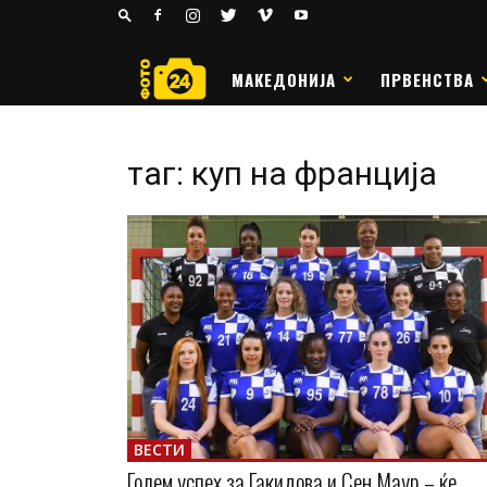
24
РАКОМЕТ
МАКЕДОНИЈА
ПРВЕНСТВА
таг: куп на франција
ВЕСТИ
Голем успех за Гакидова и Сен Маур – ќе