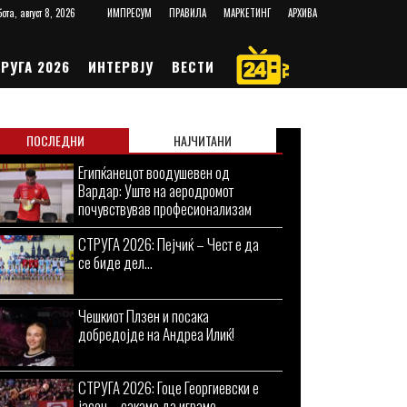
ота, август 8, 2026
ИМПРЕСУМ
ПРАВИЛА
МАРКЕТИНГ
АРХИВА
РУГА 2026
ИНТЕРВЈУ
ВЕСТИ
ПОСЛЕДНИ
НАЈЧИТАНИ
Египќанецот воодушевен од
Вардар: Уште на аеродромот
почувствував професионализам
СТРУГА 2026: Пејчиќ – Чест е да
се биде дел...
Чешкиот Плзен и посака
добредојде на Андреа Илиќ!
СТРУГА 2026: Гоце Георгиевски е
јасен – сакаме да играме...