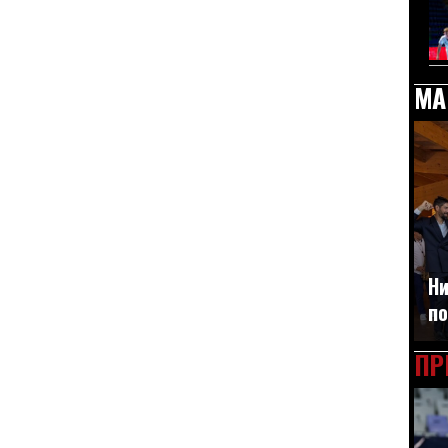
МА
Ни
по
ПР