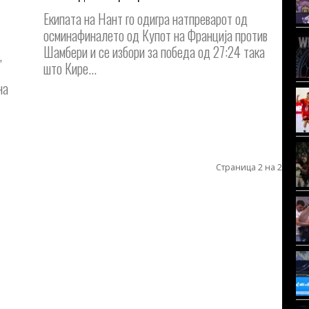
Екипата на Нант го одигра натпреварот од
осминафиналето од Купот на Франција против
Шамбери и се избори за победа од 27:24 така
,
што Кире...
на
Страница 2 на 2