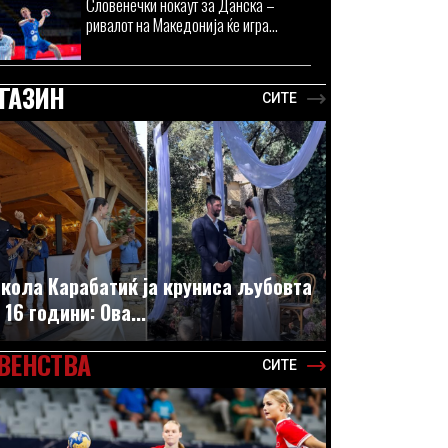
Словенечки нокаут за Данска –
ривалот на Македонија ќе игра...
ГАЗИН
СИТЕ
кола Карабатиќ ја круниса љубовта
 16 години: Ова...
ВЕНСТВА
СИТЕ