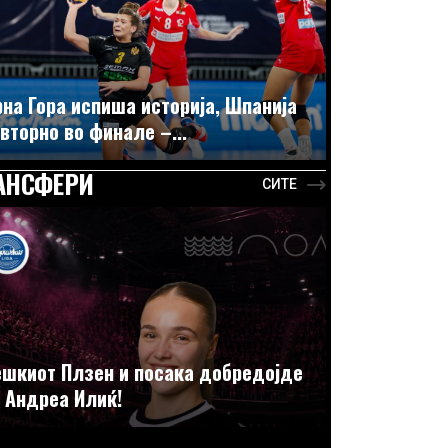
на Гора испиша историја, Шпанија
вторно во финале –...
АНСФЕРИ
СИТЕ
шкиот Плзен и посака добредојде
 Андреа Илиќ!