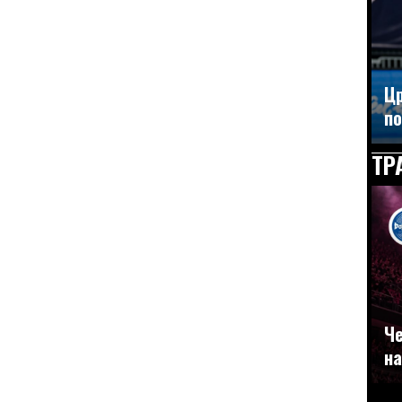
Цр
по
ТР
Че
на