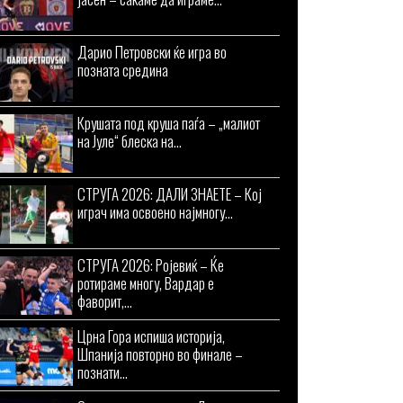
Дарио Петровски ќе игра во
позната средина
Крушата под круша паѓа – „малиот
на Јуле“ блеска на...
СТРУГА 2026: ДАЛИ ЗНАЕТЕ – Кој
играч има освоено најмногу...
СТРУГА 2026: Ројевиќ – Ќе
ротираме многу, Вардар е
фаворит,...
Црна Гора испиша историја,
Шпанија повторно во финале –
познати...