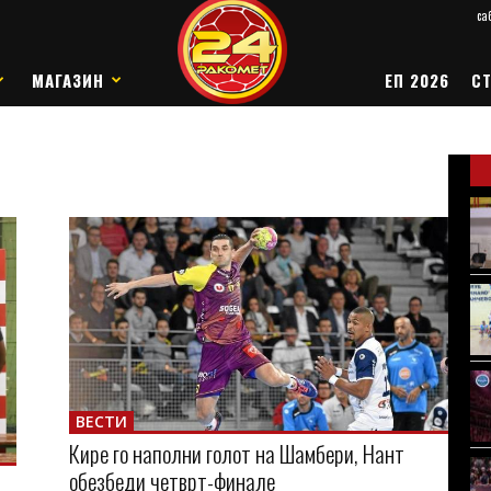
саб
МАГАЗИН
ЕП 2026
СТ
ВЕСТИ
Кире го наполни голот на Шамбери, Нант
обезбеди четврт-финале