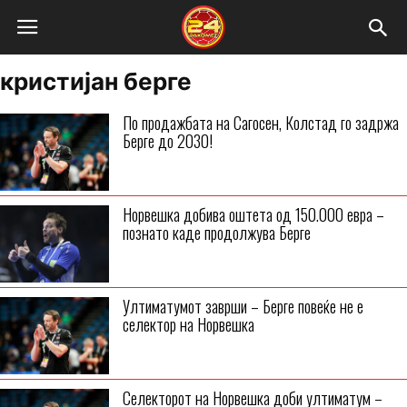
кристијан берге
По продажбата на Сагосен, Колстад го задржа
Берге до 2030!
Норвешка добива оштета од 150.000 евра –
познато каде продолжува Берге
Ултиматумот заврши – Берге повеќе не е
селектор на Норвешка
Селекторот на Норвешка доби ултиматум –