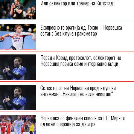
Или селектор или тренер на Колстад!
Експресно го вратија од Токио – Норвешка
остана без клучен ракометар
Поради Ковид протоколот, селекторот на
Норвешка повика само интернационалци
Селекторот на Норвешка пред клупски
ангажман: „Никогаш не вели никогаш“
Норвешка со финален список за ЕП, Мирхол
одложи операција за да игра