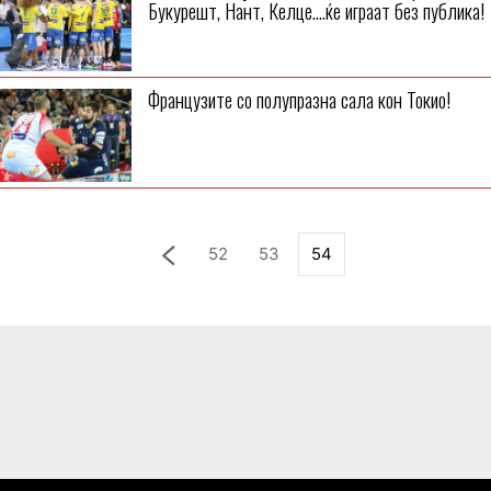
Букурешт, Нант, Келце….ќе играат без публика!
Французите со полупразна сала кон Токио!
52
53
54